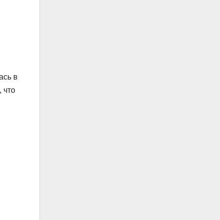
ась в
 что