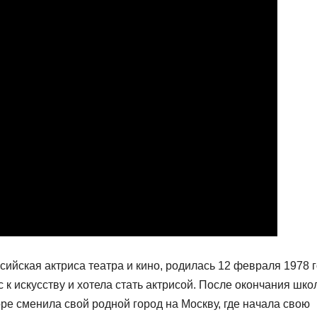
сийская актриса театра и кино, родилась 12 февраля 1978 г
 к искусству и хотела стать актрисой. После окончания шк
ре сменила свой родной город на Москву, где начала свою