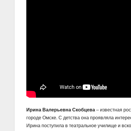
Ирина Валерьевна Скобцева
– известная рос
городе Омске. С детства она проявляла интерес
Ирина поступила в театральное училище и вско