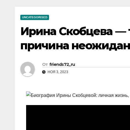
р
a
i
A
а
m
k
p
UNCATEGORISED
в
i
p
Ирина Скобцева — 
и
т
причина неожидан
ь
От
friends72_ru
НОЯ 3, 2023