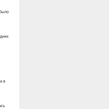
 было
едних
а в
ась