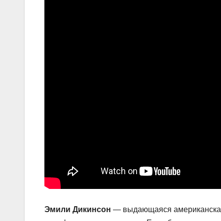
Эмили Дикинсон
— выдающаяся американская 