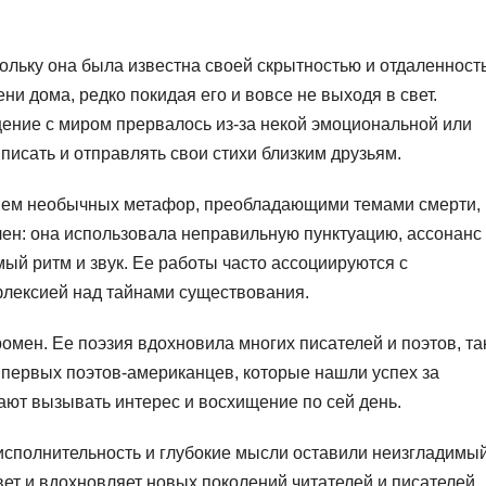
кольку она была известна своей скрытностью и отдаленност
и дома, редко покидая его и вовсе не выходя в свет.
ение с миром прервалось из-за некой эмоциональной или
писать и отправлять свои стихи близким друзьям.
ием необычных метафор, преобладающими темами смерти,
лен: она использовала неправильную пунктуацию, ассонанс
мый ритм и звук. Ее работы часто ассоциируются с
флексией над тайнами существования.
омен. Ее поэзия вдохновила многих писателей и поэтов, та
з первых поэтов-американцев, которые нашли успех за
ают вызывать интерес и восхищение по сей день.
исполнительность и глубокие мысли оставили неизгладимы
вет и вдохновляет новых поколений читателей и писателей,