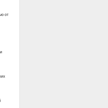
ью от
 и
ких
й