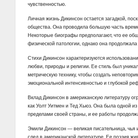
чувственностью.
Личная жизнь Дикинсон остается загадкой, пос
общества. Она проводила большую часть времен
Некоторые биографы предполагают, что ее общ
физической патологии, однако она продолжала 
Стихи Дикинсон характеризуются использован
любви, природы и религии. Ее стиль был уника
метрическую технику, чтобы создать неповтори
эмоциональной интенсивностью и глубокой ре
Вклад Дикинсон в американскую литературу огр
как Уолт Уитмен и Тед Хьюз. Она была одной и
пределами своей страны, и ее работы продолж
Эмили Дикинсон — великая писательница, чья 
след в американской литературе. Ее поэзия жи