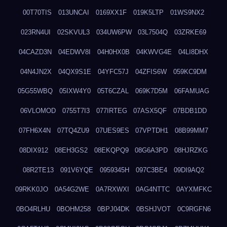
00T70TIS
013UNCAI
0169XX1F
019K5LTP
01WS9NX2
023RN4UI
02SKVUL3
034UW6PW
03L7504Q
03ZRKE69
04CAZD3N
04EDWV8I
04H0HX0B
04KWVG4E
04LI8DHX
04N4JN2X
04QX9S1E
04YFC57J
04ZFIS6W
059KC9DM
05G55WBQ
05IXW4Y0
05T6CZAL
069K7D5M
06FAMUAG
06VLOMOD
0755T7I3
077IRTEG
07ASX5QF
07BDB1DD
07FH6X4N
07TQ4ZU9
07UES9ES
07VPTDH1
08B99MM7
08DIX912
08EH3GS2
08EKQPQ9
08G6A3PD
08HJRZKG
08R2TE13
091V6YQE
0959345H
097C3BE4
09DI9AQ2
09RKK0JO
0A54G2WE
0A7RXWXI
0AG4NTTC
0AYXMFKC
0BO4RLHU
0BOHM258
0BPJ04DK
0BSHJVOT
0C9RGFN6