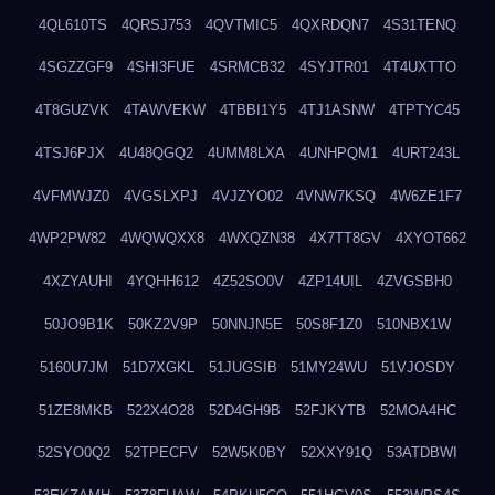
4QL610TS
4QRSJ753
4QVTMIC5
4QXRDQN7
4S31TENQ
4SGZZGF9
4SHI3FUE
4SRMCB32
4SYJTR01
4T4UXTTO
4T8GUZVK
4TAWVEKW
4TBBI1Y5
4TJ1ASNW
4TPTYC45
4TSJ6PJX
4U48QGQ2
4UMM8LXA
4UNHPQM1
4URT243L
4VFMWJZ0
4VGSLXPJ
4VJZYO02
4VNW7KSQ
4W6ZE1F7
4WP2PW82
4WQWQXX8
4WXQZN38
4X7TT8GV
4XYOT662
4XZYAUHI
4YQHH612
4Z52SO0V
4ZP14UIL
4ZVGSBH0
50JO9B1K
50KZ2V9P
50NNJN5E
50S8F1Z0
510NBX1W
5160U7JM
51D7XGKL
51JUGSIB
51MY24WU
51VJOSDY
51ZE8MKB
522X4O28
52D4GH9B
52FJKYTB
52MOA4HC
52SYO0Q2
52TPECFV
52W5K0BY
52XXY91Q
53ATDBWI