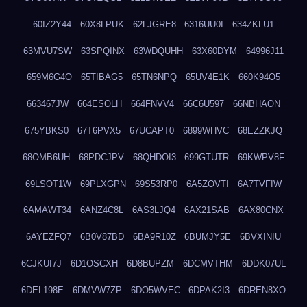
60IZ2Y44
60X8LPUK
62LJGRE8
6316UU0I
634ZKLU1
63MVU7SW
63SPQINX
63WDQUHH
63X60DYM
64996J11
659M6G4O
65TIBAG5
65TN6NPQ
65UV4E1K
660K94O5
663467JW
664ESOLH
664FNVV4
66C6U597
66NBHAON
675YBKS0
67T6PVX5
67UCAPT0
6899WHVC
68EZZKJQ
68OMB6UH
68PDCJPV
68QHDOI3
699GTUTR
69KWPV8F
69LSOT1W
69PLXGPN
69S53RP0
6A5ZOVTI
6A7TVFIW
6AMAWT34
6ANZ4C8L
6AS3LJQ4
6AX21SAB
6AX80CNX
6AYEZFQ7
6B0V87BD
6BA9R10Z
6BUMJY5E
6BVXINIU
6CJKUI7J
6D1OSCXH
6D8BUPZM
6DCMVTHM
6DDK07UL
6DEL198E
6DMVW7ZP
6DO5WVEC
6DPAK2I3
6DREN8XO