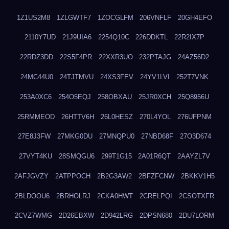
1Z1US2M8
1ZLGWTF7
1ZOCGLFM
206VNFLF
20GH4EFO
2110Y7UD
21J9UIA6
2254Q10C
226DDKTL
22R2IX7P
22RDZ3DD
22S5F4PR
22XXR3UO
232PTAJG
24AZ56D2
24MC44U0
24TJTMVU
24XS3FEV
24YV1LVI
252T7VNK
253A0XC6
254O5EQJ
258OBXAU
25JR0XCH
25Q8956U
25RMMEOD
26HTTV6H
26L0HESZ
270L4YOL
276UFPNM
27E8J3FW
27MKG0DU
27MNQPU0
27NBD68F
27O3D674
27VYT4KU
28SMQGU6
299T1G15
2A01R6QT
2AAYZL7V
2AFJGVZY
2ATPPOCH
2B2G3AW2
2BFZFCNW
2BKKV1H5
2BLDOOU6
2BRHOLRJ
2CKA0HWT
2CRELPQI
2CSOTXFR
2CVZ7WMG
2D26EBXW
2D942LRG
2DPSN680
2DU7LORM