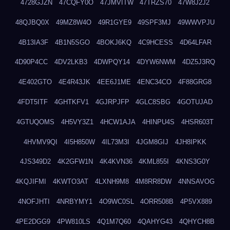
4728GJZN
47CQFY0O
47JMVITW
47TRZS70
47W8J2J2
48QJBQ0X
49MZ8W4O
49R1GYE9
49SPF3MJ
49WWVPJU
4B13IA3F
4B1N5SGO
4BOKJ6KQ
4C9HCESS
4D64LFAR
4D90P4CC
4DV2LKB3
4DWPQY14
4DYW6NWM
4DZ5J3RQ
4E402GTO
4E4R43JK
4EE6J1ME
4ENC34CO
4F88GRG8
4FDT5ITF
4GHTKFV1
4GJRPJFP
4GLC8SBG
4GOTUJAD
4GTUQOMS
4H5VY3Z1
4HCW1AJA
4HINPU4S
4HSR603T
4HVMV9QI
4I5H850W
4IL73M3I
4JGM8GIJ
4JH8IPKK
4JS349D2
4K2GFW1N
4K4KVN36
4KML855I
4KNS3G0Y
4KQJIFMI
4KWTO3AT
4LXNH9M8
4M8RR8DW
4NNSAVOG
4NOFJHTI
4NRBYMY1
4O9WC0SL
4ORR508B
4P5VX889
4PE2DGG9
4PW810LS
4Q1M7Q60
4QAHYG43
4QHYCH8B