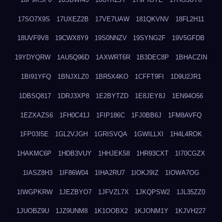
17SO7X9S
17UXEZ2B
17VE7UAW
181QKVNV
18FL2H11
18UVF9V8
19CWX8Y9
19S0NNZV
19SYNG2F
19V5GFDB
19YDYQRW
1AU5Q96D
1AXWRT6R
1B3DEC8P
1BHACZIN
1BI91YFQ
1BNJXLZ0
1BR5X4KO
1CFFT9FI
1D9U2JR1
1DBSQ817
1DRJ3XP8
1E2BYTZD
1E8JEY8J
1EN94O56
1EZXAZS6
1FH0C41J
1FIP186C
1FJ0BB6J
1FM8AVFQ
1FP03I5E
1GL2VJGH
1GRISVQA
1GWILLXI
1H4L4ROK
1HAKMC6P
1HDB3VUY
1HHJEK58
1HR93CXT
1I70CGZX
1IASZ8H3
1IF86W04
1IHA2RU7
1IOKJ9IZ
1IOWA7OG
1IWGPKRW
1JEZBYO7
1JFVZL7X
1JKQPSW2
1JL35ZZ0
1JUOBZ9U
1JZ9UNM8
1K1OOBX2
1KJONM1Y
1KJVH227