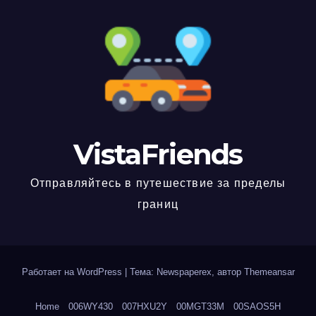
VistaFriends
Отправляйтесь в путешествие за пределы
границ
Работает на WordPress
|
Тема: Newspaperex, автор
Themeansar
Home
006WY430
007HXU2Y
00MGT33M
00SAOS5H