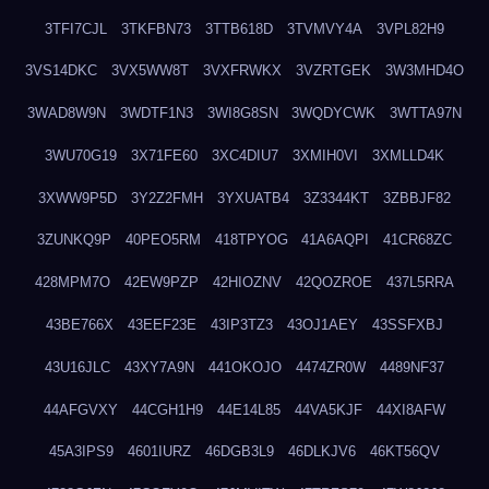
3TFI7CJL
3TKFBN73
3TTB618D
3TVMVY4A
3VPL82H9
3VS14DKC
3VX5WW8T
3VXFRWKX
3VZRTGEK
3W3MHD4O
3WAD8W9N
3WDTF1N3
3WI8G8SN
3WQDYCWK
3WTTA97N
3WU70G19
3X71FE60
3XC4DIU7
3XMIH0VI
3XMLLD4K
3XWW9P5D
3Y2Z2FMH
3YXUATB4
3Z3344KT
3ZBBJF82
3ZUNKQ9P
40PEO5RM
418TPYOG
41A6AQPI
41CR68ZC
428MPM7O
42EW9PZP
42HIOZNV
42QOZROE
437L5RRA
43BE766X
43EEF23E
43IP3TZ3
43OJ1AEY
43SSFXBJ
43U16JLC
43XY7A9N
441OKOJO
4474ZR0W
4489NF37
44AFGVXY
44CGH1H9
44E14L85
44VA5KJF
44XI8AFW
45A3IPS9
4601IURZ
46DGB3L9
46DLKJV6
46KT56QV