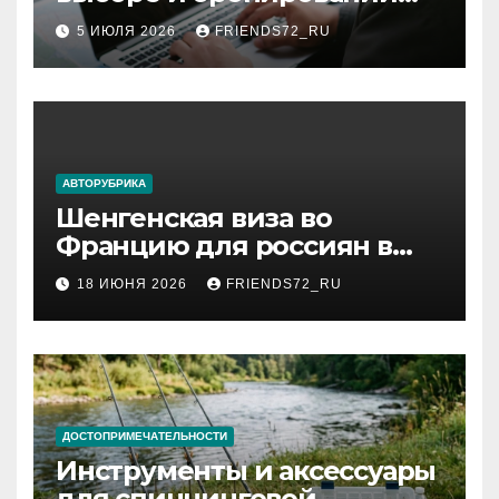
авиабилетов
5 ИЮЛЯ 2026
FRIENDS72_RU
АВТОРУБРИКА
Шенгенская виза во
Францию для россиян в
2026 году: сроки от 3 дней
18 ИЮНЯ 2026
FRIENDS72_RU
и список необходимых
документов
ДОСТОПРИМЕЧАТЕЛЬНОСТИ
Инструменты и аксессуары
для спиннинговой