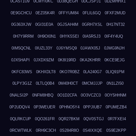
0CA5T1U9
0CMYI0KC
0D38QEGH
0DCJSPJ1
0DZMHHX1
0E9GCHCU
0EZ05K4R
0FFYUM84
0FLIL6GQ
0FXF2MUD
0G363XJW
0GI31E0A
0GJSAH4M
0GRH7XSL
0H17NT32
0H7Y9RRM
0H9OI0N1
0HYK5SEI
0IA5RSJ3
0IF4Y4UQ
0IM5QCNL
0IUZL33Y
0J6YMSQ9
0JAWX05J
0JMG9NJH
0JX5HAPI
0JXDX9ZM
0K8I19RD
0KA2KHRR
0KCE9EJG
0KFC83WS
0KHXDLT8
0KO7R0BZ
0LA240G7
0LIQ91PM
0LPY3G1Z
0LTLQ0B4
0M40H0CT
0MCMJJJP
0N1LZI50
0NALSI2P
0NFM8HBQ
0O1D2CFA
0O3VCZC0
0OY5HHNM
0P2UDQV4
0P3WEUER
0PHNO5Y4
0PPJIUB7
0PUMEZB4
0QLRKCUP
0QO261FR
0QR27BKM
0QV0STGJ
0R7FXEI4
0RCWTWLK
0RH9C3CH
0S284R8O
0S4IXXQE
0S9E2KPP