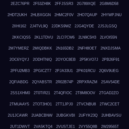
2EZC76PR
2F53ZH8K
2FFJSSR3
2G789XQE
2G8M6D58
2HDT2UKH
2HLBXGGN
2HMC2F0V
2HO7QAUP
2HYWPJNU
2IIHI162
2J4TVL9Q
2JDKS9WZ
2JG4QYDE
2JSJLGSQ
2KKCIQS5
2KL1TDVU
2LCI7CW6
2LN9C5H3
2LVOI55N
2M7YMERZ
2MIQDBKK
2N165DB2
2NFH8OET
2NXDJSMA
2OC6YQYJ
2ODHTNIQ
2OYOC8EB
2P5KVO7J
2PB26F91
2PFU2MB3
2PGICZT7
2PJA33U1
2PK01RCU
2Q6V9UEG
2QFIABDG
2QYABSTR
2R02B74P
2RPXRAZM
2SAV54DE
2SS1XHM0
2T0TIR21
2T4QFIOC
2T8M8OOV
2TGAD2ZO
2TMUAAY5
2TOT3HO1
2TT1JPJ0
2TVCNBU8
2TWC2CET
2U1JCAWR
2UABCBNW
2UBGKVBI
2UFYK23Q
2UHBAVSU
2UT1DWVT
2VA5KTQ4
2VUSTJE1
2VY55Q8B
2W29565T