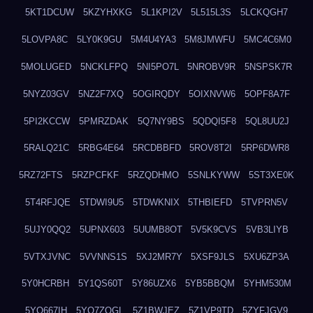
5KT1DCUW
5KZYHXKG
5L1KPI2V
5L515L3S
5LCKQGH7
5LOVPA8C
5LY0K9GU
5M4U4YA3
5M8JMWFU
5MC4C6M0
5MOLUGED
5NCKLFPQ
5NI5PO7L
5NROBV9R
5NSPSK7R
5NYZ03GV
5NZ2F7XQ
5OGIRQDY
5OIXNVW6
5OPF8A7F
5PI2KCCW
5PMRZDAK
5Q7NY9BS
5QDQI5F8
5QL8UU2J
5RALQ21C
5RBG4E64
5RCDBBFD
5ROV8T2I
5RP6DWR8
5RZ72FTS
5RZPCFKF
5RZQDHMO
5SNLKYWW
5ST3XE0K
5T4RFJQE
5TDWI9U5
5TDWKNIX
5THBIEFD
5TVPRN5V
5UJY0QQ2
5UPNX603
5UUMB8OT
5V5K9CVS
5VB3LIYB
5VTXJVNC
5VVNNS1S
5XJ2MR7Y
5XSF9JLS
5XU6ZP3A
5Y0HCRBH
5Y1QS60T
5Y86UZX6
5YB5BBQM
5YHM530M
5YO667IH
5YO7ZQGL
5Z1BWJEZ
5Z1VP9TD
5ZYFJGV9