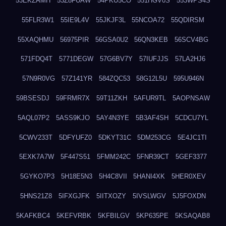
53EKZAMH
53Z8FUAW
54PKU5CO
551HGV0S
553WPS4S
55FLR3W1
55IE9L4V
55JKJF3L
55NCOA72
55QDIRSM
55XAQHMU
56975PIR
56GSA0U2
56QN3KEB
56SCV4BG
571FDQ4T
5771DEGW
57G6BV7Y
57IUFJJS
57LA2HJ6
57N9R0VG
57Z141YR
584ZQC53
58G12L5U
595U946N
59BSESDJ
59FRMR7X
59T11ZKH
5AFUR9TL
5AOPNSAW
5AQL07P2
5ASS9KJO
5AY4N3YE
5B3AF4SH
5CDCU7YL
5CWV233T
5DFYUFZ0
5DKYT31C
5DM253CG
5E4JC1TI
5EXK7A7W
5F447S51
5FMM242C
5FNR39CT
5GEF3377
5GYKO7P3
5H18E5N3
5H4C8VII
5HANI4XK
5HER0XEV
5HNS21Z8
5IFXGJFK
5IITXOZY
5IVSLWGV
5J5FOXDN
5KAFKBC4
5KEFVRBK
5KFBILGV
5KP635PE
5KSAQAB8