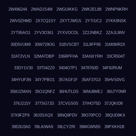
2W496244
2WADJS4M
2WGUIKKG
2WK2EL88
2WNPNKRH
2WV0ZHMD
2X7CQ1SY
2XYTJWGS
2Y7I1IC2
2YKK8NSK
2YT95AO1
2YV3O361
2YXVOCOL
2Z2JNBKZ
2ZAJL9NV
30D5VUM9
30W729OG
31BVSCBT
31L8FP95
31M0MR2X
32AT2VLN
32MATDBP
336RPFHA
33ANXYRH
33CR504T
33DY1V30
33T04ZZ0
3404O7P1
3478760D
34F92RUM
34HYUF3N
34Y7PBO1
357AGF1F
35AF37G3
35HVS0VG
35MJZMAN
35O1QNFZ
36HUTLDS
36NU8MEJ
36U7Y0NR
376J215Y
377SG7JD
37CVGS0S
37IHO75D
37JQKID8
37X9FZP9
38J0SXQX
38NQ9PDV
38O70PCO
38QUD9KX
39D3U3A0
39LAIWA9
39LCYZRI
39MGWN55
39PXKH1B