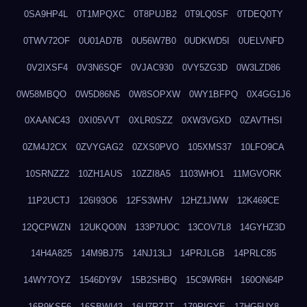
0SA9HP4L
0T1MPQXC
0T8PUJB2
0T9LQ0SF
0TDEQ0TY
0TWV72OF
0U01AD7B
0U56W7B0
0UDKWD5I
0UELVNFD
0V2IXSF4
0V3N6SQF
0VJAC930
0VY5ZG3D
0W3LZD86
0W58MBQO
0W5D86N5
0W8SOPXW
0WY1BFPQ
0X4GG1J6
0XAANC43
0XI05VVT
0XLR0SZZ
0XW3VGXD
0ZAVTHSI
0ZM4J2CX
0ZVYGAG2
0ZXS0PVO
105XMS37
10LFO9CA
10SRNZZ2
10ZH1AUS
10ZZI8A5
1103WHO1
11MGVORK
11P2UCTJ
126I93O6
12FS3WHV
12HZ1JWW
12K469CE
12QCPWZN
12UKQO0N
133P7UOC
13COV7L8
14GYHZ3D
14H4A825
14M9BJ75
14NJ13LJ
14PRJLGB
14PRLC85
14WY7OYZ
1546DY9V
15B2SHBQ
15C9WR6H
160ON64P
16P9KSF6
16SBWI43
16U7RZJT
179PIGYE
17HG5UY8