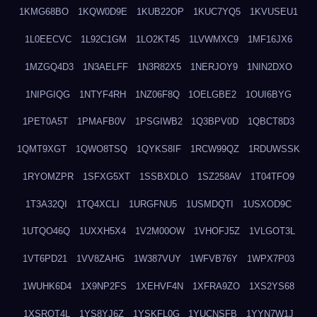
1KMG68BO
1KQW0D9E
1KUB22OP
1KUC7YQ5
1KVUSEU1
1L0EECVC
1L92C1GM
1LO2KT45
1LVWMXC9
1MF16JX6
1MZGQ4D3
1N3AELFF
1N3R82X5
1NERJOY9
1NIN2DXO
1NIPGIQG
1NTYF4RH
1NZ06F8Q
1OELGBE2
1OUI6BYG
1PET0A5T
1PMAFB0V
1PSGIWB2
1Q3BPV0D
1QBCT8D3
1QMT9XGT
1QWO8TSQ
1QYKS8IF
1RCW99QZ
1RDUWSSK
1RYOMZPR
1SFXG5XT
1SSBXDLO
1SZ258AV
1T04TFO9
1T3A32QI
1TQ4XCLI
1URGFNU5
1USMDQTI
1USXOD9C
1UTQO46Q
1UXXH5X4
1V2M00OW
1VHOFJ5Z
1VLGOT3L
1VT6PD21
1VV8ZAHG
1W387VUY
1WFVB76Y
1WPX7P03
1WUHK6D4
1X9NP2FS
1XEHVF4N
1XFRA9ZO
1XS2YS68
1XSROT4L
1YS8YJ6Z
1YSKFL0G
1YUCNSFB
1YYN7W1J