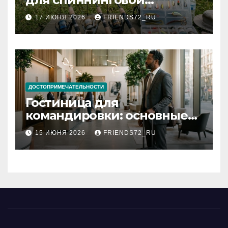
рыбалки: назначение и
17 ИЮНЯ 2026
FRIENDS72_RU
типы
ДОСТОПРИМЕЧАТЕЛЬНОСТИ
Гостиница для
командировки: основные
критерии выбора
15 ИЮНЯ 2026
FRIENDS72_RU