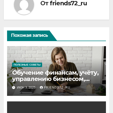
От
friends72_ru
Похожая запись
ПОЛЕЗНЫЕ СОВЕТЫ
Обучение финансам, учёту,
управлению бизнесом,
аудиту и
ИЮН 3, 2025
FRIENDS72_RU
программированию:
ключевые аспекты