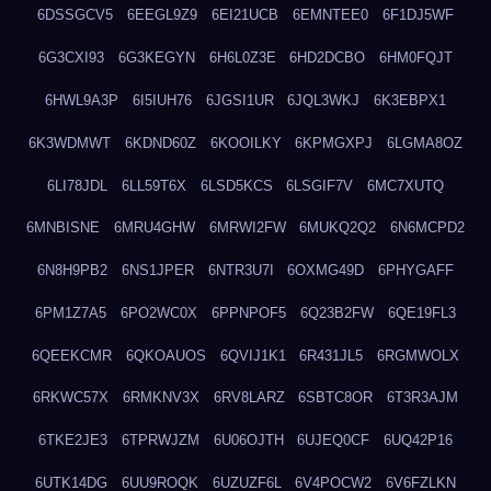
6DSSGCV5
6EEGL9Z9
6EI21UCB
6EMNTEE0
6F1DJ5WF
6G3CXI93
6G3KEGYN
6H6L0Z3E
6HD2DCBO
6HM0FQJT
6HWL9A3P
6I5IUH76
6JGSI1UR
6JQL3WKJ
6K3EBPX1
6K3WDMWT
6KDND60Z
6KOOILKY
6KPMGXPJ
6LGMA8OZ
6LI78JDL
6LL59T6X
6LSD5KCS
6LSGIF7V
6MC7XUTQ
6MNBISNE
6MRU4GHW
6MRWI2FW
6MUKQ2Q2
6N6MCPD2
6N8H9PB2
6NS1JPER
6NTR3U7I
6OXMG49D
6PHYGAFF
6PM1Z7A5
6PO2WC0X
6PPNPOF5
6Q23B2FW
6QE19FL3
6QEEKCMR
6QKOAUOS
6QVIJ1K1
6R431JL5
6RGMWOLX
6RKWC57X
6RMKNV3X
6RV8LARZ
6SBTC8OR
6T3R3AJM
6TKE2JE3
6TPRWJZM
6U06OJTH
6UJEQ0CF
6UQ42P16
6UTK14DG
6UU9ROQK
6UZUZF6L
6V4POCW2
6V6FZLKN