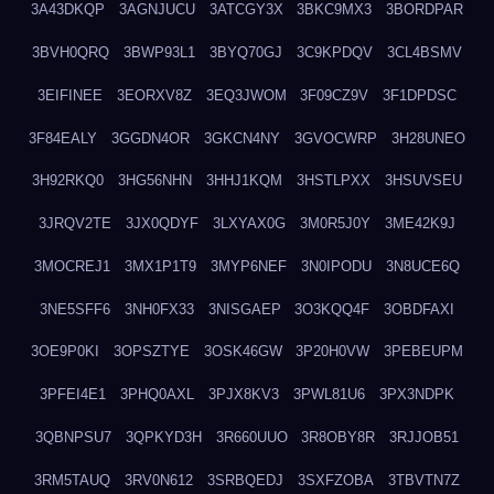
3A43DKQP
3AGNJUCU
3ATCGY3X
3BKC9MX3
3BORDPAR
3BVH0QRQ
3BWP93L1
3BYQ70GJ
3C9KPDQV
3CL4BSMV
3EIFINEE
3EORXV8Z
3EQ3JWOM
3F09CZ9V
3F1DPDSC
3F84EALY
3GGDN4OR
3GKCN4NY
3GVOCWRP
3H28UNEO
3H92RKQ0
3HG56NHN
3HHJ1KQM
3HSTLPXX
3HSUVSEU
3JRQV2TE
3JX0QDYF
3LXYAX0G
3M0R5J0Y
3ME42K9J
3MOCREJ1
3MX1P1T9
3MYP6NEF
3N0IPODU
3N8UCE6Q
3NE5SFF6
3NH0FX33
3NISGAEP
3O3KQQ4F
3OBDFAXI
3OE9P0KI
3OPSZTYE
3OSK46GW
3P20H0VW
3PEBEUPM
3PFEI4E1
3PHQ0AXL
3PJX8KV3
3PWL81U6
3PX3NDPK
3QBNPSU7
3QPKYD3H
3R660UUO
3R8OBY8R
3RJJOB51
3RM5TAUQ
3RV0N612
3SRBQEDJ
3SXFZOBA
3TBVTN7Z