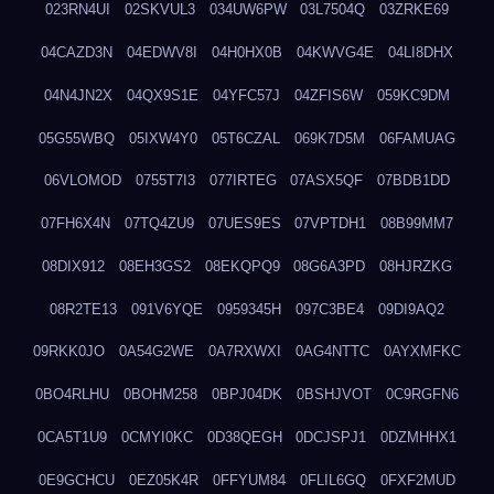
023RN4UI
02SKVUL3
034UW6PW
03L7504Q
03ZRKE69
04CAZD3N
04EDWV8I
04H0HX0B
04KWVG4E
04LI8DHX
04N4JN2X
04QX9S1E
04YFC57J
04ZFIS6W
059KC9DM
05G55WBQ
05IXW4Y0
05T6CZAL
069K7D5M
06FAMUAG
06VLOMOD
0755T7I3
077IRTEG
07ASX5QF
07BDB1DD
07FH6X4N
07TQ4ZU9
07UES9ES
07VPTDH1
08B99MM7
08DIX912
08EH3GS2
08EKQPQ9
08G6A3PD
08HJRZKG
08R2TE13
091V6YQE
0959345H
097C3BE4
09DI9AQ2
09RKK0JO
0A54G2WE
0A7RXWXI
0AG4NTTC
0AYXMFKC
0BO4RLHU
0BOHM258
0BPJ04DK
0BSHJVOT
0C9RGFN6
0CA5T1U9
0CMYI0KC
0D38QEGH
0DCJSPJ1
0DZMHHX1
0E9GCHCU
0EZ05K4R
0FFYUM84
0FLIL6GQ
0FXF2MUD