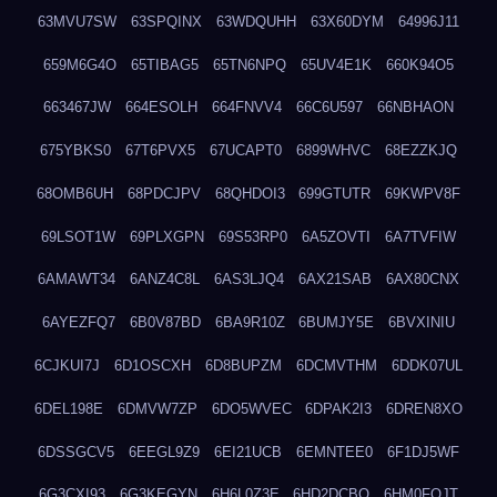
63MVU7SW
63SPQINX
63WDQUHH
63X60DYM
64996J11
659M6G4O
65TIBAG5
65TN6NPQ
65UV4E1K
660K94O5
663467JW
664ESOLH
664FNVV4
66C6U597
66NBHAON
675YBKS0
67T6PVX5
67UCAPT0
6899WHVC
68EZZKJQ
68OMB6UH
68PDCJPV
68QHDOI3
699GTUTR
69KWPV8F
69LSOT1W
69PLXGPN
69S53RP0
6A5ZOVTI
6A7TVFIW
6AMAWT34
6ANZ4C8L
6AS3LJQ4
6AX21SAB
6AX80CNX
6AYEZFQ7
6B0V87BD
6BA9R10Z
6BUMJY5E
6BVXINIU
6CJKUI7J
6D1OSCXH
6D8BUPZM
6DCMVTHM
6DDK07UL
6DEL198E
6DMVW7ZP
6DO5WVEC
6DPAK2I3
6DREN8XO
6DSSGCV5
6EEGL9Z9
6EI21UCB
6EMNTEE0
6F1DJ5WF
6G3CXI93
6G3KEGYN
6H6L0Z3E
6HD2DCBO
6HM0FQJT