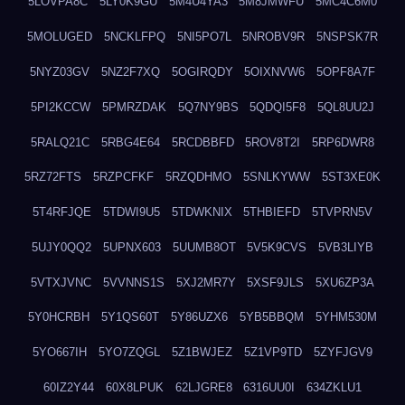
5LOVPA8C
5LY0K9GU
5M4U4YA3
5M8JMWFU
5MC4C6M0
5MOLUGED
5NCKLFPQ
5NI5PO7L
5NROBV9R
5NSPSK7R
5NYZ03GV
5NZ2F7XQ
5OGIRQDY
5OIXNVW6
5OPF8A7F
5PI2KCCW
5PMRZDAK
5Q7NY9BS
5QDQI5F8
5QL8UU2J
5RALQ21C
5RBG4E64
5RCDBBFD
5ROV8T2I
5RP6DWR8
5RZ72FTS
5RZPCFKF
5RZQDHMO
5SNLKYWW
5ST3XE0K
5T4RFJQE
5TDWI9U5
5TDWKNIX
5THBIEFD
5TVPRN5V
5UJY0QQ2
5UPNX603
5UUMB8OT
5V5K9CVS
5VB3LIYB
5VTXJVNC
5VVNNS1S
5XJ2MR7Y
5XSF9JLS
5XU6ZP3A
5Y0HCRBH
5Y1QS60T
5Y86UZX6
5YB5BBQM
5YHM530M
5YO667IH
5YO7ZQGL
5Z1BWJEZ
5Z1VP9TD
5ZYFJGV9
60IZ2Y44
60X8LPUK
62LJGRE8
6316UU0I
634ZKLU1