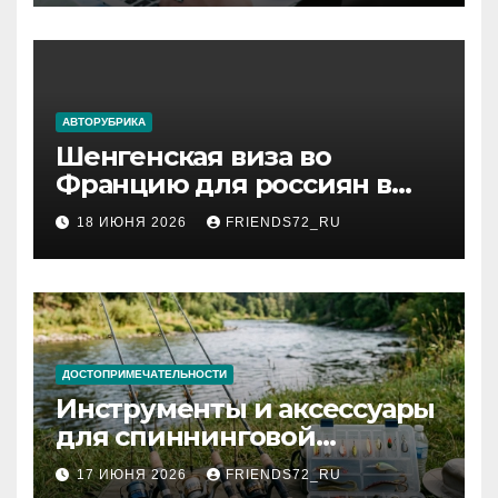
АВТОРУБРИКА
Шенгенская виза во
Францию для россиян в
2026 году: сроки от 3 дней
18 ИЮНЯ 2026
FRIENDS72_RU
и список необходимых
документов
ДОСТОПРИМЕЧАТЕЛЬНОСТИ
Инструменты и аксессуары
для спиннинговой
рыбалки: назначение и
17 ИЮНЯ 2026
FRIENDS72_RU
типы