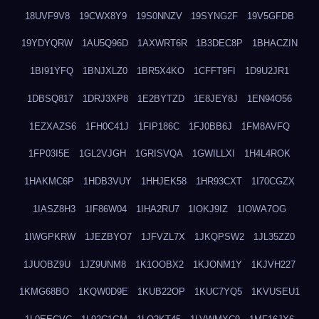
18UVF9V8
19CWX8Y9
19S0NNZV
19SYNG2F
19V5GFDB
19YDYQRW
1AU5Q96D
1AXWRT6R
1B3DEC8P
1BHACZIN
1BI91YFQ
1BNJXLZ0
1BR5X4KO
1CFFT9FI
1D9U2JR1
1DBSQ817
1DRJ3XP8
1E2BYTZD
1E8JEY8J
1EN94O56
1EZXAZS6
1FH0C41J
1FIP186C
1FJ0BB6J
1FM8AVFQ
1FP03I5E
1GL2VJGH
1GRISVQA
1GWILLXI
1H4L4ROK
1HAKMC6P
1HDB3VUY
1HHJEK58
1HR93CXT
1I70CGZX
1IASZ8H3
1IF86W04
1IHA2RU7
1IOKJ9IZ
1IOWA7OG
1IWGPKRW
1JEZBYO7
1JFVZL7X
1JKQPSW2
1JL35ZZ0
1JUOBZ9U
1JZ9UNM8
1K1OOBX2
1KJONM1Y
1KJVH227
1KMG68BO
1KQW0D9E
1KUB22OP
1KUC7YQ5
1KVUSEU1