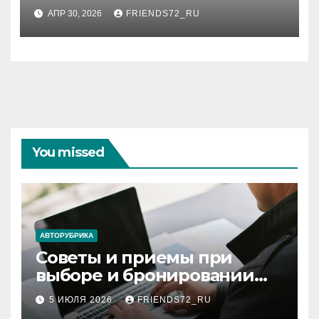
аттрактор синтеза в
АПР 30, 2026
FRIENDS72_RU
фазовом пространстве
You missed
АВТОРУБРИКА
Советы и приемы при
выборе и бронировании
авиабилетов
5 ИЮЛЯ 2026
FRIENDS72_RU