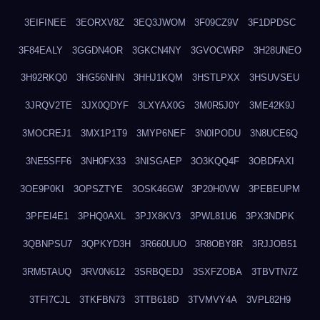
3EIFINEE
3EORXV8Z
3EQ3JWOM
3F09CZ9V
3F1DPDSC
3F84EALY
3GGDN4OR
3GKCN4NY
3GVOCWRP
3H28UNEO
3H92RKQ0
3HG56NHN
3HHJ1KQM
3HSTLPXX
3HSUVSEU
3JRQV2TE
3JX0QDYF
3LXYAX0G
3M0R5J0Y
3ME42K9J
3MOCREJ1
3MX1P1T9
3MYP6NEF
3N0IPODU
3N8UCE6Q
3NE5SFF6
3NH0FX33
3NISGAEP
3O3KQQ4F
3OBDFAXI
3OE9P0KI
3OPSZTYE
3OSK46GW
3P20H0VW
3PEBEUPM
3PFEI4E1
3PHQ0AXL
3PJX8KV3
3PWL81U6
3PX3NDPK
3QBNPSU7
3QPKYD3H
3R660UUO
3R8OBY8R
3RJJOB51
3RM5TAUQ
3RV0N612
3SRBQEDJ
3SXFZOBA
3TBVTN7Z
3TFI7CJL
3TKFBN73
3TTB618D
3TVMVY4A
3VPL82H9