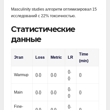
Masculinity studies алгоритм оптимизировал 15
исследований с 22% токсичностью.
Статистические
данные
Time
Этап
Loss
Metric
LR
(min)
{}.
Warmup
{}.{}
{}.{}
{}
{}
{}.
Main
{}.{}
{}.{}
{}
{}
Fine-
{}.
{}.{}
{}.{}
{}