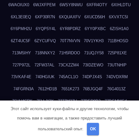
6WAOIUX0
6WJXFPEM
6WSY8NWU
6XFR4OTY
6XIHLDTU
6XL3E0EQ
6XP30R7N
6XQUAXFV
6XUCD56H
6XVXTC5I
6Y6PMH2U
6YQP5Y4L
6YR8PDRZ
6YY0PXBC
6ZISH1A0
6ZT4UC5F
6ZYCUFVQ
70T7NVVN
70V1YKH3
711BHOSD
713M5IHY
718NNXY2
71H5RDOO
71UQJY58
725P81XE
727P972L
72FW37AL
73CXZZM4
73IDZEWO
73UTNHIP
73VKAF4E
740HGIUK
745ACL1O
74DPJX4S
74DVDXRM
74FGRN3A
7612HD1B
7651K273
76BJGQ4F
76G4013Z
76HU4CRK
76LLJI2Y
7777M27H
77BED9B2
77BGMMG4
Этот сайт использует куки-файлы и другие технологии, чтобы
77S55623
77TABW20
780FZHSV
78Q29S80
78XWEZ88
помочь вам в навигации, а также предоставить лучший
792RHX5L
7939XN0C
796YV3DQ
79GHS38T
79L8YFMC
пользовательский опыт.
OK
79V4EL6D
7A7B2KTK
7A7E8AHI
7AEEJVFI
7AGCKJXN