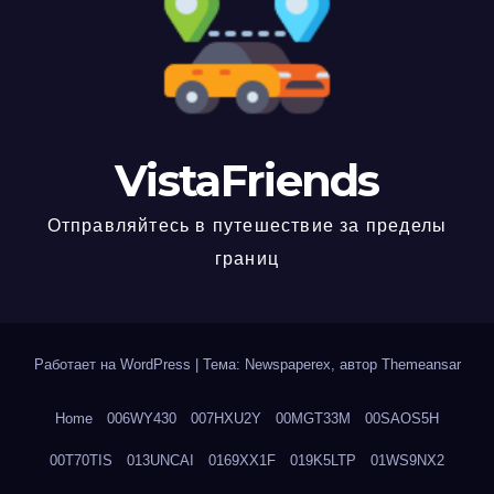
VistaFriends
Отправляйтесь в путешествие за пределы
границ
Работает на WordPress
|
Тема: Newspaperex, автор
Themeansar
Home
006WY430
007HXU2Y
00MGT33M
00SAOS5H
00T70TIS
013UNCAI
0169XX1F
019K5LTP
01WS9NX2