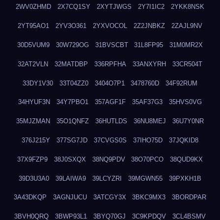
2WV0ZHMD
2X7CQ1SY
2XYTJWGS
2Y7I1IC2
2YKK8NSK
2YT95AO1
2YV3O361
2YXVOCOL
2Z2JNBKZ
2ZAJL9NV
30D5VUM9
30W729OG
31BVSCBT
31L8FP95
31M0MR2X
32AT2VLN
32MATDBP
336RPFHA
33ANXYRH
33CR504T
33DY1V30
33T04ZZ0
3404O7P1
3478760D
34F92RUM
34HYUF3N
34Y7PBO1
357AGF1F
35AF37G3
35HVS0VG
35MJZMAN
35O1QNFZ
36HUTLDS
36NU8MEJ
36U7Y0NR
376J215Y
377SG7JD
37CVGS0S
37IHO75D
37JQKID8
37X9FZP9
38J0SXQX
38NQ9PDV
38O70PCO
38QUD9KX
39D3U3A0
39LAIWA9
39LCYZRI
39MGWN55
39PXKH1B
3A43DKQP
3AGNJUCU
3ATCGY3X
3BKC9MX3
3BORDPAR
3BVH0QRQ
3BWP93L1
3BYQ70GJ
3C9KPDQV
3CL4BSMV