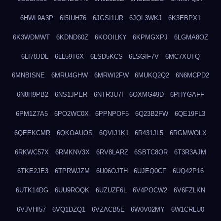
6HWL9A3P
6I5IUH76
6JGSI1UR
6JQL3WKJ
6K3EBPX1
6K3WDMWT
6KDND60Z
6KOOILKY
6KPMGXPJ
6LGMA8OZ
6LI78JDL
6LL59T6X
6LSD5KCS
6LSGIF7V
6MC7XUTQ
6MNBISNE
6MRU4GHW
6MRWI2FW
6MUKQ2Q2
6N6MCPD2
6N8H9PB2
6NS1JPER
6NTR3U7I
6OXMG49D
6PHYGAFF
6PM1Z7A5
6PO2WC0X
6PPNPOF5
6Q23B2FW
6QE19FL3
6QEEKCMR
6QKOAUOS
6QVIJ1K1
6R431JL5
6RGMWOLX
6RKWC57X
6RMKNV3X
6RV8LARZ
6SBTC8OR
6T3R3AJM
6TKE2JE3
6TPRWJZM
6U06OJTH
6UJEQ0CF
6UQ42P16
6UTK14DG
6UU9ROQK
6UZUZF6L
6V4POCW2
6V6FZLKN
6VJVHI57
6VQ1DZQ1
6VZACB5E
6W0V02MY
6W1CRLU0