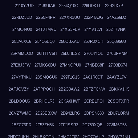
2110Y7UD
21J9UIA6
2254Q10C
226DDKTL
22R2IX7P
22RDZ3DD
22S5F4PR
22XXR3UO
232PTAJG
24AZ56D2
24MC44U0
24TJTMVU
24XS3FEV
24YV1LVI
252T7VNK
253A0XC6
254O5EQJ
258OBXAU
25JR0XCH
25Q8956U
25RMMEOD
26HTTV6H
26L0HESZ
270L4YOL
276UFPNM
27E8J3FW
27MKG0DU
27MNQPU0
27NBD68F
27O3D674
27VYT4KU
28SMQGU6
299T1G15
2A01R6QT
2AAYZL7V
2AFJGVZY
2ATPPOCH
2B2G3AW2
2BFZFCNW
2BKKV1H5
2BLDOOU6
2BRHOLRJ
2CKA0HWT
2CRELPQI
2CSOTXFR
2CVZ7WMG
2D26EBXW
2D942LRG
2DPSN680
2DU7LORM
2EZC76PR
2F53ZH8K
2FFJSSR3
2G789XQE
2G8M6D58
2HDT2UKH
2HLBXGGN
2HMC2F0V
2HO7QAUP
2HYWPJNU