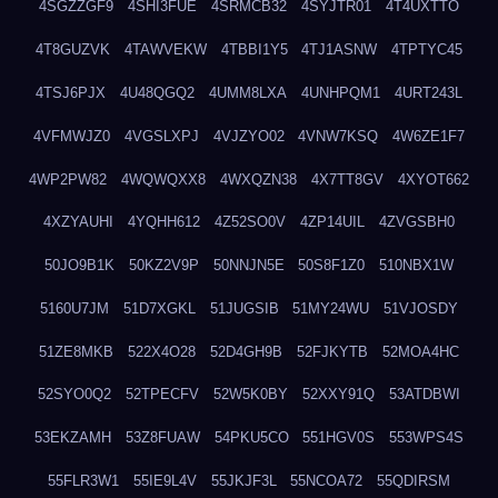
4SGZZGF9
4SHI3FUE
4SRMCB32
4SYJTR01
4T4UXTTO
4T8GUZVK
4TAWVEKW
4TBBI1Y5
4TJ1ASNW
4TPTYC45
4TSJ6PJX
4U48QGQ2
4UMM8LXA
4UNHPQM1
4URT243L
4VFMWJZ0
4VGSLXPJ
4VJZYO02
4VNW7KSQ
4W6ZE1F7
4WP2PW82
4WQWQXX8
4WXQZN38
4X7TT8GV
4XYOT662
4XZYAUHI
4YQHH612
4Z52SO0V
4ZP14UIL
4ZVGSBH0
50JO9B1K
50KZ2V9P
50NNJN5E
50S8F1Z0
510NBX1W
5160U7JM
51D7XGKL
51JUGSIB
51MY24WU
51VJOSDY
51ZE8MKB
522X4O28
52D4GH9B
52FJKYTB
52MOA4HC
52SYO0Q2
52TPECFV
52W5K0BY
52XXY91Q
53ATDBWI
53EKZAMH
53Z8FUAW
54PKU5CO
551HGV0S
553WPS4S
55FLR3W1
55IE9L4V
55JKJF3L
55NCOA72
55QDIRSM