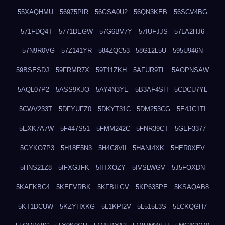
55XAQHMU
56975PIR
56GSA0U2
56QN3KEB
56SCV4BG
571FDQ4T
5771DEGW
57G6BV7Y
57IUFJJS
57LA2HJ6
57N9R0VG
57Z141YR
584ZQC53
58G12L5U
595U946N
59BSESDJ
59FRMR7X
59T11ZKH
5AFUR9TL
5AOPNSAW
5AQL07P2
5ASS9KJO
5AY4N3YE
5B3AF4SH
5CDCU7YL
5CWV233T
5DFYUFZ0
5DKYT31C
5DM253CG
5E4JC1TI
5EXK7A7W
5F447S51
5FMM242C
5FNR39CT
5GEF3377
5GYKO7P3
5H18E5N3
5H4C8VII
5HANI4XK
5HER0XEV
5HNS21Z8
5IFXGJFK
5IITXOZY
5IVSLWGV
5J5FOXDN
5KAFKBC4
5KEFVRBK
5KFBILGV
5KP635PE
5KSAQAB8
5KT1DCUW
5KZYHXKG
5L1KPI2V
5L515L3S
5LCKQGH7