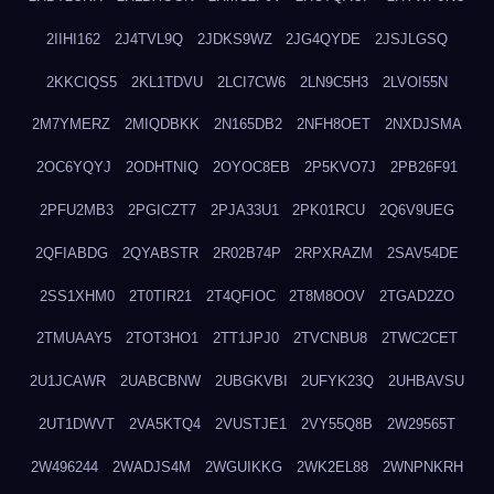
2IIHI162
2J4TVL9Q
2JDKS9WZ
2JG4QYDE
2JSJLGSQ
2KKCIQS5
2KL1TDVU
2LCI7CW6
2LN9C5H3
2LVOI55N
2M7YMERZ
2MIQDBKK
2N165DB2
2NFH8OET
2NXDJSMA
2OC6YQYJ
2ODHTNIQ
2OYOC8EB
2P5KVO7J
2PB26F91
2PFU2MB3
2PGICZT7
2PJA33U1
2PK01RCU
2Q6V9UEG
2QFIABDG
2QYABSTR
2R02B74P
2RPXRAZM
2SAV54DE
2SS1XHM0
2T0TIR21
2T4QFIOC
2T8M8OOV
2TGAD2ZO
2TMUAAY5
2TOT3HO1
2TT1JPJ0
2TVCNBU8
2TWC2CET
2U1JCAWR
2UABCBNW
2UBGKVBI
2UFYK23Q
2UHBAVSU
2UT1DWVT
2VA5KTQ4
2VUSTJE1
2VY55Q8B
2W29565T
2W496244
2WADJS4M
2WGUIKKG
2WK2EL88
2WNPNKRH