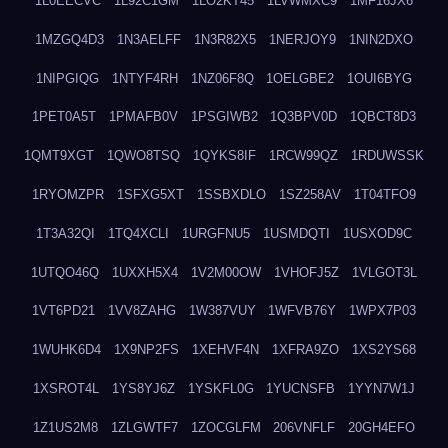
1L0EECVC
1L92C1GM
1LO2KT45
1LVWMXC9
1MF16JX6
1MZGQ4D3
1N3AELFF
1N3R82X5
1NERJOY9
1NIN2DXO
1NIPGIQG
1NTYF4RH
1NZ06F8Q
1OELGBE2
1OUI6BYG
1PET0A5T
1PMAFB0V
1PSGIWB2
1Q3BPV0D
1QBCT8D3
1QMT9XGT
1QWO8TSQ
1QYKS8IF
1RCW99QZ
1RDUWSSK
1RYOMZPR
1SFXG5XT
1SSBXDLO
1SZ258AV
1T04TFO9
1T3A32QI
1TQ4XCLI
1URGFNU5
1USMDQTI
1USXOD9C
1UTQO46Q
1UXXH5X4
1V2M00OW
1VHOFJ5Z
1VLGOT3L
1VT6PD21
1VV8ZAHG
1W387VUY
1WFVB76Y
1WPX7P03
1WUHK6D4
1X9NP2FS
1XEHVF4N
1XFRA9ZO
1XS2YS68
1XSROT4L
1YS8YJ6Z
1YSKFL0G
1YUCNSFB
1YYN7W1J
1Z1US2M8
1ZLGWTF7
1ZOCGLFM
206VNFLF
20GH4EFO