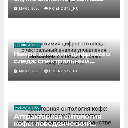
брака на Approach
МАЙ 1, 2026
FRIENDS72_RU
НОВОСТИ ПЛЮС
Нейро алхимия цифрового
следа: спектральный
анализ управления
МАЙ 1, 2026
FRIENDS72_RU
вниманием с учётом
весовых коэффициентов
НОВОСТИ ПЛЮС
Аттракторная онтология
кофе: поведенческий