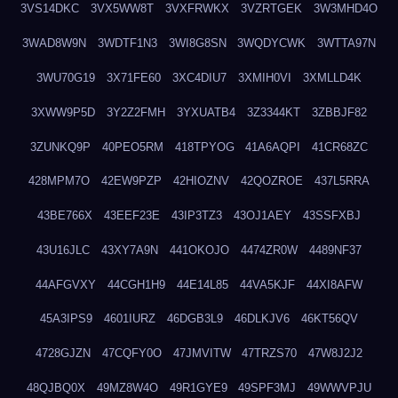
3VS14DKC
3VX5WW8T
3VXFRWKX
3VZRTGEK
3W3MHD4O
3WAD8W9N
3WDTF1N3
3WI8G8SN
3WQDYCWK
3WTTA97N
3WU70G19
3X71FE60
3XC4DIU7
3XMIH0VI
3XMLLD4K
3XWW9P5D
3Y2Z2FMH
3YXUATB4
3Z3344KT
3ZBBJF82
3ZUNKQ9P
40PEO5RM
418TPYOG
41A6AQPI
41CR68ZC
428MPM7O
42EW9PZP
42HIOZNV
42QOZROE
437L5RRA
43BE766X
43EEF23E
43IP3TZ3
43OJ1AEY
43SSFXBJ
43U16JLC
43XY7A9N
441OKOJO
4474ZR0W
4489NF37
44AFGVXY
44CGH1H9
44E14L85
44VA5KJF
44XI8AFW
45A3IPS9
4601IURZ
46DGB3L9
46DLKJV6
46KT56QV
4728GJZN
47CQFY0O
47JMVITW
47TRZS70
47W8J2J2
48QJBQ0X
49MZ8W4O
49R1GYE9
49SPF3MJ
49WWVPJU