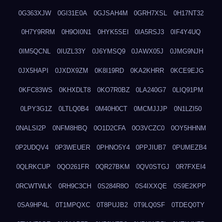
0G363XJW
0GI31E0A
0GJSAH4M
0GRH7XSL
0H17NT32
0H7Y9RRM
0H9OI0N1
0HYK5SEI
0IA5RSJ3
0IF4Y4UQ
0IM5QCNL
0IUZL33Y
0J6YMSQ9
0JAWX05J
0JMG9NJH
0JX5HAPI
0JXDX9ZM
0K8I19RD
0KA2KHRR
0KCE9EJG
0KFC83WS
0KHXDLT8
0KO7R0BZ
0LA240G7
0LIQ91PM
0LPY3G1Z
0LTLQ0B4
0M40H0CT
0MCMJJJP
0N1LZI50
0NALSI2P
0NFM8HBQ
0O1D2CFA
0O3VCZC0
0OY5HHNM
0P2UDQV4
0P3WEUER
0PHNO5Y4
0PPJIUB7
0PUMEZB4
0QLRKCUP
0QO261FR
0QR27BKM
0QV0STGJ
0R7FXEI4
0RCWTWLK
0RH9C3CH
0S284R8O
0S4IXXQE
0S9E2KPP
0SA9HP4L
0T1MPQXC
0T8PUJB2
0T9LQ0SF
0TDEQ0TY