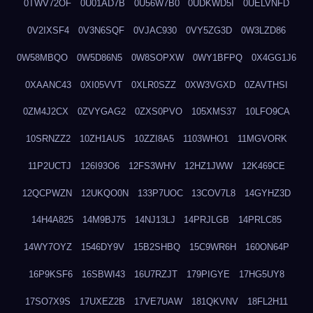
0TWV72OF
0U01AD7B
0U56W7B0
0UDKWD5I
0UELVNFD
0V2IXSF4
0V3N6SQF
0VJAC930
0VY5ZG3D
0W3LZD86
0W58MBQO
0W5D86N5
0W8SOPXW
0WY1BFPQ
0X4GG1J6
0XAANC43
0XI05VVT
0XLR0SZZ
0XW3VGXD
0ZAVTHSI
0ZM4J2CX
0ZVYGAG2
0ZXS0PVO
105XMS37
10LFO9CA
10SRNZZ2
10ZH1AUS
10ZZI8A5
1103WHO1
11MGVORK
11P2UCTJ
126I93O6
12FS3WHV
12HZ1JWW
12K469CE
12QCPWZN
12UKQO0N
133P7UOC
13COV7L8
14GYHZ3D
14H4A825
14M9BJ75
14NJ13LJ
14PRJLGB
14PRLC85
14WY7OYZ
1546DY9V
15B2SHBQ
15C9WR6H
160ON64P
16P9KSF6
16SBWI43
16U7RZJT
179PIGYE
17HG5UY8
17SO7X9S
17UXEZ2B
17VE7UAW
181QKVNV
18FL2H11