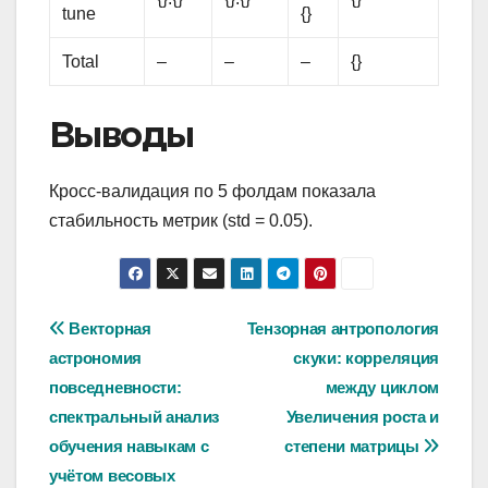
tune
{}
Total
–
–
–
{}
Выводы
Кросс-валидация по 5 фолдам показала
стабильность метрик (std = 0.05).
Навигация
Векторная
Тензорная антропология
астрономия
скуки: корреляция
по
повседневности:
между циклом
записям
спектральный анализ
Увеличения роста и
обучения навыкам с
степени матрицы
учётом весовых