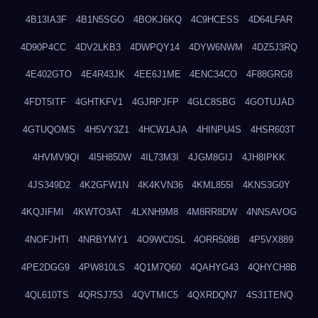
4B13IA3F
4B1N5SGO
4BOKJ6KQ
4C9HCESS
4D64LFAR
4D90P4CC
4DV2LKB3
4DWPQY14
4DYW6NWM
4DZ5J3RQ
4E402GTO
4E4R43JK
4EE6J1ME
4ENC34CO
4F88GRG8
4FDT5ITF
4GHTKFV1
4GJRPJFP
4GLC8SBG
4GOTUJAD
4GTUQOMS
4H5VY3Z1
4HCW1AJA
4HINPU4S
4HSR603T
4HVMV9QI
4I5H850W
4IL73M3I
4JGM8GIJ
4JH8IPKK
4JS349D2
4K2GFW1N
4K4KVN36
4KML855I
4KNS3G0Y
4KQJIFMI
4KWTO3AT
4LXNH9M8
4M8RR8DW
4NNSAVOG
4NOFJHTI
4NRBYMY1
4O9WC0SL
4ORR508B
4P5VX889
4PE2DGG9
4PW810LS
4Q1M7Q60
4QAHYG43
4QHYCH8B
4QL610TS
4QRSJ753
4QVTMIC5
4QXRDQN7
4S31TENQ