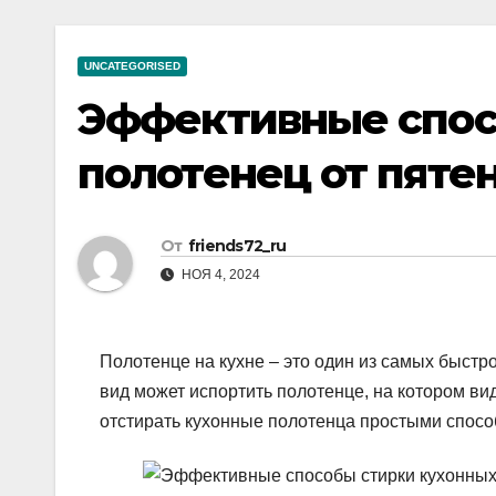
р
a
i
A
а
m
k
p
UNCATEGORISED
в
i
p
Эффективные спос
и
т
полотенец от пятен
ь
От
friends72_ru
НОЯ 4, 2024
Полотенце на кухне – это один из самых быстро
вид может испортить полотенце, на котором вид
отстирать кухонные полотенца простыми способ