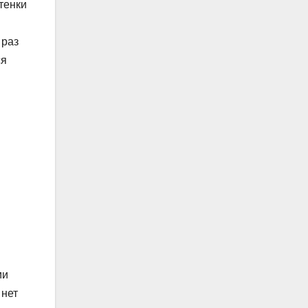
тенки
 раз
ся
ми
 нет