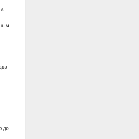
на
чным
ода
р до