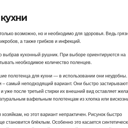
 кухни
только возможно, но и необходимо для здоровья. Ведь гряз
икробов, а также грибков и инфекций.
о выбрав кухонный рушник. При выборе ориентируются на
читывать необходимое количество поленцев.
шие полотенца для кухни — в использовании они неудобны.
и – самый неподходящий вариант. Они быстро застирывают
и уже после третьей стирки их внешний вид оставляет жела
натуральным вафельным полотенцам из хлопка или вискоз
 хозяйкам, но этот вариант непрактичен. Рисунок быстро
нце становится блёклым. Особенно это касается синтетическ