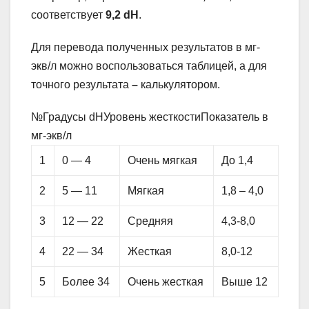
соответствует
9,2 dH
.
Для перевода полученных результатов в мг-
экв/л можно воспользоваться таблицей, а для
точного результата
–
калькулятором.
№Градусы dHУровень жесткостиПоказатель в
мг-экв/л
1
0 — 4
Очень мягкая
До 1,4
2
5 — 11
Мягкая
1,8 – 4,0
3
12 — 22
Средняя
4,3-8,0
4
22 — 34
Жесткая
8,0-12
5
Более 34
Очень жесткая
Выше 12