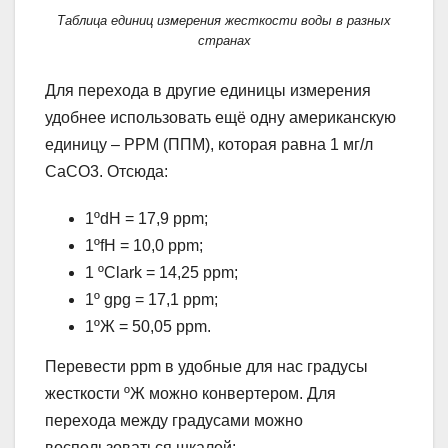
Таблица единиц измерения жесткости воды в разных
странах
Для перехода в другие единицы измерения
удобнее использовать ещё одну американскую
единицу – PPM (ППМ), которая равна 1 мг/л
СаСО3. Отсюда:
1ºdH = 17,9 ppm;
1ºfH = 10,0 ppm;
1 ºClark = 14,25 ppm;
1º gpg = 17,1 ppm;
1ºЖ = 50,05 ppm.
Перевести ррm в удобные для нас градусы
жесткости ºЖ можно конвертером. Для
перехода между градусами можно
воспользоваться шкалой: