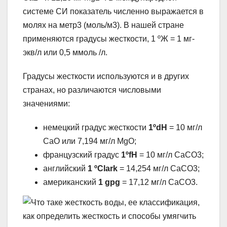
системе СИ показатель численно выражается в
молях на метр3 (моль/м3). В нашей стране
применяются градусы жесткости, 1 ºЖ = 1 мг-
экв/л или 0,5 ммоль /л.
Градусы жесткости используются и в других
странах, но различаются числовыми
значениями:
немецкий градус жесткости
1ºdH
= 10 мг/л
СаО или 7,194 мг/л MgO;
французский градус
1ºfH
= 10 мг/л СаСО3;
английский
1 ºClark
= 14,254 мг/л СаСО3;
американский
1 gpg
= 17,12 мг/л СаСО3.