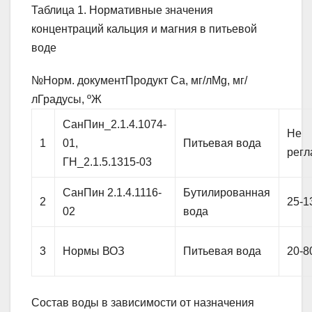
Таблица 1. Нормативные значения
концентраций кальция и магния в питьевой
воде
№Норм. документПродукт Са, мг/лMg, мг/
лГрадусы, ºЖ
СанПин_2.1.4.1074-
Не
1
01,
Питьевая вода
регл
ГН_2.1.5.1315-03
СанПин 2.1.4.1116-
Бутилированная
2
25-1
02
вода
3
Нормы ВОЗ
Питьевая вода
20-8
Состав воды в зависимости от назначения