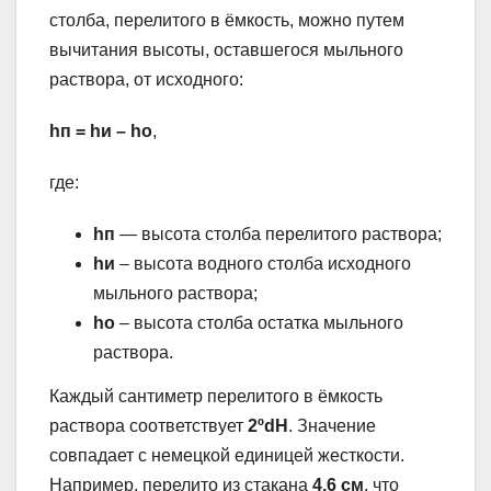
столба, перелитого в ёмкость, можно путем
вычитания высоты, оставшегося мыльного
раствора, от исходного:
hп = hи – hо
,
где:
hп
— высота столба перелитого раствора;
hи
– высота водного столба исходного
мыльного раствора;
hо
– высота столба остатка мыльного
раствора.
Каждый сантиметр перелитого в ёмкость
раствора соответствует
2ºdH
. Значение
совпадает с немецкой единицей жесткости.
Например, перелито из стакана
4,6 см
, что