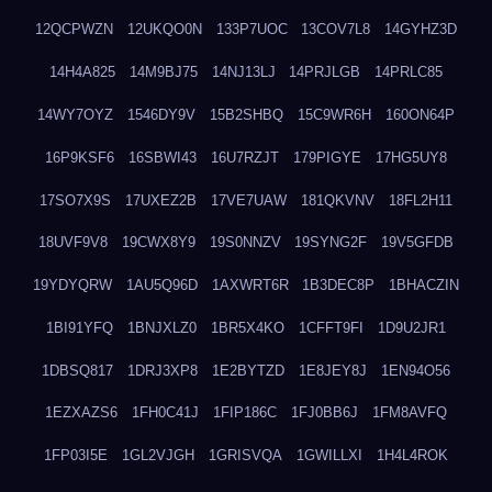
12QCPWZN
12UKQO0N
133P7UOC
13COV7L8
14GYHZ3D
14H4A825
14M9BJ75
14NJ13LJ
14PRJLGB
14PRLC85
14WY7OYZ
1546DY9V
15B2SHBQ
15C9WR6H
160ON64P
16P9KSF6
16SBWI43
16U7RZJT
179PIGYE
17HG5UY8
17SO7X9S
17UXEZ2B
17VE7UAW
181QKVNV
18FL2H11
18UVF9V8
19CWX8Y9
19S0NNZV
19SYNG2F
19V5GFDB
19YDYQRW
1AU5Q96D
1AXWRT6R
1B3DEC8P
1BHACZIN
1BI91YFQ
1BNJXLZ0
1BR5X4KO
1CFFT9FI
1D9U2JR1
1DBSQ817
1DRJ3XP8
1E2BYTZD
1E8JEY8J
1EN94O56
1EZXAZS6
1FH0C41J
1FIP186C
1FJ0BB6J
1FM8AVFQ
1FP03I5E
1GL2VJGH
1GRISVQA
1GWILLXI
1H4L4ROK