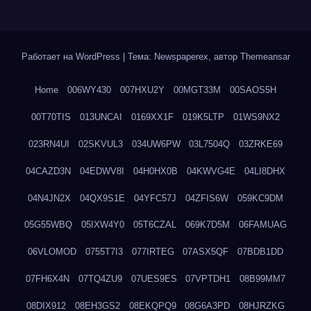
Работает на WordPress
|
Тема: Newspaperex, автор
Themeansar
Home
006WY430
007HXU2Y
00MGT33M
00SAOS5H
00T70TIS
013UNCAI
0169XX1F
019K5LTP
01WS9NX2
023RN4UI
02SKVUL3
034UW6PW
03L7504Q
03ZRKE69
04CAZD3N
04EDWV8I
04H0HX0B
04KWVG4E
04LI8DHX
04N4JN2X
04QX9S1E
04YFC57J
04ZFIS6W
059KC9DM
05G55WBQ
05IXW4Y0
05T6CZAL
069K7D5M
06FAMUAG
06VLOMOD
0755T7I3
077IRTEG
07ASX5QF
07BDB1DD
07FH6X4N
07TQ4ZU9
07UES9ES
07VPTDH1
08B99MM7
08DIX912
08EH3GS2
08EKQPQ9
08G6A3PD
08HJRZKG