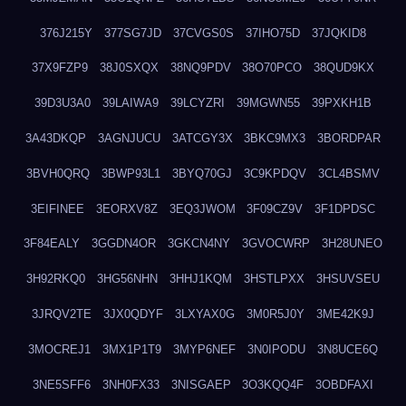
376J215Y
377SG7JD
37CVGS0S
37IHO75D
37JQKID8
37X9FZP9
38J0SXQX
38NQ9PDV
38O70PCO
38QUD9KX
39D3U3A0
39LAIWA9
39LCYZRI
39MGWN55
39PXKH1B
3A43DKQP
3AGNJUCU
3ATCGY3X
3BKC9MX3
3BORDPAR
3BVH0QRQ
3BWP93L1
3BYQ70GJ
3C9KPDQV
3CL4BSMV
3EIFINEE
3EORXV8Z
3EQ3JWOM
3F09CZ9V
3F1DPDSC
3F84EALY
3GGDN4OR
3GKCN4NY
3GVOCWRP
3H28UNEO
3H92RKQ0
3HG56NHN
3HHJ1KQM
3HSTLPXX
3HSUVSEU
3JRQV2TE
3JX0QDYF
3LXYAX0G
3M0R5J0Y
3ME42K9J
3MOCREJ1
3MX1P1T9
3MYP6NEF
3N0IPODU
3N8UCE6Q
3NE5SFF6
3NH0FX33
3NISGAEP
3O3KQQ4F
3OBDFAXI