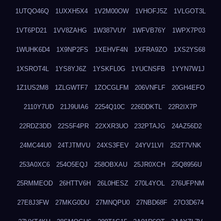
1UTQO46Q
1UXXH5X4
1V2M00OW
1VHOFJ5Z
1VLGOT3L
1VT6PD21
1VV8ZAHG
1W387VUY
1WFVB76Y
1WPX7P03
1WUHK6D4
1X9NP2FS
1XEHVF4N
1XFRA9ZO
1XS2YS68
1XSROT4L
1YS8YJ6Z
1YSKFL0G
1YUCNSFB
1YYN7W1J
1Z1US2M8
1ZLGWTF7
1ZOCGLFM
206VNFLF
20GH4EFO
2110Y7UD
21J9UIA6
2254Q10C
226DDKTL
22R2IX7P
22RDZ3DD
22S5F4PR
22XXR3UO
232PTAJG
24AZ56D2
24MC44U0
24TJTMVU
24XS3FEV
24YV1LVI
252T7VNK
253A0XC6
254O5EQJ
258OBXAU
25JR0XCH
25Q8956U
25RMMEOD
26HTTV6H
26L0HESZ
270L4YOL
276UFPNM
27E8J3FW
27MKG0DU
27MNQPU0
27NBD68F
27O3D674