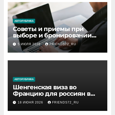
АВТОРУБРИКА
Советы и приемы при
выборе и бронировании
авиабилетов
5 ИЮЛЯ 2026
FRIENDS72_RU
АВТОРУБРИКА
Шенгенская виза во
Францию для россиян в
2026 году: сроки от 3 дней
18 ИЮНЯ 2026
FRIENDS72_RU
и список необходимых
документов