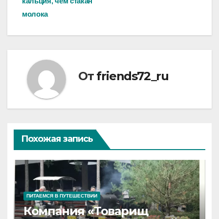
кальция, чем стакан
записям
молока
От
friends72_ru
Похожая запись
ПИТАЕМСЯ В ПУТЕШЕСТВИИ
Компания «Товарищ