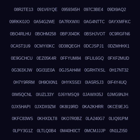
08R2TE13
091V6YQE
0959345H
097C3BE4
09DI9AQ2
09RKK0JO
0A54G2WE
0A7RXWXI
0AG4NTTC
0AYXMFKC
0BO4RLHU
0BOHM258
0BPJ04DK
0BSHJVOT
0C9RGFN6
0CA5T1U9
0CMYI0KC
0D38QEGH
0DCJSPJ1
0DZMHHX1
0E9GCHCU
0EZ05K4R
0FFYUM84
0FLIL6GQ
0FXF2MUD
0G363XJW
0GI31E0A
0GJSAH4M
0GRH7XSL
0H17NT32
0H7Y9RRM
0H9OI0N1
0HYK5SEI
0IA5RSJ3
0IF4Y4UQ
0IM5QCNL
0IUZL33Y
0J6YMSQ9
0JAWX05J
0JMG9NJH
0JX5HAPI
0JXDX9ZM
0K8I19RD
0KA2KHRR
0KCE9EJG
0KFC83WS
0KHXDLT8
0KO7R0BZ
0LA240G7
0LIQ91PM
0LPY3G1Z
0LTLQ0B4
0M40H0CT
0MCMJJJP
0N1LZI50