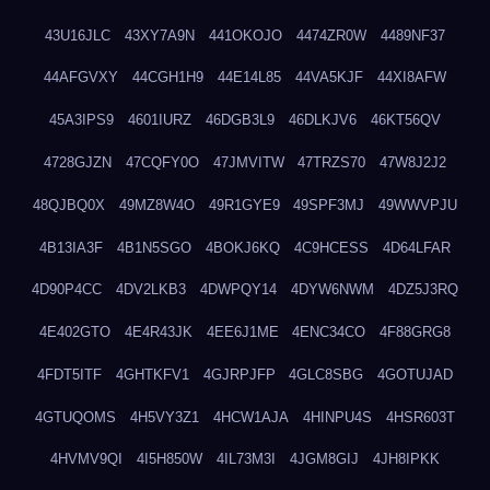
43U16JLC
43XY7A9N
441OKOJO
4474ZR0W
4489NF37
44AFGVXY
44CGH1H9
44E14L85
44VA5KJF
44XI8AFW
45A3IPS9
4601IURZ
46DGB3L9
46DLKJV6
46KT56QV
4728GJZN
47CQFY0O
47JMVITW
47TRZS70
47W8J2J2
48QJBQ0X
49MZ8W4O
49R1GYE9
49SPF3MJ
49WWVPJU
4B13IA3F
4B1N5SGO
4BOKJ6KQ
4C9HCESS
4D64LFAR
4D90P4CC
4DV2LKB3
4DWPQY14
4DYW6NWM
4DZ5J3RQ
4E402GTO
4E4R43JK
4EE6J1ME
4ENC34CO
4F88GRG8
4FDT5ITF
4GHTKFV1
4GJRPJFP
4GLC8SBG
4GOTUJAD
4GTUQOMS
4H5VY3Z1
4HCW1AJA
4HINPU4S
4HSR603T
4HVMV9QI
4I5H850W
4IL73M3I
4JGM8GIJ
4JH8IPKK