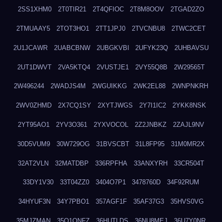
2SS1XHM0
2T0TIR21
2T4QFIOC
2T8M8OOV
2TGAD2ZO
2TMUAAY5
2TOT3HO1
2TT1JPJ0
2TVCNBU8
2TWC2CET
2U1JCAWR
2UABCBNW
2UBGKVBI
2UFYK23Q
2UHBAVSU
2UT1DWVT
2VA5KTQ4
2VUSTJE1
2VY55Q8B
2W29565T
2W496244
2WADJS4M
2WGUIKKG
2WK2EL88
2WNPNKRH
2WV0ZHMD
2X7CQ1SY
2XYTJWGS
2Y7I1IC2
2YKK8NSK
2YT95AO1
2YV3O361
2YXVOCOL
2Z2JNBKZ
2ZAJL9NV
30D5VUM9
30W729OG
31BVSCBT
31L8FP95
31M0MR2X
32AT2VLN
32MATDBP
336RPFHA
33ANXYRH
33CR504T
33DY1V30
33T04ZZ0
3404O7P1
3478760D
34F92RUM
34HYUF3N
34Y7PBO1
357AGF1F
35AF37G3
35HVS0VG
35MJZMAN
35O1QNFZ
36HUTLDS
36NU8MEJ
36U7Y0NR