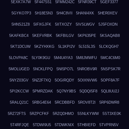
5EXK7A7W
5F447S51
5FMM242C
5FNR39CT
5GEF3377
5GYKO7P3
5H18E5N3
5H4C8VII
5HANI4XK
5HER0XEV
5HNS21Z8
5IFXGJFK
5IITXOZY
5IVSLWGV
5J5FOXDN
5KAFKBC4
5KEFVRBK
5KFBILGV
5KP635PE
5KSAQAB8
5KT1DCUW
5KZYHXKG
5L1KPI2V
5L515L3S
5LCKQGH7
5LOVPA8C
5LY0K9GU
5M4U4YA3
5M8JMWFU
5MC4C6M0
5MOLUGED
5NCKLFPQ
5NI5PO7L
5NROBV9R
5NSPSK7R
5NYZ03GV
5NZ2F7XQ
5OGIRQDY
5OIXNVW6
5OPF8A7F
5PI2KCCW
5PMRZDAK
5Q7NY9BS
5QDQI5F8
5QL8UU2J
5RALQ21C
5RBG4E64
5RCDBBFD
5ROV8T2I
5RP6DWR8
5RZ72FTS
5RZPCFKF
5RZQDHMO
5SNLKYWW
5ST3XE0K
5T4RFJQE
5TDWI9U5
5TDWKNIX
5THBIEFD
5TVPRN5V