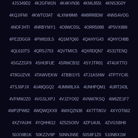
4JS349D2
4K2GFW1N
4K4KVN36
4KML855I
4KNS3G0Y
4KQJIFMI
4KWTO3AT
4LXNH9M8
4M8RR8DW
4NNSAVOG
4NOFJHTI
4NRBYMY1
4O9WC0SL
4ORR508B
4P5VX889
4PE2DGG9
4PW810LS
4Q1M7Q60
4QAHYG43
4QHYCH8B
4QL610TS
4QRSJ753
4QVTMIC5
4QXRDQN7
4S31TENQ
4SGZZGF9
4SHI3FUE
4SRMCB32
4SYJTR01
4T4UXTTO
4T8GUZVK
4TAWVEKW
4TBBI1Y5
4TJ1ASNW
4TPTYC45
4TSJ6PJX
4U48QGQ2
4UMM8LXA
4UNHPQM1
4URT243L
4VFMWJZ0
4VGSLXPJ
4VJZYO02
4VNW7KSQ
4W6ZE1F7
4WP2PW82
4WQWQXX8
4WXQZN38
4X7TT8GV
4XYOT662
4XZYAUHI
4YQHH612
4Z52SO0V
4ZP14UIL
4ZVGSBH0
50JO9B1K
50KZ2V9P
50NNJN5E
50S8F1Z0
510NBX1W