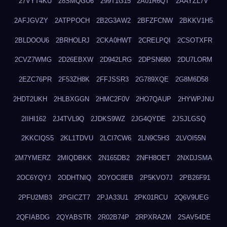
27VYT4KU
28SMQGU6
299T1G15
2A01R6QT
2AAYZL7V
2AFJGVZY
2ATPPOCH
2B2G3AW2
2BFZFCNW
2BKKV1H5
2BLDOOU6
2BRHOLRJ
2CKA0HWT
2CRELPQI
2CSOTXFR
2CVZ7WMG
2D26EBXW
2D942LRG
2DPSN680
2DU7LORM
2EZC76PR
2F53ZH8K
2FFJSSR3
2G789XQE
2G8M6D58
2HDT2UKH
2HLBXGGN
2HMC2F0V
2HO7QAUP
2HYWPJNU
2IIHI162
2J4TVL9Q
2JDKS9WZ
2JG4QYDE
2JSJLGSQ
2KKCIQS5
2KL1TDVU
2LCI7CW6
2LN9C5H3
2LVOI55N
2M7YMERZ
2MIQDBKK
2N165DB2
2NFH8OET
2NXDJSMA
2OC6YQYJ
2ODHTNIQ
2OYOC8EB
2P5KVO7J
2PB26F91
2PFU2MB3
2PGICZT7
2PJA33U1
2PK01RCU
2Q6V9UEG
2QFIABDG
2QYABSTR
2R02B74P
2RPXRAZM
2SAV54DE