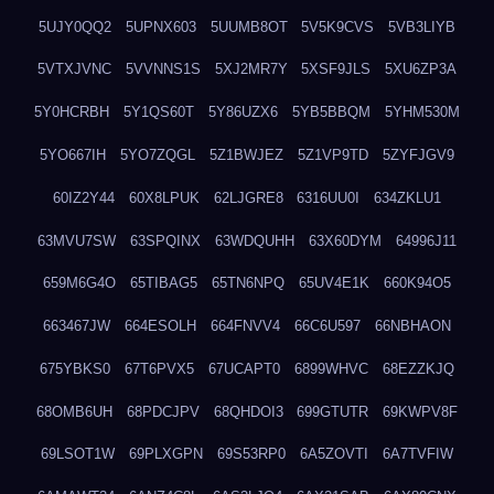
5UJY0QQ2
5UPNX603
5UUMB8OT
5V5K9CVS
5VB3LIYB
5VTXJVNC
5VVNNS1S
5XJ2MR7Y
5XSF9JLS
5XU6ZP3A
5Y0HCRBH
5Y1QS60T
5Y86UZX6
5YB5BBQM
5YHM530M
5YO667IH
5YO7ZQGL
5Z1BWJEZ
5Z1VP9TD
5ZYFJGV9
60IZ2Y44
60X8LPUK
62LJGRE8
6316UU0I
634ZKLU1
63MVU7SW
63SPQINX
63WDQUHH
63X60DYM
64996J11
659M6G4O
65TIBAG5
65TN6NPQ
65UV4E1K
660K94O5
663467JW
664ESOLH
664FNVV4
66C6U597
66NBHAON
675YBKS0
67T6PVX5
67UCAPT0
6899WHVC
68EZZKJQ
68OMB6UH
68PDCJPV
68QHDOI3
699GTUTR
69KWPV8F
69LSOT1W
69PLXGPN
69S53RP0
6A5ZOVTI
6A7TVFIW