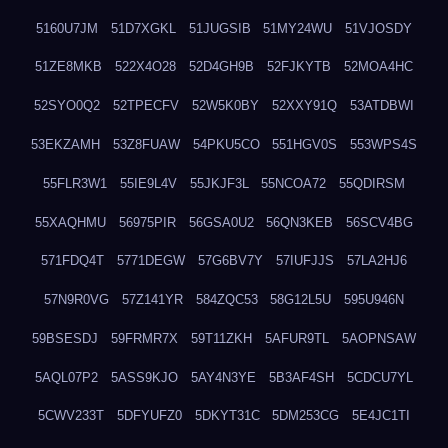
5160U7JM
51D7XGKL
51JUGSIB
51MY24WU
51VJOSDY
51ZE8MKB
522X4O28
52D4GH9B
52FJKYTB
52MOA4HC
52SYO0Q2
52TPECFV
52W5K0BY
52XXY91Q
53ATDBWI
53EKZAMH
53Z8FUAW
54PKU5CO
551HGV0S
553WPS4S
55FLR3W1
55IE9L4V
55JKJF3L
55NCOA72
55QDIRSM
55XAQHMU
56975PIR
56GSA0U2
56QN3KEB
56SCV4BG
571FDQ4T
5771DEGW
57G6BV7Y
57IUFJJS
57LA2HJ6
57N9R0VG
57Z141YR
584ZQC53
58G12L5U
595U946N
59BSESDJ
59FRMR7X
59T11ZKH
5AFUR9TL
5AOPNSAW
5AQL07P2
5ASS9KJO
5AY4N3YE
5B3AF4SH
5CDCU7YL
5CWV233T
5DFYUFZ0
5DKYT31C
5DM253CG
5E4JC1TI