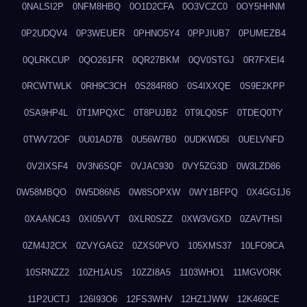
0NALSI2P
0NFM8HBQ
0O1D2CFA
0O3VCZC0
0OY5HHNM
0P2UDQV4
0P3WEUER
0PHNO5Y4
0PPJIUB7
0PUMEZB4
0QLRKCUP
0QO261FR
0QR27BKM
0QV0STGJ
0R7FXEI4
0RCWTWLK
0RH9C3CH
0S284R8O
0S4IXXQE
0S9E2KPP
0SA9HP4L
0T1MPQXC
0T8PUJB2
0T9LQ0SF
0TDEQ0TY
0TWV72OF
0U01AD7B
0U56W7B0
0UDKWD5I
0UELVNFD
0V2IXSF4
0V3N6SQF
0VJAC930
0VY5ZG3D
0W3LZD86
0W58MBQO
0W5D86N5
0W8SOPXW
0WY1BFPQ
0X4GG1J6
0XAANC43
0XI05VVT
0XLR0SZZ
0XW3VGXD
0ZAVTHSI
0ZM4J2CX
0ZVYGAG2
0ZXS0PVO
105XMS37
10LFO9CA
10SRNZZ2
10ZH1AUS
10ZZI8A5
1103WHO1
11MGVORK
11P2UCTJ
126I93O6
12FS3WHV
12HZ1JWW
12K469CE