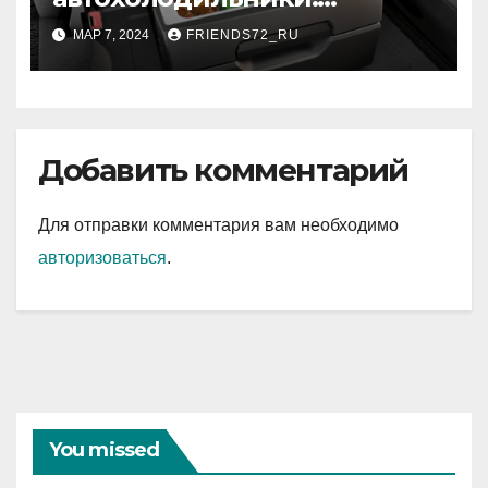
комфортная свежесть в
МАР 7, 2024
FRIENDS72_RU
дороге
Добавить комментарий
Для отправки комментария вам необходимо
авторизоваться
.
You missed