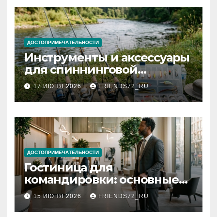
ДОСТОПРИМЕЧАТЕЛЬНОСТИ
Инструменты и аксессуары
для спиннинговой
рыбалки: назначение и
17 ИЮНЯ 2026
FRIENDS72_RU
типы
ДОСТОПРИМЕЧАТЕЛЬНОСТИ
Гостиница для
командировки: основные
критерии выбора
15 ИЮНЯ 2026
FRIENDS72_RU