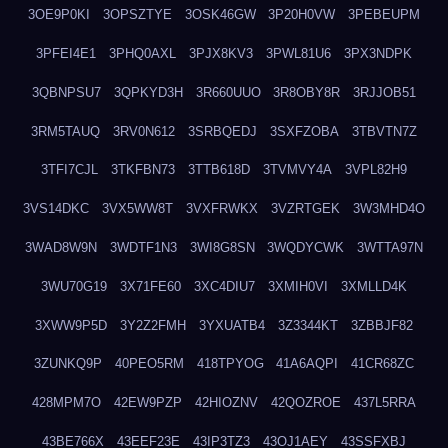
3OE9P0KI
3OPSZTYE
3OSK46GW
3P20H0VW
3PEBEUPM
3PFEI4E1
3PHQ0AXL
3PJX8KV3
3PWL81U6
3PX3NDPK
3QBNPSU7
3QPKYD3H
3R660UUO
3R8OBY8R
3RJJOB51
3RM5TAUQ
3RV0N612
3SRBQEDJ
3SXFZOBA
3TBVTN7Z
3TFI7CJL
3TKFBN73
3TTB618D
3TVMVY4A
3VPL82H9
3VS14DKC
3VX5WW8T
3VXFRWKX
3VZRTGEK
3W3MHD4O
3WAD8W9N
3WDTF1N3
3WI8G8SN
3WQDYCWK
3WTTA97N
3WU70G19
3X71FE60
3XC4DIU7
3XMIH0VI
3XMLLD4K
3XWW9P5D
3Y2Z2FMH
3YXUATB4
3Z3344KT
3ZBBJF82
3ZUNKQ9P
40PEO5RM
418TPYOG
41A6AQPI
41CR68ZC
428MPM7O
42EW9PZP
42HIOZNV
42QOZROE
437L5RRA
43BE766X
43EEF23E
43IP3TZ3
43OJ1AEY
43SSFXBJ