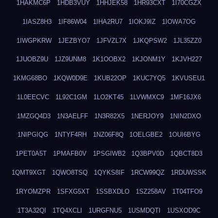
1HAKMC6P
1HDB3VUY
1HHJEK58
1HR93CXT
1I70CGZX
1IASZ8H3
1IF86W04
1IHA2RU7
1IOKJ9IZ
1IOWA7OG
1IWGPKRW
1JEZBYO7
1JFVZL7X
1JKQPSW2
1JL35ZZ0
1JUOBZ9U
1JZ9UNM8
1K1OOBX2
1KJONM1Y
1KJVH227
1KMG68BO
1KQW0D9E
1KUB22OP
1KUC7YQ5
1KVUSEU1
1L0EECVC
1L92C1GM
1LO2KT45
1LVWMXC9
1MF16JX6
1MZGQ4D3
1N3AELFF
1N3R82X5
1NERJOY9
1NIN2DXO
1NIPGIQG
1NTYF4RH
1NZ06F8Q
1OELGBE2
1OUI6BYG
1PET0A5T
1PMAFB0V
1PSGIWB2
1Q3BPV0D
1QBCT8D3
1QMT9XGT
1QWO8TSQ
1QYKS8IF
1RCW99QZ
1RDUWSSK
1RYOMZPR
1SFXG5XT
1SSBXDLO
1SZ258AV
1T04TFO9
1T3A32QI
1TQ4XCLI
1URGFNU5
1USMDQTI
1USXOD9C