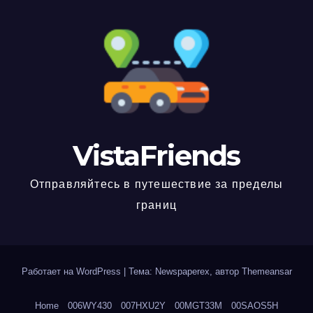
VistaFriends
Отправляйтесь в путешествие за пределы
границ
Работает на WordPress
|
Тема: Newspaperex, автор
Themeansar
Home
006WY430
007HXU2Y
00MGT33M
00SAOS5H