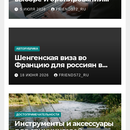
авиабилетов
5 ИЮЛЯ 2026
FRIENDS72_RU
АВТОРУБРИКА
Шенгенская виза во
Францию для россиян в
2026 году: сроки от 3 дней
18 ИЮНЯ 2026
FRIENDS72_RU
и список необходимых
документов
ДОСТОПРИМЕЧАТЕЛЬНОСТИ
Инструменты и аксессуары