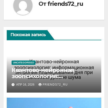
От
friends72_ru
Похожая запись
UNCATEGORISED
Квантово-нейронная
зоопсихология:
информационная энтропия
АПР 16, 2026
FRIENDS72_RU
планирования дня при
высоком уровне шума