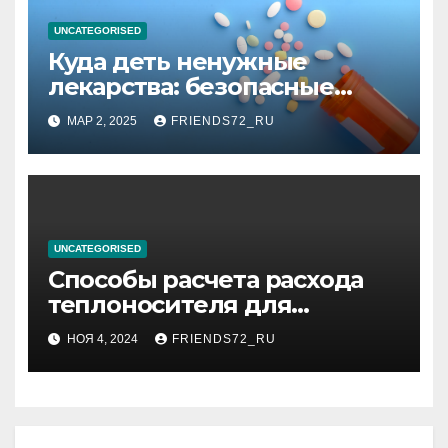
UNCATEGORISED
Куда деть ненужные
лекарства: безопасные
способы утилизации
МАР 2, 2025
FRIENDS72_RU
UNCATEGORISED
Способы расчета расхода
теплоносителя для
системы отопления
НОЯ 4, 2024
FRIENDS72_RU