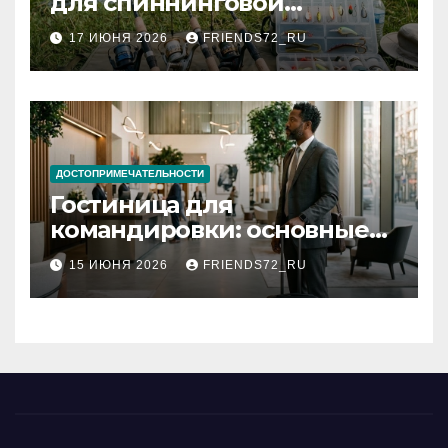
для спиннинговой
рыбалки: назначение и
17 ИЮНЯ 2026
FRIENDS72_RU
типы
ДОСТОПРИМЕЧАТЕЛЬНОСТИ
Гостиница для
командировки: основные
критерии выбора
15 ИЮНЯ 2026
FRIENDS72_RU