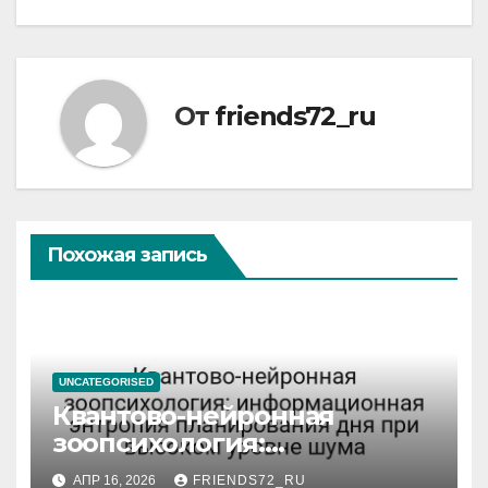
От
friends72_ru
Похожая запись
UNCATEGORISED
Квантово-нейронная
зоопсихология:
информационная энтропия
АПР 16, 2026
FRIENDS72_RU