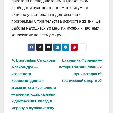
работала преподавателем в Московском
свободном художественном техникуме и
активно участвовала в деятельности
программы Строительства искусства жизни. Ее
работы находятся во многих музеях и частных
коллекциях по всему миру.
Навигация
Биография Сладкова
Екатерина Фурцева —
Александра —
история жизни, личный
по
известного
путь, загадка её
записям
корреспондента и
трагической смерти
знаменитого журналиста
— ранние годы, карьера
и достижения, вклад в
мировую журналистику