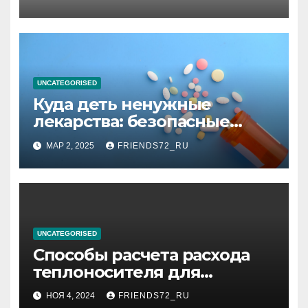
планирования дня при
высоком уровне шума
UNCATEGORISED
Куда деть ненужные
лекарства: безопасные
способы утилизации
МАР 2, 2025
FRIENDS72_RU
UNCATEGORISED
Способы расчета расхода
теплоносителя для
системы отопления
НОЯ 4, 2024
FRIENDS72_RU