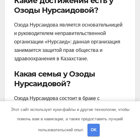
Какие достижения есть у
Озоды Нурсаидовой?
Озода Нурсаидова является основательницей
и руководителем неправительственной
организации «Нурсаид»: данная организация
занимается защитой прав общества и
здравоохранения в Казахстане.
Какая семья у Озоды
Нурсаидовой?
Озода Нурсаидова состоит в браке с
казахстанским политологом Досом
Этот сайт использует куки-файлы и другие технологии, чтобы
Мухамеджановым. У них есть двое детей: сын и
помочь вам в навигации, а также предоставить лучший
дочь.
пользовательский опыт.
OK
Какова карьера Озоды