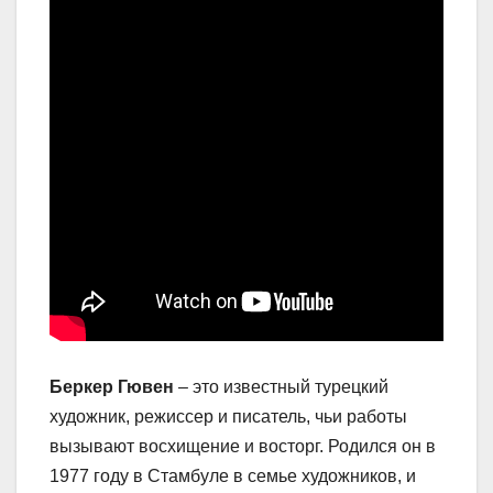
Беркер Гювен
– это известный турецкий
художник, режиссер и писатель, чьи работы
вызывают восхищение и восторг. Родился он в
1977 году в Стамбуле в семье художников, и