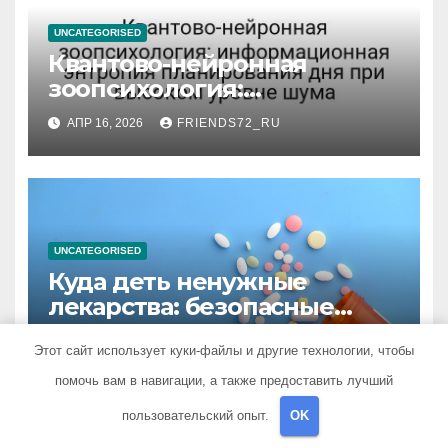
UNCATEGORISED
Квантово-нейронная
зоопсихология:
информационная энтропия
АПР 16, 2026
FRIENDS72_RU
планирования дня при
высоком уровне шума
UNCATEGORISED
Куда деть ненужные
лекарства: безопасные
способы утилизации
МАР 2, 2025
FRIENDS72_RU
Этот сайт использует куки-файлы и другие технологии, чтобы
помочь вам в навигации, а также предоставить лучший
пользовательский опыт.
OK