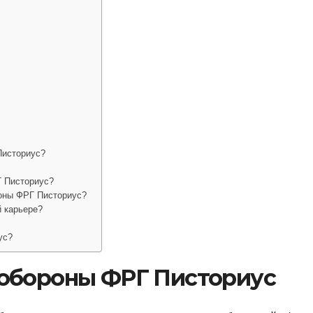
Писториус?
Г Писториус?
роны ФРГ Писториус?
й карьере?
ус?
обороны ФРГ Писториус