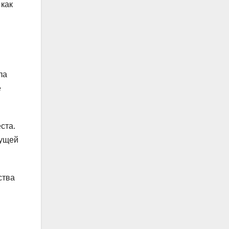
 как
ла
е
ста.
дущей
ства