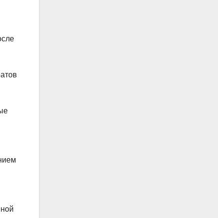
осле
ратов
ые
нием
нной