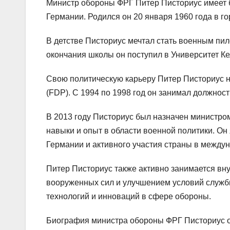
Министр обороны ФРГ Питер Писториус имеет б
Германии. Родился он 20 января 1960 года в го
В детстве Писториус мечтал стать военным пил
окончания школы он поступил в Университет Ке
Свою политическую карьеру Питер Писториус на
(FDP). С 1994 по 1998 год он занимал должнос
В 2013 году Писториус был назначен министро
навыки и опыт в области военной политики. О
Германии и активного участия страны в между
Питер Писториус также активно занимается вн
вооруженных сил и улучшением условий служб
технологий и инноваций в сфере обороны.
Биография министра обороны ФРГ Писториус 