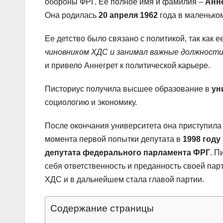
обороны ФРГ. Ее полное имя и фамилия –
Анне
Она родилась
20 апреля 1962
года в маленьком
Ее детство было связано с политикой, так как 
чиновником ХДС и занимал важные должности
и привело Аннегрет к политической карьере.
Писториус получила высшее образование в
ун
социологию и экономику.
После окончания университета она приступила 
момента первой попытки депутата в
1998 году
депутата федерального парламента ФРГ
. П
себя ответственность и преданность своей пар
ХДС и в дальнейшем стала главой партии.
Содержание страницы