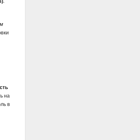
s)
.
ым
овки
сть
ь на
ль в