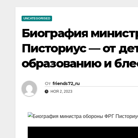
р
a
i
A
а
m
k
p
UNCATEGORISED
в
i
p
Биография минист
и
т
Писториус — от де
ь
образованию и бл
От
friends72_ru
НОЯ 2, 2023