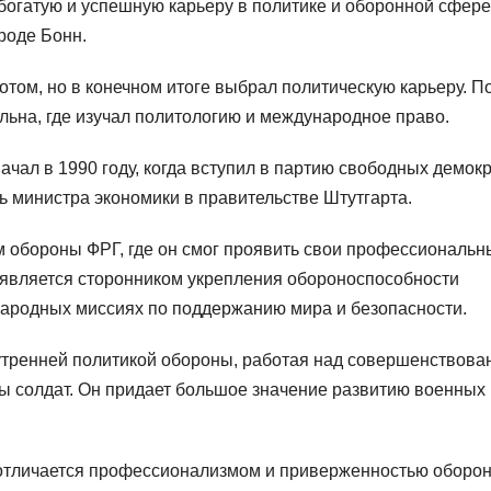
огатую и успешную карьеру в политике и оборонной сфере
роде Бонн.
отом, но в конечном итоге выбрал политическую карьеру. П
льна, где изучал политологию и международное право.
чал в 1990 году, когда вступил в партию свободных демок
ть министра экономики в правительстве Штутгарта.
м обороны ФРГ, где он смог проявить свои профессиональн
н является сторонником укрепления обороноспособности
народных миссиях по поддержанию мира и безопасности.
утренней политикой обороны, работая над совершенствова
ы солдат. Он придает большое значение развитию военных
отличается профессионализмом и приверженностью оборо