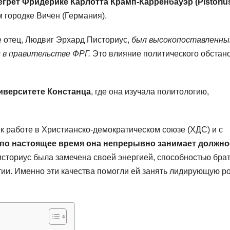
грет Фридерике Карлотта Крамп-Карренбауэр (Pistoriu
 городке Вичен (Германия).
ее отец, Людвиг Эрхард Писториус,
был высокопоставленн
 в правительстве ФРГ.
Это влияние политического обстан
иверситете Констанца
, где она изучала политологию,
к работе в Христианско-демократическом союзе (ХДС) и с
 по настоящее время она непрерывно занимает должно
историус была замечена своей энергией, способностью брат
тии. Именно эти качества помогли ей занять лидирующую ро