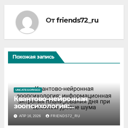
От
friends72_ru
Похожая запись
UNCATEGORISED
Квантово-нейронная
зоопсихология:
информационная энтропия
АПР 16, 2026
FRIENDS72_RU
планирования дня при
высоком уровне шума