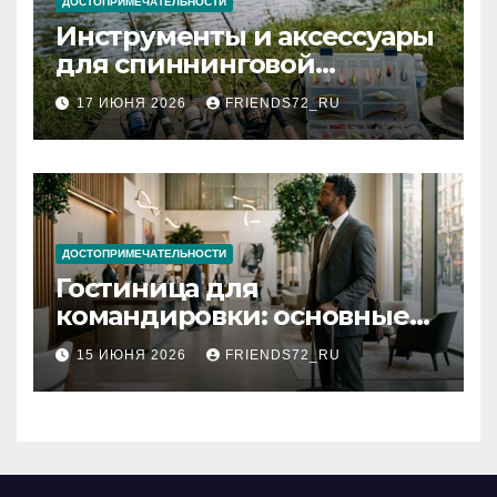
ДОСТОПРИМЕЧАТЕЛЬНОСТИ
Инструменты и аксессуары
для спиннинговой
рыбалки: назначение и
17 ИЮНЯ 2026
FRIENDS72_RU
типы
ДОСТОПРИМЕЧАТЕЛЬНОСТИ
Гостиница для
командировки: основные
критерии выбора
15 ИЮНЯ 2026
FRIENDS72_RU