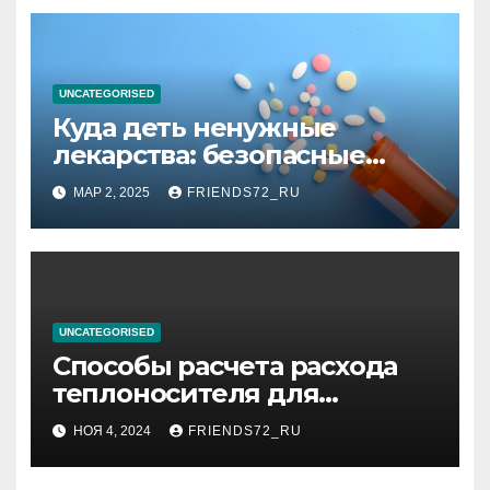
UNCATEGORISED
Куда деть ненужные
лекарства: безопасные
способы утилизации
МАР 2, 2025
FRIENDS72_RU
UNCATEGORISED
Способы расчета расхода
теплоносителя для
системы отопления
НОЯ 4, 2024
FRIENDS72_RU