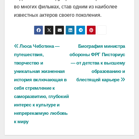
во многих фильмах, став одним из наиболее
известных актеров своего поколения.
Навигация
Люса Чеботина —
Биография министра
путешествия,
обороны ФРГ Писториус
по
творчество и
— от детства к высшему
записям
уникальная жизненная
образованию и
история включающая в
блестящей карьере
себя стремление к
саморазвитию, глубокий
интерес к культуре и
непререкаемую любовь
к миру