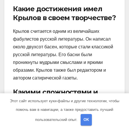
Какие достижения имел
Крылов в своем творчестве?
Крылов считается одним из величайших
фабулистов русской литературы. Он написал
около двухсот басен, которые стали классикой
русской литературы. Его басни были
проникнуты мудрыми смыслами и яркими
образами. Крылов также был редактором и
автором сатирической газеты.
Какими сложностями и
успехами в жизни Крылова
Этот сайт использует куки-файлы и другие технологии, чтобы
можно выделить?
помочь вам в навигации, а также предоставить лучший
пользовательский опыт.
OK
В течение жизни Крылов столкнулся со