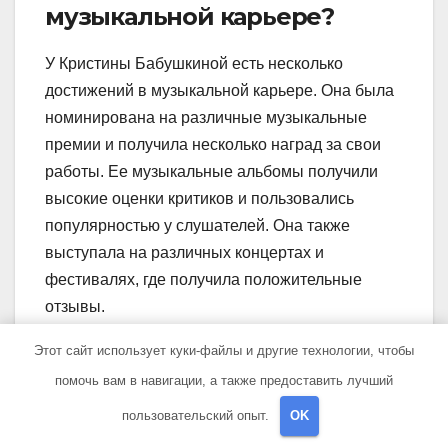
музыкальной карьере?
У Кристины Бабушкиной есть несколько
достижений в музыкальной карьере. Она была
номинирована на различные музыкальные
премии и получила несколько наград за свои
работы. Ее музыкальные альбомы получили
высокие оценки критиков и пользовались
популярностью у слушателей. Она также
выступала на различных концертах и
фестивалях, где получила положительные
отзывы.
Есть ли у Кристины
Этот сайт использует куки-файлы и другие технологии, чтобы
Бабушкиной семья и дети?
помочь вам в навигации, а также предоставить лучший
пользовательский опыт.
OK
Данные о семье и детях Кристины Бабушкиной