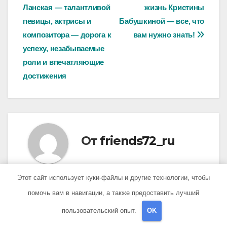
Ланская — талантливой
жизнь Кристины
по
певицы, актрисы и
Бабушкиной — все, что
записям
композитора — дорога к
вам нужно знать!
успеху, незабываемые
роли и впечатляющие
достижения
От
friends72_ru
Этот сайт использует куки-файлы и другие технологии, чтобы
помочь вам в навигации, а также предоставить лучший
Похожая запись
пользовательский опыт.
OK