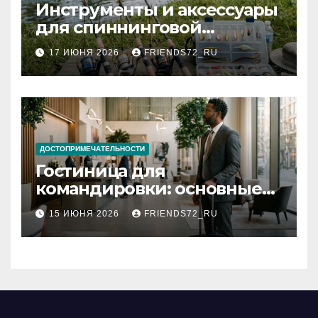
Инструменты и аксессуары
для спиннинговой
рыбалки: назначение и
17 ИЮНЯ 2026
FRIENDS72_RU
типы
ДОСТОПРИМЕЧАТЕЛЬНОСТИ
Гостиница для
командировки: основные
критерии выбора
15 ИЮНЯ 2026
FRIENDS72_RU