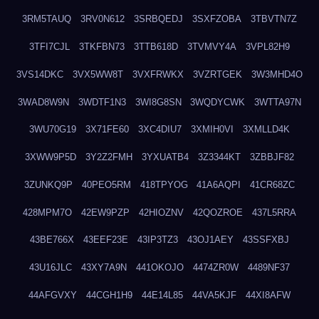
3RM5TAUQ
3RV0N612
3SRBQEDJ
3SXFZOBA
3TBVTN7Z
3TFI7CJL
3TKFBN73
3TTB618D
3TVMVY4A
3VPL82H9
3VS14DKC
3VX5WW8T
3VXFRWKX
3VZRTGEK
3W3MHD4O
3WAD8W9N
3WDTF1N3
3WI8G8SN
3WQDYCWK
3WTTA97N
3WU70G19
3X71FE60
3XC4DIU7
3XMIH0VI
3XMLLD4K
3XWW9P5D
3Y2Z2FMH
3YXUATB4
3Z3344KT
3ZBBJF82
3ZUNKQ9P
40PEO5RM
418TPYOG
41A6AQPI
41CR68ZC
428MPM7O
42EW9PZP
42HIOZNV
42QOZROE
437L5RRA
43BE766X
43EEF23E
43IP3TZ3
43OJ1AEY
43SSFXBJ
43U16JLC
43XY7A9N
441OKOJO
4474ZR0W
4489NF37
44AFGVXY
44CGH1H9
44E14L85
44VA5KJF
44XI8AFW