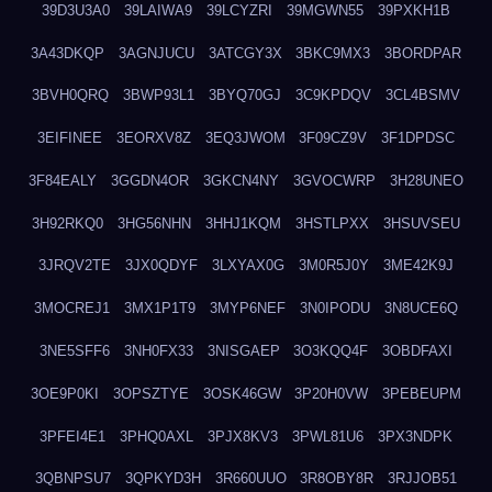
39D3U3A0
39LAIWA9
39LCYZRI
39MGWN55
39PXKH1B
3A43DKQP
3AGNJUCU
3ATCGY3X
3BKC9MX3
3BORDPAR
3BVH0QRQ
3BWP93L1
3BYQ70GJ
3C9KPDQV
3CL4BSMV
3EIFINEE
3EORXV8Z
3EQ3JWOM
3F09CZ9V
3F1DPDSC
3F84EALY
3GGDN4OR
3GKCN4NY
3GVOCWRP
3H28UNEO
3H92RKQ0
3HG56NHN
3HHJ1KQM
3HSTLPXX
3HSUVSEU
3JRQV2TE
3JX0QDYF
3LXYAX0G
3M0R5J0Y
3ME42K9J
3MOCREJ1
3MX1P1T9
3MYP6NEF
3N0IPODU
3N8UCE6Q
3NE5SFF6
3NH0FX33
3NISGAEP
3O3KQQ4F
3OBDFAXI
3OE9P0KI
3OPSZTYE
3OSK46GW
3P20H0VW
3PEBEUPM
3PFEI4E1
3PHQ0AXL
3PJX8KV3
3PWL81U6
3PX3NDPK
3QBNPSU7
3QPKYD3H
3R660UUO
3R8OBY8R
3RJJOB51