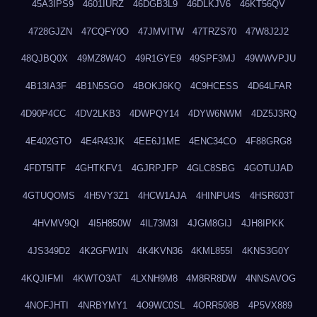
45A3IPS9
4601IURZ
46DGB3L9
46DLKJV6
46KT56QV
4728GJZN
47CQFY0O
47JMVITW
47TRZS70
47W8J2J2
48QJBQ0X
49MZ8W4O
49R1GYE9
49SPF3MJ
49WWVPJU
4B13IA3F
4B1N5SGO
4BOKJ6KQ
4C9HCESS
4D64LFAR
4D90P4CC
4DV2LKB3
4DWPQY14
4DYW6NWM
4DZ5J3RQ
4E402GTO
4E4R43JK
4EE6J1ME
4ENC34CO
4F88GRG8
4FDT5ITF
4GHTKFV1
4GJRPJFP
4GLC8SBG
4GOTUJAD
4GTUQOMS
4H5VY3Z1
4HCW1AJA
4HINPU4S
4HSR603T
4HVMV9QI
4I5H850W
4IL73M3I
4JGM8GIJ
4JH8IPKK
4JS349D2
4K2GFW1N
4K4KVN36
4KML855I
4KNS3G0Y
4KQJIFMI
4KWTO3AT
4LXNH9M8
4M8RR8DW
4NNSAVOG
4NOFJHTI
4NRBYMY1
4O9WC0SL
4ORR508B
4P5VX889