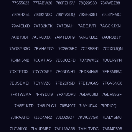
77S55623
77TABW20
780FZHSV
78Q29S80
78XWEZ88
792RHX5L
7939XN0C
796YV3DQ
79GHS38T
79L8YFMC
79V4EL6D
7A7B2KTK
7A7E8AHI
7AEEJVFI
7AGCKJXN
7AIBYJBI
7AJR6D3X
7AMTLOH9
7ANGKL8Z
7AOR3BJY
7AOSYN3G
7BVHAFGY
7C26C5EC
7C2S58N1
7C2XDJQN
7C4MI5MB
7CCV7IAS
7D5UQZFD
7D73WX32
7DULR9YN
7DXTFT0X
7DYZC5PF
7E0NDNH1
7EDB4H4S
7EE3M9WJ
7EUSEMEI
7EYNVZ6I
7FB2DR6D
7FE1WG6S
7FGV6NG8
7FKTW3MA
7FRYD8I9
7FX48QP3
7GDV0B8J
7GER99GF
7H8E1KTR
7H8LPLGJ
7I854907
7IAYUF4X
7IRRICQI
7JIRAAHO
7JJO4AR2
7JLOZ9Q7
7KWC77GK
7LALYSM0
7LCWIIY0
7LVURME7
7M1UWA38
7MHLTVDG
7MM4F50B