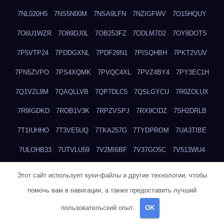
7NL020H5
7NS5N00M
7NSA9LFN
7NZIGFWV
7O15HQUY
7O6U1WZR
7O89DJ0L
7OB253FZ
7ODLM7D2
7OY8DOTS
7P5VTP24
7PDDGXNL
7PDF28N1
7PISQHBH
7PKT2VUV
7PN5ZVPO
7PS4XQMK
7PVQC4XL
7PVZ4BY4
7PY3EC1H
7Q1VZL8M
7QAQLLVB
7QP7DLC5
7QSLGYCU
7R0ZOLUX
7R9IGDKD
7ROB1V3K
7RPZVSPJ
7RX9CIDZ
7SH2DRLB
7T1IUHHO
7T3VE5UQ
7TKA257G
7TYDPROM
7UA3TIBE
7ULOHB33
7UTVLU59
7V2MI6BF
7V37GO5C
7V513WU4
7VACJZDW
7WHDQ1JB
7WHY4Z0N
7WQXY6L4
7WRFNCB0
Этот сайт использует куки-файлы и другие технологии, чтобы
7WWR3W39
7WZCNQ7C
7X1TM5XQ
7XKFP983
7XMG6WJ3
помочь вам в навигации, а также предоставить лучший
пользовательский опыт.
OK
7XT3ZWK3
7Y2HM15R
7YHSQGPE
7YKTB834
7YTLLGT7