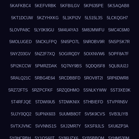
5KAFKBC4
5KEFVRBK
5KFBILGV
5KP635PE
5KSAQAB8
5KT1DCUW
5KZYHXKG
5L1KPI2V
5L515L3S
5LCKQGH7
5LOVPA8C
5LY0K9GU
5M4U4YA3
5M8JMWFU
5MC4C6M0
5MOLUGED
5NCKLFPQ
5NI5PO7L
5NROBV9R
5NSPSK7R
5NYZ03GV
5NZ2F7XQ
5OGIRQDY
5OIXNVW6
5OPF8A7F
5PI2KCCW
5PMRZDAK
5Q7NY9BS
5QDQI5F8
5QL8UU2J
5RALQ21C
5RBG4E64
5RCDBBFD
5ROV8T2I
5RP6DWR8
5RZ72FTS
5RZPCFKF
5RZQDHMO
5SNLKYWW
5ST3XE0K
5T4RFJQE
5TDWI9U5
5TDWKNIX
5THBIEFD
5TVPRN5V
5UJY0QQ2
5UPNX603
5UUMB8OT
5V5K9CVS
5VB3LIYB
5VTXJVNC
5VVNNS1S
5XJ2MR7Y
5XSF9JLS
5XU6ZP3A
5Y0HCRBH
5Y1QS60T
5Y86UZX6
5YB5BBQM
5YHM530M