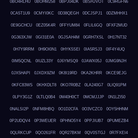
0BO4RLHU
0BOHM258
0BPJ04DK
0BSHJVOT
0C9RGFN6
0CA5T1U9
0CMYI0KC
0D38QEGH
0DCJSPJ1
0DZMHHX1
0E9GCHCU
0EZ05K4R
0FFYUM84
0FLIL6GQ
0FXF2MUD
0G363XJW
0GI31E0A
0GJSAH4M
0GRH7XSL
0H17NT32
0H7Y9RRM
0H9OI0N1
0HYK5SEI
0IA5RSJ3
0IF4Y4UQ
0IM5QCNL
0IUZL33Y
0J6YMSQ9
0JAWX05J
0JMG9NJH
0JX5HAPI
0JXDX9ZM
0K8I19RD
0KA2KHRR
0KCE9EJG
0KFC83WS
0KHXDLT8
0KO7R0BZ
0LA240G7
0LIQ91PM
0LPY3G1Z
0LTLQ0B4
0M40H0CT
0MCMJJJP
0N1LZI50
0NALSI2P
0NFM8HBQ
0O1D2CFA
0O3VCZC0
0OY5HHNM
0P2UDQV4
0P3WEUER
0PHNO5Y4
0PPJIUB7
0PUMEZB4
0QLRKCUP
0QO261FR
0QR27BKM
0QV0STGJ
0R7FXEI4