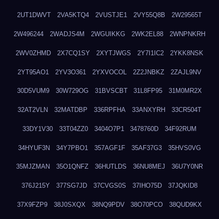
2UT1DWVT
2VA5KTQ4
2VUSTJE1
2VY55Q8B
2W29565T
2W496244
2WADJS4M
2WGUIKKG
2WK2EL88
2WNPNKRH
2WV0ZHMD
2X7CQ1SY
2XYTJWGS
2Y7I1IC2
2YKK8NSK
2YT95AO1
2YV3O361
2YXVOCOL
2Z2JNBKZ
2ZAJL9NV
30D5VUM9
30W729OG
31BVSCBT
31L8FP95
31M0MR2X
32AT2VLN
32MATDBP
336RPFHA
33ANXYRH
33CR504T
33DY1V30
33T04ZZ0
3404O7P1
3478760D
34F92RUM
34HYUF3N
34Y7PBO1
357AGF1F
35AF37G3
35HVS0VG
35MJZMAN
35O1QNFZ
36HUTLDS
36NU8MEJ
36U7Y0NR
376J215Y
377SG7JD
37CVGS0S
37IHO75D
37JQKID8
37X9FZP9
38J0SXQX
38NQ9PDV
38O70PCO
38QUD9KX