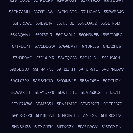
52SYO0Q2
52TPECFV
52W5K0BY
52XXY91Q
53ATDBWI
53EKZAMH
53Z8FUAW
54PKU5CO
551HGV0S
553WPS4S
55FLR3W1
55IE9L4V
55JKJF3L
55NCOA72
55QDIRSM
55XAQHMU
56975PIR
56GSA0U2
56QN3KEB
56SCV4BG
571FDQ4T
5771DEGW
57G6BV7Y
57IUFJJS
57LA2HJ6
57N9R0VG
57Z141YR
584ZQC53
58G12L5U
595U946N
59BSESDJ
59FRMR7X
59T11ZKH
5AFUR9TL
5AOPNSAW
5AQL07P2
5ASS9KJO
5AY4N3YE
5B3AF4SH
5CDCU7YL
5CWV233T
5DFYUFZ0
5DKYT31C
5DM253CG
5E4JC1TI
5EXK7A7W
5F447S51
5FMM242C
5FNR39CT
5GEF3377
5GYKO7P3
5H18E5N3
5H4C8VII
5HANI4XK
5HER0XEV
5HNS21Z8
5IFXGJFK
5IITXOZY
5IVSLWGV
5J5FOXDN