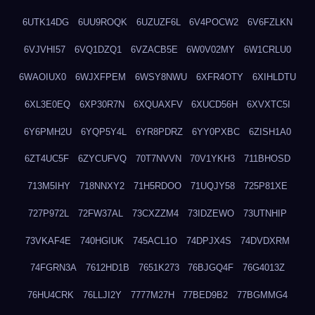
6UTK14DG
6UU9ROQK
6UZUZF6L
6V4POCW2
6V6FZLKN
6VJVHI57
6VQ1DZQ1
6VZACB5E
6W0V02MY
6W1CRLU0
6WAOIUX0
6WJXFPEM
6WSY8NWU
6XFR4OTY
6XIHLDTU
6XL3E0EQ
6XP30R7N
6XQUAXFV
6XUCD56H
6XVXTC5I
6Y6PMH2U
6YQP5Y4L
6YR8PDRZ
6YY0PXBC
6ZISH1A0
6ZT4UC5F
6ZYCUFVQ
70T7NVVN
70V1YKH3
711BHOSD
713M5IHY
718NNXY2
71H5RDOO
71UQJY58
725P81XE
727P972L
72FW37AL
73CXZZM4
73IDZEWO
73UTNHIP
73VKAF4E
740HGIUK
745ACL1O
74DPJX4S
74DVDXRM
74FGRN3A
7612HD1B
7651K273
76BJGQ4F
76G4013Z
76HU4CRK
76LLJI2Y
7777M27H
77BED9B2
77BGMMG4