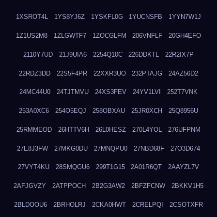
1XSROT4L
1YS8YJ6Z
1YSKFL0G
1YUCNSFB
1YYN7W1J
1Z1US2M8
1ZLGWTF7
1ZOCGLFM
206VNFLF
20GH4EFO
2110Y7UD
21J9UIA6
2254Q10C
226DDKTL
22R2IX7P
22RDZ3DD
22S5F4PR
22XXR3UO
232PTAJG
24AZ56D2
24MC44U0
24TJTMVU
24XS3FEV
24YV1LVI
252T7VNK
253A0XC6
254O5EQJ
258OBXAU
25JR0XCH
25Q8956U
25RMMEOD
26HTTV6H
26L0HESZ
270L4YOL
276UFPNM
27E8J3FW
27MKG0DU
27MNQPU0
27NBD68F
27O3D674
27VYT4KU
28SMQGU6
299T1G15
2A01R6QT
2AAYZL7V
2AFJGVZY
2ATPPOCH
2B2G3AW2
2BFZFCNW
2BKKV1H5
2BLDOOU6
2BRHOLRJ
2CKA0HWT
2CRELPQI
2CSOTXFR