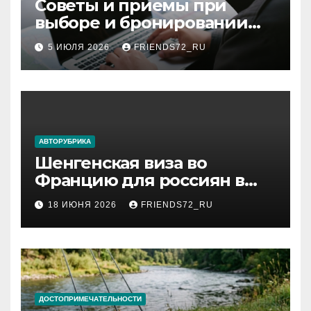
Советы и приемы при
выборе и бронировании
авиабилетов
5 ИЮЛЯ 2026
FRIENDS72_RU
АВТОРУБРИКА
Шенгенская виза во
Францию для россиян в
2026 году: сроки от 3 дней
18 ИЮНЯ 2026
FRIENDS72_RU
и список необходимых
документов
ДОСТОПРИМЕЧАТЕЛЬНОСТИ