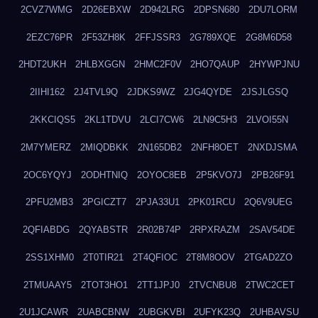
2CVZ7WMG
2D26EBXW
2D942LRG
2DPSN680
2DU7LORM
2EZC76PR
2F53ZH8K
2FFJSSR3
2G789XQE
2G8M6D58
2HDT2UKH
2HLBXGGN
2HMC2F0V
2HO7QAUP
2HYWPJNU
2IIHI162
2J4TVL9Q
2JDKS9WZ
2JG4QYDE
2JSJLGSQ
2KKCIQS5
2KL1TDVU
2LCI7CW6
2LN9C5H3
2LVOI55N
2M7YMERZ
2MIQDBKK
2N165DB2
2NFH8OET
2NXDJSMA
2OC6YQYJ
2ODHTNIQ
2OYOC8EB
2P5KVO7J
2PB26F91
2PFU2MB3
2PGICZT7
2PJA33U1
2PK01RCU
2Q6V9UEG
2QFIABDG
2QYABSTR
2R02B74P
2RPXRAZM
2SAV54DE
2SS1XHM0
2T0TIR21
2T4QFIOC
2T8M8OOV
2TGAD2ZO
2TMUAAY5
2TOT3HO1
2TT1JPJ0
2TVCNBU8
2TWC2CET
2U1JCAWR
2UABCBNW
2UBGKVBI
2UFYK23Q
2UHBAVSU