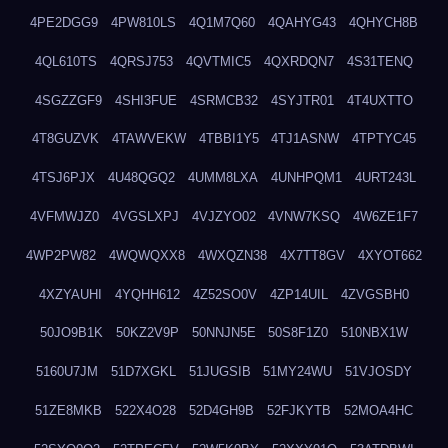
4PE2DGG9
4PW810LS
4Q1M7Q60
4QAHYG43
4QHYCH8B
4QL610TS
4QRSJ753
4QVTMIC5
4QXRDQN7
4S31TENQ
4SGZZGF9
4SHI3FUE
4SRMCB32
4SYJTR01
4T4UXTTO
4T8GUZVK
4TAWVEKW
4TBBI1Y5
4TJ1ASNW
4TPTYC45
4TSJ6PJX
4U48QGQ2
4UMM8LXA
4UNHPQM1
4URT243L
4VFMWJZ0
4VGSLXPJ
4VJZYO02
4VNW7KSQ
4W6ZE1F7
4WP2PW82
4WQWQXX8
4WXQZN38
4X7TT8GV
4XYOT662
4XZYAUHI
4YQHH612
4Z52SO0V
4ZP14UIL
4ZVGSBH0
50JO9B1K
50KZ2V9P
50NNJN5E
50S8F1Z0
510NBX1W
5160U7JM
51D7XGKL
51JUGSIB
51MY24WU
51VJOSDY
51ZE8MKB
522X4O28
52D4GH9B
52FJKYTB
52MOA4HC