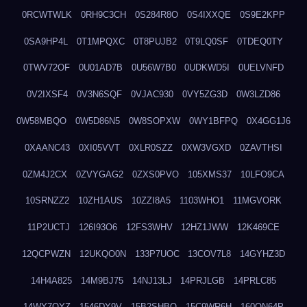
0RCWTWLK
0RH9C3CH
0S284R8O
0S4IXXQE
0S9E2KPP
0SA9HP4L
0T1MPQXC
0T8PUJB2
0T9LQ0SF
0TDEQ0TY
0TWV72OF
0U01AD7B
0U56W7B0
0UDKWD5I
0UELVNFD
0V2IXSF4
0V3N6SQF
0VJAC930
0VY5ZG3D
0W3LZD86
0W58MBQO
0W5D86N5
0W8SOPXW
0WY1BFPQ
0X4GG1J6
0XAANC43
0XI05VVT
0XLR0SZZ
0XW3VGXD
0ZAVTHSI
0ZM4J2CX
0ZVYGAG2
0ZXS0PVO
105XMS37
10LFO9CA
10SRNZZ2
10ZH1AUS
10ZZI8A5
1103WHO1
11MGVORK
11P2UCTJ
126I93O6
12FS3WHV
12HZ1JWW
12K469CE
12QCPWZN
12UKQO0N
133P7UOC
13COV7L8
14GYHZ3D
14H4A825
14M9BJ75
14NJ13LJ
14PRJLGB
14PRLC85
14WY7OYZ
1546DY9V
15B2SHBQ
15C9WR6H
160ON64P