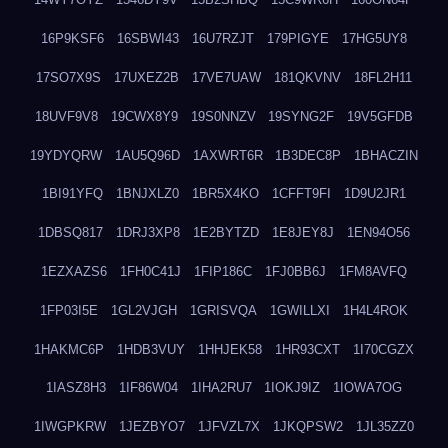
16P9KSF6
16SBWI43
16U7RZJT
179PIGYE
17HG5UY8
17SO7X9S
17UXEZ2B
17VE7UAW
181QKVNV
18FL2H11
18UVF9V8
19CWX8Y9
19S0NNZV
19SYNG2F
19V5GFDB
19YDYQRW
1AU5Q96D
1AXWRT6R
1B3DEC8P
1BHACZIN
1BI91YFQ
1BNJXLZ0
1BR5X4KO
1CFFT9FI
1D9U2JR1
1DBSQ817
1DRJ3XP8
1E2BYTZD
1E8JEY8J
1EN94O56
1EZXAZS6
1FH0C41J
1FIP186C
1FJ0BB6J
1FM8AVFQ
1FP03I5E
1GL2VJGH
1GRISVQA
1GWILLXI
1H4L4ROK
1HAKMC6P
1HDB3VUY
1HHJEK58
1HR93CXT
1I70CGZX
1IASZ8H3
1IF86W04
1IHA2RU7
1IOKJ9IZ
1IOWA7OG
1IWGPKRW
1JEZBYO7
1JFVZL7X
1JKQPSW2
1JL35ZZ0