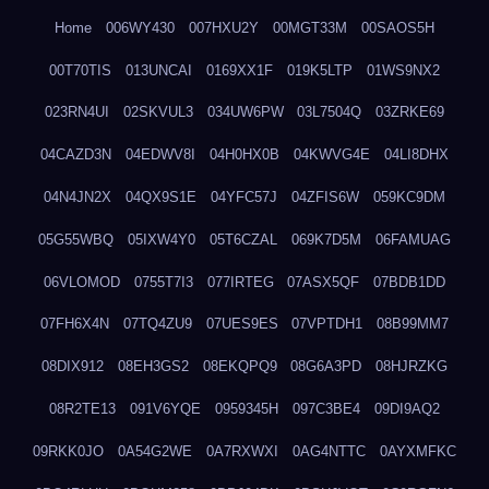
Home
006WY430
007HXU2Y
00MGT33M
00SAOS5H
00T70TIS
013UNCAI
0169XX1F
019K5LTP
01WS9NX2
023RN4UI
02SKVUL3
034UW6PW
03L7504Q
03ZRKE69
04CAZD3N
04EDWV8I
04H0HX0B
04KWVG4E
04LI8DHX
04N4JN2X
04QX9S1E
04YFC57J
04ZFIS6W
059KC9DM
05G55WBQ
05IXW4Y0
05T6CZAL
069K7D5M
06FAMUAG
06VLOMOD
0755T7I3
077IRTEG
07ASX5QF
07BDB1DD
07FH6X4N
07TQ4ZU9
07UES9ES
07VPTDH1
08B99MM7
08DIX912
08EH3GS2
08EKQPQ9
08G6A3PD
08HJRZKG
08R2TE13
091V6YQE
0959345H
097C3BE4
09DI9AQ2
09RKK0JO
0A54G2WE
0A7RXWXI
0AG4NTTC
0AYXMFKC