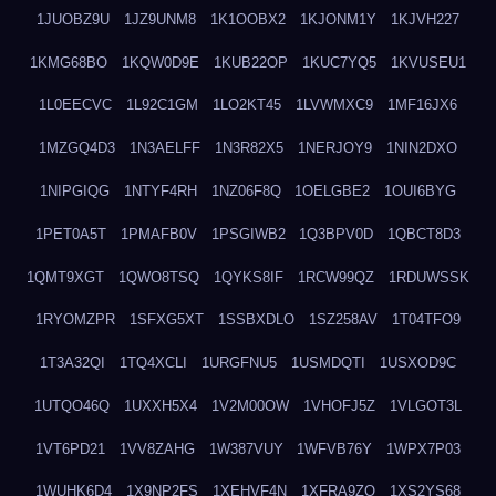
1JUOBZ9U
1JZ9UNM8
1K1OOBX2
1KJONM1Y
1KJVH227
1KMG68BO
1KQW0D9E
1KUB22OP
1KUC7YQ5
1KVUSEU1
1L0EECVC
1L92C1GM
1LO2KT45
1LVWMXC9
1MF16JX6
1MZGQ4D3
1N3AELFF
1N3R82X5
1NERJOY9
1NIN2DXO
1NIPGIQG
1NTYF4RH
1NZ06F8Q
1OELGBE2
1OUI6BYG
1PET0A5T
1PMAFB0V
1PSGIWB2
1Q3BPV0D
1QBCT8D3
1QMT9XGT
1QWO8TSQ
1QYKS8IF
1RCW99QZ
1RDUWSSK
1RYOMZPR
1SFXG5XT
1SSBXDLO
1SZ258AV
1T04TFO9
1T3A32QI
1TQ4XCLI
1URGFNU5
1USMDQTI
1USXOD9C
1UTQO46Q
1UXXH5X4
1V2M00OW
1VHOFJ5Z
1VLGOT3L
1VT6PD21
1VV8ZAHG
1W387VUY
1WFVB76Y
1WPX7P03
1WUHK6D4
1X9NP2FS
1XEHVF4N
1XFRA9ZO
1XS2YS68