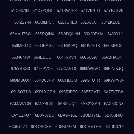
5YO667IH
5YO7ZQGL
5Z1BWJEZ
5Z1VP9TD
5ZYFJGV9
60IZ2Y44
60X8LPUK
62LJGRE8
6316UU0I
634ZKLU1
63MVU7SW
63SPQINX
63WDQUHH
63X60DYM
64996J11
659M6G4O
65TIBAG5
65TN6NPQ
65UV4E1K
660K94O5
663467JW
664ESOLH
664FNVV4
66C6U597
66NBHAON
675YBKS0
67T6PVX5
67UCAPT0
6899WHVC
68EZZKJQ
68OMB6UH
68PDCJPV
68QHDOI3
699GTUTR
69KWPV8F
69LSOT1W
69PLXGPN
69S53RP0
6A5ZOVTI
6A7TVFIW
6AMAWT34
6ANZ4C8L
6AS3LJQ4
6AX21SAB
6AX80CNX
6AYEZFQ7
6B0V87BD
6BA9R10Z
6BUMJY5E
6BVXINIU
6CJKUI7J
6D1OSCXH
6D8BUPZM
6DCMVTHM
6DDK07UL