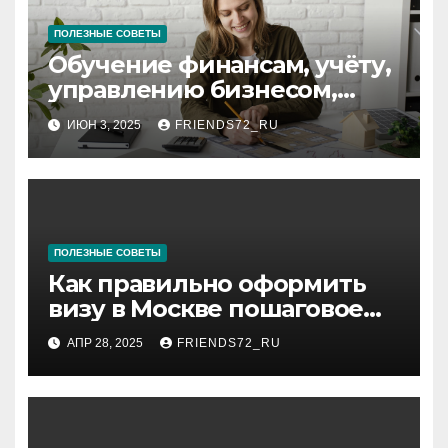
ПОЛЕЗНЫЕ СОВЕТЫ
Обучение финансам, учёту,
управлению бизнесом,
аудиту и
ИЮН 3, 2025
FRIENDS72_RU
программированию:
ключевые аспекты
ПОЛЕЗНЫЕ СОВЕТЫ
Как правильно оформить
визу в Москве пошаговое
руководство
АПР 28, 2025
FRIENDS72_RU