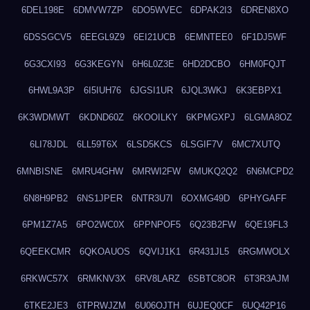
6DEL198E
6DMVW7ZP
6DO5WVEC
6DPAK2I3
6DREN8XO
6DSSGCV5
6EEGL9Z9
6EI21UCB
6EMNTEE0
6F1DJ5WF
6G3CXI93
6G3KEGYN
6H6L0Z3E
6HD2DCBO
6HM0FQJT
6HWL9A3P
6I5IUH76
6JGSI1UR
6JQL3WKJ
6K3EBPX1
6K3WDMWT
6KDND60Z
6KOOILKY
6KPMGXPJ
6LGMA8OZ
6LI78JDL
6LL59T6X
6LSD5KCS
6LSGIF7V
6MC7XUTQ
6MNBISNE
6MRU4GHW
6MRWI2FW
6MUKQ2Q2
6N6MCPD2
6N8H9PB2
6NS1JPER
6NTR3U7I
6OXMG49D
6PHYGAFF
6PM1Z7A5
6PO2WC0X
6PPNPOF5
6Q23B2FW
6QE19FL3
6QEEKCMR
6QKOAUOS
6QVIJ1K1
6R431JL5
6RGMWOLX
6RKWC57X
6RMKNV3X
6RV8LARZ
6SBTC8OR
6T3R3AJM
6TKE2JE3
6TPRWJZM
6U06OJTH
6UJEQ0CF
6UQ42P16