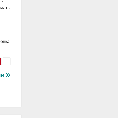
ть
имать
бенка
ИИ