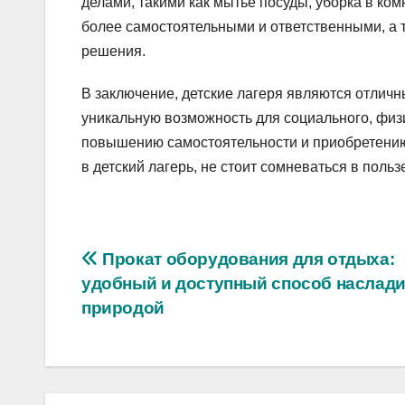
делами, такими как мытье посуды, уборка в ком
более самостоятельными и ответственными, а 
решения.
В заключение, детские лагеря являются отлич
уникальную возможность для социального, физи
повышению самостоятельности и приобретению
в детский лагерь, не стоит сомневаться в польз
Навигация
Прокат оборудования для отдыха:
удобный и доступный способ наслад
по
природой
записям