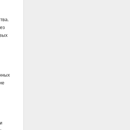
тва.
ез
евых
анных
ие
и