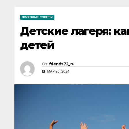
р
a
i
A
а
m
k
p
ПОЛЕЗНЫЕ СОВЕТЫ
в
i
p
Детские лагеря: ка
и
т
детей
ь
От
friends72_ru
МАР 20, 2024