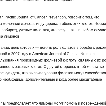
Pacific Journal of Cancer Prevention, говорит о том, что
а молочной железы, индуцировал гибель этих клеток. Несм
в пробирке), ученые полагают, что результаты в любом случа
ва лимонов.
аний, цель которых — понять роль флатов в борьбе с рако
й в 2007 году в American Journal of Clinical Nutrition,
ользования производных фолиевой кислоты связаны с их р
вность раковых клеток. С другой стороны, в той же статье
ось увидеть, что высокие уровни фолатов могут способство
нно необходимы дополнительные и куда более масштабные
onal предполагает, что лимоны могут помочь и поврежденно