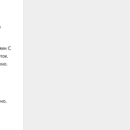
в
мин C
ток.
жно.
но,