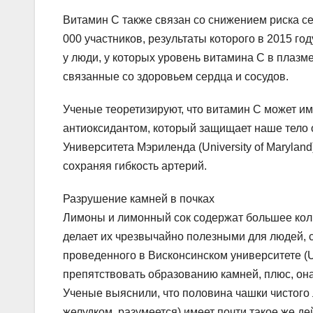
Витамин С также связан со снижением риска с
000 участников, результаты которого в 2015 году 
у люди, у которых уровень витамина С в плазм
связанные со здоровьем сердца и сосудов.
Ученые теоретизируют, что витамин С может и
антиоксидантом, который защищает наше тело 
Университета Мэриленда (University of Marylan
сохраняя гибкость артерий.
Разрушение камней в почках
Лимоны и лимонный сок содержат большее коли
делает их чрезвычайно полезными для людей, 
проведенного в Висконсинском университете (Un
препятствовать образованию камней, плюс, он
Ученые выяснили, что половина чашки чистого 
желудком, разумеется) имеет почти такое же де