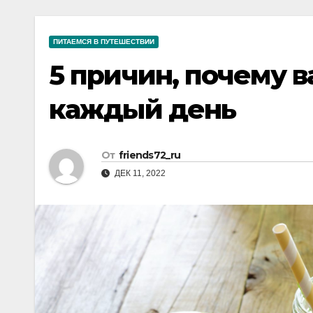
р
a
i
A
а
m
k
p
ПИТАЕМСЯ В ПУТЕШЕСТВИИ
в
i
p
5 причин, почему 
и
т
каждый день
ь
От
friends72_ru
ДЕК 11, 2022