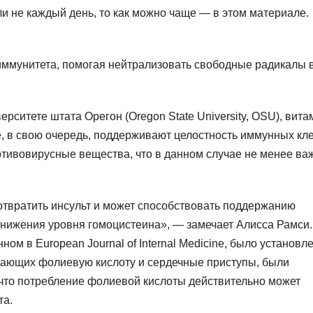
ли не каждый день, то как можно чаще — в этом материале.
иммунитета, помогая нейтрализовать свободные радикалы 
рситете штата Орегон (Oregon State University, OSU), вита
, в свою очередь, поддерживают целостность иммунных кле
отивовирусные вещества, что в данном случае не менее ва
отвратить инсульт и может способствовать поддержанию
снижения уровня гомоцистеина», — замечает Алисса Рамси.
ом в European Journal of Internal Medicine, было установле
учающих фолиевую кислоту и сердечные приступы, были
что потребление фолиевой кислоты действительно может
та.