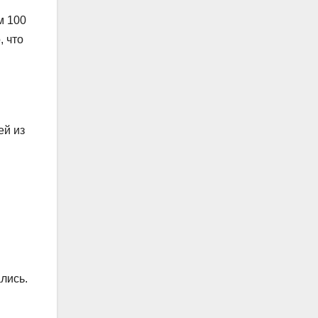
м 100
, что
ей из
лись.