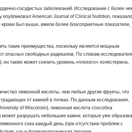
ердечно-сосудистых заболеваний. Исследование с более че
опубликовал American Journal of Clinical Nutrition, показало
е крови был выше, имели более благоприятные показатели,
меть такие преимущества, поскольку является мощным
от опасных свободных радикалов. По словам исследовател
d), он также может снизить уровень «плохого» холестерина,
чество лимонной кислоты, чем любые другие фрукты, что
страдающих от камней в почках. По данным исследования,
iversity of Wisconsin), лимонная кислота способна
а может разрушать небольшие камни, которые уже образова
лимонного сока каждый день (при отсутствии проблем с
йствие, как и фармакологическая терапия.