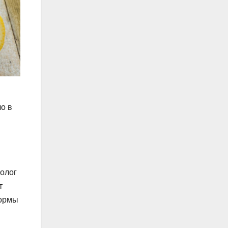
о в
толог
т
нормы