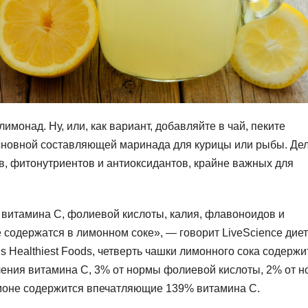
имонад. Ну, или, как вариант, добавляйте в чай, пеките
основной составляющей маринада для курицы или рыбы. Дел
в, фитонутриентов и антиоксидантов, крайне важных для
витамина С, фолиевой кислоты, калия, флавоноидов и
содержатся в лимонном соке», — говорит LiveScience дие
’s Healthiest Foods, четверть чашки лимонного сока содержи
ения витамина С, 3% от нормы фолиевой кислоты, 2% от 
лимоне содержится впечатляющие 139% витамина C.