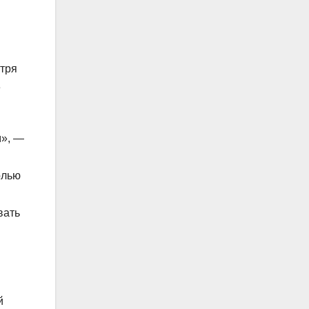
отря
е
м», —
олью
вать
й