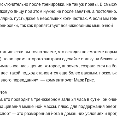
исключительно после тренировки, не так уж правы. В смысл
елковую пищу при этом нужно не после занятия, а постоянно
лярно, пусть даже в небольших количествах. А если мы го
ренировки, так как препятствует возникновению мышечной
тания: если вы точно знаете, что сегодня не сможете норм
), то во время второго завтрака сделайте ставку на белков
симальное насыщение, которое, впрочем, сохраняется на б
 вес, такой подход становится еще более важным, поскольк
ивного переедания», — комментирует Марк Грис.
ртом
 кто проводит в тренажерном зале 24 часа в сутки, он очен
аращивания мышечной массы, плюс, для поддержания энерг
 спорт — это размеренная йога в домашних условиях и прог