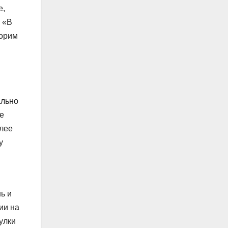
е,
. «В
ворим
ально
ые
олее
у
ь и
ии на
улки