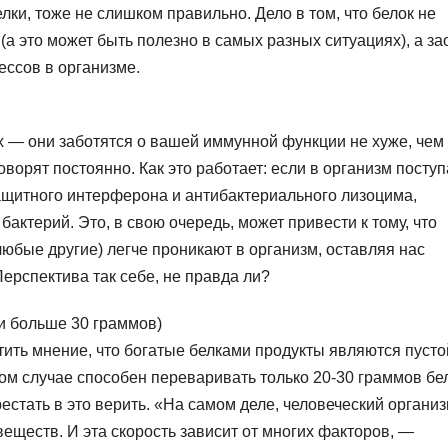
елки, тоже не слишком правильно. Дело в том, что белок не
(а это может быть полезно в самых разных ситуациях), а за
ессов в организме.
х — они заботятся о вашей иммунной функции не хуже, чем
говорят постоянно. Как это работает: если в организм поступ
защитного интерферона и антибактериального лизоцима,
актерий. Это, в свою очередь, может привести к тому, что
любые другие) легче проникают в организм, оставляя нас
ерспектива так себе, не правда ли?
и больше 30 граммов)
тить мнение, что богатые белками продукты являются пусто
ом случае способен переваривать только 20-30 граммов бе
естать в это верить. «На самом деле, человеческий органи
еществ. И эта скорость зависит от многих факторов, —