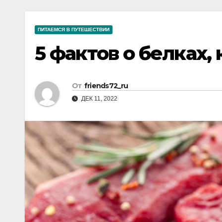
р
a
i
A
а
m
k
p
ПИТАЕМСЯ В ПУТЕШЕСТВИИ
в
i
p
5 фактов о белках,
и
т
ь
От
friends72_ru
ДЕК 11, 2022