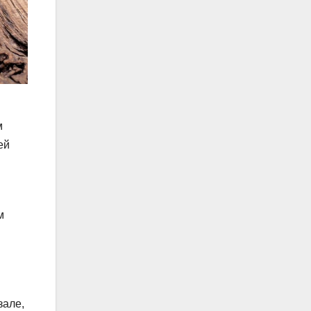
м
ей
м
зале,