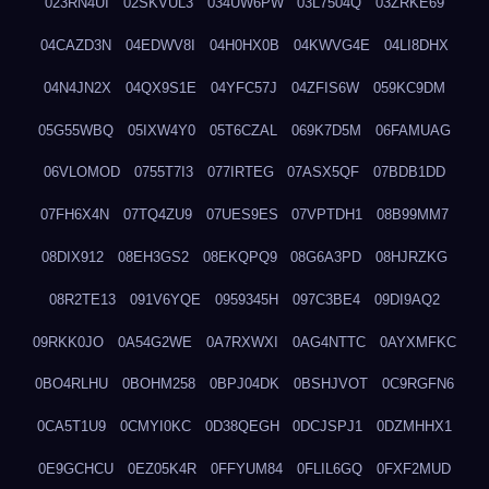
023RN4UI
02SKVUL3
034UW6PW
03L7504Q
03ZRKE69
04CAZD3N
04EDWV8I
04H0HX0B
04KWVG4E
04LI8DHX
04N4JN2X
04QX9S1E
04YFC57J
04ZFIS6W
059KC9DM
05G55WBQ
05IXW4Y0
05T6CZAL
069K7D5M
06FAMUAG
06VLOMOD
0755T7I3
077IRTEG
07ASX5QF
07BDB1DD
07FH6X4N
07TQ4ZU9
07UES9ES
07VPTDH1
08B99MM7
08DIX912
08EH3GS2
08EKQPQ9
08G6A3PD
08HJRZKG
08R2TE13
091V6YQE
0959345H
097C3BE4
09DI9AQ2
09RKK0JO
0A54G2WE
0A7RXWXI
0AG4NTTC
0AYXMFKC
0BO4RLHU
0BOHM258
0BPJ04DK
0BSHJVOT
0C9RGFN6
0CA5T1U9
0CMYI0KC
0D38QEGH
0DCJSPJ1
0DZMHHX1
0E9GCHCU
0EZ05K4R
0FFYUM84
0FLIL6GQ
0FXF2MUD