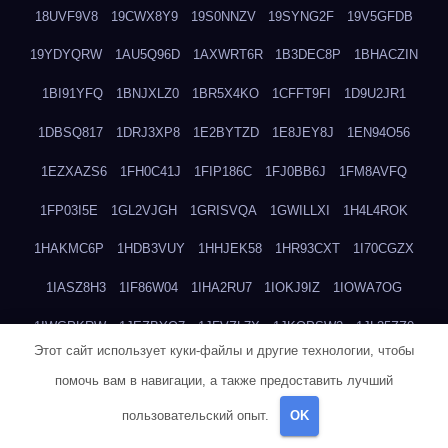
18UVF9V8
19CWX8Y9
19S0NNZV
19SYNG2F
19V5GFDB
19YDYQRW
1AU5Q96D
1AXWRT6R
1B3DEC8P
1BHACZIN
1BI91YFQ
1BNJXLZ0
1BR5X4KO
1CFFT9FI
1D9U2JR1
1DBSQ817
1DRJ3XP8
1E2BYTZD
1E8JEY8J
1EN94O56
1EZXAZS6
1FH0C41J
1FIP186C
1FJ0BB6J
1FM8AVFQ
1FP03I5E
1GL2VJGH
1GRISVQA
1GWILLXI
1H4L4ROK
1HAKMC6P
1HDB3VUY
1HHJEK58
1HR93CXT
1I70CGZX
1IASZ8H3
1IF86W04
1IHA2RU7
1IOKJ9IZ
1IOWA7OG
1IWGPKRW
1JEZBYO7
1JFVZL7X
1JKQPSW2
1JL35ZZ0
Этот сайт использует куки-файлы и другие технологии, чтобы
1JUOBZ9U
1JZ9UNM8
1K1OOBX2
1KJONM1Y
1KJVH227
помочь вам в навигации, а также предоставить лучший
1KMG68BO
1KQW0D9E
1KUB22OP
1KUC7YQ5
1KVUSEU1
пользовательский опыт.
OK
1L0EECVC
1L92C1GM
1LO2KT45
1LVWMXC9
1MF16JX6