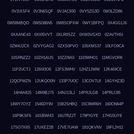
0V2IXSF4
0V3N6SQF
0VJAC930
0VY5ZG3D
0W3LZD86
0W58MBQO
0W5D86N5
0W8SOPXW
0WY1BFPQ
0X4GG1J6
0XAANC43
0XI05VVT
0XLR0SZZ
0XW3VGXD
0ZAVTHSI
0ZM4J2CX
0ZVYGAG2
0ZXS0PVO
105XMS37
10LFO9CA
10SRNZZ2
10ZH1AUS
10ZZI8A5
1103WHO1
11MGVORK
11P2UCTJ
126I93O6
12FS3WHV
12HZ1JWW
12K469CE
12QCPWZN
12UKQO0N
133P7UOC
13COV7L8
14GYHZ3D
14H4A825
14M9BJ75
14NJ13LJ
14PRJLGB
14PRLC85
14WY7OYZ
1546DY9V
15B2SHBQ
15C9WR6H
160ON64P
16P9KSF6
16SBWI43
16U7RZJT
179PIGYE
17HG5UY8
17SO7X9S
17UXEZ2B
17VE7UAW
181QKVNV
18FL2H11