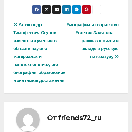
Навигация
Александр
Биография и творчество
Тимофеевич Огулов —
Евгения Замятина —
по
известный ученый в
рассказ о жизни и
записям
области науки о
вкладе в русскую
материалах и
литературу
нанотехнологиях, его
биография, образование
и значимые достижения
От
friends72_ru