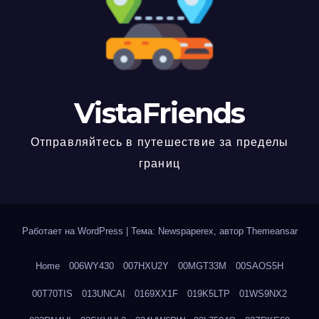
VistaFriends
Отправляйтесь в путешествие за пределы
границ
Работает на WordPress
|
Тема: Newspaperex, автор
Themeansar
Home
006WY430
007HXU2Y
00MGT33M
00SAOS5H
00T70TIS
013UNCAI
0169XX1F
019K5LTP
01WS9NX2