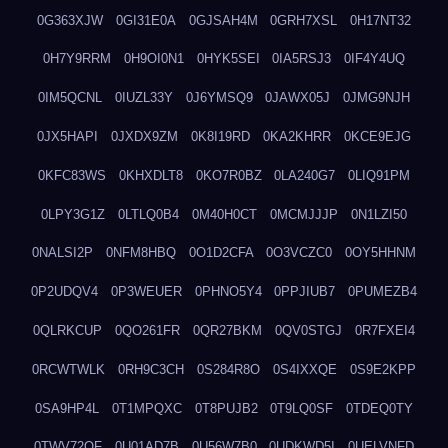
0G363XJW
0GI31E0A
0GJSAH4M
0GRH7XSL
0H17NT32
0H7Y9RRM
0H9OI0N1
0HYK5SEI
0IA5RSJ3
0IF4Y4UQ
0IM5QCNL
0IUZL33Y
0J6YMSQ9
0JAWX05J
0JMG9NJH
0JX5HAPI
0JXDX9ZM
0K8I19RD
0KA2KHRR
0KCE9EJG
0KFC83WS
0KHXDLT8
0KO7R0BZ
0LA240G7
0LIQ91PM
0LPY3G1Z
0LTLQ0B4
0M40H0CT
0MCMJJJP
0N1LZI50
0NALSI2P
0NFM8HBQ
0O1D2CFA
0O3VCZC0
0OY5HHNM
0P2UDQV4
0P3WEUER
0PHNO5Y4
0PPJIUB7
0PUMEZB4
0QLRKCUP
0QO261FR
0QR27BKM
0QV0STGJ
0R7FXEI4
0RCWTWLK
0RH9C3CH
0S284R8O
0S4IXXQE
0S9E2KPP
0SA9HP4L
0T1MPQXC
0T8PUJB2
0T9LQ0SF
0TDEQ0TY
0TWV72OF
0U01AD7B
0U56W7B0
0UDKWD5I
0UELVNFD