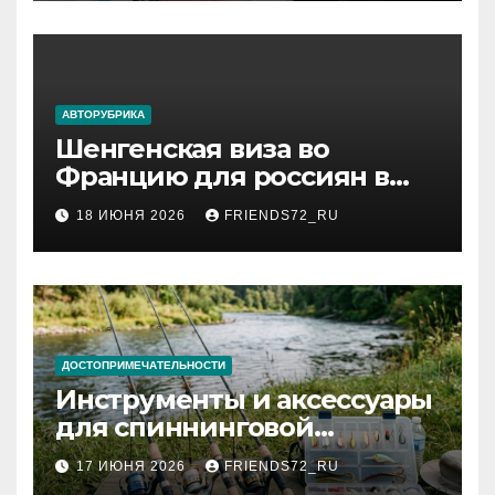
АВТОРУБРИКА
Шенгенская виза во
Францию для россиян в
2026 году: сроки от 3 дней
18 ИЮНЯ 2026
FRIENDS72_RU
и список необходимых
документов
ДОСТОПРИМЕЧАТЕЛЬНОСТИ
Инструменты и аксессуары
для спиннинговой
рыбалки: назначение и
17 ИЮНЯ 2026
FRIENDS72_RU
типы