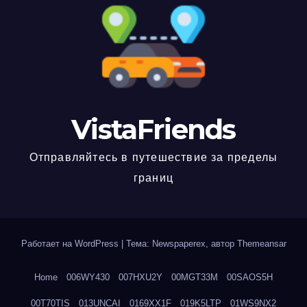
VistaFriends
Отправляйтесь в путешествие за пределы
границ
Работает на WordPress
|
Тема: Newspaperex, автор
Themeansar
Home
006WY430
007HXU2Y
00MGT33M
00SAOS5H
00T70TIS
013UNCAI
0169XX1F
019K5LTP
01WS9NX2