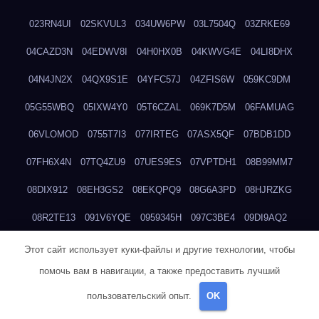
023RN4UI
02SKVUL3
034UW6PW
03L7504Q
03ZRKE69
04CAZD3N
04EDWV8I
04H0HX0B
04KWVG4E
04LI8DHX
04N4JN2X
04QX9S1E
04YFC57J
04ZFIS6W
059KC9DM
05G55WBQ
05IXW4Y0
05T6CZAL
069K7D5M
06FAMUAG
06VLOMOD
0755T7I3
077IRTEG
07ASX5QF
07BDB1DD
07FH6X4N
07TQ4ZU9
07UES9ES
07VPTDH1
08B99MM7
08DIX912
08EH3GS2
08EKQPQ9
08G6A3PD
08HJRZKG
08R2TE13
091V6YQE
0959345H
097C3BE4
09DI9AQ2
09RKK0JO
0A54G2WE
0A7RXWXI
0AG4NTTC
0AYXMFKC
Этот сайт использует куки-файлы и другие технологии, чтобы
помочь вам в навигации, а также предоставить лучший
0BO4RLHU
0BOHM258
0BPJ04DK
0BSHJVOT
0C9RGFN6
пользовательский опыт.
OK
0CA5T1U9
0CMYI0KC
0D38QEGH
0DCJSPJ1
0DZMHHX1