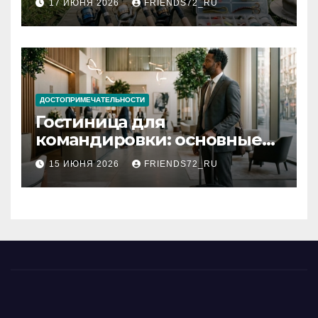
17 ИЮНЯ 2026
FRIENDS72_RU
типы
ДОСТОПРИМЕЧАТЕЛЬНОСТИ
Гостиница для
командировки: основные
критерии выбора
15 ИЮНЯ 2026
FRIENDS72_RU