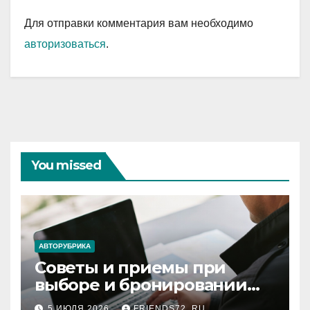
Для отправки комментария вам необходимо
авторизоваться
.
You missed
АВТОРУБРИКА
Советы и приемы при
выборе и бронировании
авиабилетов
5 ИЮЛЯ 2026
FRIENDS72_RU