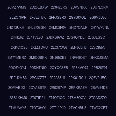
2CVZ7WMG
2D26EBXW
2D942LRG
2DPSN680
2DU7LORM
2EZC76PR
2F53ZH8K
2FFJSSR3
2G789XQE
2G8M6D58
2HDT2UKH
2HLBXGGN
2HMC2F0V
2HO7QAUP
2HYWPJNU
2IIHI162
2J4TVL9Q
2JDKS9WZ
2JG4QYDE
2JSJLGSQ
2KKCIQS5
2KL1TDVU
2LCI7CW6
2LN9C5H3
2LVOI55N
2M7YMERZ
2MIQDBKK
2N165DB2
2NFH8OET
2NXDJSMA
2OC6YQYJ
2ODHTNIQ
2OYOC8EB
2P5KVO7J
2PB26F91
2PFU2MB3
2PGICZT7
2PJA33U1
2PK01RCU
2Q6V9UEG
2QFIABDG
2QYABSTR
2R02B74P
2RPXRAZM
2SAV54DE
2SS1XHM0
2T0TIR21
2T4QFIOC
2T8M8OOV
2TGAD2ZO
2TMUAAY5
2TOT3HO1
2TT1JPJ0
2TVCNBU8
2TWC2CET