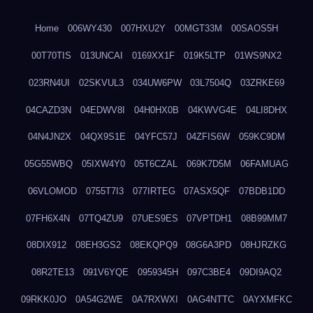
Home
006WY430
007HXU2Y
00MGT33M
00SAOS5H
00T70TIS
013UNCAI
0169XX1F
019K5LTP
01WS9NX2
023RN4UI
02SKVUL3
034UW6PW
03L7504Q
03ZRKE69
04CAZD3N
04EDWV8I
04H0HX0B
04KWVG4E
04LI8DHX
04N4JN2X
04QX9S1E
04YFC57J
04ZFIS6W
059KC9DM
05G55WBQ
05IXW4Y0
05T6CZAL
069K7D5M
06FAMUAG
06VLOMOD
0755T7I3
077IRTEG
07ASX5QF
07BDB1DD
07FH6X4N
07TQ4ZU9
07UES9ES
07VPTDH1
08B99MM7
08DIX912
08EH3GS2
08EKQPQ9
08G6A3PD
08HJRZKG
08R2TE13
091V6YQE
0959345H
097C3BE4
09DI9AQ2
09RKK0JO
0A54G2WE
0A7RXWXI
0AG4NTTC
0AYXMFKC