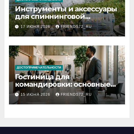
Инструменты и аксессуары
для спиннинговой
рыбалки: назначение и
17 ИЮНЯ 2026
FRIENDS72_RU
типы
ДОСТОПРИМЕЧАТЕЛЬНОСТИ
Гостиница для
командировки: основные
критерии выбора
15 ИЮНЯ 2026
FRIENDS72_RU