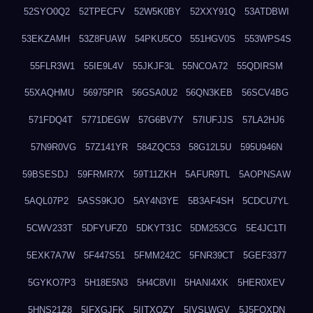
52SYO0Q2
52TPECFV
52W5K0BY
52XXY91Q
53ATDBWI
53EKZAMH
53Z8FUAW
54PKU5CO
551HGV0S
553WPS4S
55FLR3W1
55IE9L4V
55JKJF3L
55NCOA72
55QDIRSM
55XAQHMU
56975PIR
56GSA0U2
56QN3KEB
56SCV4BG
571FDQ4T
5771DEGW
57G6BV7Y
57IUFJJS
57LA2HJ6
57N9R0VG
57Z141YR
584ZQC53
58G12L5U
595U946N
59BSESDJ
59FRMR7X
59T11ZKH
5AFUR9TL
5AOPNSAW
5AQL07P2
5ASS9KJO
5AY4N3YE
5B3AF4SH
5CDCU7YL
5CWV233T
5DFYUFZ0
5DKYT31C
5DM253CG
5E4JC1TI
5EXK7A7W
5F447S51
5FMM242C
5FNR39CT
5GEF3377
5GYKO7P3
5H18E5N3
5H4C8VII
5HANI4XK
5HER0XEV
5HNS21Z8
5IFXGJFK
5IITXOZY
5IVSLWGV
5J5FOXDN