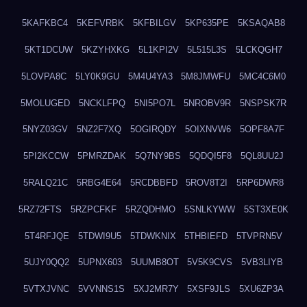
5KAFKBC4
5KEFVRBK
5KFBILGV
5KP635PE
5KSAQAB8
5KT1DCUW
5KZYHXKG
5L1KPI2V
5L515L3S
5LCKQGH7
5LOVPA8C
5LY0K9GU
5M4U4YA3
5M8JMWFU
5MC4C6M0
5MOLUGED
5NCKLFPQ
5NI5PO7L
5NROBV9R
5NSPSK7R
5NYZ03GV
5NZ2F7XQ
5OGIRQDY
5OIXNVW6
5OPF8A7F
5PI2KCCW
5PMRZDAK
5Q7NY9BS
5QDQI5F8
5QL8UU2J
5RALQ21C
5RBG4E64
5RCDBBFD
5ROV8T2I
5RP6DWR8
5RZ72FTS
5RZPCFKF
5RZQDHMO
5SNLKYWW
5ST3XE0K
5T4RFJQE
5TDWI9U5
5TDWKNIX
5THBIEFD
5TVPRN5V
5UJY0QQ2
5UPNX603
5UUMB8OT
5V5K9CVS
5VB3LIYB
5VTXJVNC
5VVNNS1S
5XJ2MR7Y
5XSF9JLS
5XU6ZP3A