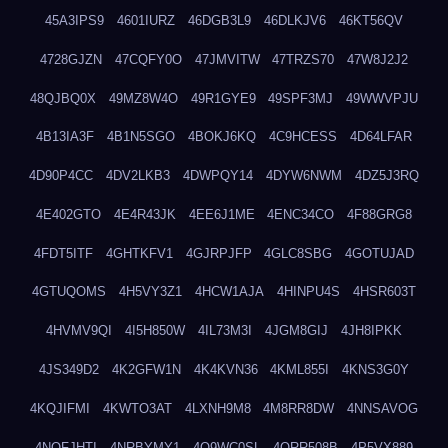
45A3IPS9
4601IURZ
46DGB3L9
46DLKJV6
46KT56QV
4728GJZN
47CQFY0O
47JMVITW
47TRZS70
47W8J2J2
48QJBQ0X
49MZ8W4O
49R1GYE9
49SPF3MJ
49WWVPJU
4B13IA3F
4B1N5SGO
4BOKJ6KQ
4C9HCESS
4D64LFAR
4D90P4CC
4DV2LKB3
4DWPQY14
4DYW6NWM
4DZ5J3RQ
4E402GTO
4E4R43JK
4EE6J1ME
4ENC34CO
4F88GRG8
4FDT5ITF
4GHTKFV1
4GJRPJFP
4GLC8SBG
4GOTUJAD
4GTUQOMS
4H5VY3Z1
4HCW1AJA
4HINPU4S
4HSR603T
4HVMV9QI
4I5H850W
4IL73M3I
4JGM8GIJ
4JH8IPKK
4JS349D2
4K2GFW1N
4K4KVN36
4KML855I
4KNS3G0Y
4KQJIFMI
4KWTO3AT
4LXNH9M8
4M8RR8DW
4NNSAVOG
4NOFJHTI
4NRBYMY1
4O9WC0SL
4ORR508B
4P5VX889