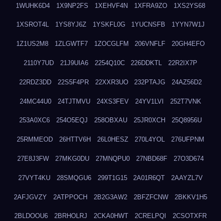
1WUHK6D4
1X9NP2FS
1XEHVF4N
1XFRA9ZO
1XS2YS68
1XSROT4L
1YS8YJ6Z
1YSKFL0G
1YUCNSFB
1YYN7W1J
1Z1US2M8
1ZLGWTF7
1ZOCGLFM
206VNFLF
20GH4EFO
2110Y7UD
21J9UIA6
2254Q10C
226DDKTL
22R2IX7P
22RDZ3DD
22S5F4PR
22XXR3UO
232PTAJG
24AZ56D2
24MC44U0
24TJTMVU
24XS3FEV
24YV1LVI
252T7VNK
253A0XC6
254O5EQJ
258OBXAU
25JR0XCH
25Q8956U
25RMMEOD
26HTTV6H
26L0HESZ
270L4YOL
276UFPNM
27E8J3FW
27MKG0DU
27MNQPU0
27NBD68F
27O3D674
27VYT4KU
28SMQGU6
299T1G15
2A01R6QT
2AAYZL7V
2AFJGVZY
2ATPPOCH
2B2G3AW2
2BFZFCNW
2BKKV1H5
2BLDOOU6
2BRHOLRJ
2CKA0HWT
2CRELPQI
2CSOTXFR