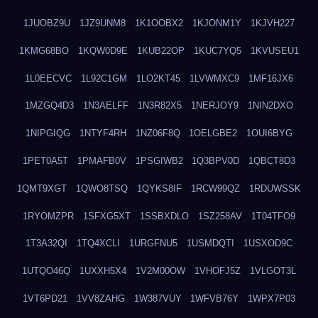
1JUOBZ9U
1JZ9UNM8
1K1OOBX2
1KJONM1Y
1KJVH227
1KMG68BO
1KQW0D9E
1KUB22OP
1KUC7YQ5
1KVUSEU1
1L0EECVC
1L92C1GM
1LO2KT45
1LVWMXC9
1MF16JX6
1MZGQ4D3
1N3AELFF
1N3R82X5
1NERJOY9
1NIN2DXO
1NIPGIQG
1NTYF4RH
1NZ06F8Q
1OELGBE2
1OUI6BYG
1PET0A5T
1PMAFB0V
1PSGIWB2
1Q3BPV0D
1QBCT8D3
1QMT9XGT
1QWO8TSQ
1QYKS8IF
1RCW99QZ
1RDUWSSK
1RYOMZPR
1SFXG5XT
1SSBXDLO
1SZ258AV
1T04TFO9
1T3A32QI
1TQ4XCLI
1URGFNU5
1USMDQTI
1USXOD9C
1UTQO46Q
1UXXH5X4
1V2M00OW
1VHOFJ5Z
1VLGOT3L
1VT6PD21
1VV8ZAHG
1W387VUY
1WFVB76Y
1WPX7P03