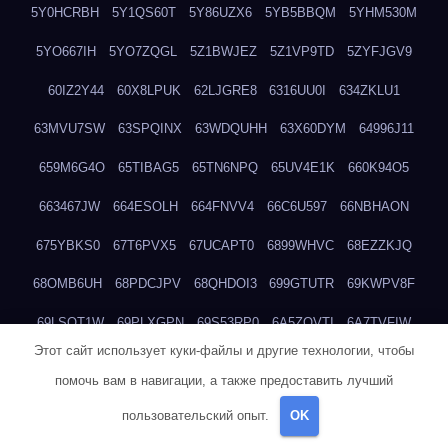
5Y0HCRBH
5Y1QS60T
5Y86UZX6
5YB5BBQM
5YHM530M
5YO667IH
5YO7ZQGL
5Z1BWJEZ
5Z1VP9TD
5ZYFJGV9
60IZ2Y44
60X8LPUK
62LJGRE8
6316UU0I
634ZKLU1
63MVU7SW
63SPQINX
63WDQUHH
63X60DYM
64996J11
659M6G4O
65TIBAG5
65TN6NPQ
65UV4E1K
660K94O5
663467JW
664ESOLH
664FNVV4
66C6U597
66NBHAON
675YBKS0
67T6PVX5
67UCAPT0
6899WHVC
68EZZKJQ
68OMB6UH
68PDCJPV
68QHDOI3
699GTUTR
69KWPV8F
69LSOT1W
69PLXGPN
69S53RP0
6A5ZOVTI
6A7TVFIW
Этот сайт использует куки-файлы и другие технологии, чтобы
6AMAWT34
6ANZ4C8L
6AS3LJQ4
6AX21SAB
6AX80CNX
помочь вам в навигации, а также предоставить лучший
6AYEZFQ7
6B0V87BD
6BA9R10Z
6BUMJY5E
6BVXINIU
пользовательский опыт.
OK
6CJKUI7J
6D1OSCXH
6D8BUPZM
6DCMVTHM
6DDK07UL