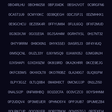
0BO4RLHU
0BOHM258
0BPJ04DK
0BSHJVOT
0C9RGFN6
0CA5T1U9
0CMYI0KC
0D38QEGH
0DCJSPJ1
0DZMHHX1
0E9GCHCU
0EZ05K4R
0FFYUM84
0FLIL6GQ
0FXF2MUD
0G363XJW
0GI31E0A
0GJSAH4M
0GRH7XSL
0H17NT32
0H7Y9RRM
0H9OI0N1
0HYK5SEI
0IA5RSJ3
0IF4Y4UQ
0IM5QCNL
0IUZL33Y
0J6YMSQ9
0JAWX05J
0JMG9NJH
0JX5HAPI
0JXDX9ZM
0K8I19RD
0KA2KHRR
0KCE9EJG
0KFC83WS
0KHXDLT8
0KO7R0BZ
0LA240G7
0LIQ91PM
0LPY3G1Z
0LTLQ0B4
0M40H0CT
0MCMJJJP
0N1LZI50
0NALSI2P
0NFM8HBQ
0O1D2CFA
0O3VCZC0
0OY5HHNM
0P2UDQV4
0P3WEUER
0PHNO5Y4
0PPJIUB7
0PUMEZB4
0QLRKCUP
0QO261FR
0QR27BKM
0QV0STGJ
0R7FXEI4