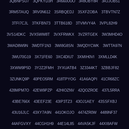
3QBNPSU7
3QPKYD3H
3R660UUO
3R8OBY8R
3RJJOB51
3RM5TAUQ
3RV0N612
3SRBQEDJ
3SXFZOBA
3TBVTN7Z
3TFI7CJL
3TKFBN73
3TTB618D
3TVMVY4A
3VPL82H9
3VS14DKC
3VX5WW8T
3VXFRWKX
3VZRTGEK
3W3MHD4O
3WAD8W9N
3WDTF1N3
3WI8G8SN
3WQDYCWK
3WTTA97N
3WU70G19
3X71FE60
3XC4DIU7
3XMIH0VI
3XMLLD4K
3XWW9P5D
3Y2Z2FMH
3YXUATB4
3Z3344KT
3ZBBJF82
3ZUNKQ9P
40PEO5RM
418TPYOG
41A6AQPI
41CR68ZC
428MPM7O
42EW9PZP
42HIOZNV
42QOZROE
437L5RRA
43BE766X
43EEF23E
43IP3TZ3
43OJ1AEY
43SSFXBJ
43U16JLC
43XY7A9N
441OKOJO
4474ZR0W
4489NF37
44AFGVXY
44CGH1H9
44E14L85
44VA5KJF
44XI8AFW