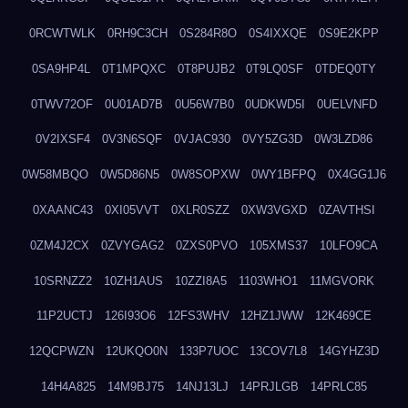
0RCWTWLK
0RH9C3CH
0S284R8O
0S4IXXQE
0S9E2KPP
0SA9HP4L
0T1MPQXC
0T8PUJB2
0T9LQ0SF
0TDEQ0TY
0TWV72OF
0U01AD7B
0U56W7B0
0UDKWD5I
0UELVNFD
0V2IXSF4
0V3N6SQF
0VJAC930
0VY5ZG3D
0W3LZD86
0W58MBQO
0W5D86N5
0W8SOPXW
0WY1BFPQ
0X4GG1J6
0XAANC43
0XI05VVT
0XLR0SZZ
0XW3VGXD
0ZAVTHSI
0ZM4J2CX
0ZVYGAG2
0ZXS0PVO
105XMS37
10LFO9CA
10SRNZZ2
10ZH1AUS
10ZZI8A5
1103WHO1
11MGVORK
11P2UCTJ
126I93O6
12FS3WHV
12HZ1JWW
12K469CE
12QCPWZN
12UKQO0N
133P7UOC
13COV7L8
14GYHZ3D
14H4A825
14M9BJ75
14NJ13LJ
14PRJLGB
14PRLC85