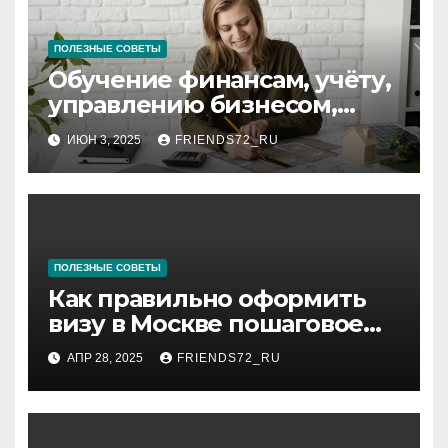
ПОЛЕЗНЫЕ СОВЕТЫ
Обучение финансам, учёту,
управлению бизнесом,
аудиту и
ИЮН 3, 2025
FRIENDS72_RU
программированию:
ключевые аспекты
ПОЛЕЗНЫЕ СОВЕТЫ
Как правильно оформить
визу в Москве пошаговое
руководство
АПР 28, 2025
FRIENDS72_RU