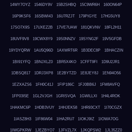
14WY7OYZ
1546DY9V
15B2SHBQ
15C9WR6H
160ON64P
16P9KSF6
16SBWI43
16U7RZJT
179PIGYE
17HG5UY8
17SO7X9S
17UXEZ2B
17VE7UAW
181QKVNV
18FL2H11
18UVF9V8
19CWX8Y9
19S0NNZV
19SYNG2F
19V5GFDB
19YDYQRW
1AU5Q96D
1AXWRT6R
1B3DEC8P
1BHACZIN
1BI91YFQ
1BNJXLZ0
1BR5X4KO
1CFFT9FI
1D9U2JR1
1DBSQ817
1DRJ3XP8
1E2BYTZD
1E8JEY8J
1EN94O56
1EZXAZS6
1FH0C41J
1FIP186C
1FJ0BB6J
1FM8AVFQ
1FP03I5E
1GL2VJGH
1GRISVQA
1GWILLXI
1H4L4ROK
1HAKMC6P
1HDB3VUY
1HHJEK58
1HR93CXT
1I70CGZX
1IASZ8H3
1IF86W04
1IHA2RU7
1IOKJ9IZ
1IOWA7OG
1IWGPKRW
1JEZBYO7
1JFVZL7X
1JKQPSW2
1JL35ZZ0