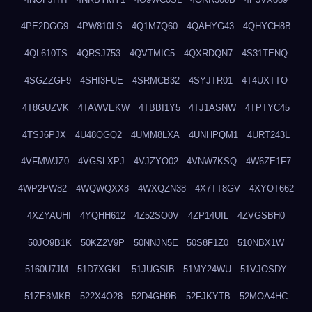
4PE2DGG9
4PW810LS
4Q1M7Q60
4QAHYG43
4QHYCH8B
4QL610TS
4QRSJ753
4QVTMIC5
4QXRDQN7
4S31TENQ
4SGZZGF9
4SHI3FUE
4SRMCB32
4SYJTR01
4T4UXTTO
4T8GUZVK
4TAWVEKW
4TBBI1Y5
4TJ1ASNW
4TPTYC45
4TSJ6PJX
4U48QGQ2
4UMM8LXA
4UNHPQM1
4URT243L
4VFMWJZ0
4VGSLXPJ
4VJZYO02
4VNW7KSQ
4W6ZE1F7
4WP2PW82
4WQWQXX8
4WXQZN38
4X7TT8GV
4XYOT662
4XZYAUHI
4YQHH612
4Z52SO0V
4ZP14UIL
4ZVGSBH0
50JO9B1K
50KZ2V9P
50NNJN5E
50S8F1Z0
510NBX1W
5160U7JM
51D7XGKL
51JUGSIB
51MY24WU
51VJOSDY
51ZE8MKB
522X4O28
52D4GH9B
52FJKYTB
52MOA4HC