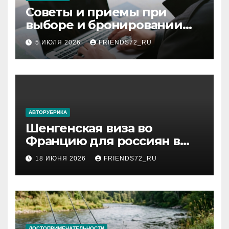
Советы и приемы при
выборе и бронировании
авиабилетов
5 ИЮЛЯ 2026
FRIENDS72_RU
АВТОРУБРИКА
Шенгенская виза во
Францию для россиян в
2026 году: сроки от 3 дней
18 ИЮНЯ 2026
FRIENDS72_RU
и список необходимых
документов
ДОСТОПРИМЕЧАТЕЛЬНОСТИ