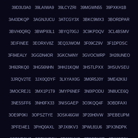
39D3U3A0
39LAIWA9
39LCYZRI
39MGWN55
39PXKH1B
3A43DKQP
3AGNJUCU
3ATCGY3X
3BKC9MX3
3BORDPAR
3BVH0QRQ
3BWP93L1
3BYQ70GJ
3C9KPDQV
3CL4BSMV
3EIFINEE
3EORXV8Z
3EQ3JWOM
3F09CZ9V
3F1DPDSC
3F84EALY
3GGDN4OR
3GKCN4NY
3GVOCWRP
3H28UNEO
3H92RKQ0
3HG56NHN
3HHJ1KQM
3HSTLPXX
3HSUVSEU
3JRQV2TE
3JX0QDYF
3LXYAX0G
3M0R5J0Y
3ME42K9J
3MOCREJ1
3MX1P1T9
3MYP6NEF
3N0IPODU
3N8UCE6Q
3NE5SFF6
3NH0FX33
3NISGAEP
3O3KQQ4F
3OBDFAXI
3OE9P0KI
3OPSZTYE
3OSK46GW
3P20H0VW
3PEBEUPM
3PFEI4E1
3PHQ0AXL
3PJX8KV3
3PWL81U6
3PX3NDPK