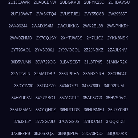
2U1JCAWR
2UABCBNW
2UBGKVBI
2UFYK23Q
2UHBAVSU
2UT1DWVT
2VA5KTQ4
2VUSTJE1
2VY55Q8B
2W29565T
2W496244
2WADJS4M
2WGUIKKG
2WK2EL88
2WNPNKRH
2WV0ZHMD
2X7CQ1SY
2XYTJWGS
2Y7I1IC2
2YKK8NSK
2YT95AO1
2YV3O361
2YXVOCOL
2Z2JNBKZ
2ZAJL9NV
30D5VUM9
30W729OG
31BVSCBT
31L8FP95
31M0MR2X
32AT2VLN
32MATDBP
336RPFHA
33ANXYRH
33CR504T
33DY1V30
33T04ZZ0
3404O7P1
3478760D
34F92RUM
34HYUF3N
34Y7PBO1
357AGF1F
35AF37G3
35HVS0VG
35MJZMAN
35O1QNFZ
36HUTLDS
36NU8MEJ
36U7Y0NR
376J215Y
377SG7JD
37CVGS0S
37IHO75D
37JQKID8
37X9FZP9
38J0SXQX
38NQ9PDV
38O70PCO
38QUD9KX