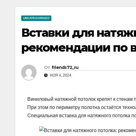
р
a
i
A
а
m
k
p
UNCATEGORISED
в
i
p
Вставки для натяж
и
т
рекомендации по 
ь
От
friends72_ru
НОЯ 4, 2024
Виниловый натяжной потолок крепят к стенам 
При этом по периметру полотна остаётся техно
Специальная вставка для натяжного потолка по