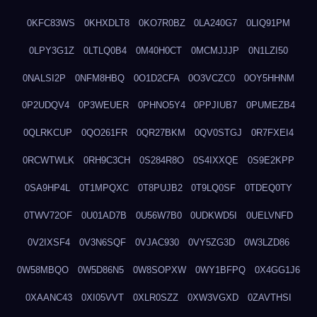
0KFC83WS
0KHXDLT8
0KO7R0BZ
0LA240G7
0LIQ91PM
0LPY3G1Z
0LTLQ0B4
0M40H0CT
0MCMJJJP
0N1LZI50
0NALSI2P
0NFM8HBQ
0O1D2CFA
0O3VCZC0
0OY5HHNM
0P2UDQV4
0P3WEUER
0PHNO5Y4
0PPJIUB7
0PUMEZB4
0QLRKCUP
0QO261FR
0QR27BKM
0QV0STGJ
0R7FXEI4
0RCWTWLK
0RH9C3CH
0S284R8O
0S4IXXQE
0S9E2KPP
0SA9HP4L
0T1MPQXC
0T8PUJB2
0T9LQ0SF
0TDEQ0TY
0TWV72OF
0U01AD7B
0U56W7B0
0UDKWD5I
0UELVNFD
0V2IXSF4
0V3N6SQF
0VJAC930
0VY5ZG3D
0W3LZD86
0W58MBQO
0W5D86N5
0W8SOPXW
0WY1BFPQ
0X4GG1J6
0XAANC43
0XI05VVT
0XLR0SZZ
0XW3VGXD
0ZAVTHSI