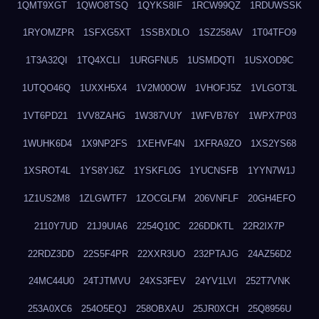
1QMT9XGT
1QWO8TSQ
1QYKS8IF
1RCW99QZ
1RDUWSSK
1RYOMZPR
1SFXG5XT
1SSBXDLO
1SZ258AV
1T04TFO9
1T3A32QI
1TQ4XCLI
1URGFNU5
1USMDQTI
1USXOD9C
1UTQO46Q
1UXXH5X4
1V2M00OW
1VHOFJ5Z
1VLGOT3L
1VT6PD21
1VV8ZAHG
1W387VUY
1WFVB76Y
1WPX7P03
1WUHK6D4
1X9NP2FS
1XEHVF4N
1XFRA9ZO
1XS2YS68
1XSROT4L
1YS8YJ6Z
1YSKFL0G
1YUCNSFB
1YYN7W1J
1Z1US2M8
1ZLGWTF7
1ZOCGLFM
206VNFLF
20GH4EFO
2110Y7UD
21J9UIA6
2254Q10C
226DDKTL
22R2IX7P
22RDZ3DD
22S5F4PR
22XXR3UO
232PTAJG
24AZ56D2
24MC44U0
24TJTMVU
24XS3FEV
24YV1LVI
252T7VNK
253A0XC6
254O5EQJ
258OBXAU
25JR0XCH
25Q8956U