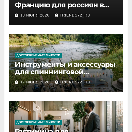
Францию для россиян в
2026 году: сроки от 3 дней
18 ИЮНЯ 2026
FRIENDS72_RU
и список необходимых
документов
ДОСТОПРИМЕЧАТЕЛЬНОСТИ
Инструменты и аксессуары
для спиннинговой
рыбалки: назначение и
17 ИЮНЯ 2026
FRIENDS72_RU
типы
ДОСТОПРИМЕЧАТЕЛЬНОСТИ
Гостиница для