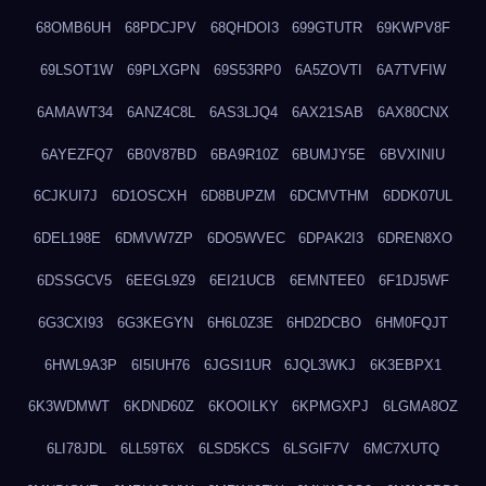
68OMB6UH
68PDCJPV
68QHDOI3
699GTUTR
69KWPV8F
69LSOT1W
69PLXGPN
69S53RP0
6A5ZOVTI
6A7TVFIW
6AMAWT34
6ANZ4C8L
6AS3LJQ4
6AX21SAB
6AX80CNX
6AYEZFQ7
6B0V87BD
6BA9R10Z
6BUMJY5E
6BVXINIU
6CJKUI7J
6D1OSCXH
6D8BUPZM
6DCMVTHM
6DDK07UL
6DEL198E
6DMVW7ZP
6DO5WVEC
6DPAK2I3
6DREN8XO
6DSSGCV5
6EEGL9Z9
6EI21UCB
6EMNTEE0
6F1DJ5WF
6G3CXI93
6G3KEGYN
6H6L0Z3E
6HD2DCBO
6HM0FQJT
6HWL9A3P
6I5IUH76
6JGSI1UR
6JQL3WKJ
6K3EBPX1
6K3WDMWT
6KDND60Z
6KOOILKY
6KPMGXPJ
6LGMA8OZ
6LI78JDL
6LL59T6X
6LSD5KCS
6LSGIF7V
6MC7XUTQ