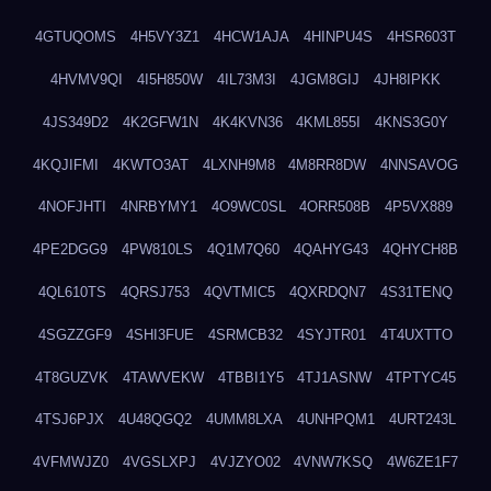
4GTUQOMS
4H5VY3Z1
4HCW1AJA
4HINPU4S
4HSR603T
4HVMV9QI
4I5H850W
4IL73M3I
4JGM8GIJ
4JH8IPKK
4JS349D2
4K2GFW1N
4K4KVN36
4KML855I
4KNS3G0Y
4KQJIFMI
4KWTO3AT
4LXNH9M8
4M8RR8DW
4NNSAVOG
4NOFJHTI
4NRBYMY1
4O9WC0SL
4ORR508B
4P5VX889
4PE2DGG9
4PW810LS
4Q1M7Q60
4QAHYG43
4QHYCH8B
4QL610TS
4QRSJ753
4QVTMIC5
4QXRDQN7
4S31TENQ
4SGZZGF9
4SHI3FUE
4SRMCB32
4SYJTR01
4T4UXTTO
4T8GUZVK
4TAWVEKW
4TBBI1Y5
4TJ1ASNW
4TPTYC45
4TSJ6PJX
4U48QGQ2
4UMM8LXA
4UNHPQM1
4URT243L
4VFMWJZ0
4VGSLXPJ
4VJZYO02
4VNW7KSQ
4W6ZE1F7