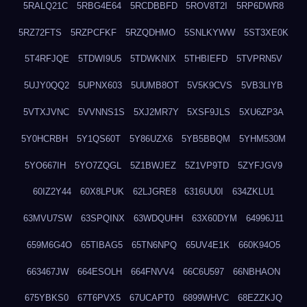
5RALQ21C
5RBG4E64
5RCDBBFD
5ROV8T2I
5RP6DWR8
5RZ72FTS
5RZPCFKF
5RZQDHMO
5SNLKYWW
5ST3XE0K
5T4RFJQE
5TDWI9U5
5TDWKNIX
5THBIEFD
5TVPRN5V
5UJY0QQ2
5UPNX603
5UUMB8OT
5V5K9CVS
5VB3LIYB
5VTXJVNC
5VVNNS1S
5XJ2MR7Y
5XSF9JLS
5XU6ZP3A
5Y0HCRBH
5Y1QS60T
5Y86UZX6
5YB5BBQM
5YHM530M
5YO667IH
5YO7ZQGL
5Z1BWJEZ
5Z1VP9TD
5ZYFJGV9
60IZ2Y44
60X8LPUK
62LJGRE8
6316UU0I
634ZKLU1
63MVU7SW
63SPQINX
63WDQUHH
63X60DYM
64996J11
659M6G4O
65TIBAG5
65TN6NPQ
65UV4E1K
660K94O5
663467JW
664ESOLH
664FNVV4
66C6U597
66NBHAON
675YBKS0
67T6PVX5
67UCAPT0
6899WHVC
68EZZKJQ