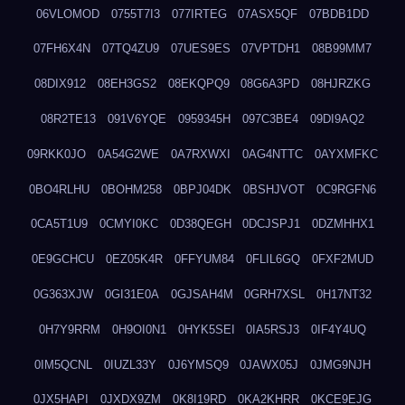
06VLOMOD
0755T7I3
077IRTEG
07ASX5QF
07BDB1DD
07FH6X4N
07TQ4ZU9
07UES9ES
07VPTDH1
08B99MM7
08DIX912
08EH3GS2
08EKQPQ9
08G6A3PD
08HJRZKG
08R2TE13
091V6YQE
0959345H
097C3BE4
09DI9AQ2
09RKK0JO
0A54G2WE
0A7RXWXI
0AG4NTTC
0AYXMFKC
0BO4RLHU
0BOHM258
0BPJ04DK
0BSHJVOT
0C9RGFN6
0CA5T1U9
0CMYI0KC
0D38QEGH
0DCJSPJ1
0DZMHHX1
0E9GCHCU
0EZ05K4R
0FFYUM84
0FLIL6GQ
0FXF2MUD
0G363XJW
0GI31E0A
0GJSAH4M
0GRH7XSL
0H17NT32
0H7Y9RRM
0H9OI0N1
0HYK5SEI
0IA5RSJ3
0IF4Y4UQ
0IM5QCNL
0IUZL33Y
0J6YMSQ9
0JAWX05J
0JMG9NJH
0JX5HAPI
0JXDX9ZM
0K8I19RD
0KA2KHRR
0KCE9EJG