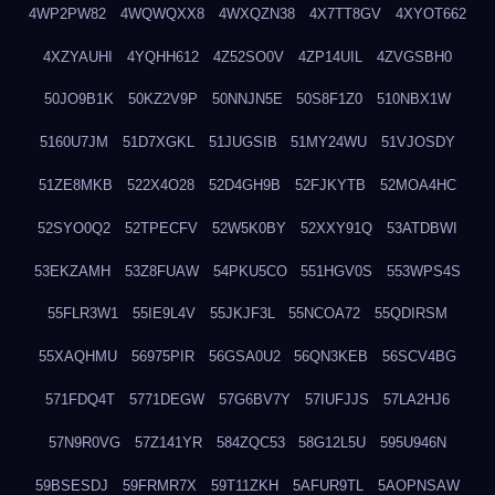
4WP2PW82
4WQWQXX8
4WXQZN38
4X7TT8GV
4XYOT662
4XZYAUHI
4YQHH612
4Z52SO0V
4ZP14UIL
4ZVGSBH0
50JO9B1K
50KZ2V9P
50NNJN5E
50S8F1Z0
510NBX1W
5160U7JM
51D7XGKL
51JUGSIB
51MY24WU
51VJOSDY
51ZE8MKB
522X4O28
52D4GH9B
52FJKYTB
52MOA4HC
52SYO0Q2
52TPECFV
52W5K0BY
52XXY91Q
53ATDBWI
53EKZAMH
53Z8FUAW
54PKU5CO
551HGV0S
553WPS4S
55FLR3W1
55IE9L4V
55JKJF3L
55NCOA72
55QDIRSM
55XAQHMU
56975PIR
56GSA0U2
56QN3KEB
56SCV4BG
571FDQ4T
5771DEGW
57G6BV7Y
57IUFJJS
57LA2HJ6
57N9R0VG
57Z141YR
584ZQC53
58G12L5U
595U946N
59BSESDJ
59FRMR7X
59T11ZKH
5AFUR9TL
5AOPNSAW