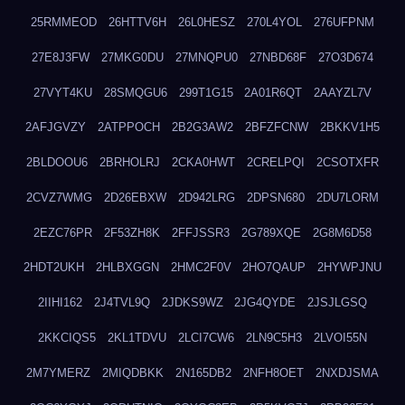
25RMMEOD
26HTTV6H
26L0HESZ
270L4YOL
276UFPNM
27E8J3FW
27MKG0DU
27MNQPU0
27NBD68F
27O3D674
27VYT4KU
28SMQGU6
299T1G15
2A01R6QT
2AAYZL7V
2AFJGVZY
2ATPPOCH
2B2G3AW2
2BFZFCNW
2BKKV1H5
2BLDOOU6
2BRHOLRJ
2CKA0HWT
2CRELPQI
2CSOTXFR
2CVZ7WMG
2D26EBXW
2D942LRG
2DPSN680
2DU7LORM
2EZC76PR
2F53ZH8K
2FFJSSR3
2G789XQE
2G8M6D58
2HDT2UKH
2HLBXGGN
2HMC2F0V
2HO7QAUP
2HYWPJNU
2IIHI162
2J4TVL9Q
2JDKS9WZ
2JG4QYDE
2JSJLGSQ
2KKCIQS5
2KL1TDVU
2LCI7CW6
2LN9C5H3
2LVOI55N
2M7YMERZ
2MIQDBKK
2N165DB2
2NFH8OET
2NXDJSMA