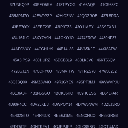
3ZUNKQ9P
40PEO5RM
418TPYOG
41A6AQPI
41CR68ZC
428MPM7O
42EW9PZP
42HIOZNV
42QOZROE
437L5RRA
43BE766X
43EEF23E
43IP3TZ3
43OJ1AEY
43SSFXBJ
43U16JLC
43XY7A9N
441OKOJO
4474ZR0W
4489NF37
44AFGVXY
44CGH1H9
44E14L85
44VA5KJF
44XI8AFW
45A3IPS9
4601IURZ
46DGB3L9
46DLKJV6
46KT56QV
4728GJZN
47CQFY0O
47JMVITW
47TRZS70
47W8J2J2
48QJBQ0X
49MZ8W4O
49R1GYE9
49SPF3MJ
49WWVPJU
4B13IA3F
4B1N5SGO
4BOKJ6KQ
4C9HCESS
4D64LFAR
4D90P4CC
4DV2LKB3
4DWPQY14
4DYW6NWM
4DZ5J3RQ
4E402GTO
4E4R43JK
4EE6J1ME
4ENC34CO
4F88GRG8
4FDT5ITF
4GHTKFV1
4GJRPJFP
4GLC8SBG
4GOTUJAD