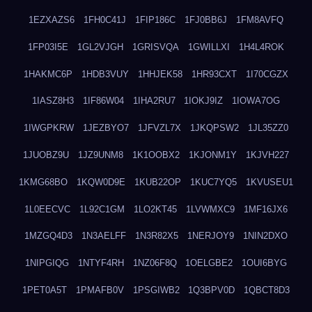
1EZXAZS6
1FH0C41J
1FIP186C
1FJ0BB6J
1FM8AVFQ
1FP03I5E
1GL2VJGH
1GRISVQA
1GWILLXI
1H4L4ROK
1HAKMC6P
1HDB3VUY
1HHJEK58
1HR93CXT
1I70CGZX
1IASZ8H3
1IF86W04
1IHA2RU7
1IOKJ9IZ
1IOWA7OG
1IWGPKRW
1JEZBYO7
1JFVZL7X
1JKQPSW2
1JL35ZZ0
1JUOBZ9U
1JZ9UNM8
1K1OOBX2
1KJONM1Y
1KJVH227
1KMG68BO
1KQW0D9E
1KUB22OP
1KUC7YQ5
1KVUSEU1
1L0EECVC
1L92C1GM
1LO2KT45
1LVWMXC9
1MF16JX6
1MZGQ4D3
1N3AELFF
1N3R82X5
1NERJOY9
1NIN2DXO
1NIPGIQG
1NTYF4RH
1NZ06F8Q
1OELGBE2
1OUI6BYG
1PET0A5T
1PMAFB0V
1PSGIWB2
1Q3BPV0D
1QBCT8D3