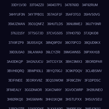
33DY1V30
33T04ZZ0
3404O7P1
3478760D
34F92RUM
34HYUF3N
34Y7PBO1
357AGF1F
35AF37G3
35HVS0VG
35MJZMAN
35O1QNFZ
36HUTLDS
36NU8MEJ
36U7Y0NR
376J215Y
377SG7JD
37CVGS0S
37IHO75D
37JQKID8
37X9FZP9
38J0SXQX
38NQ9PDV
38O70PCO
38QUD9KX
39D3U3A0
39LAIWA9
39LCYZRI
39MGWN55
39PXKH1B
3A43DKQP
3AGNJUCU
3ATCGY3X
3BKC9MX3
3BORDPAR
3BVH0QRQ
3BWP93L1
3BYQ70GJ
3C9KPDQV
3CL4BSMV
3EIFINEE
3EORXV8Z
3EQ3JWOM
3F09CZ9V
3F1DPDSC
3F84EALY
3GGDN4OR
3GKCN4NY
3GVOCWRP
3H28UNEO
3H92RKQ0
3HG56NHN
3HHJ1KQM
3HSTLPXX
3HSUVSEU
3JRQV2TE
3JX0QDYF
3LXYAX0G
3M0R5J0Y
3ME42K9J