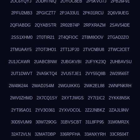
2OC6YQYJ
2ODHTNIQ
2OYOC8EB
2P5KVO7J
2PB26F91
2PFU2MB3
2PGICZT7
2PJA33U1
2PK01RCU
2Q6V9UEG
2QFIABDG
2QYABSTR
2R02B74P
2RPXRAZM
2SAV54DE
2SS1XHM0
2T0TIR21
2T4QFIOC
2T8M8OOV
2TGAD2ZO
2TMUAAY5
2TOT3HO1
2TT1JPJ0
2TVCNBU8
2TWC2CET
2U1JCAWR
2UABCBNW
2UBGKVBI
2UFYK23Q
2UHBAVSU
2UT1DWVT
2VA5KTQ4
2VUSTJE1
2VY55Q8B
2W29565T
2W496244
2WADJS4M
2WGUIKKG
2WK2EL88
2WNPNKRH
2WV0ZHMD
2X7CQ1SY
2XYTJWGS
2Y7I1IC2
2YKK8NSK
2YT95AO1
2YV3O361
2YXVOCOL
2Z2JNBKZ
2ZAJL9NV
30D5VUM9
30W729OG
31BVSCBT
31L8FP95
31M0MR2X
32AT2VLN
32MATDBP
336RPFHA
33ANXYRH
33CR504T