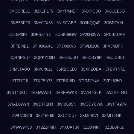
3MOCREJ1
3MX1P1T9
3MYP6NEF
3N0IPODU
3N8UCE6Q
3NE5SFF6
3NH0FX33
3NISGAEP
3O3KQQ4F
3OBDFAXI
3OE9P0KI
3OPSZTYE
3OSK46GW
3P20H0VW
3PEBEUPM
3PFEI4E1
3PHQ0AXL
3PJX8KV3
3PWL81U6
3PX3NDPK
3QBNPSU7
3QPKYD3H
3R660UUO
3R8OBY8R
3RJJOB51
3RM5TAUQ
3RV0N612
3SRBQEDJ
3SXFZOBA
3TBVTN7Z
3TFI7CJL
3TKFBN73
3TTB618D
3TVMVY4A
3VPL82H9
3VS14DKC
3VX5WW8T
3VXFRWKX
3VZRTGEK
3W3MHD4O
3WAD8W9N
3WDTF1N3
3WI8G8SN
3WQDYCWK
3WTTA97N
3WU70G19
3X71FE60
3XC4DIU7
3XMIH0VI
3XMLLD4K
3XWW9P5D
3Y2Z2FMH
3YXUATB4
3Z3344KT
3ZBBJF82