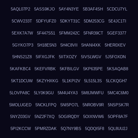
5AQL07P2
5ASS9KJO
5AY4N3YE
5B3AF4SH
5CDCU7YL
5CWV233T
5DFYUFZ0
5DKYT31C
5DM253CG
5E4JC1TI
5EXK7A7W
5F447S51
5FMM242C
5FNR39CT
5GEF3377
5GYKO7P3
5H18E5N3
5H4C8VII
5HANI4XK
5HER0XEV
5HNS21Z8
5IFXGJFK
5IITXOZY
5IVSLWGV
5J5FOXDN
5KAFKBC4
5KEFVRBK
5KFBILGV
5KP635PE
5KSAQAB8
5KT1DCUW
5KZYHXKG
5L1KPI2V
5L515L3S
5LCKQGH7
5LOVPA8C
5LY0K9GU
5M4U4YA3
5M8JMWFU
5MC4C6M0
5MOLUGED
5NCKLFPQ
5NI5PO7L
5NROBV9R
5NSPSK7R
5NYZ03GV
5NZ2F7XQ
5OGIRQDY
5OIXNVW6
5OPF8A7F
5PI2KCCW
5PMRZDAK
5Q7NY9BS
5QDQI5F8
5QL8UU2J