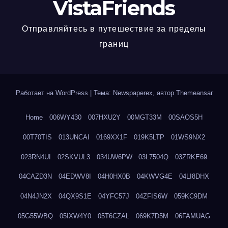
VistaFriends
Отправляйтесь в путешествие за пределы
границ
Работает на WordPress
|
Тема: Newspaperex, автор
Themeansar
Home
006WY430
007HXU2Y
00MGT33M
00SAOS5H
00T70TIS
013UNCAI
0169XX1F
019K5LTP
01WS9NX2
023RN4UI
02SKVUL3
034UW6PW
03L7504Q
03ZRKE69
04CAZD3N
04EDWV8I
04H0HX0B
04KWVG4E
04LI8DHX
04N4JN2X
04QX9S1E
04YFC57J
04ZFIS6W
059KC9DM
05G55WBQ
05IXW4Y0
05T6CZAL
069K7D5M
06FAMUAG