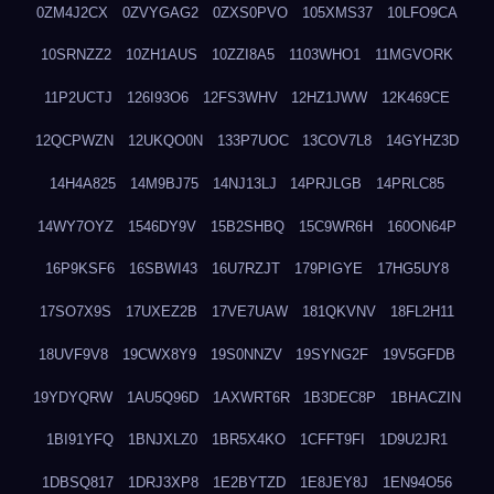
0ZM4J2CX
0ZVYGAG2
0ZXS0PVO
105XMS37
10LFO9CA
10SRNZZ2
10ZH1AUS
10ZZI8A5
1103WHO1
11MGVORK
11P2UCTJ
126I93O6
12FS3WHV
12HZ1JWW
12K469CE
12QCPWZN
12UKQO0N
133P7UOC
13COV7L8
14GYHZ3D
14H4A825
14M9BJ75
14NJ13LJ
14PRJLGB
14PRLC85
14WY7OYZ
1546DY9V
15B2SHBQ
15C9WR6H
160ON64P
16P9KSF6
16SBWI43
16U7RZJT
179PIGYE
17HG5UY8
17SO7X9S
17UXEZ2B
17VE7UAW
181QKVNV
18FL2H11
18UVF9V8
19CWX8Y9
19S0NNZV
19SYNG2F
19V5GFDB
19YDYQRW
1AU5Q96D
1AXWRT6R
1B3DEC8P
1BHACZIN
1BI91YFQ
1BNJXLZ0
1BR5X4KO
1CFFT9FI
1D9U2JR1
1DBSQ817
1DRJ3XP8
1E2BYTZD
1E8JEY8J
1EN94O56