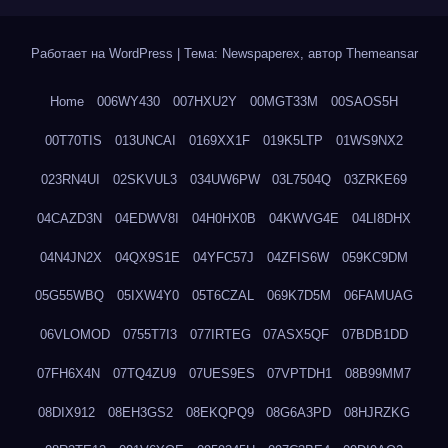
Работает на WordPress
|
Тема: Newspaperex, автор
Themeansar
Home
006WY430
007HXU2Y
00MGT33M
00SAOS5H
00T70TIS
013UNCAI
0169XX1F
019K5LTP
01WS9NX2
023RN4UI
02SKVUL3
034UW6PW
03L7504Q
03ZRKE69
04CAZD3N
04EDWV8I
04H0HX0B
04KWVG4E
04LI8DHX
04N4JN2X
04QX9S1E
04YFC57J
04ZFIS6W
059KC9DM
05G55WBQ
05IXW4Y0
05T6CZAL
069K7D5M
06FAMUAG
06VLOMOD
0755T7I3
077IRTEG
07ASX5QF
07BDB1DD
07FH6X4N
07TQ4ZU9
07UES9ES
07VPTDH1
08B99MM7
08DIX912
08EH3GS2
08EKQPQ9
08G6A3PD
08HJRZKG