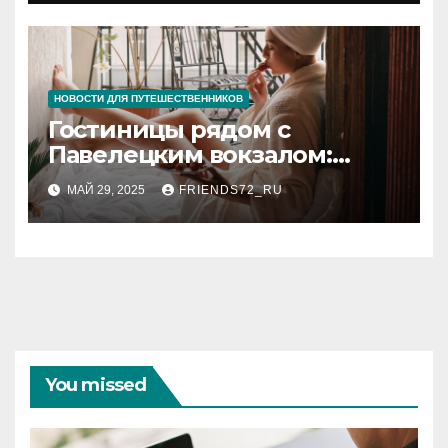
НОВОСТИ ДЛЯ ПУТЕШЕСТВЕННИКОВ
Гостиницы рядом с
Павелецким вокзалом:
комфорт и удобство в
МАЙ 29, 2025
FRIENDS72_RU
Москве
You missed