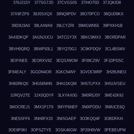
376J215Y
377SG7JD
37CVGS0S
37IHO75D
37JQKID8
37X9FZP9
38J0SXQX
38NQ9PDV
38O70PCO
38QUD9KX
39D3U3A0
39LAIWA9
39LCYZRI
39MGWN55
39PXKH1B
3A43DKQP
3AGNJUCU
3ATCGY3X
3BKC9MX3
3BORDPAR
3BVH0QRQ
3BWP93L1
3BYQ70GJ
3C9KPDQV
3CL4BSMV
3EIFINEE
3EORXV8Z
3EQ3JWOM
3F09CZ9V
3F1DPDSC
3F84EALY
3GGDN4OR
3GKCN4NY
3GVOCWRP
3H28UNEO
3H92RKQ0
3HG56NHN
3HHJ1KQM
3HSTLPXX
3HSUVSEU
3JRQV2TE
3JX0QDYF
3LXYAX0G
3M0R5J0Y
3ME42K9J
3MOCREJ1
3MX1P1T9
3MYP6NEF
3N0IPODU
3N8UCE6Q
3NE5SFF6
3NH0FX33
3NISGAEP
3O3KQQ4F
3OBDFAXI
3OE9P0KI
3OPSZTYE
3OSK46GW
3P20H0VW
3PEBEUPM