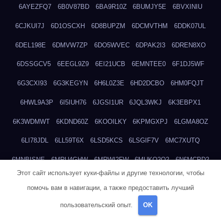
6AYEZFQ7
6B0V87BD
6BA9R10Z
6BUMJY5E
6BVXINIU
6CJKUI7J
6D1OSCXH
6D8BUPZM
6DCMVTHM
6DDK07UL
6DEL198E
6DMVW7ZP
6DO5WVEC
6DPAK2I3
6DREN8XO
6DSSGCV5
6EEGL9Z9
6EI21UCB
6EMNTEE0
6F1DJ5WF
6G3CXI93
6G3KEGYN
6H6L0Z3E
6HD2DCBO
6HM0FQJT
6HWL9A3P
6I5IUH76
6JGSI1UR
6JQL3WKJ
6K3EBPX1
6K3WDMWT
6KDND60Z
6KOOILKY
6KPMGXPJ
6LGMA8OZ
6LI78JDL
6LL59T6X
6LSD5KCS
6LSGIF7V
6MC7XUTQ
6MNBISNE
6MRU4GHW
6MRWI2FW
6MUKQ2Q2
6N6MCPD2
Этот сайт использует куки-файлы и другие технологии, чтобы
6N8H9PB2
6NS1JPER
6NTR3U7I
6OXMG49D
6PHYGAFF
помочь вам в навигации, а также предоставить лучший
6PM1Z7A5
6PO2WC0X
6PPNPOF5
6Q23B2FW
6QE19FL3
пользовательский опыт.
OK
6QEEKCMR
6QKOAUOS
6QVIJ1K1
6R431JL5
6RGMWOLX