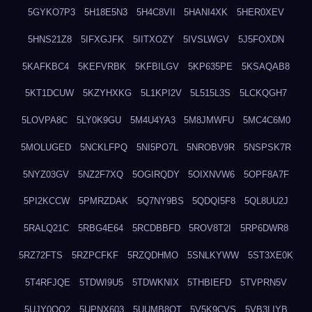
5GYKO7P3
5H18E5N3
5H4C8VII
5HANI4XK
5HER0XEV
5HNS21Z8
5IFXGJFK
5IITXOZY
5IVSLWGV
5J5FOXDN
5KAFKBC4
5KEFVRBK
5KFBILGV
5KP635PE
5KSAQAB8
5KT1DCUW
5KZYHXKG
5L1KPI2V
5L515L3S
5LCKQGH7
5LOVPA8C
5LY0K9GU
5M4U4YA3
5M8JMWFU
5MC4C6M0
5MOLUGED
5NCKLFPQ
5NI5PO7L
5NROBV9R
5NSPSK7R
5NYZ03GV
5NZ2F7XQ
5OGIRQDY
5OIXNVW6
5OPF8A7F
5PI2KCCW
5PMRZDAK
5Q7NY9BS
5QDQI5F8
5QL8UU2J
5RALQ21C
5RBG4E64
5RCDBBFD
5ROV8T2I
5RP6DWR8
5RZ72FTS
5RZPCFKF
5RZQDHMO
5SNLKYWW
5ST3XE0K
5T4RFJQE
5TDWI9U5
5TDWKNIX
5THBIEFD
5TVPRN5V
5UJY0QQ2
5UPNX603
5UUMB8OT
5V5K9CVS
5VB3LIYB