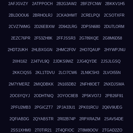
2AFJGVZY
2ATPPOCH
2B2G3AW2
2BFZFCNW
2BKKV1H5
2BLDOOU6
2BRHOLRJ
2CKA0HWT
2CRELPQI
2CSOTXFR
2CVZ7WMG
2D26EBXW
2D942LRG
2DPSN680
2DU7LORM
2EZC76PR
2F53ZH8K
2FFJSSR3
2G789XQE
2G8M6D58
2HDT2UKH
2HLBXGGN
2HMC2F0V
2HO7QAUP
2HYWPJNU
2IIHI162
2J4TVL9Q
2JDKS9WZ
2JG4QYDE
2JSJLGSQ
2KKCIQS5
2KL1TDVU
2LCI7CW6
2LN9C5H3
2LVOI55N
2M7YMERZ
2MIQDBKK
2N165DB2
2NFH8OET
2NXDJSMA
2OC6YQYJ
2ODHTNIQ
2OYOC8EB
2P5KVO7J
2PB26F91
2PFU2MB3
2PGICZT7
2PJA33U1
2PK01RCU
2Q6V9UEG
2QFIABDG
2QYABSTR
2R02B74P
2RPXRAZM
2SAV54DE
2SS1XHM0
2T0TIR21
2T4QFIOC
2T8M8OOV
2TGAD2ZO