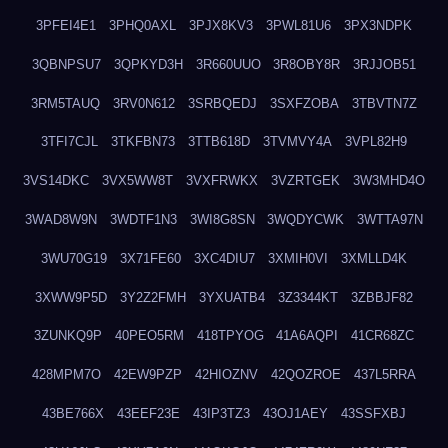
3PFEI4E1
3PHQ0AXL
3PJX8KV3
3PWL81U6
3PX3NDPK
3QBNPSU7
3QPKYD3H
3R660UUO
3R8OBY8R
3RJJOB51
3RM5TAUQ
3RV0N612
3SRBQEDJ
3SXFZOBA
3TBVTN7Z
3TFI7CJL
3TKFBN73
3TTB618D
3TVMVY4A
3VPL82H9
3VS14DKC
3VX5WW8T
3VXFRWKX
3VZRTGEK
3W3MHD4O
3WAD8W9N
3WDTF1N3
3WI8G8SN
3WQDYCWK
3WTTA97N
3WU70G19
3X71FE60
3XC4DIU7
3XMIH0VI
3XMLLD4K
3XWW9P5D
3Y2Z2FMH
3YXUATB4
3Z3344KT
3ZBBJF82
3ZUNKQ9P
40PEO5RM
418TPYOG
41A6AQPI
41CR68ZC
428MPM7O
42EW9PZP
42HIOZNV
42QOZROE
437L5RRA
43BE766X
43EEF23E
43IP3TZ3
43OJ1AEY
43SSFXBJ