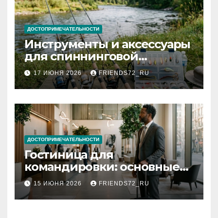
ДОСТОПРИМЕЧАТЕЛЬНОСТИ
Инструменты и аксессуары
для спиннинговой
рыбалки: назначение и
17 ИЮНЯ 2026
FRIENDS72_RU
типы
ДОСТОПРИМЕЧАТЕЛЬНОСТИ
Гостиница для
командировки: основные
критерии выбора
15 ИЮНЯ 2026
FRIENDS72_RU