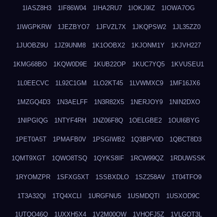
1IASZ8H3
1IF86W04
1IHA2RU7
1IOKJ9IZ
1IOWA7OG
1IWGPKRW
1JEZBYO7
1JFVZL7X
1JKQPSW2
1JL35ZZ0
1JUOBZ9U
1JZ9UNM8
1K1OOBX2
1KJONM1Y
1KJVH227
1KMG68BO
1KQW0D9E
1KUB22OP
1KUC7YQ5
1KVUSEU1
1L0EECVC
1L92C1GM
1LO2KT45
1LVWMXC9
1MF16JX6
1MZGQ4D3
1N3AELFF
1N3R82X5
1NERJOY9
1NIN2DXO
1NIPGIQG
1NTYF4RH
1NZ06F8Q
1OELGBE2
1OUI6BYG
1PET0A5T
1PMAFB0V
1PSGIWB2
1Q3BPV0D
1QBCT8D3
1QMT9XGT
1QWO8TSQ
1QYKS8IF
1RCW99QZ
1RDUWSSK
1RYOMZPR
1SFXG5XT
1SSBXDLO
1SZ258AV
1T04TFO9
1T3A32QI
1TQ4XCLI
1URGFNU5
1USMDQTI
1USXOD9C
1UTQO46Q
1UXXH5X4
1V2M00OW
1VHOFJ5Z
1VLGOT3L