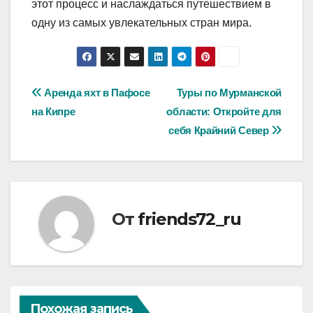
этот процесс и наслаждаться путешествием в
одну из самых увлекательных стран мира.
Навигация
Аренда яхт в Пафосе
Туры по Мурманской
на Кипре
области: Откройте для
по
себя Крайний Север
записям
От
friends72_ru
Похожая запись