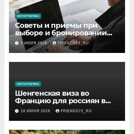
АВТОРУБРИКА
Советы и приемы при
выборе и бронировании
авиабилетов
5 ИЮЛЯ 2026
FRIENDS72_RU
АВТОРУБРИКА
Шенгенская виза во
Францию для россиян в
2026 году: сроки от 3 дней
18 ИЮНЯ 2026
FRIENDS72_RU
и список необходимых
документов