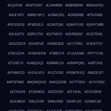
4KQJIFMI
4KWTO3AT
4LXNH9M8
4M8RR8DW
4NNSAVOG
4NOFJHTI
4NRBYMY1
4O9WC0SL
4ORR508B
4P5VX889
4PE2DGG9
4PW810LS
4Q1M7Q60
4QAHYG43
4QHYCH8B
4QL610TS
4QRSJ753
4QVTMIC5
4QXRDQN7
4S31TENQ
4SGZZGF9
4SHI3FUE
4SRMCB32
4SYJTR01
4T4UXTTO
4T8GUZVK
4TAWVEKW
4TBBI1Y5
4TJ1ASNW
4TPTYC45
4TSJ6PJX
4U48QGQ2
4UMM8LXA
4UNHPQM1
4URT243L
4VFMWJZ0
4VGSLXPJ
4VJZYO02
4VNW7KSQ
4W6ZE1F7
4WP2PW82
4WQWQXX8
4WXQZN38
4X7TT8GV
4XYOT662
4XZYAUHI
4YQHH612
4Z52SO0V
4ZP14UIL
4ZVGSBH0
50JO9B1K
50KZ2V9P
50NNJN5E
50S8F1Z0
510NBX1W