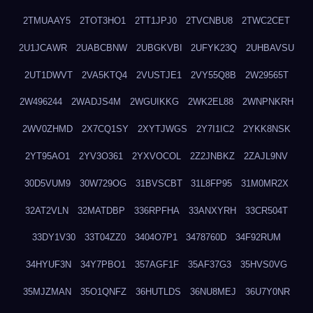
2TMUAAY5
2TOT3HO1
2TT1JPJ0
2TVCNBU8
2TWC2CET
2U1JCAWR
2UABCBNW
2UBGKVBI
2UFYK23Q
2UHBAVSU
2UT1DWVT
2VA5KTQ4
2VUSTJE1
2VY55Q8B
2W29565T
2W496244
2WADJS4M
2WGUIKKG
2WK2EL88
2WNPNKRH
2WV0ZHMD
2X7CQ1SY
2XYTJWGS
2Y7I1IC2
2YKK8NSK
2YT95AO1
2YV3O361
2YXVOCOL
2Z2JNBKZ
2ZAJL9NV
30D5VUM9
30W729OG
31BVSCBT
31L8FP95
31M0MR2X
32AT2VLN
32MATDBP
336RPFHA
33ANXYRH
33CR504T
33DY1V30
33T04ZZ0
3404O7P1
3478760D
34F92RUM
34HYUF3N
34Y7PBO1
357AGF1F
35AF37G3
35HVS0VG
35MJZMAN
35O1QNFZ
36HUTLDS
36NU8MEJ
36U7Y0NR