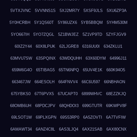
5VTXJVNC
5VVNNS1S
5XJ2MR7Y
5XSF9JLS
5XU6ZP3A
5Y0HCRBH
5Y1QS60T
5Y86UZX6
5YB5BBQM
5YHM530M
5YO667IH
5YO7ZQGL
5Z1BWJEZ
5Z1VP9TD
5ZYFJGV9
60IZ2Y44
60X8LPUK
62LJGRE8
6316UU0I
634ZKLU1
63MVU7SW
63SPQINX
63WDQUHH
63X60DYM
64996J11
659M6G4O
65TIBAG5
65TN6NPQ
65UV4E1K
660K94O5
663467JW
664ESOLH
664FNVV4
66C6U597
66NBHAON
675YBKS0
67T6PVX5
67UCAPT0
6899WHVC
68EZZKJQ
68OMB6UH
68PDCJPV
68QHDOI3
699GTUTR
69KWPV8F
69LSOT1W
69PLXGPN
69S53RP0
6A5ZOVTI
6A7TVFIW
6AMAWT34
6ANZ4C8L
6AS3LJQ4
6AX21SAB
6AX80CNX