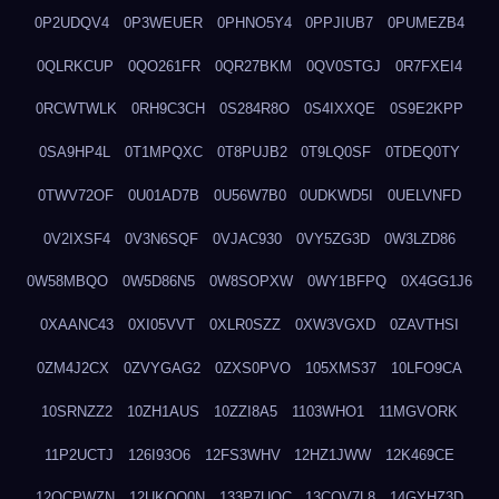
0P2UDQV4
0P3WEUER
0PHNO5Y4
0PPJIUB7
0PUMEZB4
0QLRKCUP
0QO261FR
0QR27BKM
0QV0STGJ
0R7FXEI4
0RCWTWLK
0RH9C3CH
0S284R8O
0S4IXXQE
0S9E2KPP
0SA9HP4L
0T1MPQXC
0T8PUJB2
0T9LQ0SF
0TDEQ0TY
0TWV72OF
0U01AD7B
0U56W7B0
0UDKWD5I
0UELVNFD
0V2IXSF4
0V3N6SQF
0VJAC930
0VY5ZG3D
0W3LZD86
0W58MBQO
0W5D86N5
0W8SOPXW
0WY1BFPQ
0X4GG1J6
0XAANC43
0XI05VVT
0XLR0SZZ
0XW3VGXD
0ZAVTHSI
0ZM4J2CX
0ZVYGAG2
0ZXS0PVO
105XMS37
10LFO9CA
10SRNZZ2
10ZH1AUS
10ZZI8A5
1103WHO1
11MGVORK
11P2UCTJ
126I93O6
12FS3WHV
12HZ1JWW
12K469CE
12QCPWZN
12UKQO0N
133P7UOC
13COV7L8
14GYHZ3D