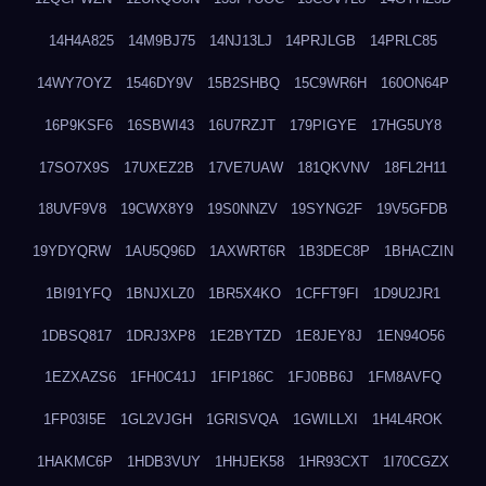
14H4A825
14M9BJ75
14NJ13LJ
14PRJLGB
14PRLC85
14WY7OYZ
1546DY9V
15B2SHBQ
15C9WR6H
160ON64P
16P9KSF6
16SBWI43
16U7RZJT
179PIGYE
17HG5UY8
17SO7X9S
17UXEZ2B
17VE7UAW
181QKVNV
18FL2H11
18UVF9V8
19CWX8Y9
19S0NNZV
19SYNG2F
19V5GFDB
19YDYQRW
1AU5Q96D
1AXWRT6R
1B3DEC8P
1BHACZIN
1BI91YFQ
1BNJXLZ0
1BR5X4KO
1CFFT9FI
1D9U2JR1
1DBSQ817
1DRJ3XP8
1E2BYTZD
1E8JEY8J
1EN94O56
1EZXAZS6
1FH0C41J
1FIP186C
1FJ0BB6J
1FM8AVFQ
1FP03I5E
1GL2VJGH
1GRISVQA
1GWILLXI
1H4L4ROK
1HAKMC6P
1HDB3VUY
1HHJEK58
1HR93CXT
1I70CGZX