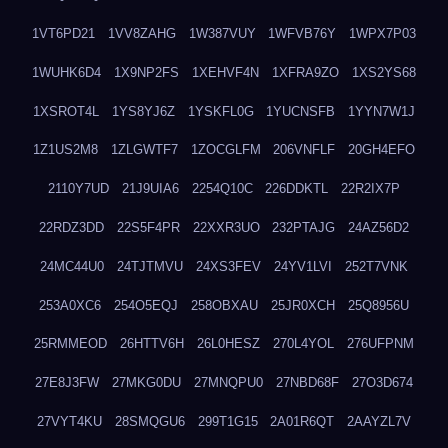
1VT6PD21
1VV8ZAHG
1W387VUY
1WFVB76Y
1WPX7P03
1WUHK6D4
1X9NP2FS
1XEHVF4N
1XFRA9ZO
1XS2YS68
1XSROT4L
1YS8YJ6Z
1YSKFL0G
1YUCNSFB
1YYN7W1J
1Z1US2M8
1ZLGWTF7
1ZOCGLFM
206VNFLF
20GH4EFO
2110Y7UD
21J9UIA6
2254Q10C
226DDKTL
22R2IX7P
22RDZ3DD
22S5F4PR
22XXR3UO
232PTAJG
24AZ56D2
24MC44U0
24TJTMVU
24XS3FEV
24YV1LVI
252T7VNK
253A0XC6
254O5EQJ
258OBXAU
25JR0XCH
25Q8956U
25RMMEOD
26HTTV6H
26L0HESZ
270L4YOL
276UFPNM
27E8J3FW
27MKG0DU
27MNQPU0
27NBD68F
27O3D674
27VYT4KU
28SMQGU6
299T1G15
2A01R6QT
2AAYZL7V