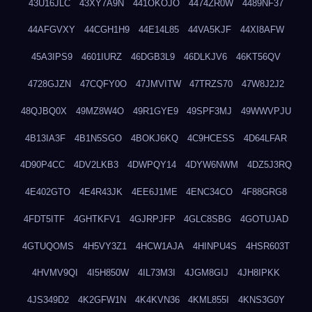
43U16JLC
43XY7A9N
441OKOJO
4474ZR0W
4489NF37
44AFGVXY
44CGH1H9
44E14L85
44VA5KJF
44XI8AFW
45A3IPS9
4601IURZ
46DGB3L9
46DLKJV6
46KT56QV
4728GJZN
47CQFY0O
47JMVITW
47TRZS70
47W8J2J2
48QJBQ0X
49MZ8W4O
49R1GYE9
49SPF3MJ
49WWVPJU
4B13IA3F
4B1N5SGO
4BOKJ6KQ
4C9HCESS
4D64LFAR
4D90P4CC
4DV2LKB3
4DWPQY14
4DYW6NWM
4DZ5J3RQ
4E402GTO
4E4R43JK
4EE6J1ME
4ENC34CO
4F88GRG8
4FDT5ITF
4GHTKFV1
4GJRPJFP
4GLC8SBG
4GOTUJAD
4GTUQOMS
4H5VY3Z1
4HCW1AJA
4HINPU4S
4HSR603T
4HVMV9QI
4I5H850W
4IL73M3I
4JGM8GIJ
4JH8IPKK
4JS349D2
4K2GFW1N
4K4KVN36
4KML855I
4KNS3G0Y