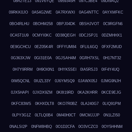
08R2TE13
091V6YQE
0959345H
097C3BE4
09DI9AQ2
09RKK0JO
0A54G2WE
0A7RXWXI
0AG4NTTC
0AYXMFKC
0BO4RLHU
0BOHM258
0BPJ04DK
0BSHJVOT
0C9RGFN6
0CA5T1U9
0CMYI0KC
0D38QEGH
0DCJSPJ1
0DZMHHX1
0E9GCHCU
0EZ05K4R
0FFYUM84
0FLIL6GQ
0FXF2MUD
0G363XJW
0GI31E0A
0GJSAH4M
0GRH7XSL
0H17NT32
0H7Y9RRM
0H9OI0N1
0HYK5SEI
0IA5RSJ3
0IF4Y4UQ
0IM5QCNL
0IUZL33Y
0J6YMSQ9
0JAWX05J
0JMG9NJH
0JX5HAPI
0JXDX9ZM
0K8I19RD
0KA2KHRR
0KCE9EJG
0KFC83WS
0KHXDLT8
0KO7R0BZ
0LA240G7
0LIQ91PM
0LPY3G1Z
0LTLQ0B4
0M40H0CT
0MCMJJJP
0N1LZI50
0NALSI2P
0NFM8HBQ
0O1D2CFA
0O3VCZC0
0OY5HHNM