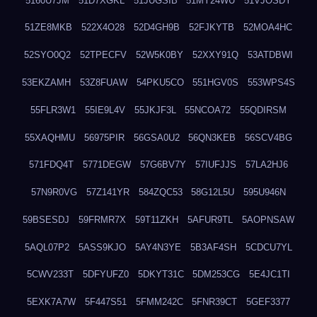
5160U7JM
51D7XGKL
51JUGSIB
51MY24WU
51VJOSDY
51ZE8MKB
522X4O28
52D4GH9B
52FJKYTB
52MOA4HC
52SYO0Q2
52TPECFV
52W5K0BY
52XXY91Q
53ATDBWI
53EKZAMH
53Z8FUAW
54PKU5CO
551HGV0S
553WPS4S
55FLR3W1
55IE9L4V
55JKJF3L
55NCOA72
55QDIRSM
55XAQHMU
56975PIR
56GSA0U2
56QN3KEB
56SCV4BG
571FDQ4T
5771DEGW
57G6BV7Y
57IUFJJS
57LA2HJ6
57N9R0VG
57Z141YR
584ZQC53
58G12L5U
595U946N
59BSESDJ
59FRMR7X
59T11ZKH
5AFUR9TL
5AOPNSAW
5AQL07P2
5ASS9KJO
5AY4N3YE
5B3AF4SH
5CDCU7YL
5CWV233T
5DFYUFZ0
5DKYT31C
5DM253CG
5E4JC1TI
5EXK7A7W
5F447S51
5FMM242C
5FNR39CT
5GEF3377