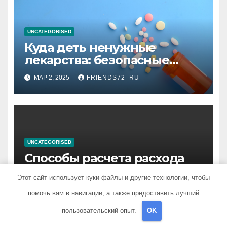
UNCATEGORISED
Куда деть ненужные
лекарства: безопасные
способы утилизации
МАР 2, 2025
FRIENDS72_RU
UNCATEGORISED
Способы расчета расхода
теплоносителя для
Этот сайт использует куки-файлы и другие технологии, чтобы
системы отопления
НОЯ 4, 2024
FRIENDS72_RU
помочь вам в навигации, а также предоставить лучший
пользовательский опыт.
OK