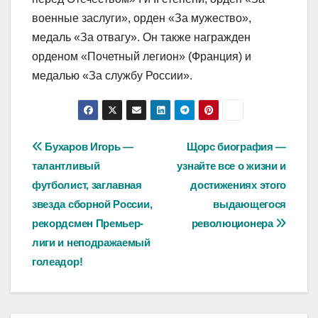
военные заслуги», орден «За мужество»,
медаль «За отвагу». Он также награжден
орденом «Почетный легион» (Франция) и
медалью «За службу России».
Навигация
Бухаров Игорь —
Щорс биография —
талантливый
узнайте все о жизни и
по
футболист, заглавная
достижениях этого
записям
звезда сборной России,
выдающегося
рекордсмен Премьер-
революционера
лиги и неподражаемый
голеадор!