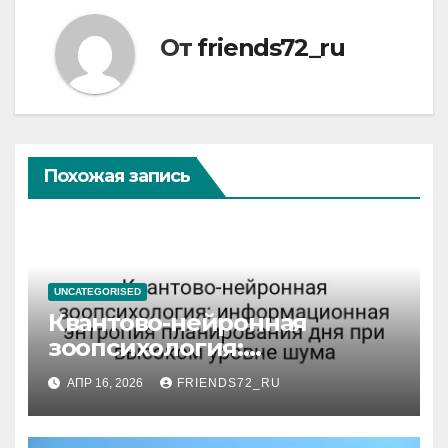
От
friends72_ru
Похожая запись
UNCATEGORISED
Квантово-нейронная
зоопсихология:
информационная энтропия
АПР 16, 2026
FRIENDS72_RU
планирования дня при
высоком уровне шума