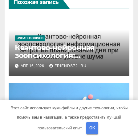
Похожая запись
UNCATEGORISED
Квантово-нейронная
зоопсихология:
информационная энтропия
АПР 16, 2026
FRIENDS72_RU
планирования дня при
высоком уровне шума
UNCATEGORISED
Этот сайт использует куки-файлы и другие технологии, чтобы
Куда деть ненужные
помочь вам в навигации, а также предоставить лучший
лекарства: безопасные
пользовательский опыт.
OK
способы утилизации
МАР 2, 2025
FRIENDS72_RU