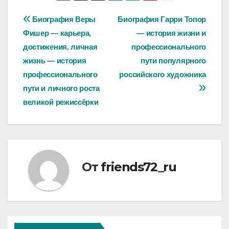
Навигация
Биография Веры
Биография Гарри Топор
Фишер — карьера,
— история жизни и
по
достижения, личная
профессионального
записям
жизнь — история
пути популярного
профессионального
российского художника
пути и личного роста
великой режиссёрки
От
friends72_ru