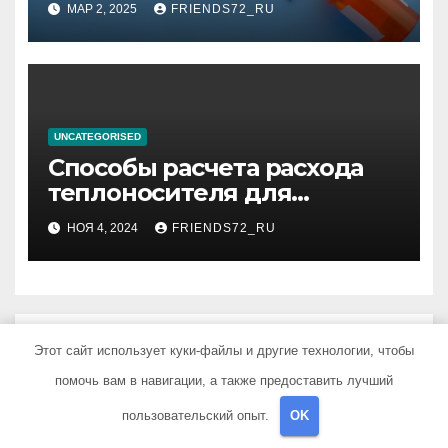
МАР 2, 2025
FRIENDS72_RU
UNCATEGORISED
Способы расчета расхода
теплоносителя для
системы отопления
НОЯ 4, 2024
FRIENDS72_RU
Добавить комментарий
Этот сайт использует куки-файлы и другие технологии, чтобы
помочь вам в навигации, а также предоставить лучший
Для отправки комментария вам необходимо
пользовательский опыт.
OK
авторизоваться
.