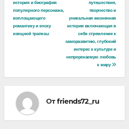
история и биография
путешествия,
по
популярного персонажа,
творчество и
записям
воплощающего
уникальная жизненная
романтику и эпоху
история включающая в
изящной трапезы
себя стремление к
саморазвитию, глубокий
интерес к культуре и
непререкаемую любовь
к миру
От
friends72_ru