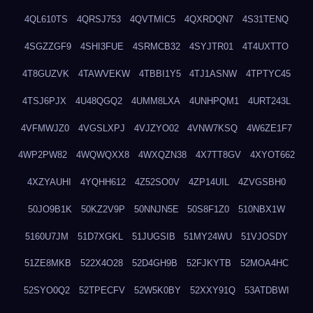
4QL610TS
4QRSJ753
4QVTMIC5
4QXRDQN7
4S31TENQ
4SGZZGF9
4SHI3FUE
4SRMCB32
4SYJTR01
4T4UXTTO
4T8GUZVK
4TAWVEKW
4TBBI1Y5
4TJ1ASNW
4TPTYC45
4TSJ6PJX
4U48QGQ2
4UMM8LXA
4UNHPQM1
4URT243L
4VFMWJZ0
4VGSLXPJ
4VJZYO02
4VNW7KSQ
4W6ZE1F7
4WP2PW82
4WQWQXX8
4WXQZN38
4X7TT8GV
4XYOT662
4XZYAUHI
4YQHH612
4Z52SO0V
4ZP14UIL
4ZVGSBH0
50JO9B1K
50KZ2V9P
50NNJN5E
50S8F1Z0
510NBX1W
5160U7JM
51D7XGKL
51JUGSIB
51MY24WU
51VJOSDY
51ZE8MKB
522X4O28
52D4GH9B
52FJKYTB
52MOA4HC
52SYO0Q2
52TPECFV
52W5K0BY
52XXY91Q
53ATDBWI