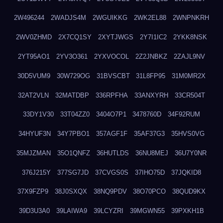
2W496244
2WADJS4M
2WGUIKKG
2WK2EL88
2WNPNKRH
2WV0ZHMD
2X7CQ1SY
2XYTJWGS
2Y7I1IC2
2YKK8NSK
2YT95AO1
2YV3O361
2YXVOCOL
2Z2JNBKZ
2ZAJL9NV
30D5VUM9
30W729OG
31BVSCBT
31L8FP95
31M0MR2X
32AT2VLN
32MATDBP
336RPFHA
33ANXYRH
33CR504T
33DY1V30
33T04ZZ0
3404O7P1
3478760D
34F92RUM
34HYUF3N
34Y7PBO1
357AGF1F
35AF37G3
35HVS0VG
35MJZMAN
35O1QNFZ
36HUTLDS
36NU8MEJ
36U7Y0NR
376J215Y
377SG7JD
37CVGS0S
37IHO75D
37JQKID8
37X9FZP9
38J0SXQX
38NQ9PDV
38O70PCO
38QUD9KX
39D3U3A0
39LAIWA9
39LCYZRI
39MGWN55
39PXKH1B