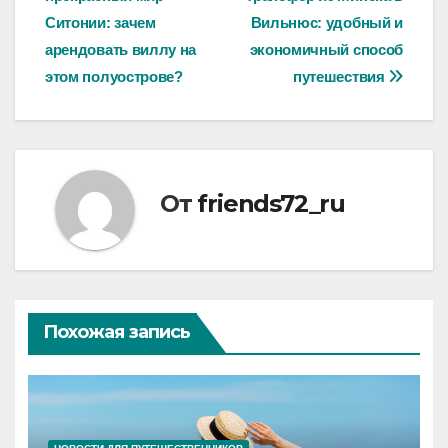
по
Ситонии: зачем
Вильнюс: удобный и
записям
арендовать виллу на
экономичный способ
этом полуострове?
путешествия
От
friends72_ru
Похожая запись