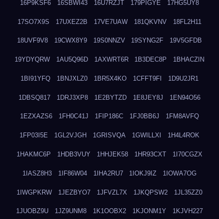
16P9KSF6
16SBWI43
16U7RZJT
179PIGYE
17HG5UY8
17SO7X9S
17UXEZ2B
17VE7UAW
181QKVNV
18FL2H11
18UVF9V8
19CWX8Y9
19S0NNZV
19SYNG2F
19V5GFDB
19YDYQRW
1AU5Q96D
1AXWRT6R
1B3DEC8P
1BHACZIN
1BI91YFQ
1BNJXLZ0
1BR5X4KO
1CFFT9FI
1D9U2JR1
1DBSQ817
1DRJ3XP8
1E2BYTZD
1E8JEY8J
1EN94O56
1EZXAZS6
1FH0C41J
1FIP186C
1FJ0BB6J
1FM8AVFQ
1FP03I5E
1GL2VJGH
1GRISVQA
1GWILLXI
1H4L4ROK
1HAKMC6P
1HDB3VUY
1HHJEK58
1HR93CXT
1I70CGZX
1IASZ8H3
1IF86W04
1IHA2RU7
1IOKJ9IZ
1IOWA7OG
1IWGPKRW
1JEZBYO7
1JFVZL7X
1JKQPSW2
1JL35ZZ0
1JUOBZ9U
1JZ9UNM8
1K1OOBX2
1KJONM1Y
1KJVH227