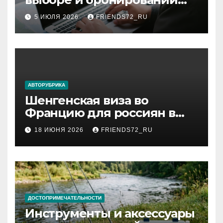
авиабилетов
5 ИЮЛЯ 2026
FRIENDS72_RU
АВТОРУБРИКА
Шенгенская виза во
Францию для россиян в
2026 году: сроки от 3 дней
18 ИЮНЯ 2026
FRIENDS72_RU
и список необходимых
документов
ДОСТОПРИМЕЧАТЕЛЬНОСТИ
Инструменты и аксессуары