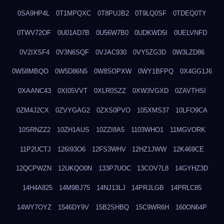
0SA9HP4L
0T1MPQXC
0T8PUJB2
0T9LQ0SF
0TDEQ0TY
0TWV72OF
0U01AD7B
0U56W7B0
0UDKWD5I
0UELVNFD
0V2IXSF4
0V3N6SQF
0VJAC930
0VY5ZG3D
0W3LZD86
0W58MBQO
0W5D86N5
0W8SOPXW
0WY1BFPQ
0X4GG1J6
0XAANC43
0XI05VVT
0XLR0SZZ
0XW3VGXD
0ZAVTHSI
0ZM4J2CX
0ZVYGAG2
0ZXS0PVO
105XMS37
10LFO9CA
10SRNZZ2
10ZH1AUS
10ZZI8A5
1103WHO1
11MGVORK
11P2UCTJ
126I93O6
12FS3WHV
12HZ1JWW
12K469CE
12QCPWZN
12UKQO0N
133P7UOC
13COV7L8
14GYHZ3D
14H4A825
14M9BJ75
14NJ13LJ
14PRJLGB
14PRLC85
14WY7OYZ
1546DY9V
15B2SHBQ
15C9WR6H
160ON64P