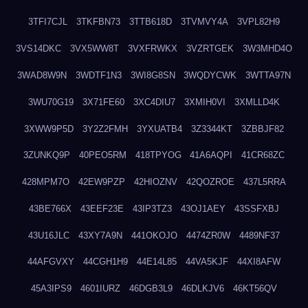
3TFI7CJL
3TKFBN73
3TTB618D
3TVMVY4A
3VPL82H9
3VS14DKC
3VX5WW8T
3VXFRWKX
3VZRTGEK
3W3MHD4O
3WAD8W9N
3WDTF1N3
3WI8G8SN
3WQDYCWK
3WTTA97N
3WU70G19
3X71FE60
3XC4DIU7
3XMIH0VI
3XMLLD4K
3XWW9P5D
3Y2Z2FMH
3YXUATB4
3Z3344KT
3ZBBJF82
3ZUNKQ9P
40PEO5RM
418TPYOG
41A6AQPI
41CR68ZC
428MPM7O
42EW9PZP
42HIOZNV
42QOZROE
437L5RRA
43BE766X
43EEF23E
43IP3TZ3
43OJ1AEY
43SSFXBJ
43U16JLC
43XY7A9N
441OKOJO
4474ZR0W
4489NF37
44AFGVXY
44CGH1H9
44E14L85
44VA5KJF
44XI8AFW
45A3IPS9
4601IURZ
46DGB3L9
46DLKJV6
46KT56QV