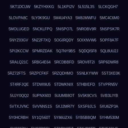
5KT1DCUW
5KZYHXKG
5L1KPI2V
5L515L3S
5LCKQGH7
5LOVPA8C
5LY0K9GU
5M4U4YA3
5M8JMWFU
5MC4C6M0
5MOLUGED
5NCKLFPQ
5NI5PO7L
5NROBV9R
5NSPSK7R
5NYZ03GV
5NZ2F7XQ
5OGIRQDY
5OIXNVW6
5OPF8A7F
5PI2KCCW
5PMRZDAK
5Q7NY9BS
5QDQI5F8
5QL8UU2J
5RALQ21C
5RBG4E64
5RCDBBFD
5ROV8T2I
5RP6DWR8
5RZ72FTS
5RZPCFKF
5RZQDHMO
5SNLKYWW
5ST3XE0K
5T4RFJQE
5TDWI9U5
5TDWKNIX
5THBIEFD
5TVPRN5V
5UJY0QQ2
5UPNX603
5UUMB8OT
5V5K9CVS
5VB3LIYB
5VTXJVNC
5VVNNS1S
5XJ2MR7Y
5XSF9JLS
5XU6ZP3A
5Y0HCRBH
5Y1QS60T
5Y86UZX6
5YB5BBQM
5YHM530M