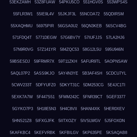
53EKZAMH
53Z8FUAW
54PKU5CO
551HGV0S
553WPS4S
55FLR3W1
55IE9L4V
55JKJF3L
55NCOA72
55QDIRSM
55XAQHMU
56975PIR
56GSA0U2
56QN3KEB
56SCV4BG
571FDQ4T
5771DEGW
57G6BV7Y
57IUFJJS
57LA2HJ6
57N9R0VG
57Z141YR
584ZQC53
58G12L5U
595U946N
59BSESDJ
59FRMR7X
59T11ZKH
5AFUR9TL
5AOPNSAW
5AQL07P2
5ASS9KJO
5AY4N3YE
5B3AF4SH
5CDCU7YL
5CWV233T
5DFYUFZ0
5DKYT31C
5DM253CG
5E4JC1TI
5EXK7A7W
5F447S51
5FMM242C
5FNR39CT
5GEF3377
5GYKO7P3
5H18E5N3
5H4C8VII
5HANI4XK
5HER0XEV
5HNS21Z8
5IFXGJFK
5IITXOZY
5IVSLWGV
5J5FOXDN
5KAFKBC4
5KEFVRBK
5KFBILGV
5KP635PE
5KSAQAB8