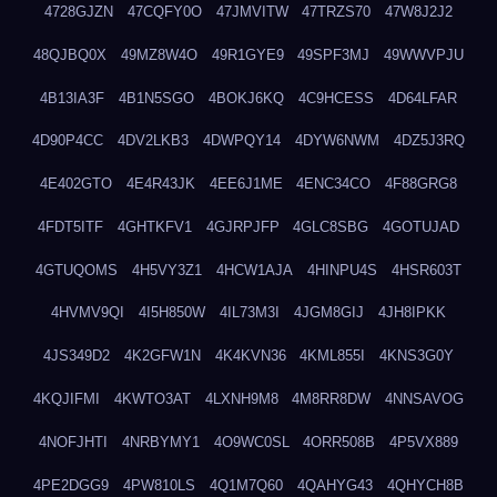
4728GJZN
47CQFY0O
47JMVITW
47TRZS70
47W8J2J2
48QJBQ0X
49MZ8W4O
49R1GYE9
49SPF3MJ
49WWVPJU
4B13IA3F
4B1N5SGO
4BOKJ6KQ
4C9HCESS
4D64LFAR
4D90P4CC
4DV2LKB3
4DWPQY14
4DYW6NWM
4DZ5J3RQ
4E402GTO
4E4R43JK
4EE6J1ME
4ENC34CO
4F88GRG8
4FDT5ITF
4GHTKFV1
4GJRPJFP
4GLC8SBG
4GOTUJAD
4GTUQOMS
4H5VY3Z1
4HCW1AJA
4HINPU4S
4HSR603T
4HVMV9QI
4I5H850W
4IL73M3I
4JGM8GIJ
4JH8IPKK
4JS349D2
4K2GFW1N
4K4KVN36
4KML855I
4KNS3G0Y
4KQJIFMI
4KWTO3AT
4LXNH9M8
4M8RR8DW
4NNSAVOG
4NOFJHTI
4NRBYMY1
4O9WC0SL
4ORR508B
4P5VX889
4PE2DGG9
4PW810LS
4Q1M7Q60
4QAHYG43
4QHYCH8B