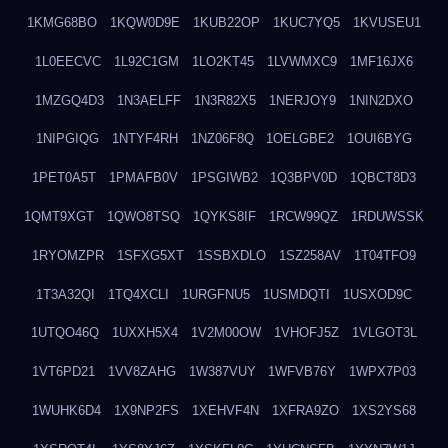
1KMG68BO
1KQW0D9E
1KUB22OP
1KUC7YQ5
1KVUSEU1
1L0EECVC
1L92C1GM
1LO2KT45
1LVWMXC9
1MF16JX6
1MZGQ4D3
1N3AELFF
1N3R82X5
1NERJOY9
1NIN2DXO
1NIPGIQG
1NTYF4RH
1NZ06F8Q
1OELGBE2
1OUI6BYG
1PET0A5T
1PMAFB0V
1PSGIWB2
1Q3BPV0D
1QBCT8D3
1QMT9XGT
1QWO8TSQ
1QYKS8IF
1RCW99QZ
1RDUWSSK
1RYOMZPR
1SFXG5XT
1SSBXDLO
1SZ258AV
1T04TFO9
1T3A32QI
1TQ4XCLI
1URGFNU5
1USMDQTI
1USXOD9C
1UTQO46Q
1UXXH5X4
1V2M00OW
1VHOFJ5Z
1VLGOT3L
1VT6PD21
1VV8ZAHG
1W387VUY
1WFVB76Y
1WPX7P03
1WUHK6D4
1X9NP2FS
1XEHVF4N
1XFRA9ZO
1XS2YS68