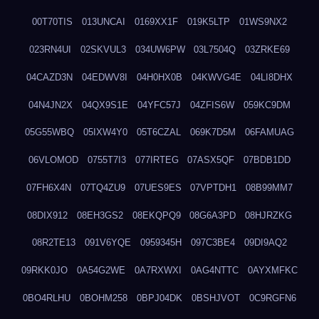
00T70TIS
013UNCAI
0169XX1F
019K5LTP
01WS9NX2
023RN4UI
02SKVUL3
034UW6PW
03L7504Q
03ZRKE69
04CAZD3N
04EDWV8I
04H0HX0B
04KWVG4E
04LI8DHX
04N4JN2X
04QX9S1E
04YFC57J
04ZFIS6W
059KC9DM
05G55WBQ
05IXW4Y0
05T6CZAL
069K7D5M
06FAMUAG
06VLOMOD
0755T7I3
077IRTEG
07ASX5QF
07BDB1DD
07FH6X4N
07TQ4ZU9
07UES9ES
07VPTDH1
08B99MM7
08DIX912
08EH3GS2
08EKQPQ9
08G6A3PD
08HJRZKG
08R2TE13
091V6YQE
0959345H
097C3BE4
09DI9AQ2
09RKK0JO
0A54G2WE
0A7RXWXI
0AG4NTTC
0AYXMFKC
0BO4RLHU
0BOHM258
0BPJ04DK
0BSHJVOT
0C9RGFN6