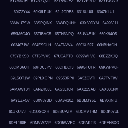
5YO667IH
5YO7ZQGL
5Z1BWJEZ
5Z1VP9TD
5ZYFJGV9
60IZ2Y44
60X8LPUK
62LJGRE8
6316UU0I
634ZKLU1
63MVU7SW
63SPQINX
63WDQUHH
63X60DYM
64996J11
659M6G4O
65TIBAG5
65TN6NPQ
65UV4E1K
660K94O5
663467JW
664ESOLH
664FNVV4
66C6U597
66NBHAON
675YBKS0
67T6PVX5
67UCAPT0
6899WHVC
68EZZKJQ
68OMB6UH
68PDCJPV
68QHDOI3
699GTUTR
69KWPV8F
69LSOT1W
69PLXGPN
69S53RP0
6A5ZOVTI
6A7TVFIW
6AMAWT34
6ANZ4C8L
6AS3LJQ4
6AX21SAB
6AX80CNX
6AYEZFQ7
6B0V87BD
6BA9R10Z
6BUMJY5E
6BVXINIU
6CJKUI7J
6D1OSCXH
6D8BUPZM
6DCMVTHM
6DDK07UL
6DEL198E
6DMVW7ZP
6DO5WVEC
6DPAK2I3
6DREN8XO