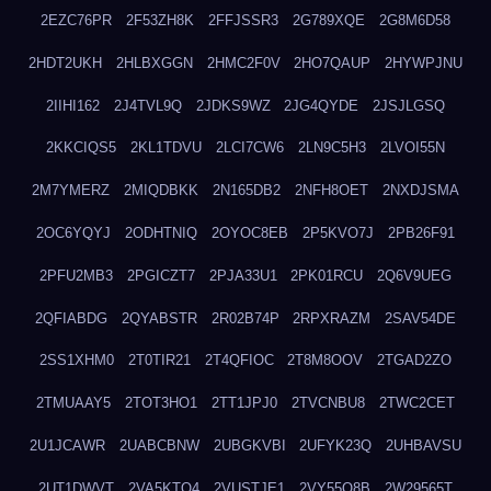
2EZC76PR
2F53ZH8K
2FFJSSR3
2G789XQE
2G8M6D58
2HDT2UKH
2HLBXGGN
2HMC2F0V
2HO7QAUP
2HYWPJNU
2IIHI162
2J4TVL9Q
2JDKS9WZ
2JG4QYDE
2JSJLGSQ
2KKCIQS5
2KL1TDVU
2LCI7CW6
2LN9C5H3
2LVOI55N
2M7YMERZ
2MIQDBKK
2N165DB2
2NFH8OET
2NXDJSMA
2OC6YQYJ
2ODHTNIQ
2OYOC8EB
2P5KVO7J
2PB26F91
2PFU2MB3
2PGICZT7
2PJA33U1
2PK01RCU
2Q6V9UEG
2QFIABDG
2QYABSTR
2R02B74P
2RPXRAZM
2SAV54DE
2SS1XHM0
2T0TIR21
2T4QFIOC
2T8M8OOV
2TGAD2ZO
2TMUAAY5
2TOT3HO1
2TT1JPJ0
2TVCNBU8
2TWC2CET
2U1JCAWR
2UABCBNW
2UBGKVBI
2UFYK23Q
2UHBAVSU
2UT1DWVT
2VA5KTQ4
2VUSTJE1
2VY55Q8B
2W29565T