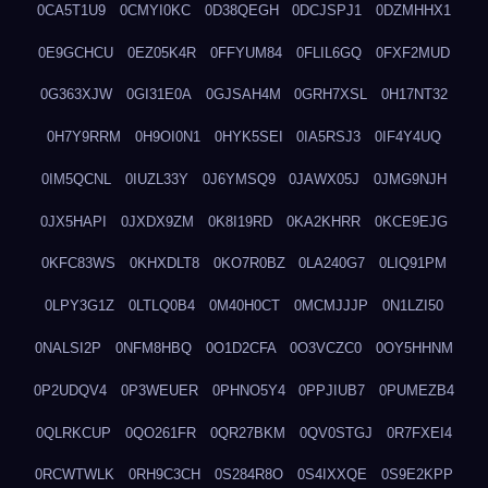
0CA5T1U9
0CMYI0KC
0D38QEGH
0DCJSPJ1
0DZMHHX1
0E9GCHCU
0EZ05K4R
0FFYUM84
0FLIL6GQ
0FXF2MUD
0G363XJW
0GI31E0A
0GJSAH4M
0GRH7XSL
0H17NT32
0H7Y9RRM
0H9OI0N1
0HYK5SEI
0IA5RSJ3
0IF4Y4UQ
0IM5QCNL
0IUZL33Y
0J6YMSQ9
0JAWX05J
0JMG9NJH
0JX5HAPI
0JXDX9ZM
0K8I19RD
0KA2KHRR
0KCE9EJG
0KFC83WS
0KHXDLT8
0KO7R0BZ
0LA240G7
0LIQ91PM
0LPY3G1Z
0LTLQ0B4
0M40H0CT
0MCMJJJP
0N1LZI50
0NALSI2P
0NFM8HBQ
0O1D2CFA
0O3VCZC0
0OY5HHNM
0P2UDQV4
0P3WEUER
0PHNO5Y4
0PPJIUB7
0PUMEZB4
0QLRKCUP
0QO261FR
0QR27BKM
0QV0STGJ
0R7FXEI4
0RCWTWLK
0RH9C3CH
0S284R8O
0S4IXXQE
0S9E2KPP