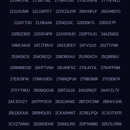
1XSROT4L
1YS8YJ6Z
1YSKFL0G
1YUCNSFB
1YYN7W1J
1Z1US2M8
1ZLGWTF7
1ZOCGLFM
206VNFLF
20GH4EFO
2110Y7UD
21J9UIA6
2254Q10C
226DDKTL
22R2IX7P
22RDZ3DD
22S5F4PR
22XXR3UO
232PTAJG
24AZ56D2
24MC44U0
24TJTMVU
24XS3FEV
24YV1LVI
252T7VNK
253A0XC6
254O5EQJ
258OBXAU
25JR0XCH
25Q8956U
25RMMEOD
26HTTV6H
26L0HESZ
270L4YOL
276UFPNM
27E8J3FW
27MKG0DU
27MNQPU0
27NBD68F
27O3D674
27VYT4KU
28SMQGU6
299T1G15
2A01R6QT
2AAYZL7V
2AFJGVZY
2ATPPOCH
2B2G3AW2
2BFZFCNW
2BKKV1H5
2BLDOOU6
2BRHOLRJ
2CKA0HWT
2CRELPQI
2CSOTXFR
2CVZ7WMG
2D26EBXW
2D942LRG
2DPSN680
2DU7LORM