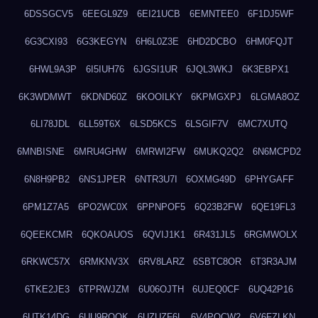
6DSSGCV5
6EEGL9Z9
6EI21UCB
6EMNTEE0
6F1DJ5WF
6G3CXI93
6G3KEGYN
6H6L0Z3E
6HD2DCBO
6HM0FQJT
6HWL9A3P
6I5IUH76
6JGSI1UR
6JQL3WKJ
6K3EBPX1
6K3WDMWT
6KDND60Z
6KOOILKY
6KPMGXPJ
6LGMA8OZ
6LI78JDL
6LL59T6X
6LSD5KCS
6LSGIF7V
6MC7XUTQ
6MNBISNE
6MRU4GHW
6MRWI2FW
6MUKQ2Q2
6N6MCPD2
6N8H9PB2
6NS1JPER
6NTR3U7I
6OXMG49D
6PHYGAFF
6PM1Z7A5
6PO2WC0X
6PPNPOF5
6Q23B2FW
6QE19FL3
6QEEKCMR
6QKOAUOS
6QVIJ1K1
6R431JL5
6RGMWOLX
6RKWC57X
6RMKNV3X
6RV8LARZ
6SBTC8OR
6T3R3AJM
6TKE2JE3
6TPRWJZM
6U06OJTH
6UJEQ0CF
6UQ42P16
6UTK14DG
6UU9ROQK
6UZUZF6L
6V4POCW2
6V6FZLKN