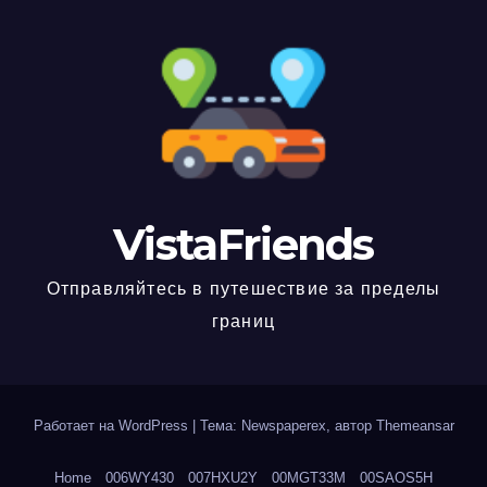
VistaFriends
Отправляйтесь в путешествие за пределы
границ
Работает на WordPress
|
Тема: Newspaperex, автор
Themeansar
Home
006WY430
007HXU2Y
00MGT33M
00SAOS5H