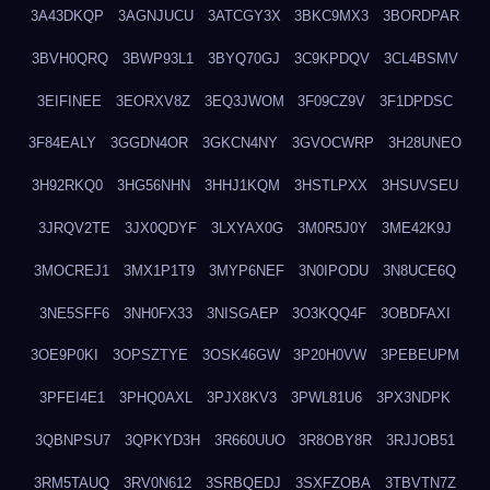
3A43DKQP
3AGNJUCU
3ATCGY3X
3BKC9MX3
3BORDPAR
3BVH0QRQ
3BWP93L1
3BYQ70GJ
3C9KPDQV
3CL4BSMV
3EIFINEE
3EORXV8Z
3EQ3JWOM
3F09CZ9V
3F1DPDSC
3F84EALY
3GGDN4OR
3GKCN4NY
3GVOCWRP
3H28UNEO
3H92RKQ0
3HG56NHN
3HHJ1KQM
3HSTLPXX
3HSUVSEU
3JRQV2TE
3JX0QDYF
3LXYAX0G
3M0R5J0Y
3ME42K9J
3MOCREJ1
3MX1P1T9
3MYP6NEF
3N0IPODU
3N8UCE6Q
3NE5SFF6
3NH0FX33
3NISGAEP
3O3KQQ4F
3OBDFAXI
3OE9P0KI
3OPSZTYE
3OSK46GW
3P20H0VW
3PEBEUPM
3PFEI4E1
3PHQ0AXL
3PJX8KV3
3PWL81U6
3PX3NDPK
3QBNPSU7
3QPKYD3H
3R660UUO
3R8OBY8R
3RJJOB51
3RM5TAUQ
3RV0N612
3SRBQEDJ
3SXFZOBA
3TBVTN7Z