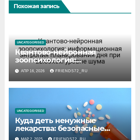
Похожая запись
UNCATEGORISED
Квантово-нейронная
зоопсихология:
информационная энтропия
АПР 16, 2026
FRIENDS72_RU
планирования дня при
высоком уровне шума
UNCATEGORISED
Куда деть ненужные
лекарства: безопасные
способы утилизации
МАР 2, 2025
FRIENDS72_RU