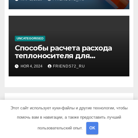
UNCATEGORISED
Способы расчета расхода
теплоносителя для
системы отопления
НОЯ 4, 2024
FRIENDS72_RU
Добавить комментарий
Этот сайт использует куки-файлы и другие технологии, чтобы
помочь вам в навигации, а также предоставить лучший
Для отправки комментария вам необходимо
пользовательский опыт.
OK
авторизоваться
.