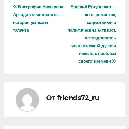
Навигация
Биография Насырова
Евгений Евтушенко —
Аркадия чечеточника —
поэт, романтик,
по
история успеха и
социальный и
записям
таланта
политический активист,
исследователь
человеческой души и
тяжелых проблем
своего времени
От
friends72_ru