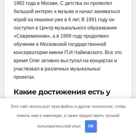
1982 года в Москве. С детства он проявлял
большой интерес к музыке и начал заниматься
игрой на пианино уже в 6 лет. В 1991 году он
поступил в Центр музыкального образования
«Современник», а в 1999 году продолжил
обучение в Московской государственной
консерватории имени П.И.Чайковского. Все это
время Олег активно выступал на концертах и
участвовал в различных музыкальных
проектах.
Какие достижения есть у
Олега Аккуратова в области
Этот сайт использует куки-файлы и другие технологии, чтобы
музыки?
помочь вам в навигации, а также предоставить лучший
Олег Аккуратов считается одним из самых
пользовательский опыт.
OK
талантливых пианистов своего поколения. Он