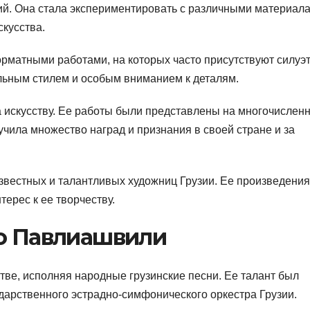
й. Она стала экспериментировать с различными материал
кусства.
рматными работами, на которых часто присутствуют силуэ
льным стилем и особым вниманием к деталям.
 искусству. Ее работы были представлены на многочислен
учила множество наград и признания в своей стране и за
звестных и талантливых художниц Грузии. Ее произведения
ерес к ее творчеству.
со Павлиашвили
тве, исполняя народные грузинские песни. Ее талант был
ударственного эстрадно-симфонического оркестра Грузии.