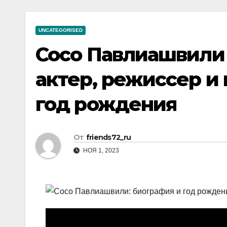
р
a
i
A
а
m
k
p
UNCATEGORISED
в
i
p
Сосо Павлиашвили
и
т
актер, режиссер и
ь
год рождения
От
friends72_ru
НОЯ 1, 2023