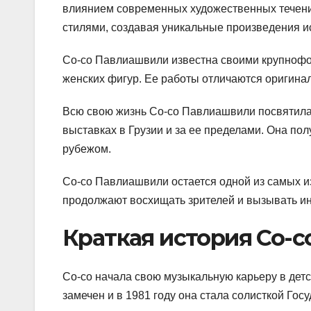
влиянием современных художественных течени
стилями, создавая уникальные произведения ис
Со-со Павлиашвили известна своими крупнофо
женских фигур. Ее работы отличаются оригина
Всю свою жизнь Со-со Павлиашвили посвятила
выставках в Грузии и за ее пределами. Она пол
рубежом.
Со-со Павлиашвили остается одной из самых и
продолжают восхищать зрителей и вызывать инт
Краткая история Со-
Со-со начала свою музыкальную карьеру в детс
замечен и в 1981 году она стала солисткой Гос