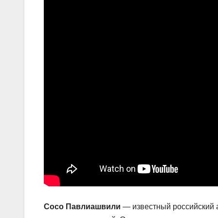
Сосо Павлиашвили
— известный российский а