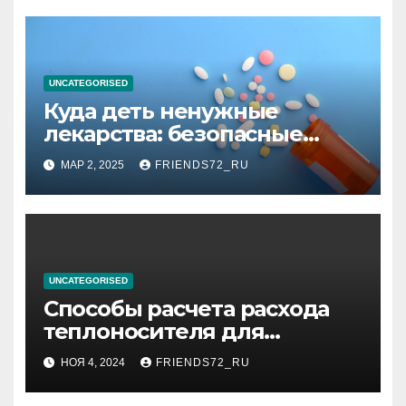
высоком уровне шума
UNCATEGORISED
Куда деть ненужные
лекарства: безопасные
способы утилизации
МАР 2, 2025
FRIENDS72_RU
UNCATEGORISED
Способы расчета расхода
теплоносителя для
системы отопления
НОЯ 4, 2024
FRIENDS72_RU