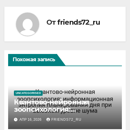
От
friends72_ru
Похожая запись
UNCATEGORISED
Квантово-нейронная
зоопсихология:
информационная энтропия
АПР 16, 2026
FRIENDS72_RU
планирования дня при