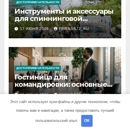
ДОСТОПРИМЕЧАТЕЛЬНОСТИ
Инструменты и аксессуары
для спиннинговой
рыбалки: назначение и
17 ИЮНЯ 2026
FRIENDS72_RU
типы
ДОСТОПРИМЕЧАТЕЛЬНОСТИ
Гостиница для
командировки: основные
критерии выбора
15 ИЮНЯ 2026
FRIENDS72_RU
Этот сайт использует куки-файлы и другие технологии, чтобы
помочь вам в навигации, а также предоставить лучший
пользовательский опыт.
OK