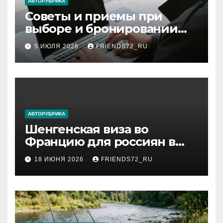
АВТОРУБРИКА
Советы и приемы при
выборе и бронировании
авиабилетов
5 ИЮЛЯ 2026
FRIENDS72_RU
АВТОРУБРИКА
Шенгенская виза во
Францию для россиян в
2026 году: сроки от 3 дней
18 ИЮНЯ 2026
FRIENDS72_RU
и список необходимых
документов