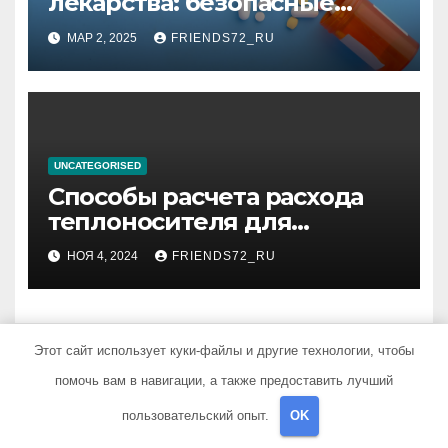
лекарства: безопасные
способы утилизации
МАР 2, 2025
FRIENDS72_RU
UNCATEGORISED
Способы расчета расхода
теплоносителя для
системы отопления
НОЯ 4, 2024
FRIENDS72_RU
Этот сайт использует куки-файлы и другие технологии, чтобы
Добавить комментарий
помочь вам в навигации, а также предоставить лучший
пользовательский опыт.
OK
Для отправки комментария вам необходимо