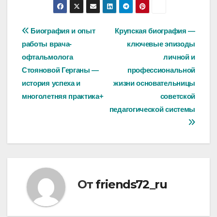
Навигация
Биография и опыт
Крупская биография —
работы врача-
ключевые эпизоды
по
офтальмолога
личной и
записям
Стояновой Герганы —
профессиональной
история успеха и
жизни основательницы
многолетняя практика+
советской
педагогической системы
От
friends72_ru