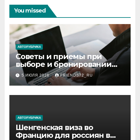
You missed
АВТОРУБРИКА
Советы и приемы при
выборе и бронировании
авиабилетов
5 ИЮЛЯ 2026
FRIENDS72_RU
АВТОРУБРИКА
Шенгенская виза во
Францию для россиян в