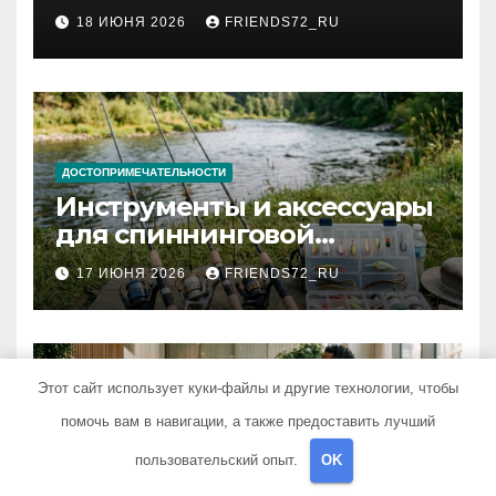
2026 году: сроки от 3 дней
18 ИЮНЯ 2026
FRIENDS72_RU
и список необходимых
документов
ДОСТОПРИМЕЧАТЕЛЬНОСТИ
Инструменты и аксессуары
для спиннинговой
рыбалки: назначение и
17 ИЮНЯ 2026
FRIENDS72_RU
типы
Этот сайт использует куки-файлы и другие технологии, чтобы
помочь вам в навигации, а также предоставить лучший
ДОСТОПРИМЕЧАТЕЛЬНОСТИ
Гостиница для
пользовательский опыт.
OK
командировки: основные