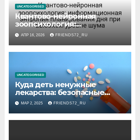
UNCATEGORISED
Квантово-нейронная
зоопсихология:
информационная энтропия
АПР 16, 2026
FRIENDS72_RU
планирования дня при
высоком уровне шума
UNCATEGORISED
Куда деть ненужные
лекарства: безопасные
способы утилизации
МАР 2, 2025
FRIENDS72_RU