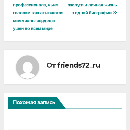
по
профессионала, чьим
заслуги и личная жизнь
записям
голосом захватываются
в одной биографии
миллионы сердец и
ушей во всем мире
От
friends72_ru
Похожая запись