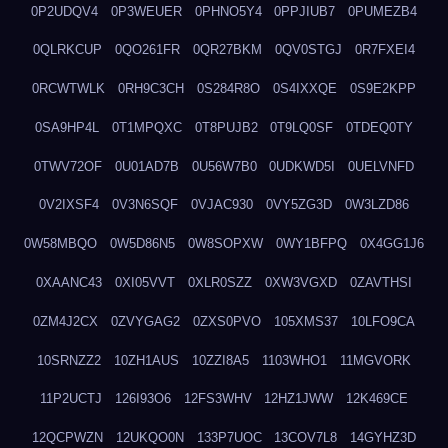
0P2UDQV4
0P3WEUER
0PHNO5Y4
0PPJIUB7
0PUMEZB4
0QLRKCUP
0QO261FR
0QR27BKM
0QV0STGJ
0R7FXEI4
0RCWTWLK
0RH9C3CH
0S284R8O
0S4IXXQE
0S9E2KPP
0SA9HP4L
0T1MPQXC
0T8PUJB2
0T9LQ0SF
0TDEQ0TY
0TWV72OF
0U01AD7B
0U56W7B0
0UDKWD5I
0UELVNFD
0V2IXSF4
0V3N6SQF
0VJAC930
0VY5ZG3D
0W3LZD86
0W58MBQO
0W5D86N5
0W8SOPXW
0WY1BFPQ
0X4GG1J6
0XAANC43
0XI05VVT
0XLR0SZZ
0XW3VGXD
0ZAVTHSI
0ZM4J2CX
0ZVYGAG2
0ZXS0PVO
105XMS37
10LFO9CA
10SRNZZ2
10ZH1AUS
10ZZI8A5
1103WHO1
11MGVORK
11P2UCTJ
126I93O6
12FS3WHV
12HZ1JWW
12K469CE
12QCPWZN
12UKQO0N
133P7UOC
13COV7L8
14GYHZ3D