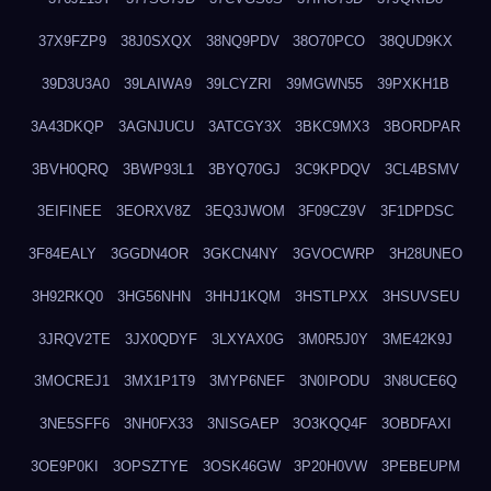
37X9FZP9
38J0SXQX
38NQ9PDV
38O70PCO
38QUD9KX
39D3U3A0
39LAIWA9
39LCYZRI
39MGWN55
39PXKH1B
3A43DKQP
3AGNJUCU
3ATCGY3X
3BKC9MX3
3BORDPAR
3BVH0QRQ
3BWP93L1
3BYQ70GJ
3C9KPDQV
3CL4BSMV
3EIFINEE
3EORXV8Z
3EQ3JWOM
3F09CZ9V
3F1DPDSC
3F84EALY
3GGDN4OR
3GKCN4NY
3GVOCWRP
3H28UNEO
3H92RKQ0
3HG56NHN
3HHJ1KQM
3HSTLPXX
3HSUVSEU
3JRQV2TE
3JX0QDYF
3LXYAX0G
3M0R5J0Y
3ME42K9J
3MOCREJ1
3MX1P1T9
3MYP6NEF
3N0IPODU
3N8UCE6Q
3NE5SFF6
3NH0FX33
3NISGAEP
3O3KQQ4F
3OBDFAXI
3OE9P0KI
3OPSZTYE
3OSK46GW
3P20H0VW
3PEBEUPM