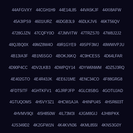
44AFGVXY
44CGH1H9
44E14L85
44VA5KJF
44XI8AFW
45A3IPS9
4601IURZ
46DGB3L9
46DLKJV6
46KT56QV
4728GJZN
47CQFY0O
47JMVITW
47TRZS70
47W8J2J2
48QJBQ0X
49MZ8W4O
49R1GYE9
49SPF3MJ
49WWVPJU
4B13IA3F
4B1N5SGO
4BOKJ6KQ
4C9HCESS
4D64LFAR
4D90P4CC
4DV2LKB3
4DWPQY14
4DYW6NWM
4DZ5J3RQ
4E402GTO
4E4R43JK
4EE6J1ME
4ENC34CO
4F88GRG8
4FDT5ITF
4GHTKFV1
4GJRPJFP
4GLC8SBG
4GOTUJAD
4GTUQOMS
4H5VY3Z1
4HCW1AJA
4HINPU4S
4HSR603T
4HVMV9QI
4I5H850W
4IL73M3I
4JGM8GIJ
4JH8IPKK
4JS349D2
4K2GFW1N
4K4KVN36
4KML855I
4KNS3G0Y