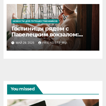
НОВОСТИ ДЛЯ ПУТЕШЕСТВЕННИКОВ
Гостиницы рядом с
Павелецким вокзалом:
комфорт и удобство в
МАЙ 29, 2025
FRIENDS72_RU
Москве
You missed