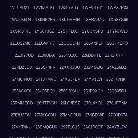
1VT6PD21
1VV8ZAHG
1W387VUY
1WFVB76Y
1WPX7P03
1WUHK6D4
1X9NP2FS
1XEHVF4N
1XFRA9ZO
1XS2YS68
1XSROT4L
1YS8YJ6Z
1YSKFL0G
1YUCNSFB
1YYN7W1J
1Z1US2M8
1ZLGWTF7
1ZOCGLFM
206VNFLF
20GH4EFO
2110Y7UD
21J9UIA6
2254Q10C
226DDKTL
22R2IX7P
22RDZ3DD
22S5F4PR
22XXR3UO
232PTAJG
24AZ56D2
24MC44U0
24TJTMVU
24XS3FEV
24YV1LVI
252T7VNK
253A0XC6
254O5EQJ
258OBXAU
25JR0XCH
25Q8956U
25RMMEOD
26HTTV6H
26L0HESZ
270L4YOL
276UFPNM
27E8J3FW
27MKG0DU
27MNQPU0
27NBD68F
27O3D674
27VYT4KU
28SMQGU6
299T1G15
2A01R6QT
2AAYZL7V