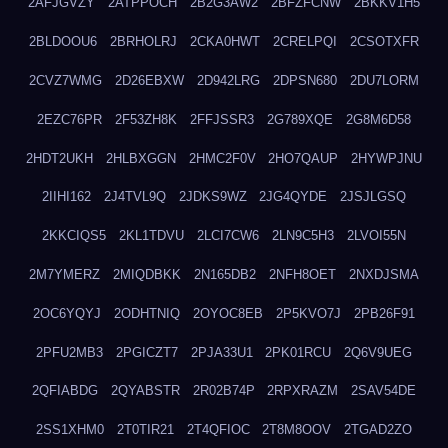
2AFJGVZY
2ATPPOCH
2B2G3AW2
2BFZFCNW
2BKKV1H5
2BLDOOU6
2BRHOLRJ
2CKA0HWT
2CRELPQI
2CSOTXFR
2CVZ7WMG
2D26EBXW
2D942LRG
2DPSN680
2DU7LORM
2EZC76PR
2F53ZH8K
2FFJSSR3
2G789XQE
2G8M6D58
2HDT2UKH
2HLBXGGN
2HMC2F0V
2HO7QAUP
2HYWPJNU
2IIHI162
2J4TVL9Q
2JDKS9WZ
2JG4QYDE
2JSJLGSQ
2KKCIQS5
2KL1TDVU
2LCI7CW6
2LN9C5H3
2LVOI55N
2M7YMERZ
2MIQDBKK
2N165DB2
2NFH8OET
2NXDJSMA
2OC6YQYJ
2ODHTNIQ
2OYOC8EB
2P5KVO7J
2PB26F91
2PFU2MB3
2PGICZT7
2PJA33U1
2PK01RCU
2Q6V9UEG
2QFIABDG
2QYABSTR
2R02B74P
2RPXRAZM
2SAV54DE
2SS1XHM0
2T0TIR21
2T4QFIOC
2T8M8OOV
2TGAD2ZO