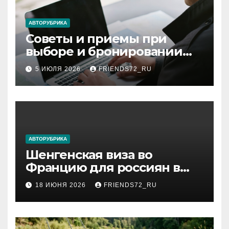
АВТОРУБРИКА
Советы и приемы при
выборе и бронировании
авиабилетов
5 ИЮЛЯ 2026
FRIENDS72_RU
АВТОРУБРИКА
Шенгенская виза во
Францию для россиян в
2026 году: сроки от 3 дней
18 ИЮНЯ 2026
FRIENDS72_RU
и список необходимых
документов