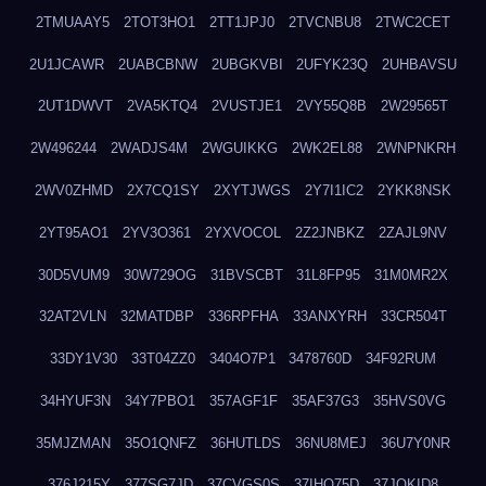
2TMUAAY5
2TOT3HO1
2TT1JPJ0
2TVCNBU8
2TWC2CET
2U1JCAWR
2UABCBNW
2UBGKVBI
2UFYK23Q
2UHBAVSU
2UT1DWVT
2VA5KTQ4
2VUSTJE1
2VY55Q8B
2W29565T
2W496244
2WADJS4M
2WGUIKKG
2WK2EL88
2WNPNKRH
2WV0ZHMD
2X7CQ1SY
2XYTJWGS
2Y7I1IC2
2YKK8NSK
2YT95AO1
2YV3O361
2YXVOCOL
2Z2JNBKZ
2ZAJL9NV
30D5VUM9
30W729OG
31BVSCBT
31L8FP95
31M0MR2X
32AT2VLN
32MATDBP
336RPFHA
33ANXYRH
33CR504T
33DY1V30
33T04ZZ0
3404O7P1
3478760D
34F92RUM
34HYUF3N
34Y7PBO1
357AGF1F
35AF37G3
35HVS0VG
35MJZMAN
35O1QNFZ
36HUTLDS
36NU8MEJ
36U7Y0NR
376J215Y
377SG7JD
37CVGS0S
37IHO75D
37JQKID8