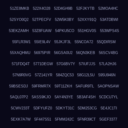
51ZE8MKB
522X4O28
52D4GH9B
52FJKYTB
52MOA4HC
52SYO0Q2
52TPECFV
52W5K0BY
52XXY91Q
53ATDBWI
53EKZAMH
53Z8FUAW
54PKU5CO
551HGV0S
553WPS4S
55FLR3W1
55IE9L4V
55JKJF3L
55NCOA72
55QDIRSM
55XAQHMU
56975PIR
56GSA0U2
56QN3KEB
56SCV4BG
571FDQ4T
5771DEGW
57G6BV7Y
57IUFJJS
57LA2HJ6
57N9R0VG
57Z141YR
584ZQC53
58G12L5U
595U946N
59BSESDJ
59FRMR7X
59T11ZKH
5AFUR9TL
5AOPNSAW
5AQL07P2
5ASS9KJO
5AY4N3YE
5B3AF4SH
5CDCU7YL
5CWV233T
5DFYUFZ0
5DKYT31C
5DM253CG
5E4JC1TI
5EXK7A7W
5F447S51
5FMM242C
5FNR39CT
5GEF3377