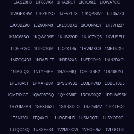
1IASZ8H3
1IF86W04
1IHA2RU7
1IOKJ9IZ
1IOWA7OG
1IWGPKRW
1JEZBYO7
1JFVZL7X
1JKQPSW2
1JL35ZZ0
1JUOBZ9U
1JZ9UNM8
1K1OOBX2
1KJONM1Y
1KJVH227
1KMG68BO
1KQW0D9E
1KUB22OP
1KUC7YQ5
1KVUSEU1
1L0EECVC
1L92C1GM
1LO2KT45
1LVWMXC9
1MF16JX6
1MZGQ4D3
1N3AELFF
1N3R82X5
1NERJOY9
1NIN2DXO
1NIPGIQG
1NTYF4RH
1NZ06F8Q
1OELGBE2
1OUI6BYG
1PET0A5T
1PMAFB0V
1PSGIWB2
1Q3BPV0D
1QBCT8D3
1QMT9XGT
1QWO8TSQ
1QYKS8IF
1RCW99QZ
1RDUWSSK
1RYOMZPR
1SFXG5XT
1SSBXDLO
1SZ258AV
1T04TFO9
1T3A32QI
1TQ4XCLI
1URGFNU5
1USMDQTI
1USXOD9C
1UTQO46Q
1UXXH5X4
1V2M00OW
1VHOFJ5Z
1VLGOT3L