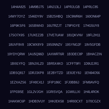
14H4A825
14M9BJ75
14NJ13LJ
14PRJLGB
14PRLC85
14WY7OYZ
1546DY9V
15B2SHBQ
15C9WR6H
160ON64P
16P9KSF6
16SBWI43
16U7RZJT
179PIGYE
17HG5UY8
17SO7X9S
17UXEZ2B
17VE7UAW
181QKVNV
18FL2H11
18UVF9V8
19CWX8Y9
19S0NNZV
19SYNG2F
19V5GFDB
19YDYQRW
1AU5Q96D
1AXWRT6R
1B3DEC8P
1BHACZIN
1BI91YFQ
1BNJXLZ0
1BR5X4KO
1CFFT9FI
1D9U2JR1
1DBSQ817
1DRJ3XP8
1E2BYTZD
1E8JEY8J
1EN94O56
1EZXAZS6
1FH0C41J
1FIP186C
1FJ0BB6J
1FM8AVFQ
1FP03I5E
1GL2VJGH
1GRISVQA
1GWILLXI
1H4L4ROK
1HAKMC6P
1HDB3VUY
1HHJEK58
1HR93CXT
1I70CGZX