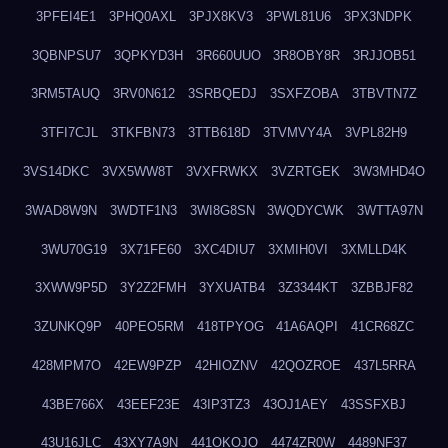
3PFEI4E1
3PHQ0AXL
3PJX8KV3
3PWL81U6
3PX3NDPK
3QBNPSU7
3QPKYD3H
3R660UUO
3R8OBY8R
3RJJOB51
3RM5TAUQ
3RV0N612
3SRBQEDJ
3SXFZOBA
3TBVTN7Z
3TFI7CJL
3TKFBN73
3TTB618D
3TVMVY4A
3VPL82H9
3VS14DKC
3VX5WW8T
3VXFRWKX
3VZRTGEK
3W3MHD4O
3WAD8W9N
3WDTF1N3
3WI8G8SN
3WQDYCWK
3WTTA97N
3WU70G19
3X71FE60
3XC4DIU7
3XMIH0VI
3XMLLD4K
3XWW9P5D
3Y2Z2FMH
3YXUATB4
3Z3344KT
3ZBBJF82
3ZUNKQ9P
40PEO5RM
418TPYOG
41A6AQPI
41CR68ZC
428MPM7O
42EW9PZP
42HIOZNV
42QOZROE
437L5RRA
43BE766X
43EEF23E
43IP3TZ3
43OJ1AEY
43SSFXBJ
43U16JLC
43XY7A9N
441OKOJO
4474ZR0W
4489NF37