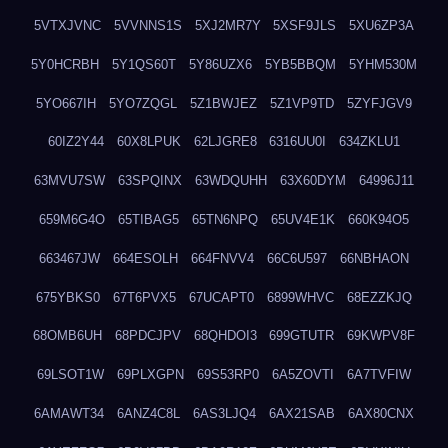
5VTXJVNC
5VVNNS1S
5XJ2MR7Y
5XSF9JLS
5XU6ZP3A
5Y0HCRBH
5Y1QS60T
5Y86UZX6
5YB5BBQM
5YHM530M
5YO667IH
5YO7ZQGL
5Z1BWJEZ
5Z1VP9TD
5ZYFJGV9
60IZ2Y44
60X8LPUK
62LJGRE8
6316UU0I
634ZKLU1
63MVU7SW
63SPQINX
63WDQUHH
63X60DYM
64996J11
659M6G4O
65TIBAG5
65TN6NPQ
65UV4E1K
660K94O5
663467JW
664ESOLH
664FNVV4
66C6U597
66NBHAON
675YBKS0
67T6PVX5
67UCAPT0
6899WHVC
68EZZKJQ
68OMB6UH
68PDCJPV
68QHDOI3
699GTUTR
69KWPV8F
69LSOT1W
69PLXGPN
69S53RP0
6A5ZOVTI
6A7TVFIW
6AMAWT34
6ANZ4C8L
6AS3LJQ4
6AX21SAB
6AX80CNX