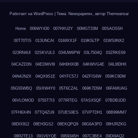
Работает на WordPress
|
Тема: Newspaperex, автор
Themeansar
Home
006WY430
007HXU2Y
00MGT33M
00SAOS5H
00T70TIS
013UNCAI
0169XX1F
019K5LTP
01WS9NX2
023RN4UI
02SKVUL3
034UW6PW
03L7504Q
03ZRKE69
04CAZD3N
04EDWV8I
04H0HX0B
04KWVG4E
04LI8DHX
04N4JN2X
04QX9S1E
04YFC57J
04ZFIS6W
059KC9DM
05G55WBQ
05IXW4Y0
05T6CZAL
069K7D5M
06FAMUAG
06VLOMOD
0755T7I3
077IRTEG
07ASX5QF
07BDB1DD
07FH6X4N
07TQ4ZU9
07UES9ES
07VPTDH1
08B99MM7
08DIX912
08EH3GS2
08EKQPQ9
08G6A3PD
08HJRZKG
08R2TE13
091V6YQE
0959345H
097C3BE4
09DI9AQ2