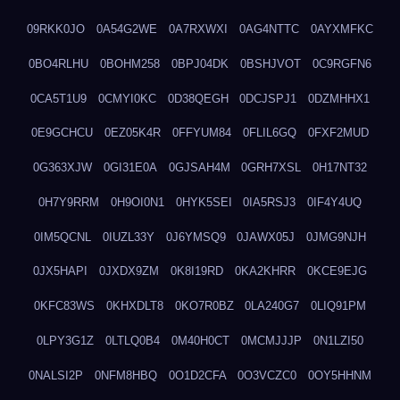
09RKK0JO
0A54G2WE
0A7RXWXI
0AG4NTTC
0AYXMFKC
0BO4RLHU
0BOHM258
0BPJ04DK
0BSHJVOT
0C9RGFN6
0CA5T1U9
0CMYI0KC
0D38QEGH
0DCJSPJ1
0DZMHHX1
0E9GCHCU
0EZ05K4R
0FFYUM84
0FLIL6GQ
0FXF2MUD
0G363XJW
0GI31E0A
0GJSAH4M
0GRH7XSL
0H17NT32
0H7Y9RRM
0H9OI0N1
0HYK5SEI
0IA5RSJ3
0IF4Y4UQ
0IM5QCNL
0IUZL33Y
0J6YMSQ9
0JAWX05J
0JMG9NJH
0JX5HAPI
0JXDX9ZM
0K8I19RD
0KA2KHRR
0KCE9EJG
0KFC83WS
0KHXDLT8
0KO7R0BZ
0LA240G7
0LIQ91PM
0LPY3G1Z
0LTLQ0B4
0M40H0CT
0MCMJJJP
0N1LZI50
0NALSI2P
0NFM8HBQ
0O1D2CFA
0O3VCZC0
0OY5HHNM