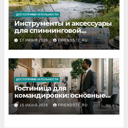
ДОСТОПРИМЕЧАТЕЛЬНОСТИ
Инструменты и аксессуары
для спиннинговой
рыбалки: назначение и
17 ИЮНЯ 2026
FRIENDS72_RU
типы
ДОСТОПРИМЕЧАТЕЛЬНОСТИ
Гостиница для
командировки: основные
критерии выбора
15 ИЮНЯ 2026
FRIENDS72_RU