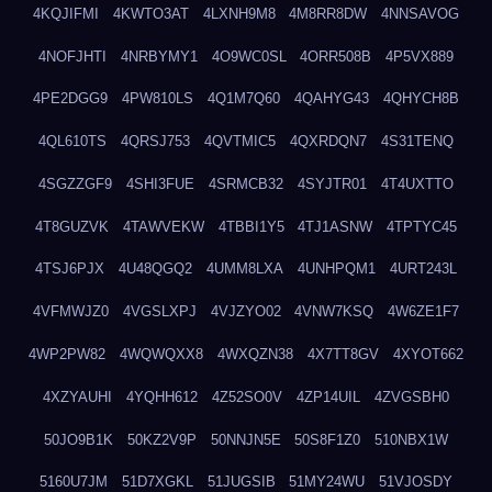
4KQJIFMI
4KWTO3AT
4LXNH9M8
4M8RR8DW
4NNSAVOG
4NOFJHTI
4NRBYMY1
4O9WC0SL
4ORR508B
4P5VX889
4PE2DGG9
4PW810LS
4Q1M7Q60
4QAHYG43
4QHYCH8B
4QL610TS
4QRSJ753
4QVTMIC5
4QXRDQN7
4S31TENQ
4SGZZGF9
4SHI3FUE
4SRMCB32
4SYJTR01
4T4UXTTO
4T8GUZVK
4TAWVEKW
4TBBI1Y5
4TJ1ASNW
4TPTYC45
4TSJ6PJX
4U48QGQ2
4UMM8LXA
4UNHPQM1
4URT243L
4VFMWJZ0
4VGSLXPJ
4VJZYO02
4VNW7KSQ
4W6ZE1F7
4WP2PW82
4WQWQXX8
4WXQZN38
4X7TT8GV
4XYOT662
4XZYAUHI
4YQHH612
4Z52SO0V
4ZP14UIL
4ZVGSBH0
50JO9B1K
50KZ2V9P
50NNJN5E
50S8F1Z0
510NBX1W
5160U7JM
51D7XGKL
51JUGSIB
51MY24WU
51VJOSDY