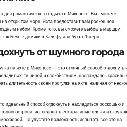
ор для романтического отдыха в Миконосе. Вы сможете
 на открытом море. Яхта предоставит вам роскошное
вездным небом. Кроме того, вы сможете выбрать маршрут,
 как Белые домики в Каляфу или бухта Лягери.
дохнуть от шумного города
гулка на яхте в Миконосе — это отличный способ отдохнуть 
асладиться тишиной и спокойствием, наслаждаясь красивы
ть длительность своей прогулки на яхте, начиная от неско
это идеальный способ отдохнуть и насладиться роскошью и
сторию острова, исследовать его красивые пляжи и окруж
тмосферой. Не упустите возможность испытать все это на