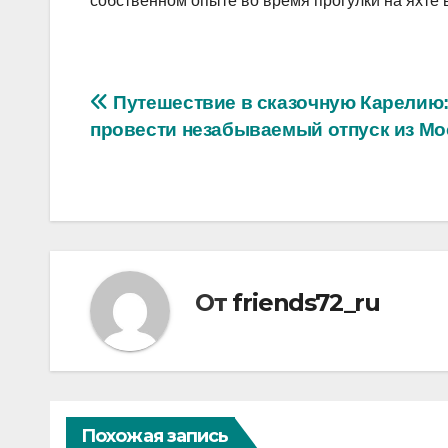
собственном опыте во время прогулки на яхте 
Навигация
Путешествие в сказочную Карелию:
провести незабываемый отпуск из М
по
записям
От
friends72_ru
Похожая запись