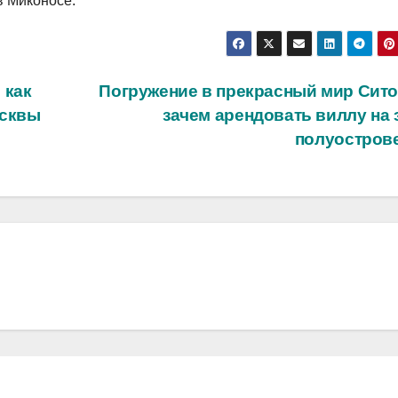
в Миконосе.
 как
Погружение в прекрасный мир Сито
осквы
зачем арендовать виллу на 
полуостров