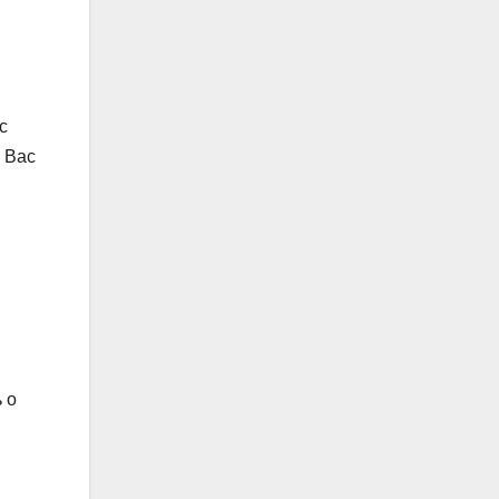
с
. Вас
 о