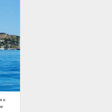
я и
ое