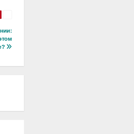
нии:
этом
е?