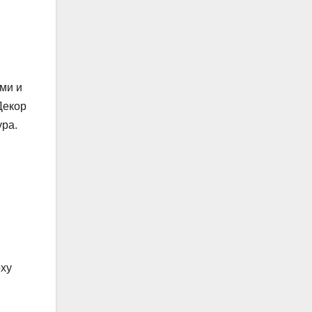
ми и
Декор
ура.
рху