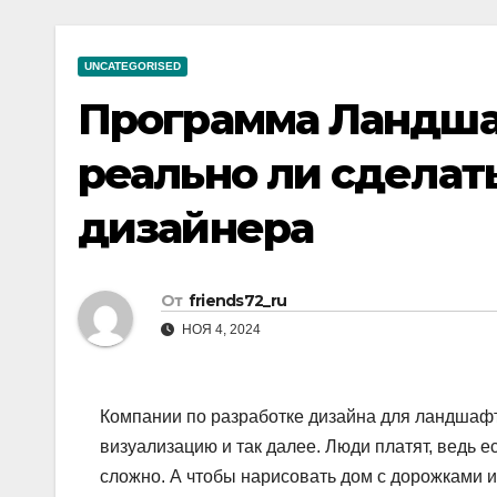
р
a
i
A
а
m
k
p
UNCATEGORISED
в
i
p
Программа Ландша
и
т
реально ли сделать
ь
дизайнера
От
friends72_ru
НОЯ 4, 2024
Компании по разработке дизайна для ландшафта
визуализацию и так далее. Люди платят, ведь е
сложно. А чтобы нарисовать дом с дорожками и