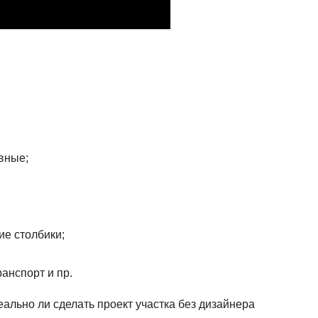
вные;
е столбики;
анспорт и пр.