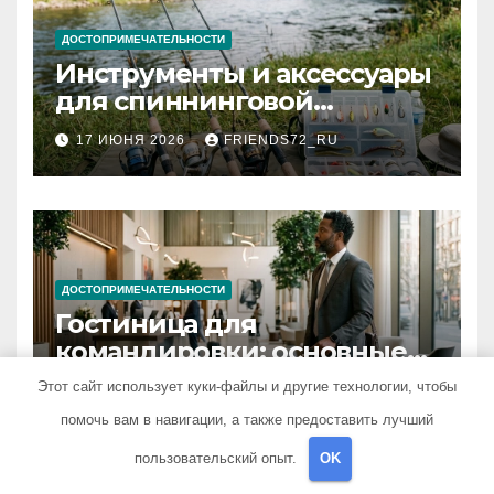
ДОСТОПРИМЕЧАТЕЛЬНОСТИ
Инструменты и аксессуары
для спиннинговой
рыбалки: назначение и
17 ИЮНЯ 2026
FRIENDS72_RU
типы
ДОСТОПРИМЕЧАТЕЛЬНОСТИ
Гостиница для
командировки: основные
критерии выбора
Этот сайт использует куки-файлы и другие технологии, чтобы
15 ИЮНЯ 2026
FRIENDS72_RU
помочь вам в навигации, а также предоставить лучший
пользовательский опыт.
OK