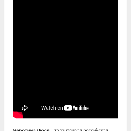
Чеботина Люся
– талантливая российская