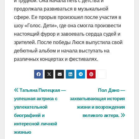
и трудной. Она начала петь с детства и
продолжала развиваться в музыкальной
сфере. Ее прорыв произошел после участия в
шоу «Голос. Дети», где она смогла произвести
настоящий фурор и завоевать сердца судей и
зрителей. После победы Люся выпустила свой
дебютный альбом и начала выступать на
различных концертах и фестивалях.
Навигация
Татьяна Пилецкая —
Пол Дано —
успешная актриса с
захватывающая история
по
увлекательной
жизни и возрождения
записям
биографией и
великого актера.
интересной личной
жизнью