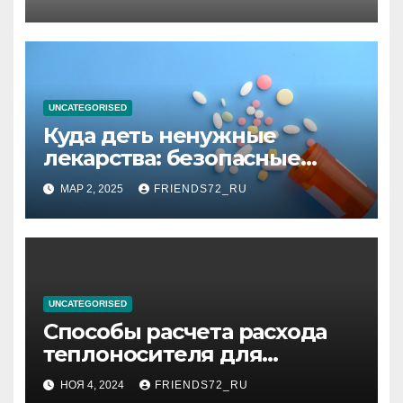
планирования дня при
высоком уровне шума
UNCATEGORISED
Куда деть ненужные
лекарства: безопасные
способы утилизации
МАР 2, 2025
FRIENDS72_RU
UNCATEGORISED
Способы расчета расхода
теплоносителя для
системы отопления
НОЯ 4, 2024
FRIENDS72_RU