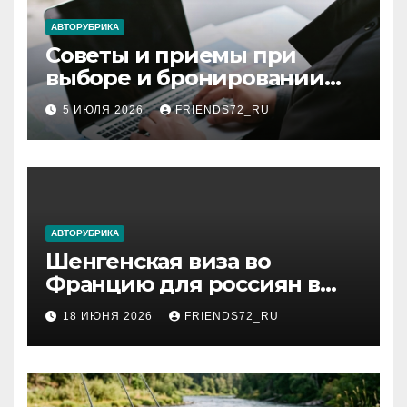
АВТОРУБРИКА
Советы и приемы при
выборе и бронировании
авиабилетов
5 ИЮЛЯ 2026
FRIENDS72_RU
АВТОРУБРИКА
Шенгенская виза во
Францию для россиян в
2026 году: сроки от 3 дней
18 ИЮНЯ 2026
FRIENDS72_RU
и список необходимых
документов