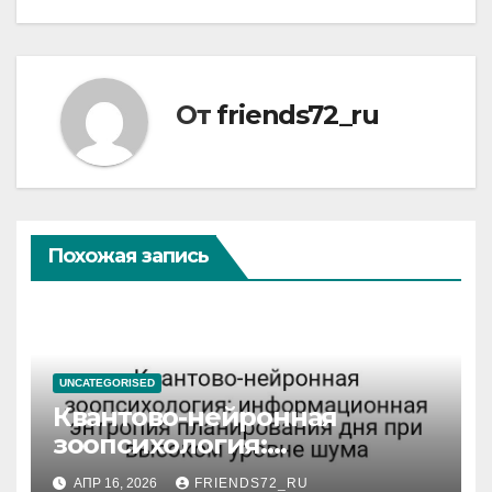
От
friends72_ru
Похожая запись
UNCATEGORISED
Квантово-нейронная
зоопсихология:
информационная энтропия
АПР 16, 2026
FRIENDS72_RU