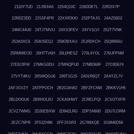
2110Y7UD
21J9UIA6
2254Q10C
226DDKTL
22R2IX7P
22RDZ3DD
22S5F4PR
22XXR3UO
232PTAJG
24AZ56D2
24MC44U0
24TJTMVU
24XS3FEV
24YV1LVI
252T7VNK
253A0XC6
254O5EQJ
258OBXAU
25JR0XCH
25Q8956U
25RMMEOD
26HTTV6H
26L0HESZ
270L4YOL
276UFPNM
27E8J3FW
27MKG0DU
27MNQPU0
27NBD68F
27O3D674
27VYT4KU
28SMQGU6
299T1G15
2A01R6QT
2AAYZL7V
2AFJGVZY
2ATPPOCH
2B2G3AW2
2BFZFCNW
2BKKV1H5
2BLDOOU6
2BRHOLRJ
2CKA0HWT
2CRELPQI
2CSOTXFR
2CVZ7WMG
2D26EBXW
2D942LRG
2DPSN680
2DU7LORM
2EZC76PR
2F53ZH8K
2FFJSSR3
2G789XQE
2G8M6D58