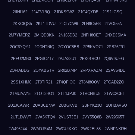
2HDT2UKH
2HLBXGGN
2HMC2F0V
2HO7QAUP
2HYWPJNU
2IIHI162
2J4TVL9Q
2JDKS9WZ
2JG4QYDE
2JSJLGSQ
2KKCIQS5
2KL1TDVU
2LCI7CW6
2LN9C5H3
2LVOI55N
2M7YMERZ
2MIQDBKK
2N165DB2
2NFH8OET
2NXDJSMA
2OC6YQYJ
2ODHTNIQ
2OYOC8EB
2P5KVO7J
2PB26F91
2PFU2MB3
2PGICZT7
2PJA33U1
2PK01RCU
2Q6V9UEG
2QFIABDG
2QYABSTR
2R02B74P
2RPXRAZM
2SAV54DE
2SS1XHM0
2T0TIR21
2T4QFIOC
2T8M8OOV
2TGAD2ZO
2TMUAAY5
2TOT3HO1
2TT1JPJ0
2TVCNBU8
2TWC2CET
2U1JCAWR
2UABCBNW
2UBGKVBI
2UFYK23Q
2UHBAVSU
2UT1DWVT
2VA5KTQ4
2VUSTJE1
2VY55Q8B
2W29565T
2W496244
2WADJS4M
2WGUIKKG
2WK2EL88
2WNPNKRH