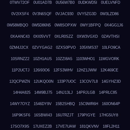
0TWV72OF
0U01AD7B
0U56W7B0
0UDKWD5I
0UELVNFD
0V2IXSF4
0V3N6SQF
0VJAC930
0VY5ZG3D
0W3LZD86
0W58MBQO
0W5D86N5
0W8SOPXW
0WY1BFPQ
0X4GG1J6
0XAANC43
0XI05VVT
0XLR0SZZ
0XW3VGXD
0ZAVTHSI
0ZM4J2CX
0ZVYGAG2
0ZXS0PVO
105XMS37
10LFO9CA
10SRNZZ2
10ZH1AUS
10ZZI8A5
1103WHO1
11MGVORK
11P2UCTJ
126I93O6
12FS3WHV
12HZ1JWW
12K469CE
12QCPWZN
12UKQO0N
133P7UOC
13COV7L8
14GYHZ3D
14H4A825
14M9BJ75
14NJ13LJ
14PRJLGB
14PRLC85
14WY7OYZ
1546DY9V
15B2SHBQ
15C9WR6H
160ON64P
16P9KSF6
16SBWI43
16U7RZJT
179PIGYE
17HG5UY8
17SO7X9S
17UXEZ2B
17VE7UAW
181QKVNV
18FL2H11