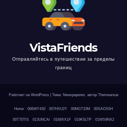
VistaFriends
Отправляйтесь в путешествие за пределы
границ
Работает на WordPress
|
Тема: Newspaperex, автор
Themeansar
Home
006WY430
007HXU2Y
00MGT33M
00SAOS5H
00T70TIS
013UNCAI
0169XX1F
019K5LTP
01WS9NX2