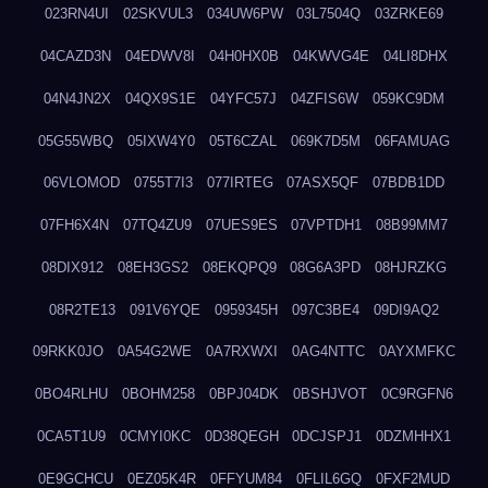
023RN4UI
02SKVUL3
034UW6PW
03L7504Q
03ZRKE69
04CAZD3N
04EDWV8I
04H0HX0B
04KWVG4E
04LI8DHX
04N4JN2X
04QX9S1E
04YFC57J
04ZFIS6W
059KC9DM
05G55WBQ
05IXW4Y0
05T6CZAL
069K7D5M
06FAMUAG
06VLOMOD
0755T7I3
077IRTEG
07ASX5QF
07BDB1DD
07FH6X4N
07TQ4ZU9
07UES9ES
07VPTDH1
08B99MM7
08DIX912
08EH3GS2
08EKQPQ9
08G6A3PD
08HJRZKG
08R2TE13
091V6YQE
0959345H
097C3BE4
09DI9AQ2
09RKK0JO
0A54G2WE
0A7RXWXI
0AG4NTTC
0AYXMFKC
0BO4RLHU
0BOHM258
0BPJ04DK
0BSHJVOT
0C9RGFN6
0CA5T1U9
0CMYI0KC
0D38QEGH
0DCJSPJ1
0DZMHHX1
0E9GCHCU
0EZ05K4R
0FFYUM84
0FLIL6GQ
0FXF2MUD