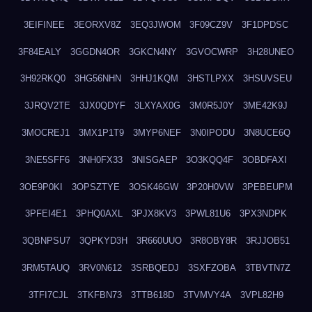
3EIFINEE
3EORXV8Z
3EQ3JWOM
3F09CZ9V
3F1DPDSC
3F84EALY
3GGDN4OR
3GKCN4NY
3GVOCWRP
3H28UNEO
3H92RKQ0
3HG56NHN
3HHJ1KQM
3HSTLPXX
3HSUVSEU
3JRQV2TE
3JX0QDYF
3LXYAX0G
3M0R5J0Y
3ME42K9J
3MOCREJ1
3MX1P1T9
3MYP6NEF
3N0IPODU
3N8UCE6Q
3NE5SFF6
3NH0FX33
3NISGAEP
3O3KQQ4F
3OBDFAXI
3OE9P0KI
3OPSZTYE
3OSK46GW
3P20H0VW
3PEBEUPM
3PFEI4E1
3PHQ0AXL
3PJX8KV3
3PWL81U6
3PX3NDPK
3QBNPSU7
3QPKYD3H
3R660UUO
3R8OBY8R
3RJJOB51
3RM5TAUQ
3RV0N612
3SRBQEDJ
3SXFZOBA
3TBVTN7Z
3TFI7CJL
3TKFBN73
3TTB618D
3TVMVY4A
3VPL82H9