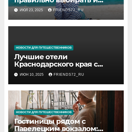
покупать туры
ИЮЛ 23, 2025
FRIENDS72_RU
НОВОСТИ ДЛЯ ПУТЕШЕСТВЕННИКОВ
Лучшие отели
Краснодарского края с
бассейном
ИЮН 10, 2025
FRIENDS72_RU
НОВОСТИ ДЛЯ ПУТЕШЕСТВЕННИКОВ
Гостиницы рядом с
Павелецким вокзалом: