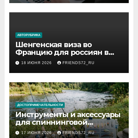
АВТОРУБРИКА
Шенгенская виза во
Францию для россиян в
2026 году: сроки от 3 дней
18 ИЮНЯ 2026
FRIENDS72_RU
и список необходимых
документов
ДОСТОПРИМЕЧАТЕЛЬНОСТИ
Инструменты и аксессуары
для спиннинговой
рыбалки: назначение и
17 ИЮНЯ 2026
FRIENDS72_RU
типы