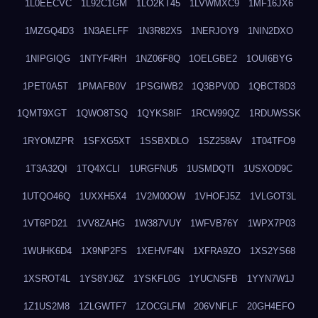
1L0EECVC
1L92C1GM
1LO2KT45
1LVWMXC9
1MF16JX6
1MZGQ4D3
1N3AELFF
1N3R82X5
1NERJOY9
1NIN2DXO
1NIPGIQG
1NTYF4RH
1NZ06F8Q
1OELGBE2
1OUI6BYG
1PET0A5T
1PMAFB0V
1PSGIWB2
1Q3BPV0D
1QBCT8D3
1QMT9XGT
1QWO8TSQ
1QYKS8IF
1RCW99QZ
1RDUWSSK
1RYOMZPR
1SFXG5XT
1SSBXDLO
1SZ258AV
1T04TFO9
1T3A32QI
1TQ4XCLI
1URGFNU5
1USMDQTI
1USXOD9C
1UTQO46Q
1UXXH5X4
1V2M00OW
1VHOFJ5Z
1VLGOT3L
1VT6PD21
1VV8ZAHG
1W387VUY
1WFVB76Y
1WPX7P03
1WUHK6D4
1X9NP2FS
1XEHVF4N
1XFRA9ZO
1XS2YS68
1XSROT4L
1YS8YJ6Z
1YSKFL0G
1YUCNSFB
1YYN7W1J
1Z1US2M8
1ZLGWTF7
1ZOCGLFM
206VNFLF
20GH4EFO