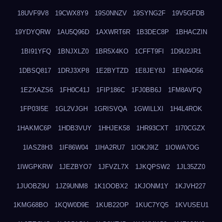
18UVF9V8
19CWX8Y9
19S0NNZV
19SYNG2F
19V5GFDB
19YDYQRW
1AU5Q96D
1AXWRT6R
1B3DEC8P
1BHACZIN
1BI91YFQ
1BNJXLZ0
1BR5X4KO
1CFFT9FI
1D9U2JR1
1DBSQ817
1DRJ3XP8
1E2BYTZD
1E8JEY8J
1EN94O56
1EZXAZS6
1FH0C41J
1FIP186C
1FJ0BB6J
1FM8AVFQ
1FP03I5E
1GL2VJGH
1GRISVQA
1GWILLXI
1H4L4ROK
1HAKMC6P
1HDB3VUY
1HHJEK58
1HR93CXT
1I70CGZX
1IASZ8H3
1IF86W04
1IHA2RU7
1IOKJ9IZ
1IOWA7OG
1IWGPKRW
1JEZBYO7
1JFVZL7X
1JKQPSW2
1JL35ZZ0
1JUOBZ9U
1JZ9UNM8
1K1OOBX2
1KJONM1Y
1KJVH227
1KMG68BO
1KQW0D9E
1KUB22OP
1KUC7YQ5
1KVUSEU1