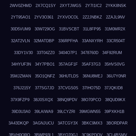
2WV0ZHMD
2X7CQ1SY
2XYTJWGS
2Y7I1IC2
2YKK8NSK
2YT95AO1
2YV3O361
2YXVOCOL
2Z2JNBKZ
2ZAJL9NV
30D5VUM9
30W729OG
31BVSCBT
31L8FP95
31M0MR2X
32AT2VLN
32MATDBP
336RPFHA
33ANXYRH
33CR504T
33DY1V30
33T04ZZ0
3404O7P1
3478760D
34F92RUM
34HYUF3N
34Y7PBO1
357AGF1F
35AF37G3
35HVS0VG
35MJZMAN
35O1QNFZ
36HUTLDS
36NU8MEJ
36U7Y0NR
376J215Y
377SG7JD
37CVGS0S
37IHO75D
37JQKID8
37X9FZP9
38J0SXQX
38NQ9PDV
38O70PCO
38QUD9KX
39D3U3A0
39LAIWA9
39LCYZRI
39MGWN55
39PXKH1B
3A43DKQP
3AGNJUCU
3ATCGY3X
3BKC9MX3
3BORDPAR
3BVH0QRQ
3BWP93L1
3BYQ70GJ
3C9KPDQV
3CL4BSMV