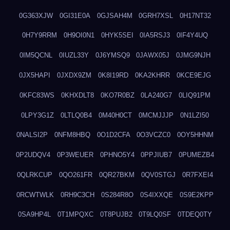
0G363XJW
0GI31E0A
0GJSAH4M
0GRH7XSL
0H17NT32
0H7Y9RRM
0H9OI0N1
0HYK5SEI
0IA5RSJ3
0IF4Y4UQ
0IM5QCNL
0IUZL33Y
0J6YMSQ9
0JAWX05J
0JMG9NJH
0JX5HAPI
0JXDX9ZM
0K8I19RD
0KA2KHRR
0KCE9EJG
0KFC83WS
0KHXDLT8
0KO7R0BZ
0LA240G7
0LIQ91PM
0LPY3G1Z
0LTLQ0B4
0M40H0CT
0MCMJJJP
0N1LZI50
0NALSI2P
0NFM8HBQ
0O1D2CFA
0O3VCZC0
0OY5HHNM
0P2UDQV4
0P3WEUER
0PHNO5Y4
0PPJIUB7
0PUMEZB4
0QLRKCUP
0QO261FR
0QR27BKM
0QV0STGJ
0R7FXEI4
0RCWTWLK
0RH9C3CH
0S284R8O
0S4IXXQE
0S9E2KPP
0SA9HP4L
0T1MPQXC
0T8PUJB2
0T9LQ0SF
0TDEQ0TY