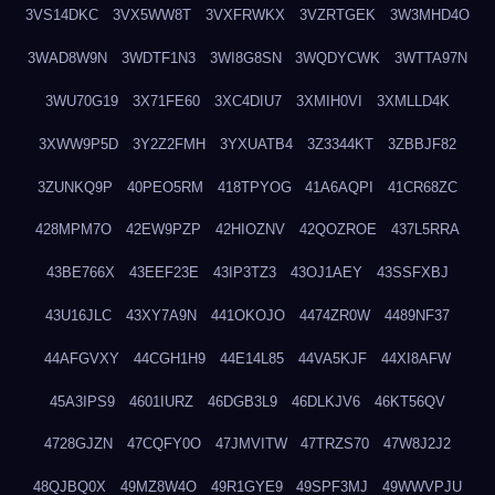
3VS14DKC
3VX5WW8T
3VXFRWKX
3VZRTGEK
3W3MHD4O
3WAD8W9N
3WDTF1N3
3WI8G8SN
3WQDYCWK
3WTTA97N
3WU70G19
3X71FE60
3XC4DIU7
3XMIH0VI
3XMLLD4K
3XWW9P5D
3Y2Z2FMH
3YXUATB4
3Z3344KT
3ZBBJF82
3ZUNKQ9P
40PEO5RM
418TPYOG
41A6AQPI
41CR68ZC
428MPM7O
42EW9PZP
42HIOZNV
42QOZROE
437L5RRA
43BE766X
43EEF23E
43IP3TZ3
43OJ1AEY
43SSFXBJ
43U16JLC
43XY7A9N
441OKOJO
4474ZR0W
4489NF37
44AFGVXY
44CGH1H9
44E14L85
44VA5KJF
44XI8AFW
45A3IPS9
4601IURZ
46DGB3L9
46DLKJV6
46KT56QV
4728GJZN
47CQFY0O
47JMVITW
47TRZS70
47W8J2J2
48QJBQ0X
49MZ8W4O
49R1GYE9
49SPF3MJ
49WWVPJU