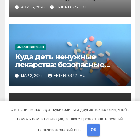
информационная энтропия
АПР 16, 2026
FRIENDS72_RU
планирования дня при
высоком уровне шума
UNCATEGORISED
Куда деть ненужные
лекарства: безопасные
способы утилизации
МАР 2, 2025
FRIENDS72_RU
Этот сайт использует куки-файлы и другие технологии, чтобы
UNCATEGORISED
помочь вам в навигации, а также предоставить лучший
Способы расчета расхода
пользовательский опыт.
OK
теплоносителя для