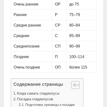
Очень ранние
ОР
до 75
Ранние
Р
75–79
Средне ранние
СР
80–84
Средние
С
85–89
Среднепозние
СП
90–99
Поздние
П
100–114
Очень поздние
ОП
более 115
Содержание страницы
Когда сажать гладиолусы
Посадка гладиолусов
Подготовка луковицы к посадке