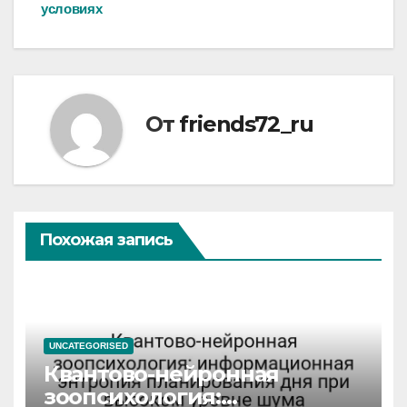
записям
условиях
От
friends72_ru
Похожая запись
UNCATEGORISED
Квантово-нейронная
зоопсихология: