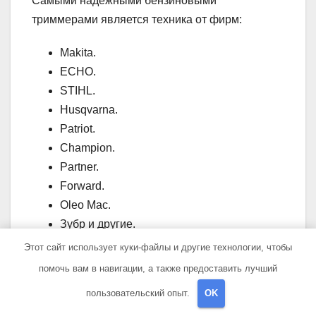
Самыми надежными бензиновыми
триммерами является техника от фирм:
Makita.
ECHO.
STIHL.
Husqvarna.
Patriot.
Champion.
Partner.
Forward.
Oleo Mac.
Зубр и другие.
Этот сайт использует куки-файлы и другие технологии, чтобы
При выборе стоит изучить отзывы покупателей,
помочь вам в навигации, а также предоставить лучший
покупать лучше в специализированных
магазинах. Менеджеры дадут подержать
пользовательский опыт.
OK
инструмент в руках, и убедиться в его