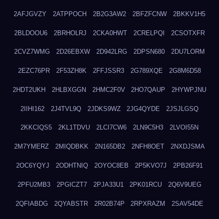
2AFJGVZY
2ATPPOCH
2B2G3AW2
2BFZFCNW
2BKKV1H5
2BLDOOU6
2BRHOLRJ
2CKA0HWT
2CRELPQI
2CSOTXFR
2CVZ7WMG
2D26EBXW
2D942LRG
2DPSN680
2DU7LORM
2EZC76PR
2F53ZH8K
2FFJSSR3
2G789XQE
2G8M6D58
2HDT2UKH
2HLBXGGN
2HMC2F0V
2HO7QAUP
2HYWPJNU
2IIHI162
2J4TVL9Q
2JDKS9WZ
2JG4QYDE
2JSJLGSQ
2KKCIQS5
2KL1TDVU
2LCI7CW6
2LN9C5H3
2LVOI55N
2M7YMERZ
2MIQDBKK
2N165DB2
2NFH8OET
2NXDJSMA
2OC6YQYJ
2ODHTNIQ
2OYOC8EB
2P5KVO7J
2PB26F91
2PFU2MB3
2PGICZT7
2PJA33U1
2PK01RCU
2Q6V9UEG
2QFIABDG
2QYABSTR
2R02B74P
2RPXRAZM
2SAV54DE