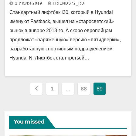
2 ИЮЛЯ 2019
FRIENDS72_RU
Стандартный лифтбек i30, который в Hyundai
именуют Fastback, вышел на «старосветский»
рынок в январе 2018-го. А скоро европейцам
предложат «заряженную» версию «пятидверки»,
разработанную спортивным подразделением
Hyundai N. Лифтбек стал третьей…
Пагинация
1
…
88
89
записей
You missed