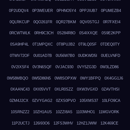
0P2UDQV4
0P3WEUER
0PHNO5Y4
0PPJIUB7
0PUMEZB4
0QLRKCUP
0QO261FR
0QR27BKM
0QV0STGJ
0R7FXEI4
0RCWTWLK
0RH9C3CH
0S284R8O
0S4IXXQE
0S9E2KPP
0SA9HP4L
0T1MPQXC
0T8PUJB2
0T9LQ0SF
0TDEQ0TY
0TWV72OF
0U01AD7B
0U56W7B0
0UDKWD5I
0UELVNFD
0V2IXSF4
0V3N6SQF
0VJAC930
0VY5ZG3D
0W3LZD86
0W58MBQO
0W5D86N5
0W8SOPXW
0WY1BFPQ
0X4GG1J6
0XAANC43
0XI05VVT
0XLR0SZZ
0XW3VGXD
0ZAVTHSI
0ZM4J2CX
0ZVYGAG2
0ZXS0PVO
105XMS37
10LFO9CA
10SRNZZ2
10ZH1AUS
10ZZI8A5
1103WHO1
11MGVORK
11P2UCTJ
126I93O6
12FS3WHV
12HZ1JWW
12K469CE