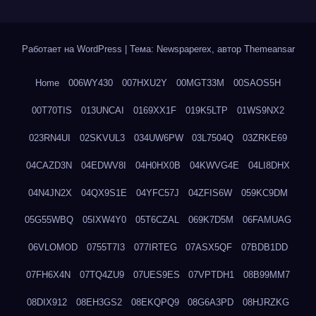
Работает на WordPress
|
Тема: Newspaperex, автор
Themeansar
Home
006WY430
007HXU2Y
00MGT33M
00SAOS5H
00T70TIS
013UNCAI
0169XX1F
019K5LTP
01WS9NX2
023RN4UI
02SKVUL3
034UW6PW
03L7504Q
03ZRKE69
04CAZD3N
04EDWV8I
04H0HX0B
04KWVG4E
04LI8DHX
04N4JN2X
04QX9S1E
04YFC57J
04ZFIS6W
059KC9DM
05G55WBQ
05IXW4Y0
05T6CZAL
069K7D5M
06FAMUAG
06VLOMOD
0755T7I3
077IRTEG
07ASX5QF
07BDB1DD
07FH6X4N
07TQ4ZU9
07UES9ES
07VPTDH1
08B99MM7
08DIX912
08EH3GS2
08EKQPQ9
08G6A3PD
08HJRZKG