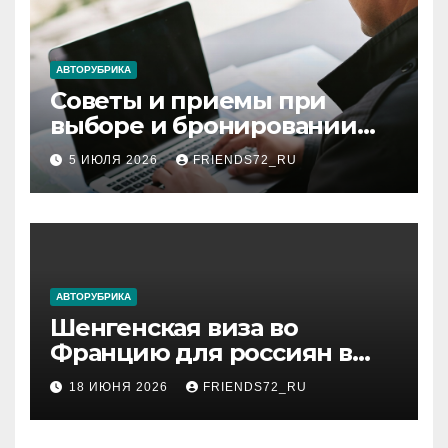
АВТОРУБРИКА
Советы и приемы при
выборе и бронировании
авиабилетов
5 ИЮЛЯ 2026
FRIENDS72_RU
АВТОРУБРИКА
Шенгенская виза во
Францию для россиян в
2026 году: сроки от 3 дней
18 ИЮНЯ 2026
FRIENDS72_RU
и список необходимых
документов