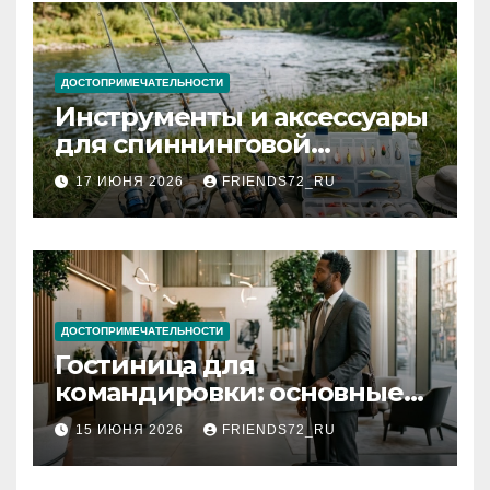
ДОСТОПРИМЕЧАТЕЛЬНОСТИ
Инструменты и аксессуары
для спиннинговой
рыбалки: назначение и
17 ИЮНЯ 2026
FRIENDS72_RU
типы
ДОСТОПРИМЕЧАТЕЛЬНОСТИ
Гостиница для
командировки: основные
критерии выбора
15 ИЮНЯ 2026
FRIENDS72_RU