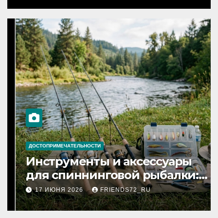
ДОСТОПРИМЕЧАТЕЛЬНОСТИ
Инструменты и аксессуары
для спиннинговой рыбалки:
назначение и типы
17 ИЮНЯ 2026
FRIENDS72_RU