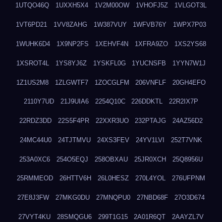
1UTQO46Q
1UXXH5X4
1V2M00OW
1VHOFJ5Z
1VLGOT3L
1VT6PD21
1VV8ZAHG
1W387VUY
1WFVB76Y
1WPX7P03
1WUHK6D4
1X9NP2FS
1XEHVF4N
1XFRA9ZO
1XS2YS68
1XSROT4L
1YS8YJ6Z
1YSKFL0G
1YUCNSFB
1YYN7W1J
1Z1US2M8
1ZLGWTF7
1ZOCGLFM
206VNFLF
20GH4EFO
2110Y7UD
21J9UIA6
2254Q10C
226DDKTL
22R2IX7P
22RDZ3DD
22S5F4PR
22XXR3UO
232PTAJG
24AZ56D2
24MC44U0
24TJTMVU
24XS3FEV
24YV1LVI
252T7VNK
253A0XC6
254O5EQJ
258OBXAU
25JR0XCH
25Q8956U
25RMMEOD
26HTTV6H
26L0HESZ
270L4YOL
276UFPNM
27E8J3FW
27MKG0DU
27MNQPU0
27NBD68F
27O3D674
27VYT4KU
28SMQGU6
299T1G15
2A01R6QT
2AAYZL7V