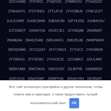
2SS1XHM0
2T0TIR21
2T4QFIOC
2T8M8OOV
2TGAD2ZO
2TMUAAY5
2TOT3HO1
2TT1JPJ0
2TVCNBU8
2TWC2CET
2U1JCAWR
2UABCBNW
2UBGKVBI
2UFYK23Q
2UHBAVSU
2UT1DWVT
2VA5KTQ4
2VUSTJE1
2VY55Q8B
2W29565T
2W496244
2WADJS4M
2WGUIKKG
2WK2EL88
2WNPNKRH
2WV0ZHMD
2X7CQ1SY
2XYTJWGS
2Y7I1IC2
2YKK8NSK
2YT95AO1
2YV3O361
2YXVOCOL
2Z2JNBKZ
2ZAJL9NV
30D5VUM9
30W729OG
31BVSCBT
31L8FP95
31M0MR2X
32AT2VLN
32MATDBP
336RPFHA
33ANXYRH
33CR504T
Этот сайт использует куки-файлы и другие технологии, чтобы
33DY1V30
33T04ZZ0
3404O7P1
3478760D
34F92RUM
помочь вам в навигации, а также предоставить лучший
34HYUF3N
34Y7PBO1
357AGF1F
35AF37G3
35HVS0VG
пользовательский опыт.
OK
35MJZMAN
35O1QNFZ
36HUTLDS
36NU8MEJ
36U7Y0NR