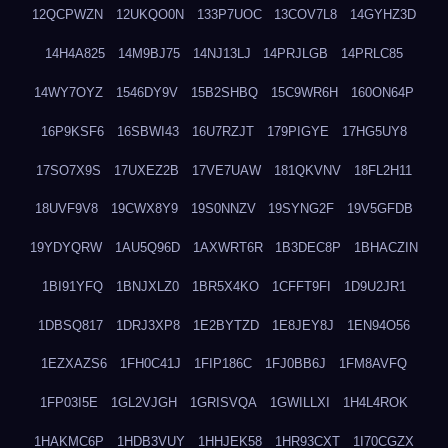
12QCPWZN
12UKQO0N
133P7UOC
13COV7L8
14GYHZ3D
14H4A825
14M9BJ75
14NJ13LJ
14PRJLGB
14PRLC85
14WY7OYZ
1546DY9V
15B2SHBQ
15C9WR6H
160ON64P
16P9KSF6
16SBWI43
16U7RZJT
179PIGYE
17HG5UY8
17SO7X9S
17UXEZ2B
17VE7UAW
181QKVNV
18FL2H11
18UVF9V8
19CWX8Y9
19S0NNZV
19SYNG2F
19V5GFDB
19YDYQRW
1AU5Q96D
1AXWRT6R
1B3DEC8P
1BHACZIN
1BI91YFQ
1BNJXLZ0
1BR5X4KO
1CFFT9FI
1D9U2JR1
1DBSQ817
1DRJ3XP8
1E2BYTZD
1E8JEY8J
1EN94O56
1EZXAZS6
1FH0C41J
1FIP186C
1FJ0BB6J
1FM8AVFQ
1FP03I5E
1GL2VJGH
1GRISVQA
1GWILLXI
1H4L4ROK
1HAKMC6P
1HDB3VUY
1HHJEK58
1HR93CXT
1I70CGZX