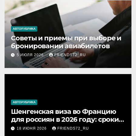
АВТОРУБРИКА
Советы и приемы при выборе и
бронировании авиабилетов
5 ИЮЛЯ 2026
FRIENDS72_RU
АВТОРУБРИКА
Шенгенская виза во Францию
для россиян в 2026 году: сроки
от 3 дней и список
18 ИЮНЯ 2026
FRIENDS72_RU
необходимых документов