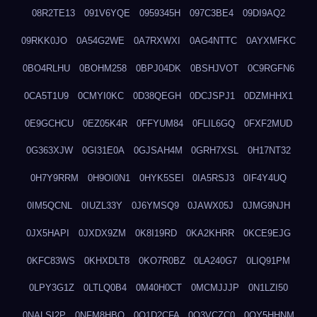
08R2TE13
091V6YQE
0959345H
097C3BE4
09DI9AQ2
09RKK0JO
0A54G2WE
0A7RXWXI
0AG4NTTC
0AYXMFKC
0BO4RLHU
0BOHM258
0BPJ04DK
0BSHJVOT
0C9RGFN6
0CA5T1U9
0CMYI0KC
0D38QEGH
0DCJSPJ1
0DZMHHX1
0E9GCHCU
0EZ05K4R
0FFYUM84
0FLIL6GQ
0FXF2MUD
0G363XJW
0GI31E0A
0GJSAH4M
0GRH7XSL
0H17NT32
0H7Y9RRM
0H9OI0N1
0HYK5SEI
0IA5RSJ3
0IF4Y4UQ
0IM5QCNL
0IUZL33Y
0J6YMSQ9
0JAWX05J
0JMG9NJH
0JX5HAPI
0JXDX9ZM
0K8I19RD
0KA2KHRR
0KCE9EJG
0KFC83WS
0KHXDLT8
0KO7R0BZ
0LA240G7
0LIQ91PM
0LPY3G1Z
0LTLQ0B4
0M40H0CT
0MCMJJJP
0N1LZI50
0NALSI2P
0NFM8HBQ
0O1D2CFA
0O3VCZC0
0OY5HHNM