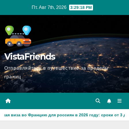
Перейти
Пт. Авг 7th, 2026
3:29:20 PM
к
содержимому
VistaFriends
Отправляйтесь в путешествие за пределы
границ
для россиян в 2026 году: сроки от 3 дней и список необход