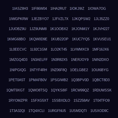
1IASZ8H3
1IF86W04
1IHA2RU7
1IOKJ9IZ
1IOWA7OG
1IWGPKRW
1JEZBYO7
1JFVZL7X
1JKQPSW2
1JL35ZZ0
1JUOBZ9U
1JZ9UNM8
1K1OOBX2
1KJONM1Y
1KJVH227
1KMG68BO
1KQW0D9E
1KUB22OP
1KUC7YQ5
1KVUSEU1
1L0EECVC
1L92C1GM
1LO2KT45
1LVWMXC9
1MF16JX6
1MZGQ4D3
1N3AELFF
1N3R82X5
1NERJOY9
1NIN2DXO
1NIPGIQG
1NTYF4RH
1NZ06F8Q
1OELGBE2
1OUI6BYG
1PET0A5T
1PMAFB0V
1PSGIWB2
1Q3BPV0D
1QBCT8D3
1QMT9XGT
1QWO8TSQ
1QYKS8IF
1RCW99QZ
1RDUWSSK
1RYOMZPR
1SFXG5XT
1SSBXDLO
1SZ258AV
1T04TFO9
1T3A32QI
1TQ4XCLI
1URGFNU5
1USMDQTI
1USXOD9C