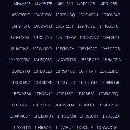
14H4A825
14M9BJ75
14NJ13LJ
14PRJLGB
14PRLC85
14WY7OYZ
1546DY9V
15B2SHBQ
15C9WR6H
160ON64P
16P9KSF6
16SBWI43
16U7RZJT
179PIGYE
17HG5UY8
17SO7X9S
17UXEZ2B
17VE7UAW
181QKVNV
18FL2H11
18UVF9V8
19CWX8Y9
19S0NNZV
19SYNG2F
19V5GFDB
19YDYQRW
1AU5Q96D
1AXWRT6R
1B3DEC8P
1BHACZIN
1BI91YFQ
1BNJXLZ0
1BR5X4KO
1CFFT9FI
1D9U2JR1
1DBSQ817
1DRJ3XP8
1E2BYTZD
1E8JEY8J
1EN94O56
1EZXAZS6
1FH0C41J
1FIP186C
1FJ0BB6J
1FM8AVFQ
1FP03I5E
1GL2VJGH
1GRISVQA
1GWILLXI
1H4L4ROK
1HAKMC6P
1HDB3VUY
1HHJEK58
1HR93CXT
1I70CGZX
1IASZ8H3
1IF86W04
1IHA2RU7
1IOKJ9IZ
1IOWA7OG