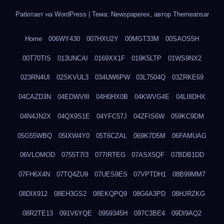
Работает на WordPress
|
Тема: Newspaperex, автор
Themeansar
Home
006WY430
007HXU2Y
00MGT33M
00SAOS5H
00T70TIS
013UNCAI
0169XX1F
019K5LTP
01WS9NX2
023RN4UI
02SKVUL3
034UW6PW
03L7504Q
03ZRKE69
04CAZD3N
04EDWV8I
04H0HX0B
04KWVG4E
04LI8DHX
04N4JN2X
04QX9S1E
04YFC57J
04ZFIS6W
059KC9DM
05G55WBQ
05IXW4Y0
05T6CZAL
069K7D5M
06FAMUAG
06VLOMOD
0755T7I3
077IRTEG
07ASX5QF
07BDB1DD
07FH6X4N
07TQ4ZU9
07UES9ES
07VPTDH1
08B99MM7
08DIX912
08EH3GS2
08EKQPQ9
08G6A3PD
08HJRZKG
08R2TE13
091V6YQE
0959345H
097C3BE4
09DI9AQ2