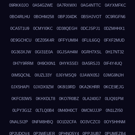
09RKK0JO
0A54G2WE
0A7RXWXI
0AG4NTTC
0AYXMFKC
0BO4RLHU
0BOHM258
0BPJ04DK
0BSHJVOT
0C9RGFN6
0CA5T1U9
0CMYI0KC
0D38QEGH
0DCJSPJ1
0DZMHHX1
0E9GCHCU
0EZ05K4R
0FFYUM84
0FLIL6GQ
0FXF2MUD
0G363XJW
0GI31E0A
0GJSAH4M
0GRH7XSL
0H17NT32
0H7Y9RRM
0H9OI0N1
0HYK5SEI
0IA5RSJ3
0IF4Y4UQ
0IM5QCNL
0IUZL33Y
0J6YMSQ9
0JAWX05J
0JMG9NJH
0JX5HAPI
0JXDX9ZM
0K8I19RD
0KA2KHRR
0KCE9EJG
0KFC83WS
0KHXDLT8
0KO7R0BZ
0LA240G7
0LIQ91PM
0LPY3G1Z
0LTLQ0B4
0M40H0CT
0MCMJJJP
0N1LZI50
0NALSI2P
0NFM8HBQ
0O1D2CFA
0O3VCZC0
0OY5HHNM
0P2UDQV4
0P3WEUER
0PHNO5Y4
0PPJIUB7
0PUMEZB4