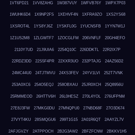
1VT6PD21
1VV8ZAHG
1W387VUY
1WFVB76Y
1WPX7P03
1WUHK6D4
1X9NP2FS
1XEHVF4N
1XFRA9ZO
1XS2YS68
1XSROT4L
1YS8YJ6Z
1YSKFL0G
1YUCNSFB
1YYN7W1J
1Z1US2M8
1ZLGWTF7
1ZOCGLFM
206VNFLF
20GH4EFO
2110Y7UD
21J9UIA6
2254Q10C
226DDKTL
22R2IX7P
22RDZ3DD
22S5F4PR
22XXR3UO
232PTAJG
24AZ56D2
24MC44U0
24TJTMVU
24XS3FEV
24YV1LVI
252T7VNK
253A0XC6
254O5EQJ
258OBXAU
25JR0XCH
25Q8956U
25RMMEOD
26HTTV6H
26L0HESZ
270L4YOL
276UFPNM
27E8J3FW
27MKG0DU
27MNQPU0
27NBD68F
27O3D674
27VYT4KU
28SMQGU6
299T1G15
2A01R6QT
2AAYZL7V
2AFJGVZY
2ATPPOCH
2B2G3AW2
2BFZFCNW
2BKKV1H5