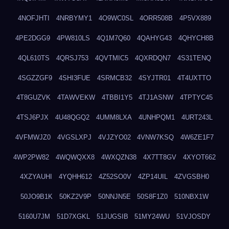
4NOFJHTI
4NRBYMY1
4O9WC0SL
4ORR508B
4P5VX889
4PE2DGG9
4PW810LS
4Q1M7Q60
4QAHYG43
4QHYCH8B
4QL610TS
4QRSJ753
4QVTMIC5
4QXRDQN7
4S31TENQ
4SGZZGF9
4SHI3FUE
4SRMCB32
4SYJTR01
4T4UXTTO
4T8GUZVK
4TAWVEKW
4TBBI1Y5
4TJ1ASNW
4TPTYC45
4TSJ6PJX
4U48QGQ2
4UMM8LXA
4UNHPQM1
4URT243L
4VFMWJZ0
4VGSLXPJ
4VJZYO02
4VNW7KSQ
4W6ZE1F7
4WP2PW82
4WQWQXX8
4WXQZN38
4X7TT8GV
4XYOT662
4XZYAUHI
4YQHH612
4Z52SO0V
4ZP14UIL
4ZVGSBH0
50JO9B1K
50KZ2V9P
50NNJN5E
50S8F1Z0
510NBX1W
5160U7JM
51D7XGKL
51JUGSIB
51MY24WU
51VJOSDY