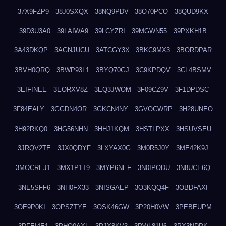
37X9FZP9
38J0SXQX
38NQ9PDV
38O70PCO
38QUD9KX
39D3U3A0
39LAIWA9
39LCYZRI
39MGWN55
39PXKH1B
3A43DKQP
3AGNJUCU
3ATCGY3X
3BKC9MX3
3BORDPAR
3BVH0QRQ
3BWP93L1
3BYQ70GJ
3C9KPDQV
3CL4BSMV
3EIFINEE
3EORXV8Z
3EQ3JWOM
3F09CZ9V
3F1DPDSC
3F84EALY
3GGDN4OR
3GKCN4NY
3GVOCWRP
3H28UNEO
3H92RKQ0
3HG56NHN
3HHJ1KQM
3HSTLPXX
3HSUVSEU
3JRQV2TE
3JX0QDYF
3LXYAX0G
3M0R5J0Y
3ME42K9J
3MOCREJ1
3MX1P1T9
3MYP6NEF
3N0IPODU
3N8UCE6Q
3NE5SFF6
3NH0FX33
3NISGAEP
3O3KQQ4F
3OBDFAXI
3OE9P0KI
3OPSZTYE
3OSK46GW
3P20H0VW
3PEBEUPM