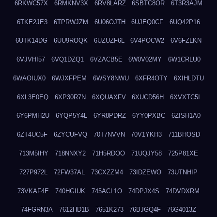
6RKWC57X
6RMKNV3X
6RV8LARZ
6SBTC8OR
6T3R3AJM
6TKE2JE3
6TPRWJZM
6U06OJTH
6UJEQ0CF
6UQ42P16
6UTK14DG
6UU9ROQK
6UZUZF6L
6V4POCW2
6V6FZLKN
6VJVHI57
6VQ1DZQ1
6VZACB5E
6W0V02MY
6W1CRLU0
6WAOIUX0
6WJXFPEM
6WSY8NWU
6XFR4OTY
6XIHLDTU
6XL3E0EQ
6XP30R7N
6XQUAXFV
6XUCD56H
6XVXTC5I
6Y6PMH2U
6YQP5Y4L
6YR8PDRZ
6YY0PXBC
6ZISH1A0
6ZT4UC5F
6ZYCUFVQ
70T7NVVN
70V1YKH3
711BHOSD
713M5IHY
718NNXY2
71H5RDOO
71UQJY58
725P81XE
727P972L
72FW37AL
73CXZZM4
73IDZEWO
73UTNHIP
73VKAF4E
740HGIUK
745ACL1O
74DPJX4S
74DVDXRM
74FGRN3A
7612HD1B
7651K273
76BJGQ4F
76G4013Z