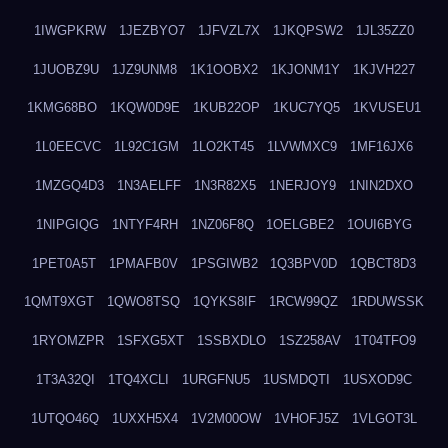
1IWGPKRW
1JEZBYO7
1JFVZL7X
1JKQPSW2
1JL35ZZ0
1JUOBZ9U
1JZ9UNM8
1K1OOBX2
1KJONM1Y
1KJVH227
1KMG68BO
1KQW0D9E
1KUB22OP
1KUC7YQ5
1KVUSEU1
1L0EECVC
1L92C1GM
1LO2KT45
1LVWMXC9
1MF16JX6
1MZGQ4D3
1N3AELFF
1N3R82X5
1NERJOY9
1NIN2DXO
1NIPGIQG
1NTYF4RH
1NZ06F8Q
1OELGBE2
1OUI6BYG
1PET0A5T
1PMAFB0V
1PSGIWB2
1Q3BPV0D
1QBCT8D3
1QMT9XGT
1QWO8TSQ
1QYKS8IF
1RCW99QZ
1RDUWSSK
1RYOMZPR
1SFXG5XT
1SSBXDLO
1SZ258AV
1T04TFO9
1T3A32QI
1TQ4XCLI
1URGFNU5
1USMDQTI
1USXOD9C
1UTQO46Q
1UXXH5X4
1V2M00OW
1VHOFJ5Z
1VLGOT3L