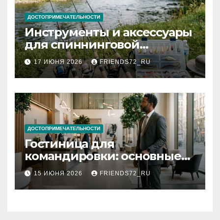
ДОСТОПРИМЕЧАТЕЛЬНОСТИ
Инструменты и аксессуары
для спиннинговой
рыбалки: назначение и
17 ИЮНЯ 2026
FRIENDS72_RU
типы
ДОСТОПРИМЕЧАТЕЛЬНОСТИ
Гостиница для
командировки: основные
критерии выбора
15 ИЮНЯ 2026
FRIENDS72_RU