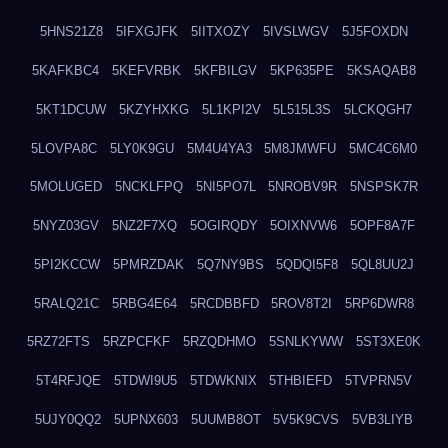
5HNS21Z8
5IFXGJFK
5IITXOZY
5IVSLWGV
5J5FOXDN
5KAFKBC4
5KEFVRBK
5KFBILGV
5KP635PE
5KSAQAB8
5KT1DCUW
5KZYHXKG
5L1KPI2V
5L515L3S
5LCKQGH7
5LOVPA8C
5LY0K9GU
5M4U4YA3
5M8JMWFU
5MC4C6M0
5MOLUGED
5NCKLFPQ
5NI5PO7L
5NROBV9R
5NSPSK7R
5NYZ03GV
5NZ2F7XQ
5OGIRQDY
5OIXNVW6
5OPF8A7F
5PI2KCCW
5PMRZDAK
5Q7NY9BS
5QDQI5F8
5QL8UU2J
5RALQ21C
5RBG4E64
5RCDBBFD
5ROV8T2I
5RP6DWR8
5RZ72FTS
5RZPCFKF
5RZQDHMO
5SNLKYWW
5ST3XE0K
5T4RFJQE
5TDWI9U5
5TDWKNIX
5THBIEFD
5TVPRN5V
5UJY0QQ2
5UPNX603
5UUMB8OT
5V5K9CVS
5VB3LIYB