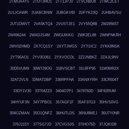
2TMUAAY5
2TOT3HO1
2TT1JPJ0
2TVCNBU8
2TWC2CET
2U1JCAWR
2UABCBNW
2UBGKVBI
2UFYK23Q
2UHBAVSU
2UT1DWVT
2VA5KTQ4
2VUSTJE1
2VY55Q8B
2W29565T
2W496244
2WADJS4M
2WGUIKKG
2WK2EL88
2WNPNKRH
2WV0ZHMD
2X7CQ1SY
2XYTJWGS
2Y7I1IC2
2YKK8NSK
2YT95AO1
2YV3O361
2YXVOCOL
2Z2JNBKZ
2ZAJL9NV
30D5VUM9
30W729OG
31BVSCBT
31L8FP95
31M0MR2X
32AT2VLN
32MATDBP
336RPFHA
33ANXYRH
33CR504T
33DY1V30
33T04ZZ0
3404O7P1
3478760D
34F92RUM
34HYUF3N
34Y7PBO1
357AGF1F
35AF37G3
35HVS0VG
35MJZMAN
35O1QNFZ
36HUTLDS
36NU8MEJ
36U7Y0NR
376J215Y
377SG7JD
37CVGS0S
37IHO75D
37JQKID8