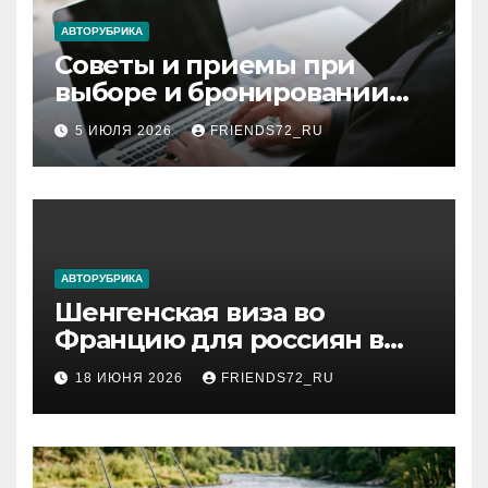
АВТОРУБРИКА
Советы и приемы при
выборе и бронировании
авиабилетов
5 ИЮЛЯ 2026
FRIENDS72_RU
АВТОРУБРИКА
Шенгенская виза во
Францию для россиян в
2026 году: сроки от 3 дней
18 ИЮНЯ 2026
FRIENDS72_RU
и список необходимых
документов