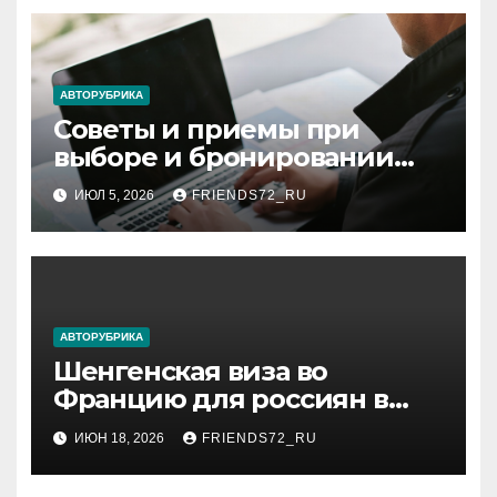
АВТОРУБРИКА
Советы и приемы при
выборе и бронировании
авиабилетов
ИЮЛ 5, 2026
FRIENDS72_RU
АВТОРУБРИКА
Шенгенская виза во
Францию для россиян в
2026 году: сроки от 3 дней и
ИЮН 18, 2026
FRIENDS72_RU
список необходимых
документов