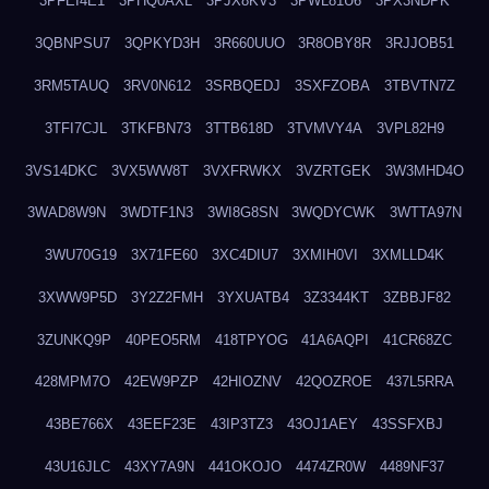
3PFEI4E1
3PHQ0AXL
3PJX8KV3
3PWL81U6
3PX3NDPK
3QBNPSU7
3QPKYD3H
3R660UUO
3R8OBY8R
3RJJOB51
3RM5TAUQ
3RV0N612
3SRBQEDJ
3SXFZOBA
3TBVTN7Z
3TFI7CJL
3TKFBN73
3TTB618D
3TVMVY4A
3VPL82H9
3VS14DKC
3VX5WW8T
3VXFRWKX
3VZRTGEK
3W3MHD4O
3WAD8W9N
3WDTF1N3
3WI8G8SN
3WQDYCWK
3WTTA97N
3WU70G19
3X71FE60
3XC4DIU7
3XMIH0VI
3XMLLD4K
3XWW9P5D
3Y2Z2FMH
3YXUATB4
3Z3344KT
3ZBBJF82
3ZUNKQ9P
40PEO5RM
418TPYOG
41A6AQPI
41CR68ZC
428MPM7O
42EW9PZP
42HIOZNV
42QOZROE
437L5RRA
43BE766X
43EEF23E
43IP3TZ3
43OJ1AEY
43SSFXBJ
43U16JLC
43XY7A9N
441OKOJO
4474ZR0W
4489NF37