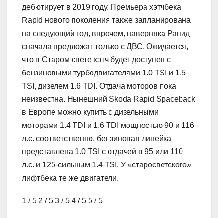
дебютирует в 2019 году. Премьера хэтчбека
Rapid нового поколения также запланирована
на следующий год, впрочем, наверняка Рапид
сначала предложат только с ДВС. Ожидается,
что в Старом свете хэтч будет доступен с
бензиновыми турбодвигателями 1.0 TSI и 1.5
TSI, дизелем 1.6 TDI. Отдача моторов пока
неизвестна. Нынешний Skoda Rapid Spaceback
в Европе можно купить с дизельными
моторами 1.4 TDI и 1.6 TDI мощностью 90 и 116
л.с. соответственно, бензиновая линейка
представлена 1.0 TSI с отдачей в 95 или 110
л.с. и 125-сильным 1.4 TSI. У «старосветского»
лифтбека те же двигатели.
1
/ 5
2
/ 5
3
/ 5
4
/ 5
5
/ 5