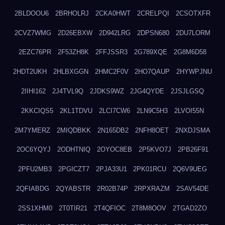
2BLDOOU6
2BRHOLRJ
2CKA0HWT
2CRELPQI
2CSOTXFR
2CVZ7WMG
2D26EBXW
2D942LRG
2DPSN680
2DU7LORM
2EZC76PR
2F53ZH8K
2FFJSSR3
2G789XQE
2G8M6D58
2HDT2UKH
2HLBXGGN
2HMC2F0V
2HO7QAUP
2HYWPJNU
2IIHI162
2J4TVL9Q
2JDKS9WZ
2JG4QYDE
2JSJLGSQ
2KKCIQS5
2KL1TDVU
2LCI7CW6
2LN9C5H3
2LVOI55N
2M7YMERZ
2MIQDBKK
2N165DB2
2NFH8OET
2NXDJSMA
2OC6YQYJ
2ODHTNIQ
2OYOC8EB
2P5KVO7J
2PB26F91
2PFU2MB3
2PGICZT7
2PJA33U1
2PK01RCU
2Q6V9UEG
2QFIABDG
2QYABSTR
2R02B74P
2RPXRAZM
2SAV54DE
2SS1XHM0
2T0TIR21
2T4QFIOC
2T8M8OOV
2TGAD2ZO