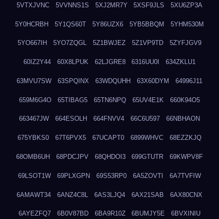
5VTXJVNC
5VVNNS1S
5XJ2MR7Y
5XSF9JLS
5XU6ZP3A
5Y0HCRBH
5Y1QS60T
5Y86UZX6
5YB5BBQM
5YHM530M
5YO667IH
5YO7ZQGL
5Z1BWJEZ
5Z1VP9TD
5ZYFJGV9
60IZ2Y44
60X8LPUK
62LJGRE8
6316UU0I
634ZKLU1
63MVU7SW
63SPQINX
63WDQUHH
63X60DYM
64996J11
659M6G4O
65TIBAG5
65TN6NPQ
65UV4E1K
660K94O5
663467JW
664ESOLH
664FNVV4
66C6U597
66NBHAON
675YBKS0
67T6PVX5
67UCAPT0
6899WHVC
68EZZKJQ
68OMB6UH
68PDCJPV
68QHDOI3
699GTUTR
69KWPV8F
69LSOT1W
69PLXGPN
69S53RP0
6A5ZOVTI
6A7TVFIW
6AMAWT34
6ANZ4C8L
6AS3LJQ4
6AX21SAB
6AX80CNX
6AYEZFQ7
6B0V87BD
6BA9R10Z
6BUMJY5E
6BVXINIU