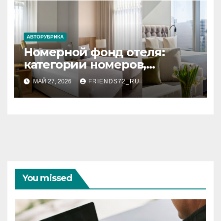
АВТОРУБРИКА
Номерной фонд отеля:
категории номеров,
вместимость и стандартное
МАЙ 27, 2026
FRIENDS72_RU
оснащение
You missed