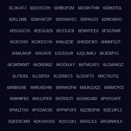
6CJKUI7J
6D1OSCXH
6D8BUPZM
6DCMVTHM
6DDK07UL
6DEL198E
6DMVW7ZP
6DO5WVEC
6DPAK2I3
6DREN8XO
6DSSGCV5
6EEGL9Z9
6EI21UCB
6EMNTEE0
6F1DJ5WF
6G3CXI93
6G3KEGYN
6H6L0Z3E
6HD2DCBO
6HM0FQJT
6HWL9A3P
6I5IUH76
6JGSI1UR
6JQL3WKJ
6K3EBPX1
6K3WDMWT
6KDND60Z
6KOOILKY
6KPMGXPJ
6LGMA8OZ
6LI78JDL
6LL59T6X
6LSD5KCS
6LSGIF7V
6MC7XUTQ
6MNBISNE
6MRU4GHW
6MRWI2FW
6MUKQ2Q2
6N6MCPD2
6N8H9PB2
6NS1JPER
6NTR3U7I
6OXMG49D
6PHYGAFF
6PM1Z7A5
6PO2WC0X
6PPNPOF5
6Q23B2FW
6QE19FL3
6QEEKCMR
6QKOAUOS
6QVIJ1K1
6R431JL5
6RGMWOLX