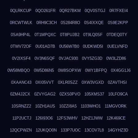
0QLRKCUP
0QO261FR
0QR27BKM
0QV0STGJ
0R7FXEI4
0RCWTWLK
0RH9C3CH
0S284R8O
0S4IXXQE
0S9E2KPP
0SA9HP4L
0T1MPQXC
0T8PUJB2
0T9LQ0SF
0TDEQ0TY
0TWV72OF
0U01AD7B
0U56W7B0
0UDKWD5I
0UELVNFD
0V2IXSF4
0V3N6SQF
0VJAC930
0VY5ZG3D
0W3LZD86
0W58MBQO
0W5D86N5
0W8SOPXW
0WY1BFPQ
0X4GG1J6
0XAANC43
0XI05VVT
0XLR0SZZ
0XW3VGXD
0ZAVTHSI
0ZM4J2CX
0ZVYGAG2
0ZXS0PVO
105XMS37
10LFO9CA
10SRNZZ2
10ZH1AUS
10ZZI8A5
1103WHO1
11MGVORK
11P2UCTJ
126I93O6
12FS3WHV
12HZ1JWW
12K469CE
12QCPWZN
12UKQO0N
133P7UOC
13COV7L8
14GYHZ3D