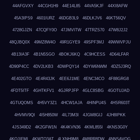
44AFGVXY
44CGH1H9
44E14L85
44VA5KJF
44XI8AFW
45A3IPS9
4601IURZ
46DGB3L9
46DLKJV6
46KT56QV
4728GJZN
47CQFY0O
47JMVITW
47TRZS70
47W8J2J2
48QJBQ0X
49MZ8W4O
49R1GYE9
49SPF3MJ
49WWVPJU
4B13IA3F
4B1N5SGO
4BOKJ6KQ
4C9HCESS
4D64LFAR
4D90P4CC
4DV2LKB3
4DWPQY14
4DYW6NWM
4DZ5J3RQ
4E402GTO
4E4R43JK
4EE6J1ME
4ENC34CO
4F88GRG8
4FDT5ITF
4GHTKFV1
4GJRPJFP
4GLC8SBG
4GOTUJAD
4GTUQOMS
4H5VY3Z1
4HCW1AJA
4HINPU4S
4HSR603T
4HVMV9QI
4I5H850W
4IL73M3I
4JGM8GIJ
4JH8IPKK
4JS349D2
4K2GFW1N
4K4KVN36
4KML855I
4KNS3G0Y
4KQJIFMI
4KWTO3AT
4LXNH9M8
4M8RR8DW
4NNSAVOG