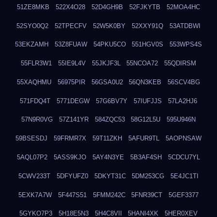
51ZE8MKB
522X4O28
52D4GH9B
52FJKYTB
52MOA4HC
52SYO0Q2
52TPECFV
52W5K0BY
52XXY91Q
53ATDBWI
53EKZAMH
53Z8FUAW
54PKU5CO
551HGV0S
553WPS4S
55FLR3W1
55IE9L4V
55JKJF3L
55NCOA72
55QDIRSM
55XAQHMU
56975PIR
56GSA0U2
56QN3KEB
56SCV4BG
571FDQ4T
5771DEGW
57G6BV7Y
57IUFJJS
57LA2HJ6
57N9R0VG
57Z141YR
584ZQC53
58G12L5U
595U946N
59BSESDJ
59FRMR7X
59T11ZKH
5AFUR9TL
5AOPNSAW
5AQL07P2
5ASS9KJO
5AY4N3YE
5B3AF4SH
5CDCU7YL
5CWV233T
5DFYUFZ0
5DKYT31C
5DM253CG
5E4JC1TI
5EXK7A7W
5F447S51
5FMM242C
5FNR39CT
5GEF3377
5GYKO7P3
5H18E5N3
5H4C8VII
5HANI4XK
5HER0XEV