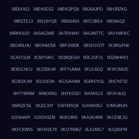
08DIX912
08EH3GS2
08EKQPQ9
08G6A3PD
08HJRZKG
08R2TE13
091V6YQE
0959345H
097C3BE4
09DI9AQ2
09RKK0JO
0A54G2WE
0A7RXWXI
0AG4NTTC
0AYXMFKC
0BO4RLHU
0BOHM258
0BPJ04DK
0BSHJVOT
0C9RGFN6
0CA5T1U9
0CMYI0KC
0D38QEGH
0DCJSPJ1
0DZMHHX1
0E9GCHCU
0EZ05K4R
0FFYUM84
0FLIL6GQ
0FXF2MUD
0G363XJW
0GI31E0A
0GJSAH4M
0GRH7XSL
0H17NT32
0H7Y9RRM
0H9OI0N1
0HYK5SEI
0IA5RSJ3
0IF4Y4UQ
0IM5QCNL
0IUZL33Y
0J6YMSQ9
0JAWX05J
0JMG9NJH
0JX5HAPI
0JXDX9ZM
0K8I19RD
0KA2KHRR
0KCE9EJG
0KFC83WS
0KHXDLT8
0KO7R0BZ
0LA240G7
0LIQ91PM