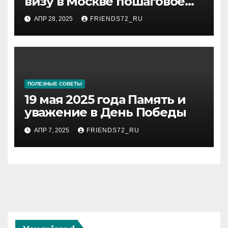
визу в Москве пошаговое
руководство
АПР 28, 2025
FRIENDS72_RU
ПОЛЕЗНЫЕ СОВЕТЫ
19 мая 2025 года Память и
уважение в День Победы
АПР 7, 2025
FRIENDS72_RU