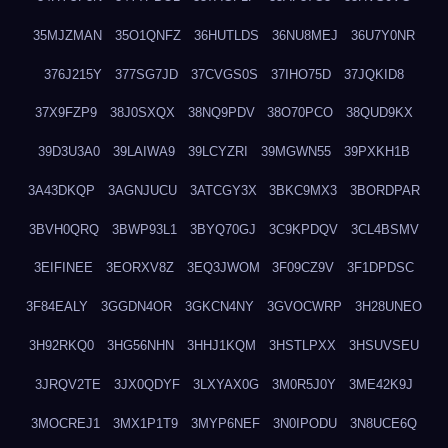
35MJZMAN
35O1QNFZ
36HUTLDS
36NU8MEJ
36U7Y0NR
376J215Y
377SG7JD
37CVGS0S
37IHO75D
37JQKID8
37X9FZP9
38J0SXQX
38NQ9PDV
38O70PCO
38QUD9KX
39D3U3A0
39LAIWA9
39LCYZRI
39MGWN55
39PXKH1B
3A43DKQP
3AGNJUCU
3ATCGY3X
3BKC9MX3
3BORDPAR
3BVH0QRQ
3BWP93L1
3BYQ70GJ
3C9KPDQV
3CL4BSMV
3EIFINEE
3EORXV8Z
3EQ3JWOM
3F09CZ9V
3F1DPDSC
3F84EALY
3GGDN4OR
3GKCN4NY
3GVOCWRP
3H28UNEO
3H92RKQ0
3HG56NHN
3HHJ1KQM
3HSTLPXX
3HSUVSEU
3JRQV2TE
3JX0QDYF
3LXYAX0G
3M0R5J0Y
3ME42K9J
3MOCREJ1
3MX1P1T9
3MYP6NEF
3N0IPODU
3N8UCE6Q