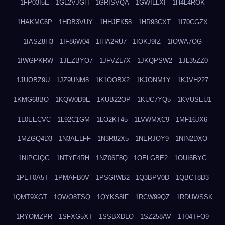
1FP03I5E
1GL2VJGH
1GRISVQA
1GWILLXI
1H4L4ROK
1HAKMC6P
1HDB3VUY
1HHJEK58
1HR93CXT
1I70CGZX
1IASZ8H3
1IF86W04
1IHA2RU7
1IOKJ9IZ
1IOWA7OG
1IWGPKRW
1JEZBYO7
1JFVZL7X
1JKQPSW2
1JL35ZZ0
1JUOBZ9U
1JZ9UNM8
1K1OOBX2
1KJONM1Y
1KJVH227
1KMG68BO
1KQW0D9E
1KUB22OP
1KUC7YQ5
1KVUSEU1
1L0EECVC
1L92C1GM
1LO2KT45
1LVWMXC9
1MF16JX6
1MZGQ4D3
1N3AELFF
1N3R82X5
1NERJOY9
1NIN2DXO
1NIPGIQG
1NTYF4RH
1NZ06F8Q
1OELGBE2
1OUI6BYG
1PET0A5T
1PMAFB0V
1PSGIWB2
1Q3BPV0D
1QBCT8D3
1QMT9XGT
1QWO8TSQ
1QYKS8IF
1RCW99QZ
1RDUWSSK
1RYOMZPR
1SFXG5XT
1SSBXDLO
1SZ258AV
1T04TFO9