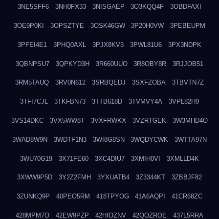
3NE5SFF6
3NH0FX33
3NISGAEP
3O3KQQ4F
3OBDFAXI
3OE9P0KI
3OPSZTYE
3OSK46GW
3P20H0VW
3PEBEUPM
3PFEI4E1
3PHQ0AXL
3PJX8KV3
3PWL81U6
3PX3NDPK
3QBNPSU7
3QPKYD3H
3R660UUO
3R8OBY8R
3RJJOB51
3RM5TAUQ
3RV0N612
3SRBQEDJ
3SXFZOBA
3TBVTN7Z
3TFI7CJL
3TKFBN73
3TTB618D
3TVMVY4A
3VPL82H9
3VS14DKC
3VX5WW8T
3VXFRWKX
3VZRTGEK
3W3MHD4O
3WAD8W9N
3WDTF1N3
3WI8G8SN
3WQDYCWK
3WTTA97N
3WU70G19
3X71FE60
3XC4DIU7
3XMIH0VI
3XMLLD4K
3XWW9P5D
3Y2Z2FMH
3YXUATB4
3Z3344KT
3ZBBJF82
3ZUNKQ9P
40PEO5RM
418TPYOG
41A6AQPI
41CR68ZC
428MPM7O
42EW9PZP
42HIOZNV
42QOZROE
437L5RRA