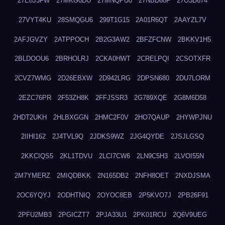
27E8J3FW
27MKG0DU
27MNQPU0
27NBD68F
27O3D674
27VYT4KU
28SMQGU6
299T1G15
2A01R6QT
2AAYZL7V
2AFJGVZY
2ATPPOCH
2B2G3AW2
2BFZFCNW
2BKKV1H5
2BLDOOU6
2BRHOLRJ
2CKA0HWT
2CRELPQI
2CSOTXFR
2CVZ7WMG
2D26EBXW
2D942LRG
2DPSN680
2DU7LORM
2EZC76PR
2F53ZH8K
2FFJSSR3
2G789XQE
2G8M6D58
2HDT2UKH
2HLBXGGN
2HMC2F0V
2HO7QAUP
2HYWPJNU
2IIHI162
2J4TVL9Q
2JDKS9WZ
2JG4QYDE
2JSJLGSQ
2KKCIQS5
2KL1TDVU
2LCI7CW6
2LN9C5H3
2LVOI55N
2M7YMERZ
2MIQDBKK
2N165DB2
2NFH8OET
2NXDJSMA
2OC6YQYJ
2ODHTNIQ
2OYOC8EB
2P5KVO7J
2PB26F91
2PFU2MB3
2PGICZT7
2PJA33U1
2PK01RCU
2Q6V9UEG