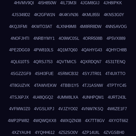
4HVMV9QI
4I5H850W
4IL73M3I
4JGM8GIJ
4JH8IPKK
4JS349D2
4K2GFW1N
4K4KVN36
4KML855I
4KNS3G0Y
4KQJIFMI
4KWTO3AT
4LXNH9M8
4M8RR8DW
4NNSAVOG
4NOFJHTI
4NRBYMY1
4O9WC0SL
4ORR508B
4P5VX889
4PE2DGG9
4PW810LS
4Q1M7Q60
4QAHYG43
4QHYCH8B
4QL610TS
4QRSJ753
4QVTMIC5
4QXRDQN7
4S31TENQ
4SGZZGF9
4SHI3FUE
4SRMCB32
4SYJTR01
4T4UXTTO
4T8GUZVK
4TAWVEKW
4TBBI1Y5
4TJ1ASNW
4TPTYC45
4TSJ6PJX
4U48QGQ2
4UMM8LXA
4UNHPQM1
4URT243L
4VFMWJZ0
4VGSLXPJ
4VJZYO02
4VNW7KSQ
4W6ZE1F7
4WP2PW82
4WQWQXX8
4WXQZN38
4X7TT8GV
4XYOT662
4XZYAUHI
4YQHH612
4Z52SO0V
4ZP14UIL
4ZVGSBH0