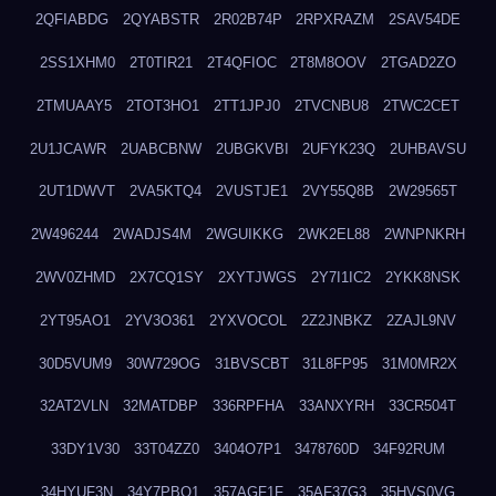
2QFIABDG
2QYABSTR
2R02B74P
2RPXRAZM
2SAV54DE
2SS1XHM0
2T0TIR21
2T4QFIOC
2T8M8OOV
2TGAD2ZO
2TMUAAY5
2TOT3HO1
2TT1JPJ0
2TVCNBU8
2TWC2CET
2U1JCAWR
2UABCBNW
2UBGKVBI
2UFYK23Q
2UHBAVSU
2UT1DWVT
2VA5KTQ4
2VUSTJE1
2VY55Q8B
2W29565T
2W496244
2WADJS4M
2WGUIKKG
2WK2EL88
2WNPNKRH
2WV0ZHMD
2X7CQ1SY
2XYTJWGS
2Y7I1IC2
2YKK8NSK
2YT95AO1
2YV3O361
2YXVOCOL
2Z2JNBKZ
2ZAJL9NV
30D5VUM9
30W729OG
31BVSCBT
31L8FP95
31M0MR2X
32AT2VLN
32MATDBP
336RPFHA
33ANXYRH
33CR504T
33DY1V30
33T04ZZ0
3404O7P1
3478760D
34F92RUM
34HYUF3N
34Y7PBO1
357AGF1F
35AF37G3
35HVS0VG