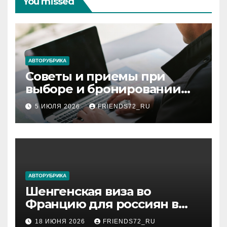
You missed
АВТОРУБРИКА
Советы и приемы при
выборе и бронировании
авиабилетов
5 ИЮЛЯ 2026
FRIENDS72_RU
АВТОРУБРИКА
Шенгенская виза во
Францию для россиян в
2026 году: сроки от 3 дней
18 ИЮНЯ 2026
FRIENDS72_RU