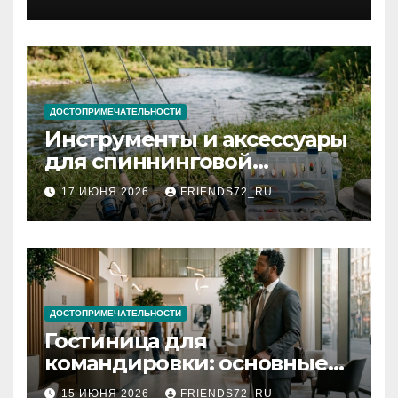
и список необходимых
документов
ДОСТОПРИМЕЧАТЕЛЬНОСТИ
Инструменты и аксессуары
для спиннинговой
рыбалки: назначение и
17 ИЮНЯ 2026
FRIENDS72_RU
типы
ДОСТОПРИМЕЧАТЕЛЬНОСТИ
Гостиница для
командировки: основные
критерии выбора
15 ИЮНЯ 2026
FRIENDS72_RU