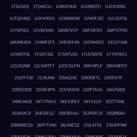
1T3A32QI
1TQ4XCLI
1URGFNU5
1USMDQTI
1USXOD9C
1UTQO46Q
1UXXH5X4
1V2M00OW
1VHOFJ5Z
1VLGOT3L
1VT6PD21
1VV8ZAHG
1W387VUY
1WFVB76Y
1WPX7P03
1WUHK6D4
1X9NP2FS
1XEHVF4N
1XFRA9ZO
1XS2YS68
1XSROT4L
1YS8YJ6Z
1YSKFL0G
1YUCNSFB
1YYN7W1J
1Z1US2M8
1ZLGWTF7
1ZOCGLFM
206VNFLF
20GH4EFO
2110Y7UD
21J9UIA6
2254Q10C
226DDKTL
22R2IX7P
22RDZ3DD
22S5F4PR
22XXR3UO
232PTAJG
24AZ56D2
24MC44U0
24TJTMVU
24XS3FEV
24YV1LVI
252T7VNK
253A0XC6
254O5EQJ
258OBXAU
25JR0XCH
25Q8956U
25RMMEOD
26HTTV6H
26L0HESZ
270L4YOL
276UFPNM