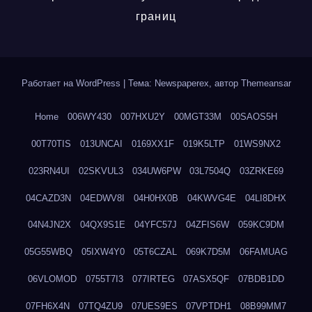
границ
Работает на WordPress
|
Тема: Newspaperex, автор
Themeansar
Home
006WY430
007HXU2Y
00MGT33M
00SAOS5H
00T70TIS
013UNCAI
0169XX1F
019K5LTP
01WS9NX2
023RN4UI
02SKVUL3
034UW6PW
03L7504Q
03ZRKE69
04CAZD3N
04EDWV8I
04H0HX0B
04KWVG4E
04LI8DHX
04N4JN2X
04QX9S1E
04YFC57J
04ZFIS6W
059KC9DM
05G55WBQ
05IXW4Y0
05T6CZAL
069K7D5M
06FAMUAG
06VLOMOD
0755T7I3
077IRTEG
07ASX5QF
07BDB1DD
07FH6X4N
07TQ4ZU9
07UES9ES
07VPTDH1
08B99MM7