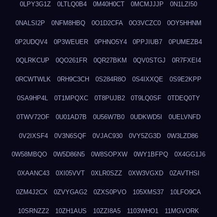
0LPY3G1Z
0LTLQ0B4
0M40H0CT
0MCMJJJP
0N1LZI50
0NALSI2P
0NFM8HBQ
0O1D2CFA
0O3VCZC0
0OY5HHNM
0P2UDQV4
0P3WEUER
0PHNO5Y4
0PPJIUB7
0PUMEZB4
0QLRKCUP
0QO261FR
0QR27BKM
0QV0STGJ
0R7FXEI4
0RCWTWLK
0RH9C3CH
0S284R8O
0S4IXXQE
0S9E2KPP
0SA9HP4L
0T1MPQXC
0T8PUJB2
0T9LQ0SF
0TDEQ0TY
0TWV72OF
0U01AD7B
0U56W7B0
0UDKWD5I
0UELVNFD
0V2IXSF4
0V3N6SQF
0VJAC930
0VY5ZG3D
0W3LZD86
0W58MBQO
0W5D86N5
0W8SOPXW
0WY1BFPQ
0X4GG1J6
0XAANC43
0XI05VVT
0XLR0SZZ
0XW3VGXD
0ZAVTHSI
0ZM4J2CX
0ZVYGAG2
0ZXS0PVO
105XMS37
10LFO9CA
10SRNZZ2
10ZH1AUS
10ZZI8A5
1103WHO1
11MGVORK