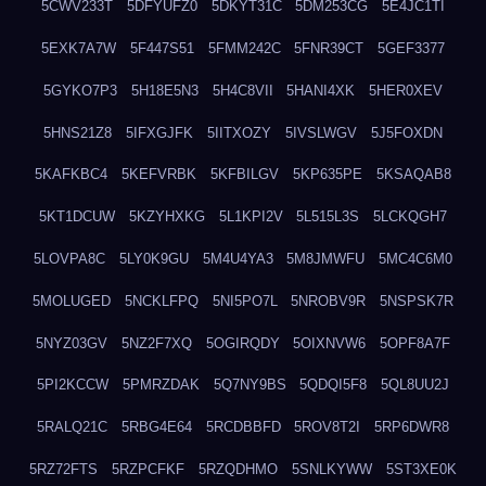
5CWV233T
5DFYUFZ0
5DKYT31C
5DM253CG
5E4JC1TI
5EXK7A7W
5F447S51
5FMM242C
5FNR39CT
5GEF3377
5GYKO7P3
5H18E5N3
5H4C8VII
5HANI4XK
5HER0XEV
5HNS21Z8
5IFXGJFK
5IITXOZY
5IVSLWGV
5J5FOXDN
5KAFKBC4
5KEFVRBK
5KFBILGV
5KP635PE
5KSAQAB8
5KT1DCUW
5KZYHXKG
5L1KPI2V
5L515L3S
5LCKQGH7
5LOVPA8C
5LY0K9GU
5M4U4YA3
5M8JMWFU
5MC4C6M0
5MOLUGED
5NCKLFPQ
5NI5PO7L
5NROBV9R
5NSPSK7R
5NYZ03GV
5NZ2F7XQ
5OGIRQDY
5OIXNVW6
5OPF8A7F
5PI2KCCW
5PMRZDAK
5Q7NY9BS
5QDQI5F8
5QL8UU2J
5RALQ21C
5RBG4E64
5RCDBBFD
5ROV8T2I
5RP6DWR8
5RZ72FTS
5RZPCFKF
5RZQDHMO
5SNLKYWW
5ST3XE0K