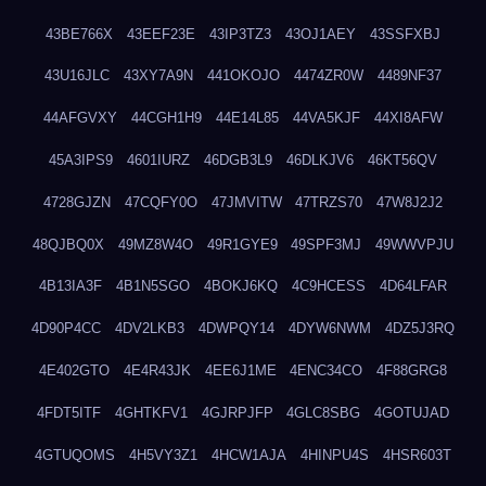
43BE766X
43EEF23E
43IP3TZ3
43OJ1AEY
43SSFXBJ
43U16JLC
43XY7A9N
441OKOJO
4474ZR0W
4489NF37
44AFGVXY
44CGH1H9
44E14L85
44VA5KJF
44XI8AFW
45A3IPS9
4601IURZ
46DGB3L9
46DLKJV6
46KT56QV
4728GJZN
47CQFY0O
47JMVITW
47TRZS70
47W8J2J2
48QJBQ0X
49MZ8W4O
49R1GYE9
49SPF3MJ
49WWVPJU
4B13IA3F
4B1N5SGO
4BOKJ6KQ
4C9HCESS
4D64LFAR
4D90P4CC
4DV2LKB3
4DWPQY14
4DYW6NWM
4DZ5J3RQ
4E402GTO
4E4R43JK
4EE6J1ME
4ENC34CO
4F88GRG8
4FDT5ITF
4GHTKFV1
4GJRPJFP
4GLC8SBG
4GOTUJAD
4GTUQOMS
4H5VY3Z1
4HCW1AJA
4HINPU4S
4HSR603T