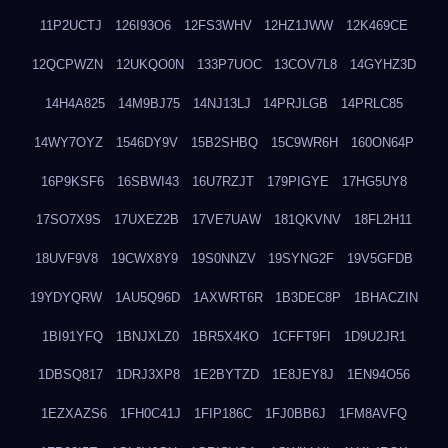
11P2UCTJ
126I93O6
12FS3WHV
12HZ1JWW
12K469CE
12QCPWZN
12UKQO0N
133P7UOC
13COV7L8
14GYHZ3D
14H4A825
14M9BJ75
14NJ13LJ
14PRJLGB
14PRLC85
14WY7OYZ
1546DY9V
15B2SHBQ
15C9WR6H
160ON64P
16P9KSF6
16SBWI43
16U7RZJT
179PIGYE
17HG5UY8
17SO7X9S
17UXEZ2B
17VE7UAW
181QKVNV
18FL2H11
18UVF9V8
19CWX8Y9
19S0NNZV
19SYNG2F
19V5GFDB
19YDYQRW
1AU5Q96D
1AXWRT6R
1B3DEC8P
1BHACZIN
1BI91YFQ
1BNJXLZ0
1BR5X4KO
1CFFT9FI
1D9U2JR1
1DBSQ817
1DRJ3XP8
1E2BYTZD
1E8JEY8J
1EN94O56
1EZXAZS6
1FH0C41J
1FIP186C
1FJ0BB6J
1FM8AVFQ