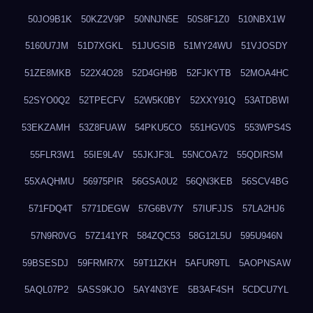
50JO9B1K
50KZ2V9P
50NNJN5E
50S8F1Z0
510NBX1W
5160U7JM
51D7XGKL
51JUGSIB
51MY24WU
51VJOSDY
51ZE8MKB
522X4O28
52D4GH9B
52FJKYTB
52MOA4HC
52SYO0Q2
52TPECFV
52W5K0BY
52XXY91Q
53ATDBWI
53EKZAMH
53Z8FUAW
54PKU5CO
551HGV0S
553WPS4S
55FLR3W1
55IE9L4V
55JKJF3L
55NCOA72
55QDIRSM
55XAQHMU
56975PIR
56GSA0U2
56QN3KEB
56SCV4BG
571FDQ4T
5771DEGW
57G6BV7Y
57IUFJJS
57LA2HJ6
57N9R0VG
57Z141YR
584ZQC53
58G12L5U
595U946N
59BSESDJ
59FRMR7X
59T11ZKH
5AFUR9TL
5AOPNSAW
5AQL07P2
5ASS9KJO
5AY4N3YE
5B3AF4SH
5CDCU7YL