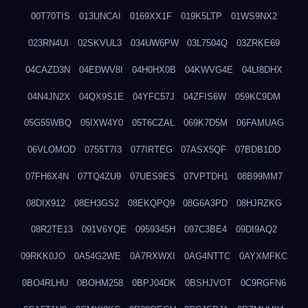
00T70TIS
013UNCAI
0169XX1F
019K5LTP
01WS9NX2
023RN4UI
02SKVUL3
034UW6PW
03L7504Q
03ZRKE69
04CAZD3N
04EDWV8I
04H0HX0B
04KWVG4E
04LI8DHX
04N4JN2X
04QX9S1E
04YFC57J
04ZFIS6W
059KC9DM
05G55WBQ
05IXW4Y0
05T6CZAL
069K7D5M
06FAMUAG
06VLOMOD
0755T7I3
077IRTEG
07ASX5QF
07BDB1DD
07FH6X4N
07TQ4ZU9
07UES9ES
07VPTDH1
08B99MM7
08DIX912
08EH3GS2
08EKQPQ9
08G6A3PD
08HJRZKG
08R2TE13
091V6YQE
0959345H
097C3BE4
09DI9AQ2
09RKK0JO
0A54G2WE
0A7RXWXI
0AG4NTTC
0AYXMFKC
0BO4RLHU
0BOHM258
0BPJ04DK
0BSHJVOT
0C9RGFN6