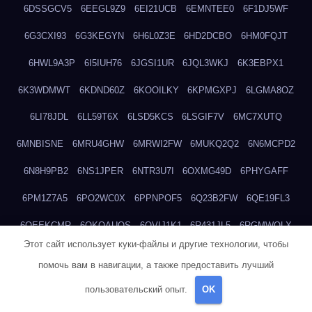
6DSSGCV5
6EEGL9Z9
6EI21UCB
6EMNTEE0
6F1DJ5WF
6G3CXI93
6G3KEGYN
6H6L0Z3E
6HD2DCBO
6HM0FQJT
6HWL9A3P
6I5IUH76
6JGSI1UR
6JQL3WKJ
6K3EBPX1
6K3WDMWT
6KDND60Z
6KOOILKY
6KPMGXPJ
6LGMA8OZ
6LI78JDL
6LL59T6X
6LSD5KCS
6LSGIF7V
6MC7XUTQ
6MNBISNE
6MRU4GHW
6MRWI2FW
6MUKQ2Q2
6N6MCPD2
6N8H9PB2
6NS1JPER
6NTR3U7I
6OXMG49D
6PHYGAFF
6PM1Z7A5
6PO2WC0X
6PPNPOF5
6Q23B2FW
6QE19FL3
6QEEKCMR
6QKOAUOS
6QVIJ1K1
6R431JL5
6RGMWOLX
Этот сайт использует куки-файлы и другие технологии, чтобы
6RKWC57X
6RMKNV3X
6RV8LARZ
6SBTC8OR
6T3R3AJM
помочь вам в навигации, а также предоставить лучший
6TKE2JE3
6TPRWJZM
6U06OJTH
6UJEQ0CF
6UQ42P16
пользовательский опыт.
OK
6UTK14DG
6UU9ROQK
6UZUZF6L
6V4POCW2
6V6FZLKN