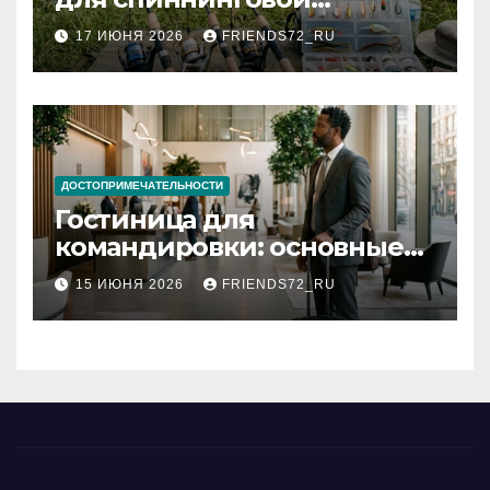
рыбалки: назначение и
17 ИЮНЯ 2026
FRIENDS72_RU
типы
ДОСТОПРИМЕЧАТЕЛЬНОСТИ
Гостиница для
командировки: основные
критерии выбора
15 ИЮНЯ 2026
FRIENDS72_RU