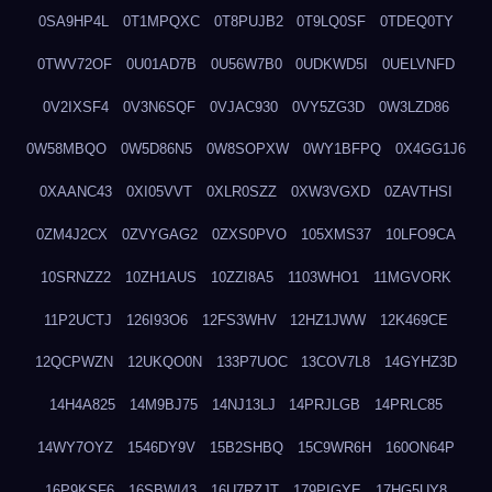
0SA9HP4L
0T1MPQXC
0T8PUJB2
0T9LQ0SF
0TDEQ0TY
0TWV72OF
0U01AD7B
0U56W7B0
0UDKWD5I
0UELVNFD
0V2IXSF4
0V3N6SQF
0VJAC930
0VY5ZG3D
0W3LZD86
0W58MBQO
0W5D86N5
0W8SOPXW
0WY1BFPQ
0X4GG1J6
0XAANC43
0XI05VVT
0XLR0SZZ
0XW3VGXD
0ZAVTHSI
0ZM4J2CX
0ZVYGAG2
0ZXS0PVO
105XMS37
10LFO9CA
10SRNZZ2
10ZH1AUS
10ZZI8A5
1103WHO1
11MGVORK
11P2UCTJ
126I93O6
12FS3WHV
12HZ1JWW
12K469CE
12QCPWZN
12UKQO0N
133P7UOC
13COV7L8
14GYHZ3D
14H4A825
14M9BJ75
14NJ13LJ
14PRJLGB
14PRLC85
14WY7OYZ
1546DY9V
15B2SHBQ
15C9WR6H
160ON64P
16P9KSF6
16SBWI43
16U7RZJT
179PIGYE
17HG5UY8