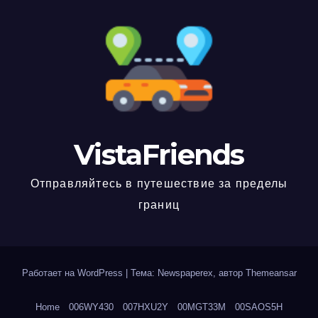
VistaFriends
Отправляйтесь в путешествие за пределы
границ
Работает на WordPress
|
Тема: Newspaperex, автор
Themeansar
Home
006WY430
007HXU2Y
00MGT33M
00SAOS5H