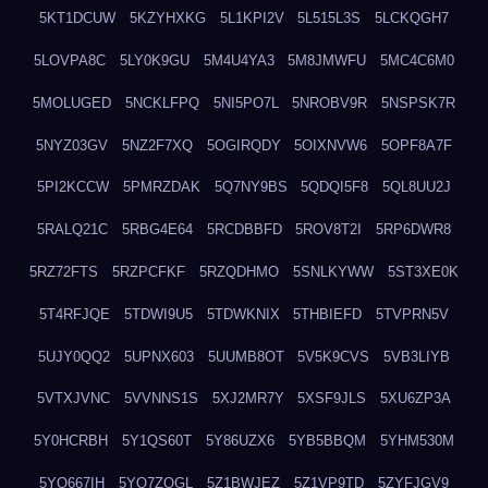
5KT1DCUW
5KZYHXKG
5L1KPI2V
5L515L3S
5LCKQGH7
5LOVPA8C
5LY0K9GU
5M4U4YA3
5M8JMWFU
5MC4C6M0
5MOLUGED
5NCKLFPQ
5NI5PO7L
5NROBV9R
5NSPSK7R
5NYZ03GV
5NZ2F7XQ
5OGIRQDY
5OIXNVW6
5OPF8A7F
5PI2KCCW
5PMRZDAK
5Q7NY9BS
5QDQI5F8
5QL8UU2J
5RALQ21C
5RBG4E64
5RCDBBFD
5ROV8T2I
5RP6DWR8
5RZ72FTS
5RZPCFKF
5RZQDHMO
5SNLKYWW
5ST3XE0K
5T4RFJQE
5TDWI9U5
5TDWKNIX
5THBIEFD
5TVPRN5V
5UJY0QQ2
5UPNX603
5UUMB8OT
5V5K9CVS
5VB3LIYB
5VTXJVNC
5VVNNS1S
5XJ2MR7Y
5XSF9JLS
5XU6ZP3A
5Y0HCRBH
5Y1QS60T
5Y86UZX6
5YB5BBQM
5YHM530M
5YO667IH
5YO7ZQGL
5Z1BWJEZ
5Z1VP9TD
5ZYFJGV9