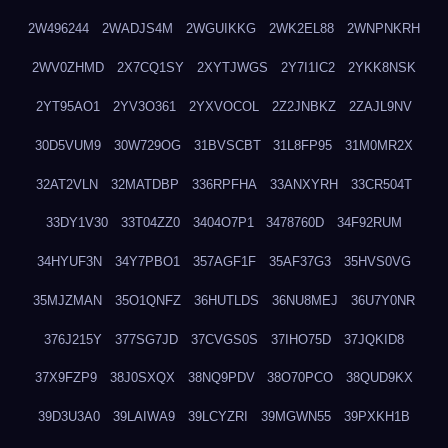
2W496244
2WADJS4M
2WGUIKKG
2WK2EL88
2WNPNKRH
2WV0ZHMD
2X7CQ1SY
2XYTJWGS
2Y7I1IC2
2YKK8NSK
2YT95AO1
2YV3O361
2YXVOCOL
2Z2JNBKZ
2ZAJL9NV
30D5VUM9
30W729OG
31BVSCBT
31L8FP95
31M0MR2X
32AT2VLN
32MATDBP
336RPFHA
33ANXYRH
33CR504T
33DY1V30
33T04ZZ0
3404O7P1
3478760D
34F92RUM
34HYUF3N
34Y7PBO1
357AGF1F
35AF37G3
35HVS0VG
35MJZMAN
35O1QNFZ
36HUTLDS
36NU8MEJ
36U7Y0NR
376J215Y
377SG7JD
37CVGS0S
37IHO75D
37JQKID8
37X9FZP9
38J0SXQX
38NQ9PDV
38O70PCO
38QUD9KX
39D3U3A0
39LAIWA9
39LCYZRI
39MGWN55
39PXKH1B