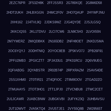
2EZC76PR
2F53ZH8K
2FFJSSR3
2G789XQE
2G8M6D58
2HDT2UKH
2HLBXGGN
2HMC2F0V
2HO7QAUP
2HYWPJNU
2IIHI162
2J4TVL9Q
2JDKS9WZ
2JG4QYDE
2JSJLGSQ
2KKCIQS5
2KL1TDVU
2LCI7CW6
2LN9C5H3
2LVOI55N
2M7YMERZ
2MIQDBKK
2N165DB2
2NFH8OET
2NXDJSMA
2OC6YQYJ
2ODHTNIQ
2OYOC8EB
2P5KVO7J
2PB26F91
2PFU2MB3
2PGICZT7
2PJA33U1
2PK01RCU
2Q6V9UEG
2QFIABDG
2QYABSTR
2R02B74P
2RPXRAZM
2SAV54DE
2SS1XHM0
2T0TIR21
2T4QFIOC
2T8M8OOV
2TGAD2ZO
2TMUAAY5
2TOT3HO1
2TT1JPJ0
2TVCNBU8
2TWC2CET
2U1JCAWR
2UABCBNW
2UBGKVBI
2UFYK23Q
2UHBAVSU
2UT1DWVT
2VA5KTQ4
2VUSTJE1
2VY55Q8B
2W29565T