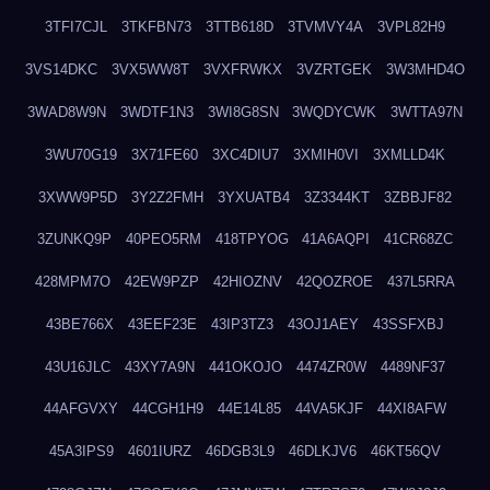
3TFI7CJL
3TKFBN73
3TTB618D
3TVMVY4A
3VPL82H9
3VS14DKC
3VX5WW8T
3VXFRWKX
3VZRTGEK
3W3MHD4O
3WAD8W9N
3WDTF1N3
3WI8G8SN
3WQDYCWK
3WTTA97N
3WU70G19
3X71FE60
3XC4DIU7
3XMIH0VI
3XMLLD4K
3XWW9P5D
3Y2Z2FMH
3YXUATB4
3Z3344KT
3ZBBJF82
3ZUNKQ9P
40PEO5RM
418TPYOG
41A6AQPI
41CR68ZC
428MPM7O
42EW9PZP
42HIOZNV
42QOZROE
437L5RRA
43BE766X
43EEF23E
43IP3TZ3
43OJ1AEY
43SSFXBJ
43U16JLC
43XY7A9N
441OKOJO
4474ZR0W
4489NF37
44AFGVXY
44CGH1H9
44E14L85
44VA5KJF
44XI8AFW
45A3IPS9
4601IURZ
46DGB3L9
46DLKJV6
46KT56QV