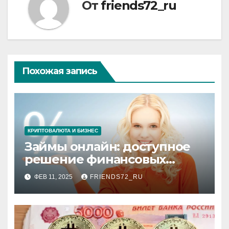
От
friends72_ru
Похожая запись
КРИПТОВАЛЮТА И БИЗНЕС
Займы онлайн: доступное
решение финансовых
потребностей
ФЕВ 11, 2025
FRIENDS72_RU