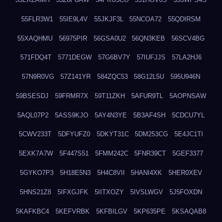
55FLR3W1
55IE9L4V
55JKJF3L
55NCOA72
55QDIRSM
55XAQHMU
56975PIR
56GSA0U2
56QN3KEB
56SCV4BG
571FDQ4T
5771DEGW
57G6BV7Y
57IUFJJS
57LA2HJ6
57N9R0VG
57Z141YR
584ZQC53
58G12L5U
595U946N
59BSESDJ
59FRMR7X
59T11ZKH
5AFUR9TL
5AOPNSAW
5AQL07P2
5ASS9KJO
5AY4N3YE
5B3AF4SH
5CDCU7YL
5CWV233T
5DFYUFZ0
5DKYT31C
5DM253CG
5E4JC1TI
5EXK7A7W
5F447S51
5FMM242C
5FNR39CT
5GEF3377
5GYKO7P3
5H18E5N3
5H4C8VII
5HANI4XK
5HER0XEV
5HNS21Z8
5IFXGJFK
5IITXOZY
5IVSLWGV
5J5FOXDN
5KAFKBC4
5KEFVRBK
5KFBILGV
5KP635PE
5KSAQAB8