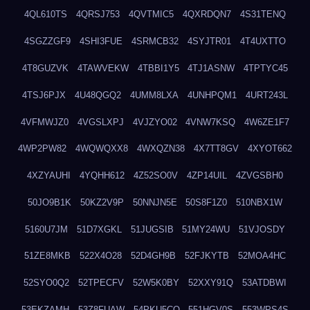
4QL610TS
4QRSJ753
4QVTMIC5
4QXRDQN7
4S31TENQ
4SGZZGF9
4SHI3FUE
4SRMCB32
4SYJTR01
4T4UXTTO
4T8GUZVK
4TAWVEKW
4TBBI1Y5
4TJ1ASNW
4TPTYC45
4TSJ6PJX
4U48QGQ2
4UMM8LXA
4UNHPQM1
4URT243L
4VFMWJZ0
4VGSLXPJ
4VJZYO02
4VNW7KSQ
4W6ZE1F7
4WP2PW82
4WQWQXX8
4WXQZN38
4X7TT8GV
4XYOT662
4XZYAUHI
4YQHH612
4Z52SO0V
4ZP14UIL
4ZVGSBH0
50JO9B1K
50KZ2V9P
50NNJN5E
50S8F1Z0
510NBX1W
5160U7JM
51D7XGKL
51JUGSIB
51MY24WU
51VJOSDY
51ZE8MKB
522X4O28
52D4GH9B
52FJKYTB
52MOA4HC
52SYO0Q2
52TPECFV
52W5K0BY
52XXY91Q
53ATDBWI
53EKZAMH
53Z8FUAW
54PKU5CO
551HGV0S
553WPS4S