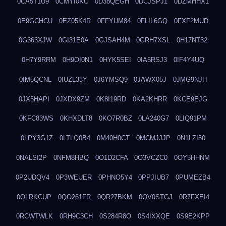
0CA5T1U9
0CMYI0KC
0D38QEGH
0DCJSPJ1
0DZMHHX1
0E9GCHCU
0EZ05K4R
0FFYUM84
0FLIL6GQ
0FXF2MUD
0G363XJW
0GI31E0A
0GJSAH4M
0GRH7XSL
0H17NT32
0H7Y9RRM
0H9OI0N1
0HYK5SEI
0IA5RSJ3
0IF4Y4UQ
0IM5QCNL
0IUZL33Y
0J6YMSQ9
0JAWX05J
0JMG9NJH
0JX5HAPI
0JXDX9ZM
0K8I19RD
0KA2KHRR
0KCE9EJG
0KFC83WS
0KHXDLT8
0KO7R0BZ
0LA240G7
0LIQ91PM
0LPY3G1Z
0LTLQ0B4
0M40H0CT
0MCMJJJP
0N1LZI50
0NALSI2P
0NFM8HBQ
0O1D2CFA
0O3VCZC0
0OY5HHNM
0P2UDQV4
0P3WEUER
0PHNO5Y4
0PPJIUB7
0PUMEZB4
0QLRKCUP
0QO261FR
0QR27BKM
0QV0STGJ
0R7FXEI4
0RCWTWLK
0RH9C3CH
0S284R8O
0S4IXXQE
0S9E2KPP