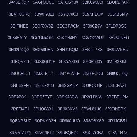
3A43DKQP
3AGNJUCU
3ATCGY3X
3BKC9MX3
3BORDPAR
3BVH0QRQ
3BWP93L1
3BYQ70GJ
3C9KPDQV
3CL4BSMV
3EIFINEE
3EORXV8Z
3EQ3JWOM
3F09CZ9V
3F1DPDSC
3F84EALY
3GGDN4OR
3GKCN4NY
3GVOCWRP
3H28UNEO
3H92RKQ0
3HG56NHN
3HHJ1KQM
3HSTLPXX
3HSUVSEU
3JRQV2TE
3JX0QDYF
3LXYAX0G
3M0R5J0Y
3ME42K9J
3MOCREJ1
3MX1P1T9
3MYP6NEF
3N0IPODU
3N8UCE6Q
3NE5SFF6
3NH0FX33
3NISGAEP
3O3KQQ4F
3OBDFAXI
3OE9P0KI
3OPSZTYE
3OSK46GW
3P20H0VW
3PEBEUPM
3PFEI4E1
3PHQ0AXL
3PJX8KV3
3PWL81U6
3PX3NDPK
3QBNPSU7
3QPKYD3H
3R660UUO
3R8OBY8R
3RJJOB51
3RM5TAUQ
3RV0N612
3SRBQEDJ
3SXFZOBA
3TBVTN7Z