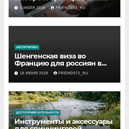
авиабилетов
5 ИЮЛЯ 2026
FRIENDS72_RU
АВТОРУБРИКА
Шенгенская виза во
Францию для россиян в
2026 году: сроки от 3 дней
18 ИЮНЯ 2026
FRIENDS72_RU
и список необходимых
документов
ДОСТОПРИМЕЧАТЕЛЬНОСТИ
Инструменты и аксессуары
для спиннинговой