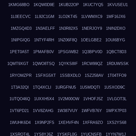
1KMG68BO
1KQW0D9E
1KUB22OP
1KUC7YQ5
1KVUSEU1
1L0EECVC
1L92C1GM
1LO2KT45
1LVWMXC9
1MF16JX6
1MZGQ4D3
1N3AELFF
1N3R82X5
1NERJOY9
1NIN2DXO
1NIPGIQG
1NTYF4RH
1NZ06F8Q
1OELGBE2
1OUI6BYG
1PET0A5T
1PMAFB0V
1PSGIWB2
1Q3BPV0D
1QBCT8D3
1QMT9XGT
1QWO8TSQ
1QYKS8IF
1RCW99QZ
1RDUWSSK
1RYOMZPR
1SFXG5XT
1SSBXDLO
1SZ258AV
1T04TFO9
1T3A32QI
1TQ4XCLI
1URGFNU5
1USMDQTI
1USXOD9C
1UTQO46Q
1UXXH5X4
1V2M00OW
1VHOFJ5Z
1VLGOT3L
1VT6PD21
1VV8ZAHG
1W387VUY
1WFVB76Y
1WPX7P03
1WUHK6D4
1X9NP2FS
1XEHVF4N
1XFRA9ZO
1XS2YS68
1XSROT4L
1YS8YJ6Z
1YSKFL0G
1YUCNSFB
1YYN7W1J