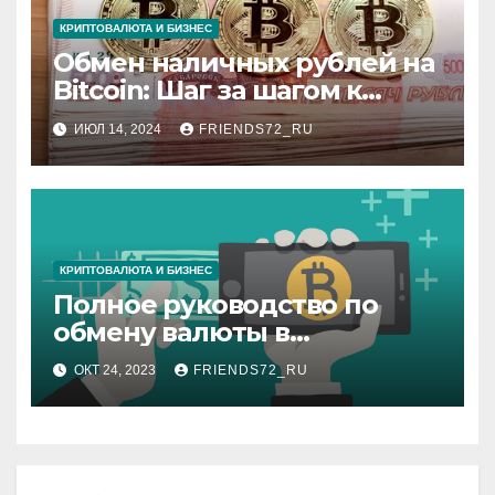
КРИПТОВАЛЮТА И БИЗНЕС
Обмен наличных рублей на
Bitcoin: Шаг за шагом к
цифровым активам
ИЮЛ 14, 2024
FRIENDS72_RU
КРИПТОВАЛЮТА И БИЗНЕС
Полное руководство по
обмену валюты в
Интернете
ОКТ 24, 2023
FRIENDS72_RU