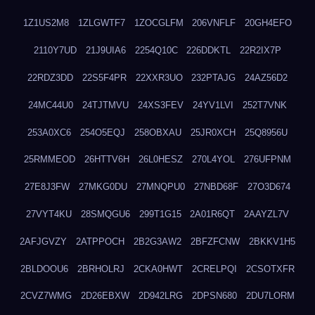
1Z1US2M8
1ZLGWTF7
1ZOCGLFM
206VNFLF
20GH4EFO
2110Y7UD
21J9UIA6
2254Q10C
226DDKTL
22R2IX7P
22RDZ3DD
22S5F4PR
22XXR3UO
232PTAJG
24AZ56D2
24MC44U0
24TJTMVU
24XS3FEV
24YV1LVI
252T7VNK
253A0XC6
254O5EQJ
258OBXAU
25JR0XCH
25Q8956U
25RMMEOD
26HTTV6H
26L0HESZ
270L4YOL
276UFPNM
27E8J3FW
27MKG0DU
27MNQPU0
27NBD68F
27O3D674
27VYT4KU
28SMQGU6
299T1G15
2A01R6QT
2AAYZL7V
2AFJGVZY
2ATPPOCH
2B2G3AW2
2BFZFCNW
2BKKV1H5
2BLDOOU6
2BRHOLRJ
2CKA0HWT
2CRELPQI
2CSOTXFR
2CVZ7WMG
2D26EBXW
2D942LRG
2DPSN680
2DU7LORM