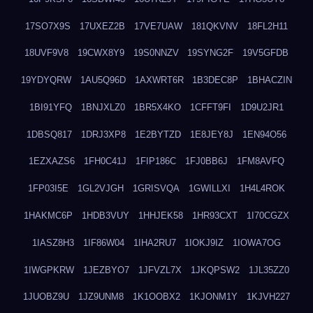
17SO7X9S
17UXEZ2B
17VE7UAW
181QKVNV
18FL2H11
18UVF9V8
19CWX8Y9
19S0NNZV
19SYNG2F
19V5GFDB
19YDYQRW
1AU5Q96D
1AXWRT6R
1B3DEC8P
1BHACZIN
1BI91YFQ
1BNJXLZ0
1BR5X4KO
1CFFT9FI
1D9U2JR1
1DBSQ817
1DRJ3XP8
1E2BYTZD
1E8JEY8J
1EN94O56
1EZXAZS6
1FH0C41J
1FIP186C
1FJ0BB6J
1FM8AVFQ
1FP03I5E
1GL2VJGH
1GRISVQA
1GWILLXI
1H4L4ROK
1HAKMC6P
1HDB3VUY
1HHJEK58
1HR93CXT
1I70CGZX
1IASZ8H3
1IF86W04
1IHA2RU7
1IOKJ9IZ
1IOWA7OG
1IWGPKRW
1JEZBYO7
1JFVZL7X
1JKQPSW2
1JL35ZZ0
1JUOBZ9U
1JZ9UNM8
1K1OOBX2
1KJONM1Y
1KJVH227