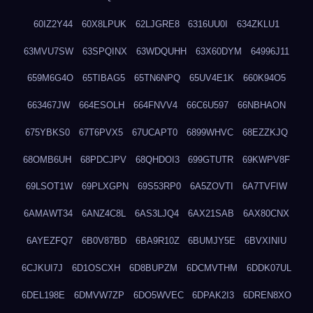
60IZ2Y44
60X8LPUK
62LJGRE8
6316UU0I
634ZKLU1
63MVU7SW
63SPQINX
63WDQUHH
63X60DYM
64996J11
659M6G4O
65TIBAG5
65TN6NPQ
65UV4E1K
660K94O5
663467JW
664ESOLH
664FNVV4
66C6U597
66NBHAON
675YBKS0
67T6PVX5
67UCAPT0
6899WHVC
68EZZKJQ
68OMB6UH
68PDCJPV
68QHDOI3
699GTUTR
69KWPV8F
69LSOT1W
69PLXGPN
69S53RP0
6A5ZOVTI
6A7TVFIW
6AMAWT34
6ANZ4C8L
6AS3LJQ4
6AX21SAB
6AX80CNX
6AYEZFQ7
6B0V87BD
6BA9R10Z
6BUMJY5E
6BVXINIU
6CJKUI7J
6D1OSCXH
6D8BUPZM
6DCMVTHM
6DDK07UL
6DEL198E
6DMVW7ZP
6DO5WVEC
6DPAK2I3
6DREN8XO