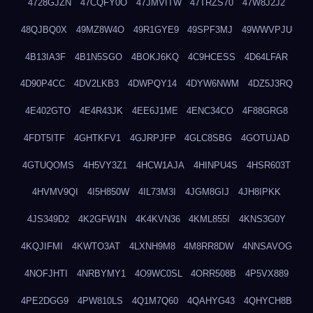
4728GJZN
47CQFY0O
47JMVITW
47TRZS70
47W8J2J2
48QJBQ0X
49MZ8W4O
49R1GYE9
49SPF3MJ
49WWVPJU
4B13IA3F
4B1N5SGO
4BOKJ6KQ
4C9HCESS
4D64LFAR
4D90P4CC
4DV2LKB3
4DWPQY14
4DYW6NWM
4DZ5J3RQ
4E402GTO
4E4R43JK
4EE6J1ME
4ENC34CO
4F88GRG8
4FDT5ITF
4GHTKFV1
4GJRPJFP
4GLC8SBG
4GOTUJAD
4GTUQOMS
4H5VY3Z1
4HCW1AJA
4HINPU4S
4HSR603T
4HVMV9QI
4I5H850W
4IL73M3I
4JGM8GIJ
4JH8IPKK
4JS349D2
4K2GFW1N
4K4KVN36
4KML855I
4KNS3G0Y
4KQJIFMI
4KWTO3AT
4LXNH9M8
4M8RR8DW
4NNSAVOG
4NOFJHTI
4NRBYMY1
4O9WC0SL
4ORR508B
4P5VX889
4PE2DGG9
4PW810LS
4Q1M7Q60
4QAHYG43
4QHYCH8B