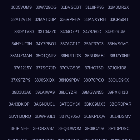
30D5VUM9
30W729OG
31BVSCBT
31L8FP95
31M0MR2X
32AT2VLN
32MATDBP
336RPFHA
33ANXYRH
33CR504T
33DY1V30
33T04ZZ0
3404O7P1
3478760D
34F92RUM
34HYUF3N
34Y7PBO1
357AGF1F
35AF37G3
35HVS0VG
35MJZMAN
35O1QNFZ
36HUTLDS
36NU8MEJ
36U7Y0NR
376J215Y
377SG7JD
37CVGS0S
37IHO75D
37JQKID8
37X9FZP9
38J0SXQX
38NQ9PDV
38O70PCO
38QUD9KX
39D3U3A0
39LAIWA9
39LCYZRI
39MGWN55
39PXKH1B
3A43DKQP
3AGNJUCU
3ATCGY3X
3BKC9MX3
3BORDPAR
3BVH0QRQ
3BWP93L1
3BYQ70GJ
3C9KPDQV
3CL4BSMV
3EIFINEE
3EORXV8Z
3EQ3JWOM
3F09CZ9V
3F1DPDSC