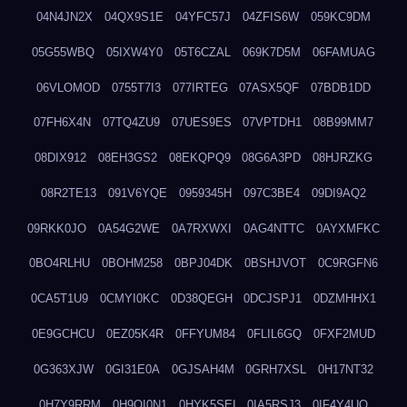
04N4JN2X
04QX9S1E
04YFC57J
04ZFIS6W
059KC9DM
05G55WBQ
05IXW4Y0
05T6CZAL
069K7D5M
06FAMUAG
06VLOMOD
0755T7I3
077IRTEG
07ASX5QF
07BDB1DD
07FH6X4N
07TQ4ZU9
07UES9ES
07VPTDH1
08B99MM7
08DIX912
08EH3GS2
08EKQPQ9
08G6A3PD
08HJRZKG
08R2TE13
091V6YQE
0959345H
097C3BE4
09DI9AQ2
09RKK0JO
0A54G2WE
0A7RXWXI
0AG4NTTC
0AYXMFKC
0BO4RLHU
0BOHM258
0BPJ04DK
0BSHJVOT
0C9RGFN6
0CA5T1U9
0CMYI0KC
0D38QEGH
0DCJSPJ1
0DZMHHX1
0E9GCHCU
0EZ05K4R
0FFYUM84
0FLIL6GQ
0FXF2MUD
0G363XJW
0GI31E0A
0GJSAH4M
0GRH7XSL
0H17NT32
0H7Y9RRM
0H9OI0N1
0HYK5SEI
0IA5RSJ3
0IF4Y4UQ