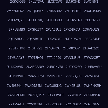
2KKCIQS5
2KL1TDVU
2LCI7CW6
2LN9C5H3
2LVOI55N
2M7YMERZ
2MIQDBKK
2N165DB2
2NFH8OET
2NXDJSMA
2OC6YQYJ
2ODHTNIQ
2OYOC8EB
2P5KVO7J
2PB26F91
2PFU2MB3
2PGICZT7
2PJA33U1
2PK01RCU
2Q6V9UEG
2QFIABDG
2QYABSTR
2R02B74P
2RPXRAZM
2SAV54DE
2SS1XHM0
2T0TIR21
2T4QFIOC
2T8M8OOV
2TGAD2ZO
2TMUAAY5
2TOT3HO1
2TT1JPJ0
2TVCNBU8
2TWC2CET
2U1JCAWR
2UABCBNW
2UBGKVBI
2UFYK23Q
2UHBAVSU
2UT1DWVT
2VA5KTQ4
2VUSTJE1
2VY55Q8B
2W29565T
2W496244
2WADJS4M
2WGUIKKG
2WK2EL88
2WNPNKRH
2WV0ZHMD
2X7CQ1SY
2XYTJWGS
2Y7I1IC2
2YKK8NSK
2YT95AO1
2YV3O361
2YXVOCOL
2Z2JNBKZ
2ZAJL9NV