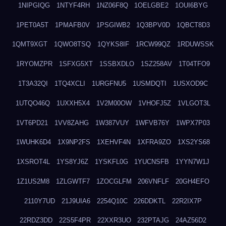
1NIPGIQG
1NTYF4RH
1NZ06F8Q
1OELGBE2
1OUI6BYG
1PET0A5T
1PMAFB0V
1PSGIWB2
1Q3BPV0D
1QBCT8D3
1QMT9XGT
1QWO8TSQ
1QYKS8IF
1RCW99QZ
1RDUWSSK
1RYOMZPR
1SFXG5XT
1SSBXDLO
1SZ258AV
1T04TFO9
1T3A32QI
1TQ4XCLI
1URGFNU5
1USMDQTI
1USXOD9C
1UTQO46Q
1UXXH5X4
1V2M00OW
1VHOFJ5Z
1VLGOT3L
1VT6PD21
1VV8ZAHG
1W387VUY
1WFVB76Y
1WPX7P03
1WUHK6D4
1X9NP2FS
1XEHVF4N
1XFRA9ZO
1XS2YS68
1XSROT4L
1YS8YJ6Z
1YSKFL0G
1YUCNSFB
1YYN7W1J
1Z1US2M8
1ZLGWTF7
1ZOCGLFM
206VNFLF
20GH4EFO
2110Y7UD
21J9UIA6
2254Q10C
226DDKTL
22R2IX7P
22RDZ3DD
22S5F4PR
22XXR3UO
232PTAJG
24AZ56D2