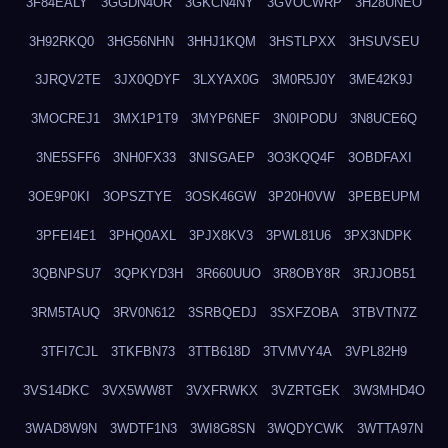
3F84EALY
3GGDN4OR
3GKCN4NY
3GVOCWRP
3H28UNEO
3H92RKQ0
3HG56NHN
3HHJ1KQM
3HSTLPXX
3HSUVSEU
3JRQV2TE
3JX0QDYF
3LXYAX0G
3M0R5J0Y
3ME42K9J
3MOCREJ1
3MX1P1T9
3MYP6NEF
3N0IPODU
3N8UCE6Q
3NE5SFF6
3NH0FX33
3NISGAEP
3O3KQQ4F
3OBDFAXI
3OE9P0KI
3OPSZTYE
3OSK46GW
3P20H0VW
3PEBEUPM
3PFEI4E1
3PHQ0AXL
3PJX8KV3
3PWL81U6
3PX3NDPK
3QBNPSU7
3QPKYD3H
3R660UUO
3R8OBY8R
3RJJOB51
3RM5TAUQ
3RV0N612
3SRBQEDJ
3SXFZOBA
3TBVTN7Z
3TFI7CJL
3TKFBN73
3TTB618D
3TVMVY4A
3VPL82H9
3VS14DKC
3VX5WW8T
3VXFRWKX
3VZRTGEK
3W3MHD4O
3WAD8W9N
3WDTF1N3
3WI8G8SN
3WQDYCWK
3WTTA97N