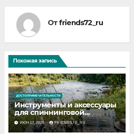
От
friends72_ru
Похожая запись
ДОСТОПРИМЕЧАТЕЛЬНОСТИ
Инструменты и аксессуары
для спиннинговой
рыбалки: назначение и
ИЮН 17, 2026
FRIENDS72_RU
типы