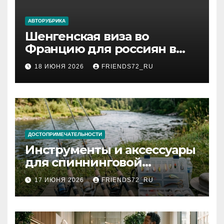
АВТОРУБРИКА
Шенгенская виза во
Францию для россиян в
2026 году: сроки от 3 дней
18 ИЮНЯ 2026
FRIENDS72_RU
и список необходимых
документов
ДОСТОПРИМЕЧАТЕЛЬНОСТИ
Инструменты и аксессуары
для спиннинговой
рыбалки: назначение и
17 ИЮНЯ 2026
FRIENDS72_RU
типы