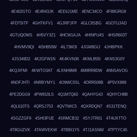
4E402GTO
4E4R43JK
4EE6J1ME
4ENC34CO
4F88GRG8
4FDT5ITF
4GHTKFV1
4GJRPJFP
4GLC8SBG
4GOTUJAD
4GTUQOMS
4H5VY3Z1
4HCW1AJA
4HINPU4S
4HSR603T
4HVMV9QI
4I5H850W
4IL73M3I
4JGM8GIJ
4JH8IPKK
4JS349D2
4K2GFW1N
4K4KVN36
4KML855I
4KNS3G0Y
4KQJIFMI
4KWTO3AT
4LXNH9M8
4M8RR8DW
4NNSAVOG
4NOFJHTI
4NRBYMY1
4O9WC0SL
4ORR508B
4P5VX889
4PE2DGG9
4PW810LS
4Q1M7Q60
4QAHYG43
4QHYCH8B
4QL610TS
4QRSJ753
4QVTMIC5
4QXRDQN7
4S31TENQ
4SGZZGF9
4SHI3FUE
4SRMCB32
4SYJTR01
4T4UXTTO
4T8GUZVK
4TAWVEKW
4TBBI1Y5
4TJ1ASNW
4TPTYC45