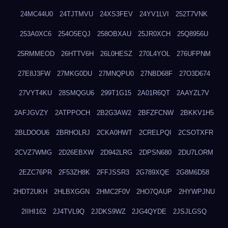
24MC44U0
24TJTMVU
24XS3FEV
24YV1LVI
252T7VNK
253A0XC6
254O5EQJ
258OBXAU
25JR0XCH
25Q8956U
25RMMEOD
26HTTV6H
26L0HESZ
270L4YOL
276UFPNM
27E8J3FW
27MKG0DU
27MNQPU0
27NBD68F
27O3D674
27VYT4KU
28SMQGU6
299T1G15
2A01R6QT
2AAYZL7V
2AFJGVZY
2ATPPOCH
2B2G3AW2
2BFZFCNW
2BKKV1H5
2BLDOOU6
2BRHOLRJ
2CKA0HWT
2CRELPQI
2CSOTXFR
2CVZ7WMG
2D26EBXW
2D942LRG
2DPSN680
2DU7LORM
2EZC76PR
2F53ZH8K
2FFJSSR3
2G789XQE
2G8M6D58
2HDT2UKH
2HLBXGGN
2HMC2F0V
2HO7QAUP
2HYWPJNU
2IIHI162
2J4TVL9Q
2JDKS9WZ
2JG4QYDE
2JSJLGSQ