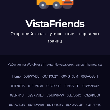
VistaFriends
Отправляйтесь в путешествие за пределы
границ
Работает на WordPress
|
Тема: Newspaperex, автор
Themeansar
Home
006WY430
007HXU2Y
00MGT33M
00SAOS5H
00T70TIS
013UNCAI
0169XX1F
019K5LTP
01WS9NX2
023RN4UI
02SKVUL3
034UW6PW
03L7504Q
03ZRKE69
04CAZD3N
04EDWV8I
04H0HX0B
04KWVG4E
04LI8DHX