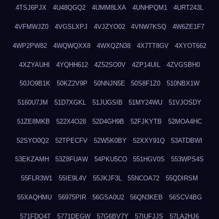
4TSJ6PJX
4U48QGQ2
4UMM8LXA
4UNHPQM1
4URT243L
4VFMWJZ0
4VGSLXPJ
4VJZYO02
4VNW7KSQ
4W6ZE1F7
4WP2PW82
4WQWQXX8
4WXQZN38
4X7TT8GV
4XYOT662
4XZYAUHI
4YQHH612
4Z52SO0V
4ZP14UIL
4ZVGSBH0
50JO9B1K
50KZ2V9P
50NNJN5E
50S8F1Z0
510NBX1W
5160U7JM
51D7XGKL
51JUGSIB
51MY24WU
51VJOSDY
51ZE8MKB
522X4O28
52D4GH9B
52FJKYTB
52MOA4HC
52SYO0Q2
52TPECFV
52W5K0BY
52XXY91Q
53ATDBWI
53EKZAMH
53Z8FUAW
54PKU5CO
551HGV0S
553WPS4S
55FLR3W1
55IE9L4V
55JKJF3L
55NCOA72
55QDIRSM
55XAQHMU
56975PIR
56GSA0U2
56QN3KEB
56SCV4BG
571FDQ4T
5771DEGW
57G6BV7Y
57IUFJJS
57LA2HJ6