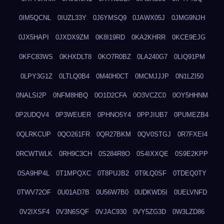
0IM5QCNL
0IUZL33Y
0J6YMSQ9
0JAWX05J
0JMG9NJH
0JX5HAPI
0JXDX9ZM
0K8I19RD
0KA2KHRR
0KCE9EJG
0KFC83WS
0KHXDLT8
0KO7R0BZ
0LA240G7
0LIQ91PM
0LPY3G1Z
0LTLQ0B4
0M40H0CT
0MCMJJJP
0N1LZI50
0NALSI2P
0NFM8HBQ
0O1D2CFA
0O3VCZC0
0OY5HHNM
0P2UDQV4
0P3WEUER
0PHNO5Y4
0PPJIUB7
0PUMEZB4
0QLRKCUP
0QO261FR
0QR27BKM
0QV0STGJ
0R7FXEI4
0RCWTWLK
0RH9C3CH
0S284R8O
0S4IXXQE
0S9E2KPP
0SA9HP4L
0T1MPQXC
0T8PUJB2
0T9LQ0SF
0TDEQ0TY
0TWV72OF
0U01AD7B
0U56W7B0
0UDKWD5I
0UELVNFD
0V2IXSF4
0V3N6SQF
0VJAC930
0VY5ZG3D
0W3LZD86