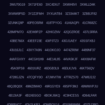
3WU70G19
3X71FE60
3XC4DIU7
3XMIH0VI
3XMLLD4K
3XWW9P5D
3Y2Z2FMH
3YXUATB4
3Z3344KT
3ZBBJF82
3ZUNKQ9P
40PEO5RM
418TPYOG
41A6AQPI
41CR68ZC
428MPM7O
42EW9PZP
42HIOZNV
42QOZROE
437L5RRA
43BE766X
43EEF23E
43IP3TZ3
43OJ1AEY
43SSFXBJ
43U16JLC
43XY7A9N
441OKOJO
4474ZR0W
4489NF37
44AFGVXY
44CGH1H9
44E14L85
44VA5KJF
44XI8AFW
45A3IPS9
4601IURZ
46DGB3L9
46DLKJV6
46KT56QV
4728GJZN
47CQFY0O
47JMVITW
47TRZS70
47W8J2J2
48QJBQ0X
49MZ8W4O
49R1GYE9
49SPF3MJ
49WWVPJU
4B13IA3F
4B1N5SGO
4BOKJ6KQ
4C9HCESS
4D64LFAR
4D90P4CC
4DV2LKB3
4DWPQY14
4DYW6NWM
4DZ5J3RQ