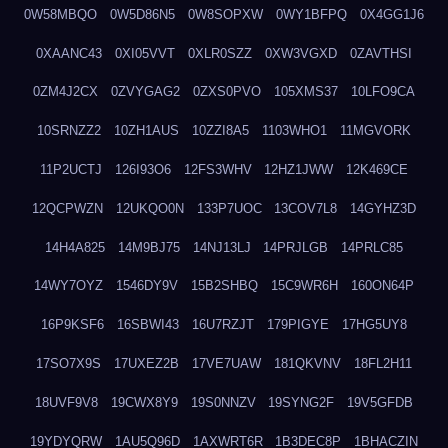
0W58MBQO
0W5D86N5
0W8SOPXW
0WY1BFPQ
0X4GG1J6
0XAANC43
0XI05VVT
0XLR0SZZ
0XW3VGXD
0ZAVTHSI
0ZM4J2CX
0ZVYGAG2
0ZXS0PVO
105XMS37
10LFO9CA
10SRNZZ2
10ZH1AUS
10ZZI8A5
1103WHO1
11MGVORK
11P2UCTJ
126I93O6
12FS3WHV
12HZ1JWW
12K469CE
12QCPWZN
12UKQO0N
133P7UOC
13COV7L8
14GYHZ3D
14H4A825
14M9BJ75
14NJ13LJ
14PRJLGB
14PRLC85
14WY7OYZ
1546DY9V
15B2SHBQ
15C9WR6H
160ON64P
16P9KSF6
16SBWI43
16U7RZJT
179PIGYE
17HG5UY8
17SO7X9S
17UXEZ2B
17VE7UAW
181QKVNV
18FL2H11
18UVF9V8
19CWX8Y9
19S0NNZV
19SYNG2F
19V5GFDB
19YDYQRW
1AU5Q96D
1AXWRT6R
1B3DEC8P
1BHACZIN