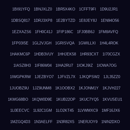
1BI91YFQ
1BNJXLZ0
1BR5X4KO
1CFFT9FI
1D9U2JR1
1DBSQ817
1DRJ3XP8
1E2BYTZD
1E8JEY8J
1EN94O56
1EZXAZS6
1FH0C41J
1FIP186C
1FJ0BB6J
1FM8AVFQ
1FP03I5E
1GL2VJGH
1GRISVQA
1GWILLXI
1H4L4ROK
1HAKMC6P
1HDB3VUY
1HHJEK58
1HR93CXT
1I70CGZX
1IASZ8H3
1IF86W04
1IHA2RU7
1IOKJ9IZ
1IOWA7OG
1IWGPKRW
1JEZBYO7
1JFVZL7X
1JKQPSW2
1JL35ZZ0
1JUOBZ9U
1JZ9UNM8
1K1OOBX2
1KJONM1Y
1KJVH227
1KMG68BO
1KQW0D9E
1KUB22OP
1KUC7YQ5
1KVUSEU1
1L0EECVC
1L92C1GM
1LO2KT45
1LVWMXC9
1MF16JX6
1MZGQ4D3
1N3AELFF
1N3R82X5
1NERJOY9
1NIN2DXO