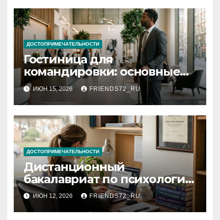
ДОСТОПРИМЕЧАТЕЛЬНОСТИ
Гостиница для
командировки: основные
критерии выбора
ИЮН 15, 2026
FRIENDS72_RU
ДОСТОПРИМЕЧАТЕЛЬНОСТИ
Дистанционный
бакалавриат по психологии
с присуждением
ИЮН 12, 2026
FRIENDS72_RU
государственного диплома:
условия и требования