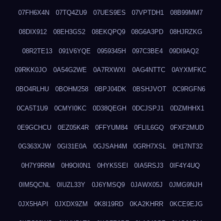
07FH6X4N
07TQ4ZU9
07UES9ES
07VPTDH1
08B99MM7
08DIX912
08EH3GS2
08EKQPQ9
08G6A3PD
08HJRZKG
08R2TE13
091V6YQE
0959345H
097C3BE4
09DI9AQ2
09RKK0JO
0A54G2WE
0A7RXWXI
0AG4NTTC
0AYXMFKC
0BO4RLHU
0BOHM258
0BPJ04DK
0BSHJVOT
0C9RGFN6
0CA5T1U9
0CMYI0KC
0D38QEGH
0DCJSPJ1
0DZMHHX1
0E9GCHCU
0EZ05K4R
0FFYUM84
0FLIL6GQ
0FXF2MUD
0G363XJW
0GI31E0A
0GJSAH4M
0GRH7XSL
0H17NT32
0H7Y9RRM
0H9OI0N1
0HYK5SEI
0IA5RSJ3
0IF4Y4UQ
0IM5QCNL
0IUZL33Y
0J6YMSQ9
0JAWX05J
0JMG9NJH
0JX5HAPI
0JXDX9ZM
0K8I19RD
0KA2KHRR
0KCE9EJG