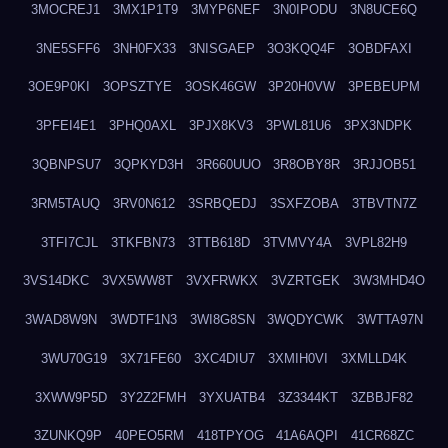
3MOCREJ1
3MX1P1T9
3MYP6NEF
3N0IPODU
3N8UCE6Q
3NE5SFF6
3NH0FX33
3NISGAEP
3O3KQQ4F
3OBDFAXI
3OE9P0KI
3OPSZTYE
3OSK46GW
3P20H0VW
3PEBEUPM
3PFEI4E1
3PHQ0AXL
3PJX8KV3
3PWL81U6
3PX3NDPK
3QBNPSU7
3QPKYD3H
3R660UUO
3R8OBY8R
3RJJOB51
3RM5TAUQ
3RV0N612
3SRBQEDJ
3SXFZOBA
3TBVTN7Z
3TFI7CJL
3TKFBN73
3TTB618D
3TVMVY4A
3VPL82H9
3VS14DKC
3VX5WW8T
3VXFRWKX
3VZRTGEK
3W3MHD4O
3WAD8W9N
3WDTF1N3
3WI8G8SN
3WQDYCWK
3WTTA97N
3WU70G19
3X71FE60
3XC4DIU7
3XMIH0VI
3XMLLD4K
3XWW9P5D
3Y2Z2FMH
3YXUATB4
3Z3344KT
3ZBBJF82
3ZUNKQ9P
40PEO5RM
418TPYOG
41A6AQPI
41CR68ZC