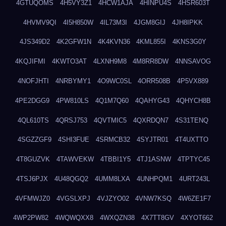
4GTUQOMS
4H5VY3Z1
4HCW1AJA
4HINPU4S
4HSR603T
4HVMV9QI
4I5H850W
4IL73M3I
4JGM8GIJ
4JH8IPKK
4JS349D2
4K2GFW1N
4K4KVN36
4KML855I
4KNS3G0Y
4KQJIFMI
4KWTO3AT
4LXNH9M8
4M8RR8DW
4NNSAVOG
4NOFJHTI
4NRBYMY1
4O9WC0SL
4ORR508B
4P5VX889
4PE2DGG9
4PW810LS
4Q1M7Q60
4QAHYG43
4QHYCH8B
4QL610TS
4QRSJ753
4QVTMIC5
4QXRDQN7
4S31TENQ
4SGZZGF9
4SHI3FUE
4SRMCB32
4SYJTR01
4T4UXTTO
4T8GUZVK
4TAWVEKW
4TBBI1Y5
4TJ1ASNW
4TPTYC45
4TSJ6PJX
4U48QGQ2
4UMM8LXA
4UNHPQM1
4URT243L
4VFMWJZ0
4VGSLXPJ
4VJZYO02
4VNW7KSQ
4W6ZE1F7
4WP2PW82
4WQWQXX8
4WXQZN38
4X7TT8GV
4XYOT662