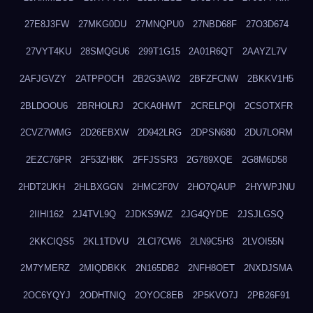
27E8J3FW
27MKG0DU
27MNQPU0
27NBD68F
27O3D674
27VYT4KU
28SMQGU6
299T1G15
2A01R6QT
2AAYZL7V
2AFJGVZY
2ATPPOCH
2B2G3AW2
2BFZFCNW
2BKKV1H5
2BLDOOU6
2BRHOLRJ
2CKA0HWT
2CRELPQI
2CSOTXFR
2CVZ7WMG
2D26EBXW
2D942LRG
2DPSN680
2DU7LORM
2EZC76PR
2F53ZH8K
2FFJSSR3
2G789XQE
2G8M6D58
2HDT2UKH
2HLBXGGN
2HMC2F0V
2HO7QAUP
2HYWPJNU
2IIHI162
2J4TVL9Q
2JDKS9WZ
2JG4QYDE
2JSJLGSQ
2KKCIQS5
2KL1TDVU
2LCI7CW6
2LN9C5H3
2LVOI55N
2M7YMERZ
2MIQDBKK
2N165DB2
2NFH8OET
2NXDJSMA
2OC6YQYJ
2ODHTNIQ
2OYOC8EB
2P5KVO7J
2PB26F91