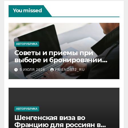
You missed
АВТОРУБРИКА
Советы и приемы при
выборе и бронировании
авиабилетов
5 ИЮЛЯ 2026
FRIENDS72_RU
АВТОРУБРИКА
Шенгенская виза во
Францию для россиян в