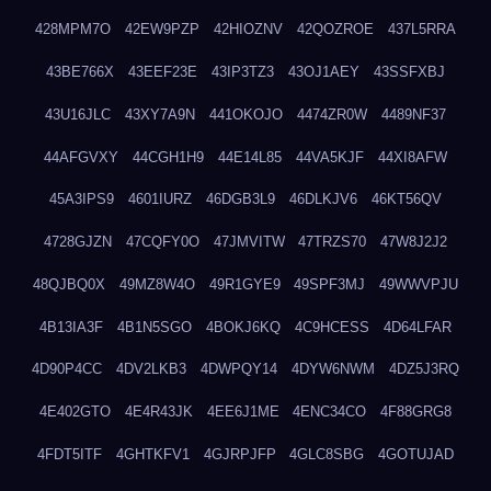
428MPM7O
42EW9PZP
42HIOZNV
42QOZROE
437L5RRA
43BE766X
43EEF23E
43IP3TZ3
43OJ1AEY
43SSFXBJ
43U16JLC
43XY7A9N
441OKOJO
4474ZR0W
4489NF37
44AFGVXY
44CGH1H9
44E14L85
44VA5KJF
44XI8AFW
45A3IPS9
4601IURZ
46DGB3L9
46DLKJV6
46KT56QV
4728GJZN
47CQFY0O
47JMVITW
47TRZS70
47W8J2J2
48QJBQ0X
49MZ8W4O
49R1GYE9
49SPF3MJ
49WWVPJU
4B13IA3F
4B1N5SGO
4BOKJ6KQ
4C9HCESS
4D64LFAR
4D90P4CC
4DV2LKB3
4DWPQY14
4DYW6NWM
4DZ5J3RQ
4E402GTO
4E4R43JK
4EE6J1ME
4ENC34CO
4F88GRG8
4FDT5ITF
4GHTKFV1
4GJRPJFP
4GLC8SBG
4GOTUJAD