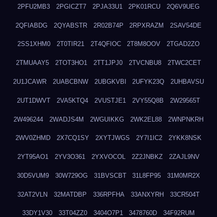
2PFU2MB3
2PGICZT7
2PJA33U1
2PK01RCU
2Q6V9UEG
2QFIABDG
2QYABSTR
2R02B74P
2RPXRAZM
2SAV54DE
2SS1XHM0
2T0TIR21
2T4QFIOC
2T8M8OOV
2TGAD2ZO
2TMUAAY5
2TOT3HO1
2TT1JPJ0
2TVCNBU8
2TWC2CET
2U1JCAWR
2UABCBNW
2UBGKVBI
2UFYK23Q
2UHBAVSU
2UT1DWVT
2VA5KTQ4
2VUSTJE1
2VY55Q8B
2W29565T
2W496244
2WADJS4M
2WGUIKKG
2WK2EL88
2WNPNKRH
2WV0ZHMD
2X7CQ1SY
2XYTJWGS
2Y7I1IC2
2YKK8NSK
2YT95AO1
2YV3O361
2YXVOCOL
2Z2JNBKZ
2ZAJL9NV
30D5VUM9
30W729OG
31BVSCBT
31L8FP95
31M0MR2X
32AT2VLN
32MATDBP
336RPFHA
33ANXYRH
33CR504T
33DY1V30
33T04ZZ0
3404O7P1
3478760D
34F92RUM