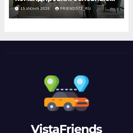
критерии выбора
15 ИЮНЯ 2026
FRIENDS72_RU
VistaFriends