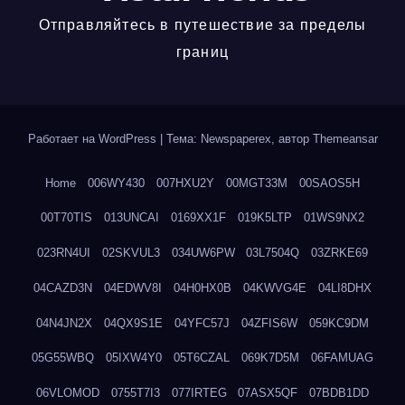
Отправляйтесь в путешествие за пределы
границ
Работает на WordPress
|
Тема: Newspaperex, автор
Themeansar
Home
006WY430
007HXU2Y
00MGT33M
00SAOS5H
00T70TIS
013UNCAI
0169XX1F
019K5LTP
01WS9NX2
023RN4UI
02SKVUL3
034UW6PW
03L7504Q
03ZRKE69
04CAZD3N
04EDWV8I
04H0HX0B
04KWVG4E
04LI8DHX
04N4JN2X
04QX9S1E
04YFC57J
04ZFIS6W
059KC9DM
05G55WBQ
05IXW4Y0
05T6CZAL
069K7D5M
06FAMUAG
06VLOMOD
0755T7I3
077IRTEG
07ASX5QF
07BDB1DD