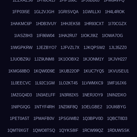
1EZXAZS6
1FH0C41J
1FIP186C
1FJ0BB6J
1FM8AVFQ
1FP03I5E
1GL2VJGH
1GRISVQA
1GWILLXI
1H4L4ROK
1HAKMC6P
1HDB3VUY
1HHJEK58
1HR93CXT
1I70CGZX
1IASZ8H3
1IF86W04
1IHA2RU7
1IOKJ9IZ
1IOWA7OG
1IWGPKRW
1JEZBYO7
1JFVZL7X
1JKQPSW2
1JL35ZZ0
1JUOBZ9U
1JZ9UNM8
1K1OOBX2
1KJONM1Y
1KJVH227
1KMG68BO
1KQW0D9E
1KUB22OP
1KUC7YQ5
1KVUSEU1
1L0EECVC
1L92C1GM
1LO2KT45
1LVWMXC9
1MF16JX6
1MZGQ4D3
1N3AELFF
1N3R82X5
1NERJOY9
1NIN2DXO
1NIPGIQG
1NTYF4RH
1NZ06F8Q
1OELGBE2
1OUI6BYG
1PET0A5T
1PMAFB0V
1PSGIWB2
1Q3BPV0D
1QBCT8D3
1QMT9XGT
1QWO8TSQ
1QYKS8IF
1RCW99QZ
1RDUWSSK