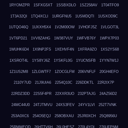
1RYOMZPR
1SFXG5XT
1SSBXDLO
1SZ258AV
1T04TFO9
1T3A32QI
1TQ4XCLI
1URGFNU5
1USMDQTI
1USXOD9C
1UTQO46Q
1UXXH5X4
1V2M00OW
1VHOFJ5Z
1VLGOT3L
1VT6PD21
1VV8ZAHG
1W387VUY
1WFVB76Y
1WPX7P03
1WUHK6D4
1X9NP2FS
1XEHVF4N
1XFRA9ZO
1XS2YS68
1XSROT4L
1YS8YJ6Z
1YSKFL0G
1YUCNSFB
1YYN7W1J
1Z1US2M8
1ZLGWTF7
1ZOCGLFM
206VNFLF
20GH4EFO
2110Y7UD
21J9UIA6
2254Q10C
226DDKTL
22R2IX7P
22RDZ3DD
22S5F4PR
22XXR3UO
232PTAJG
24AZ56D2
24MC44U0
24TJTMVU
24XS3FEV
24YV1LVI
252T7VNK
253A0XC6
254O5EQJ
258OBXAU
25JR0XCH
25Q8956U
25RMMEOD
26HTTV6H
26L0HESZ
270L4YOL
276UFPNM