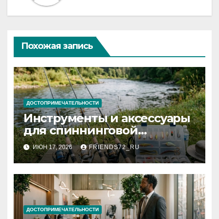
Похожая запись
ДОСТОПРИМЕЧАТЕЛЬНОСТИ
Инструменты и аксессуары
для спиннинговой
рыбалки: назначение и
ИЮН 17, 2026
FRIENDS72_RU
типы
ДОСТОПРИМЕЧАТЕЛЬНОСТИ