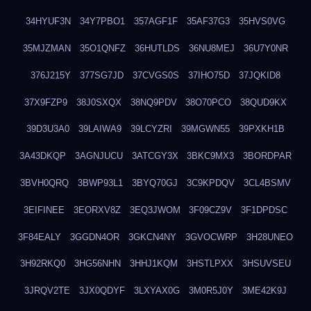
34HYUF3N
34Y7PBO1
357AGF1F
35AF37G3
35HVS0VG
35MJZMAN
35O1QNFZ
36HUTLDS
36NU8MEJ
36U7Y0NR
376J215Y
377SG7JD
37CVGS0S
37IHO75D
37JQKID8
37X9FZP9
38J0SXQX
38NQ9PDV
38O70PCO
38QUD9KX
39D3U3A0
39LAIWA9
39LCYZRI
39MGWN55
39PXKH1B
3A43DKQP
3AGNJUCU
3ATCGY3X
3BKC9MX3
3BORDPAR
3BVH0QRQ
3BWP93L1
3BYQ70GJ
3C9KPDQV
3CL4BSMV
3EIFINEE
3EORXV8Z
3EQ3JWOM
3F09CZ9V
3F1DPDSC
3F84EALY
3GGDN4OR
3GKCN4NY
3GVOCWRP
3H28UNEO
3H92RKQ0
3HG56NHN
3HHJ1KQM
3HSTLPXX
3HSUVSEU
3JRQV2TE
3JX0QDYF
3LXYAX0G
3M0R5J0Y
3ME42K9J