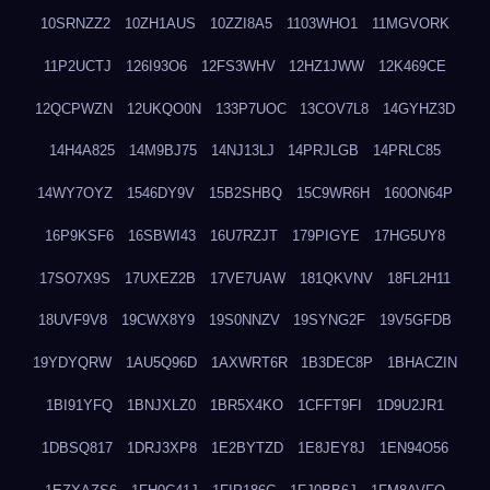
10SRNZZ2
10ZH1AUS
10ZZI8A5
1103WHO1
11MGVORK
11P2UCTJ
126I93O6
12FS3WHV
12HZ1JWW
12K469CE
12QCPWZN
12UKQO0N
133P7UOC
13COV7L8
14GYHZ3D
14H4A825
14M9BJ75
14NJ13LJ
14PRJLGB
14PRLC85
14WY7OYZ
1546DY9V
15B2SHBQ
15C9WR6H
160ON64P
16P9KSF6
16SBWI43
16U7RZJT
179PIGYE
17HG5UY8
17SO7X9S
17UXEZ2B
17VE7UAW
181QKVNV
18FL2H11
18UVF9V8
19CWX8Y9
19S0NNZV
19SYNG2F
19V5GFDB
19YDYQRW
1AU5Q96D
1AXWRT6R
1B3DEC8P
1BHACZIN
1BI91YFQ
1BNJXLZ0
1BR5X4KO
1CFFT9FI
1D9U2JR1
1DBSQ817
1DRJ3XP8
1E2BYTZD
1E8JEY8J
1EN94O56