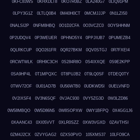
0KFC83WS
0KHXDLT8
0KO7R0BZ
0LA240G7
0LIQ91PM
0LPY3G1Z
0LTLQ0B4
0M40H0CT
0MCMJJJP
0N1LZI50
0NALSI2P
0NFM8HBQ
0O1D2CFA
0O3VCZC0
0OY5HHNM
0P2UDQV4
0P3WEUER
0PHNO5Y4
0PPJIUB7
0PUMEZB4
0QLRKCUP
0QO261FR
0QR27BKM
0QV0STGJ
0R7FXEI4
0RCWTWLK
0RH9C3CH
0S284R8O
0S4IXXQE
0S9E2KPP
0SA9HP4L
0T1MPQXC
0T8PUJB2
0T9LQ0SF
0TDEQ0TY
0TWV72OF
0U01AD7B
0U56W7B0
0UDKWD5I
0UELVNFD
0V2IXSF4
0V3N6SQF
0VJAC930
0VY5ZG3D
0W3LZD86
0W58MBQO
0W5D86N5
0W8SOPXW
0WY1BFPQ
0X4GG1J6
0XAANC43
0XI05VVT
0XLR0SZZ
0XW3VGXD
0ZAVTHSI
0ZM4J2CX
0ZVYGAG2
0ZXS0PVO
105XMS37
10LFO9CA