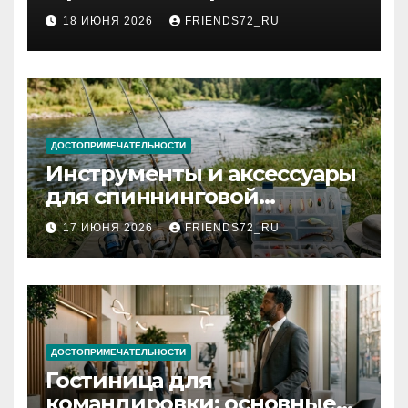
2026 году: сроки от 3 дней
18 ИЮНЯ 2026
FRIENDS72_RU
и список необходимых
документов
ДОСТОПРИМЕЧАТЕЛЬНОСТИ
Инструменты и аксессуары
для спиннинговой
рыбалки: назначение и
17 ИЮНЯ 2026
FRIENDS72_RU
типы
ДОСТОПРИМЕЧАТЕЛЬНОСТИ
Гостиница для
командировки: основные