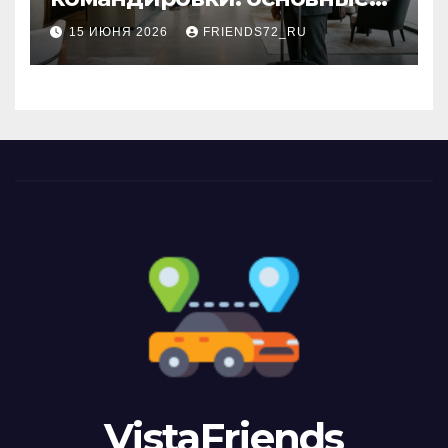
критерии выбора
15 ИЮНЯ 2026
FRIENDS72_RU
VistaFriends