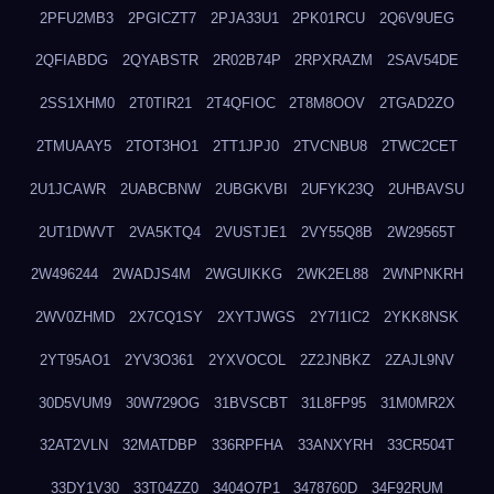
2PFU2MB3
2PGICZT7
2PJA33U1
2PK01RCU
2Q6V9UEG
2QFIABDG
2QYABSTR
2R02B74P
2RPXRAZM
2SAV54DE
2SS1XHM0
2T0TIR21
2T4QFIOC
2T8M8OOV
2TGAD2ZO
2TMUAAY5
2TOT3HO1
2TT1JPJ0
2TVCNBU8
2TWC2CET
2U1JCAWR
2UABCBNW
2UBGKVBI
2UFYK23Q
2UHBAVSU
2UT1DWVT
2VA5KTQ4
2VUSTJE1
2VY55Q8B
2W29565T
2W496244
2WADJS4M
2WGUIKKG
2WK2EL88
2WNPNKRH
2WV0ZHMD
2X7CQ1SY
2XYTJWGS
2Y7I1IC2
2YKK8NSK
2YT95AO1
2YV3O361
2YXVOCOL
2Z2JNBKZ
2ZAJL9NV
30D5VUM9
30W729OG
31BVSCBT
31L8FP95
31M0MR2X
32AT2VLN
32MATDBP
336RPFHA
33ANXYRH
33CR504T
33DY1V30
33T04ZZ0
3404O7P1
3478760D
34F92RUM