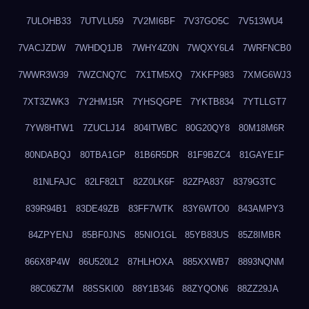
7ULOHB33
7UTVLU59
7V2MI6BF
7V37GO5C
7V513WU4
7VACJZDW
7WHDQ1JB
7WHY4Z0N
7WQXY6L4
7WRFNCB0
7WWR3W39
7WZCNQ7C
7X1TM5XQ
7XKFP983
7XMG6WJ3
7XT3ZWK3
7Y2HM15R
7YHSQGPE
7YKTB834
7YTLLGT7
7YW8HTW1
7ZUCLJ14
804ITWBC
80G20QY8
80M18M6R
80NDABQJ
80TBA1GP
81B6R5DR
81F9BZC4
81GAYE1F
81NLFAJC
82LF82LT
82Z0LK6F
82ZPA837
8379G3TC
839R94B1
83DE49ZB
83FF7WTK
83Y6WTO0
843AMPY3
84ZPYENJ
85BF0JNS
85NIO1GL
85YB83US
85Z8IMBR
866X8P4W
86U520L2
87HLHOXA
885XXWB7
8893NQNM
88C06Z7M
88SSKI00
88Y1B346
88ZYQON6
88ZZ29JA