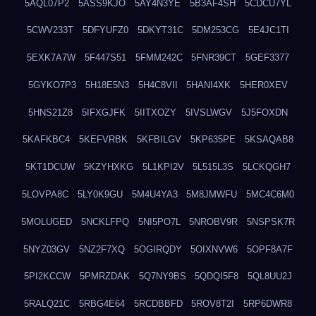
5AQL07P2
5ASS9KJO
5AY4N3YE
5B3AF4SH
5CDCU7YL
5CWV233T
5DFYUFZ0
5DKYT31C
5DM253CG
5E4JC1TI
5EXK7A7W
5F447S51
5FMM242C
5FNR39CT
5GEF3377
5GYKO7P3
5H18E5N3
5H4C8VII
5HANI4XK
5HER0XEV
5HNS21Z8
5IFXGJFK
5IITXOZY
5IVSLWGV
5J5FOXDN
5KAFKBC4
5KEFVRBK
5KFBILGV
5KP635PE
5KSAQAB8
5KT1DCUW
5KZYHXKG
5L1KPI2V
5L515L3S
5LCKQGH7
5LOVPA8C
5LY0K9GU
5M4U4YA3
5M8JMWFU
5MC4C6M0
5MOLUGED
5NCKLFPQ
5NI5PO7L
5NROBV9R
5NSPSK7R
5NYZ03GV
5NZ2F7XQ
5OGIRQDY
5OIXNVW6
5OPF8A7F
5PI2KCCW
5PMRZDAK
5Q7NY9BS
5QDQI5F8
5QL8UU2J
5RALQ21C
5RBG4E64
5RCDBBFD
5ROV8T2I
5RP6DWR8