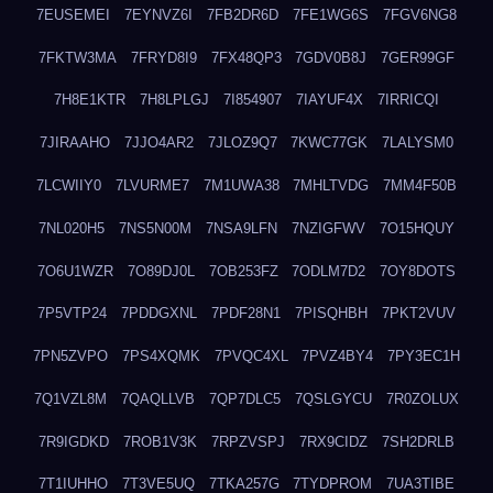
7EUSEMEI
7EYNVZ6I
7FB2DR6D
7FE1WG6S
7FGV6NG8
7FKTW3MA
7FRYD8I9
7FX48QP3
7GDV0B8J
7GER99GF
7H8E1KTR
7H8LPLGJ
7I854907
7IAYUF4X
7IRRICQI
7JIRAAHO
7JJO4AR2
7JLOZ9Q7
7KWC77GK
7LALYSM0
7LCWIIY0
7LVURME7
7M1UWA38
7MHLTVDG
7MM4F50B
7NL020H5
7NS5N00M
7NSA9LFN
7NZIGFWV
7O15HQUY
7O6U1WZR
7O89DJ0L
7OB253FZ
7ODLM7D2
7OY8DOTS
7P5VTP24
7PDDGXNL
7PDF28N1
7PISQHBH
7PKT2VUV
7PN5ZVPO
7PS4XQMK
7PVQC4XL
7PVZ4BY4
7PY3EC1H
7Q1VZL8M
7QAQLLVB
7QP7DLC5
7QSLGYCU
7R0ZOLUX
7R9IGDKD
7ROB1V3K
7RPZVSPJ
7RX9CIDZ
7SH2DRLB
7T1IUHHO
7T3VE5UQ
7TKA257G
7TYDPROM
7UA3TIBE