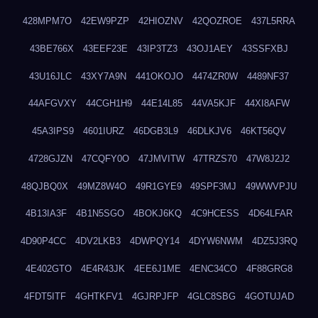
428MPM7O
42EW9PZP
42HIOZNV
42QOZROE
437L5RRA
43BE766X
43EEF23E
43IP3TZ3
43OJ1AEY
43SSFXBJ
43U16JLC
43XY7A9N
441OKOJO
4474ZR0W
4489NF37
44AFGVXY
44CGH1H9
44E14L85
44VA5KJF
44XI8AFW
45A3IPS9
4601IURZ
46DGB3L9
46DLKJV6
46KT56QV
4728GJZN
47CQFY0O
47JMVITW
47TRZS70
47W8J2J2
48QJBQ0X
49MZ8W4O
49R1GYE9
49SPF3MJ
49WWVPJU
4B13IA3F
4B1N5SGO
4BOKJ6KQ
4C9HCESS
4D64LFAR
4D90P4CC
4DV2LKB3
4DWPQY14
4DYW6NWM
4DZ5J3RQ
4E402GTO
4E4R43JK
4EE6J1ME
4ENC34CO
4F88GRG8
4FDT5ITF
4GHTKFV1
4GJRPJFP
4GLC8SBG
4GOTUJAD