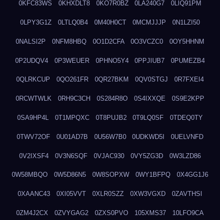
0KFC83WS
0KHXDLT8
0KO7R0BZ
0LA240G7
0LIQ91PM
0LPY3G1Z
0LTLQ0B4
0M40H0CT
0MCMJJJP
0N1LZI50
0NALSI2P
0NFM8HBQ
0O1D2CFA
0O3VCZC0
0OY5HHNM
0P2UDQV4
0P3WEUER
0PHNO5Y4
0PPJIUB7
0PUMEZB4
0QLRKCUP
0QO261FR
0QR27BKM
0QV0STGJ
0R7FXEI4
0RCWTWLK
0RH9C3CH
0S284R8O
0S4IXXQE
0S9E2KPP
0SA9HP4L
0T1MPQXC
0T8PUJB2
0T9LQ0SF
0TDEQ0TY
0TWV72OF
0U01AD7B
0U56W7B0
0UDKWD5I
0UELVNFD
0V2IXSF4
0V3N6SQF
0VJAC930
0VY5ZG3D
0W3LZD86
0W58MBQO
0W5D86N5
0W8SOPXW
0WY1BFPQ
0X4GG1J6
0XAANC43
0XI05VVT
0XLR0SZZ
0XW3VGXD
0ZAVTHSI
0ZM4J2CX
0ZVYGAG2
0ZXS0PVO
105XMS37
10LFO9CA