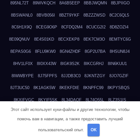
895NL72T
89WVKQCH
8A6B5EEP
8BBJWQMN
8BJPIIGO
8BSWANL0
8BVB056I
8BZT9YKF
8BZZZWSD
8C2C6QL5
8C6H1X9Q
8CEG9O6P
8CFDQ2M4
8CUCG2I2
8D8ZOZI4
8E09QNUV
8E4S01KD
8ECXEKP8
8EK7CM3O
8EMTYC6G
8EPAS0G6
8FLU9KW0
8GN4ZHDF
8GP2U7BA
8HSUN8J4
8HV1LF0X
8I0XX43W
8IGK9S2K
8IKCGRHJ
8IN6KUU1
8IWWBYPE
8J75FPFS
8JJDB3C0
8JKNTZGY
8JO7GZIF
8JT3UC50
8K1AGK5W
8KEKFDIE
8KNPFC99
8KPYSBQS
8KXIFVGC
8KYIF5SK
8L34DAQF
8L74O55L
8LZ3S1IS
Этот сайт использует куки-файлы и другие технологии, чтобы
8M8UKA3C
8MLQKCFV
8N8F04EH
8NA0T4E7
8NDCJ7UZ
помочь вам в навигации, а также предоставить лучший
8NGGUDVA
8NPYUIWI
8O0YLDLN
8OASJ3P6
8OL9RU5T
пользовательский опыт.
OK
8OUD8RGF
8PQTS65Y
8Q4WAGXO
8Q67LX0P
8Q89HRM2