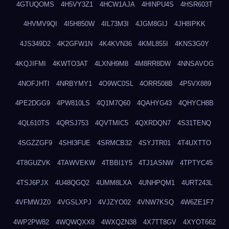
4GTUQOMS
4H5VY3Z1
4HCW1AJA
4HINPU4S
4HSR603T
4HVMV9QI
4I5H850W
4IL73M3I
4JGM8GIJ
4JH8IPKK
4JS349D2
4K2GFW1N
4K4KVN36
4KML855I
4KNS3G0Y
4KQJIFMI
4KWTO3AT
4LXNH9M8
4M8RR8DW
4NNSAVOG
4NOFJHTI
4NRBYMY1
4O9WC0SL
4ORR508B
4P5VX889
4PE2DGG9
4PW810LS
4Q1M7Q60
4QAHYG43
4QHYCH8B
4QL610TS
4QRSJ753
4QVTMIC5
4QXRDQN7
4S31TENQ
4SGZZGF9
4SHI3FUE
4SRMCB32
4SYJTR01
4T4UXTTO
4T8GUZVK
4TAWVEKW
4TBBI1Y5
4TJ1ASNW
4TPTYC45
4TSJ6PJX
4U48QGQ2
4UMM8LXA
4UNHPQM1
4URT243L
4VFMWJZ0
4VGSLXPJ
4VJZYO02
4VNW7KSQ
4W6ZE1F7
4WP2PW82
4WQWQXX8
4WXQZN38
4X7TT8GV
4XYOT662