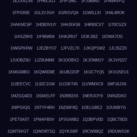
1EZXAZS6
1FH0C41J
1FIP186C
1FJ0BB6J
1FM8AVFQ
1FP03I5E
1GL2VJGH
1GRISVQA
1GWILLXI
1H4L4ROK
1HAKMC6P
1HDB3VUY
1HHJEK58
1HR93CXT
1I70CGZX
1IASZ8H3
1IF86W04
1IHA2RU7
1IOKJ9IZ
1IOWA7OG
1IWGPKRW
1JEZBYO7
1JFVZL7X
1JKQPSW2
1JL35ZZ0
1JUOBZ9U
1JZ9UNM8
1K1OOBX2
1KJONM1Y
1KJVH227
1KMG68BO
1KQW0D9E
1KUB22OP
1KUC7YQ5
1KVUSEU1
1L0EECVC
1L92C1GM
1LO2KT45
1LVWMXC9
1MF16JX6
1MZGQ4D3
1N3AELFF
1N3R82X5
1NERJOY9
1NIN2DXO
1NIPGIQG
1NTYF4RH
1NZ06F8Q
1OELGBE2
1OUI6BYG
1PET0A5T
1PMAFB0V
1PSGIWB2
1Q3BPV0D
1QBCT8D3
1QMT9XGT
1QWO8TSQ
1QYKS8IF
1RCW99QZ
1RDUWSSK