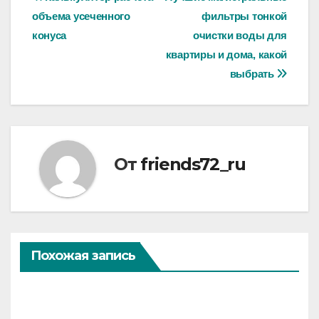
Навигация
объема усеченного
фильтры тонкой
по
конуса
очистки воды для
записям
квартиры и дома, какой
выбрать
От
friends72_ru
Похожая запись