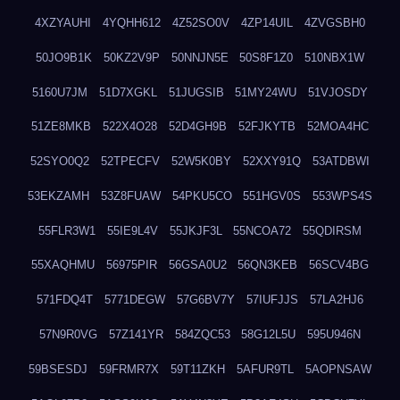
4XZYAUHI
4YQHH612
4Z52SO0V
4ZP14UIL
4ZVGSBH0
50JO9B1K
50KZ2V9P
50NNJN5E
50S8F1Z0
510NBX1W
5160U7JM
51D7XGKL
51JUGSIB
51MY24WU
51VJOSDY
51ZE8MKB
522X4O28
52D4GH9B
52FJKYTB
52MOA4HC
52SYO0Q2
52TPECFV
52W5K0BY
52XXY91Q
53ATDBWI
53EKZAMH
53Z8FUAW
54PKU5CO
551HGV0S
553WPS4S
55FLR3W1
55IE9L4V
55JKJF3L
55NCOA72
55QDIRSM
55XAQHMU
56975PIR
56GSA0U2
56QN3KEB
56SCV4BG
571FDQ4T
5771DEGW
57G6BV7Y
57IUFJJS
57LA2HJ6
57N9R0VG
57Z141YR
584ZQC53
58G12L5U
595U946N
59BSESDJ
59FRMR7X
59T11ZKH
5AFUR9TL
5AOPNSAW