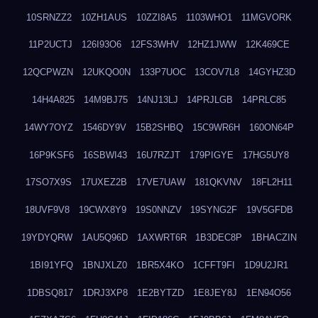
10SRNZZ2
10ZH1AUS
10ZZI8A5
1103WHO1
11MGVORK
11P2UCTJ
126I93O6
12FS3WHV
12HZ1JWW
12K469CE
12QCPWZN
12UKQO0N
133P7UOC
13COV7L8
14GYHZ3D
14H4A825
14M9BJ75
14NJ13LJ
14PRJLGB
14PRLC85
14WY7OYZ
1546DY9V
15B2SHBQ
15C9WR6H
160ON64P
16P9KSF6
16SBWI43
16U7RZJT
179PIGYE
17HG5UY8
17SO7X9S
17UXEZ2B
17VE7UAW
181QKVNV
18FL2H11
18UVF9V8
19CWX8Y9
19S0NNZV
19SYNG2F
19V5GFDB
19YDYQRW
1AU5Q96D
1AXWRT6R
1B3DEC8P
1BHACZIN
1BI91YFQ
1BNJXLZ0
1BR5X4KO
1CFFT9FI
1D9U2JR1
1DBSQ817
1DRJ3XP8
1E2BYTZD
1E8JEY8J
1EN94O56