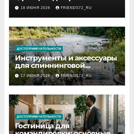
2026 году: сроки от 3 дней
18 ИЮНЯ 2026
FRIENDS72_RU
и список необходимых
документов
ДОСТОПРИМЕЧАТЕЛЬНОСТИ
Инструменты и аксессуары
для спиннинговой
рыбалки: назначение и
17 ИЮНЯ 2026
FRIENDS72_RU
типы
ДОСТОПРИМЕЧАТЕЛЬНОСТИ
Гостиница для
командировки: основные