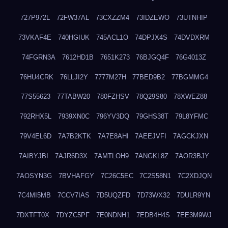
727P972L
72FW37AL
73CXZZM4
73IDZEWO
73UTNHIP
73VKAF4E
740HGIUK
745ACL1O
74DPJX4S
74DVDXRM
74FGRN3A
7612HD1B
7651K273
76BJGQ4F
76G4013Z
76HU4CRK
76LLJI2Y
7777M27H
77BED9B2
77BGMMG4
77S55623
77TABW20
780FZHSV
78Q29S80
78XWEZ88
792RHX5L
7939XN0C
796YV3DQ
79GHS38T
79L8YFMC
79V4EL6D
7A7B2KTK
7A7E8AHI
7AEEJVFI
7AGCKJXN
7AIBYJBI
7AJR6D3X
7AMTLOH9
7ANGKL8Z
7AOR3BJY
7AOSYN3G
7BVHAFGY
7C26C5EC
7C2S58N1
7C2XDJQN
7C4MI5MB
7CCV7IAS
7D5UQZFD
7D73WX32
7DULR9YN
7DXTFT0X
7DYZC5PF
7E0NDNH1
7EDB4H4S
7EE3M9WJ