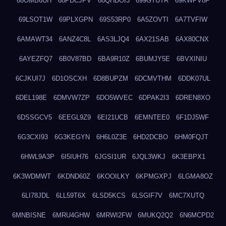
68OMB6UH
68PDCJPV
68QHDOI3
699GTUTR
69KWPV8F
69LSOT1W
69PLXGPN
69S53RP0
6A5ZOVTI
6A7TVFIW
6AMAWT34
6ANZ4C8L
6AS3LJQ4
6AX21SAB
6AX80CNX
6AYEZFQ7
6B0V87BD
6BA9R10Z
6BUMJY5E
6BVXINIU
6CJKUI7J
6D1OSCXH
6D8BUPZM
6DCMVTHM
6DDK07UL
6DEL198E
6DMVW7ZP
6DO5WVEC
6DPAK2I3
6DREN8XO
6DSSGCV5
6EEGL9Z9
6EI21UCB
6EMNTEE0
6F1DJ5WF
6G3CXI93
6G3KEGYN
6H6L0Z3E
6HD2DCBO
6HM0FQJT
6HWL9A3P
6I5IUH76
6JGSI1UR
6JQL3WKJ
6K3EBPX1
6K3WDMWT
6KDND60Z
6KOOILKY
6KPMGXPJ
6LGMA8OZ
6LI78JDL
6LL59T6X
6LSD5KCS
6LSGIF7V
6MC7XUTQ
6MNBISNE
6MRU4GHW
6MRWI2FW
6MUKQ2Q2
6N6MCPD2