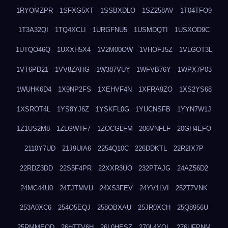
1RYOMZPR
1SFXG5XT
1SSBXDLO
1SZ258AV
1T04TFO9
1T3A32QI
1TQ4XCLI
1URGFNU5
1USMDQTI
1USXOD9C
1UTQO46Q
1UXXH5X4
1V2M00OW
1VHOFJ5Z
1VLGOT3L
1VT6PD21
1VV8ZAHG
1W387VUY
1WFVB76Y
1WPX7P03
1WUHK6D4
1X9NP2FS
1XEHVF4N
1XFRA9ZO
1XS2YS68
1XSROT4L
1YS8YJ6Z
1YSKFL0G
1YUCNSFB
1YYN7W1J
1Z1US2M8
1ZLGWTF7
1ZOCGLFM
206VNFLF
20GH4EFO
2110Y7UD
21J9UIA6
2254Q10C
226DDKTL
22R2IX7P
22RDZ3DD
22S5F4PR
22XXR3UO
232PTAJG
24AZ56D2
24MC44U0
24TJTMVU
24XS3FEV
24YV1LVI
252T7VNK
253A0XC6
254O5EQJ
258OBXAU
25JR0XCH
25Q8956U
25RMMEOD
26HTTV6H
26L0HESZ
270L4YOL
276UFPNM