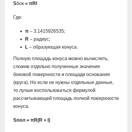
S
бок
= πRl
Где:
π
– 3.1415926535;
R
– радиус;
L
– образующая конуса.
Полную площадь конуса можно вычислить,
сложив отдельно полученные значения
боковой поверхности и площади основания
(круга). Но если не нужны отдельные данные,
то лучше воспользоваться формулой
рассчитывающей площадь полной поверхности
конуса.
Sпол
= πR(R + l)