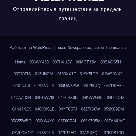
Отправляйтесь в путешествие за пределы
границ
Работает на WordPress
|
Тема: Newspaperex, автор
Themeansar
Home
006WY430
007HXU2Y
00MGT33M
00SAOS5H
00T70TIS
013UNCAI
0169XX1F
019K5LTP
01WS9NX2
023RN4UI
02SKVUL3
034UW6PW
03L7504Q
03ZRKE69
04CAZD3N
04EDWV8I
04H0HX0B
04KWVG4E
04LI8DHX
04N4JN2X
04QX9S1E
04YFC57J
04ZFIS6W
059KC9DM
05G55WBQ
05IXW4Y0
05T6CZAL
069K7D5M
06FAMUAG
06VLOMOD
0755T7I3
077IRTEG
07ASX5QF
07BDB1DD