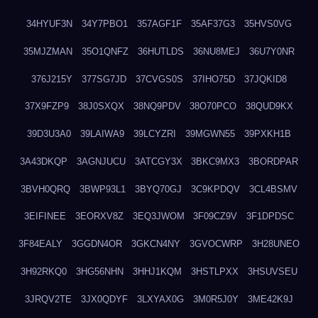
34HYUF3N
34Y7PBO1
357AGF1F
35AF37G3
35HVS0VG
35MJZMAN
35O1QNFZ
36HUTLDS
36NU8MEJ
36U7Y0NR
376J215Y
377SG7JD
37CVGS0S
37IHO75D
37JQKID8
37X9FZP9
38J0SXQX
38NQ9PDV
38O70PCO
38QUD9KX
39D3U3A0
39LAIWA9
39LCYZRI
39MGWN55
39PXKH1B
3A43DKQP
3AGNJUCU
3ATCGY3X
3BKC9MX3
3BORDPAR
3BVH0QRQ
3BWP93L1
3BYQ70GJ
3C9KPDQV
3CL4BSMV
3EIFINEE
3EORXV8Z
3EQ3JWOM
3F09CZ9V
3F1DPDSC
3F84EALY
3GGDN4OR
3GKCN4NY
3GVOCWRP
3H28UNEO
3H92RKQ0
3HG56NHN
3HHJ1KQM
3HSTLPXX
3HSUVSEU
3JRQV2TE
3JX0QDYF
3LXYAX0G
3M0R5J0Y
3ME42K9J