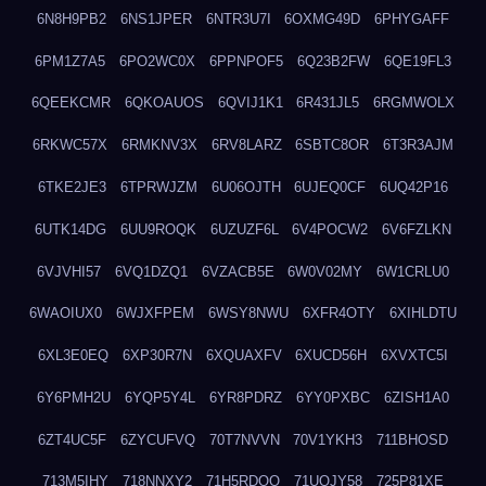
6N8H9PB2
6NS1JPER
6NTR3U7I
6OXMG49D
6PHYGAFF
6PM1Z7A5
6PO2WC0X
6PPNPOF5
6Q23B2FW
6QE19FL3
6QEEKCMR
6QKOAUOS
6QVIJ1K1
6R431JL5
6RGMWOLX
6RKWC57X
6RMKNV3X
6RV8LARZ
6SBTC8OR
6T3R3AJM
6TKE2JE3
6TPRWJZM
6U06OJTH
6UJEQ0CF
6UQ42P16
6UTK14DG
6UU9ROQK
6UZUZF6L
6V4POCW2
6V6FZLKN
6VJVHI57
6VQ1DZQ1
6VZACB5E
6W0V02MY
6W1CRLU0
6WAOIUX0
6WJXFPEM
6WSY8NWU
6XFR4OTY
6XIHLDTU
6XL3E0EQ
6XP30R7N
6XQUAXFV
6XUCD56H
6XVXTC5I
6Y6PMH2U
6YQP5Y4L
6YR8PDRZ
6YY0PXBC
6ZISH1A0
6ZT4UC5F
6ZYCUFVQ
70T7NVVN
70V1YKH3
711BHOSD
713M5IHY
718NNXY2
71H5RDOO
71UQJY58
725P81XE