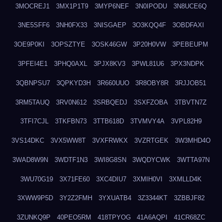
3MOCREJ1
3MX1P1T9
3MYP6NEF
3N0IPODU
3N8UCE6Q
3NE5SFF6
3NH0FX33
3NISGAEP
3O3KQQ4F
3OBDFAXI
3OE9P0KI
3OPSZTYE
3OSK46GW
3P20H0VW
3PEBEUPM
3PFEI4E1
3PHQ0AXL
3PJX8KV3
3PWL81U6
3PX3NDPK
3QBNPSU7
3QPKYD3H
3R660UUO
3R8OBY8R
3RJJOB51
3RM5TAUQ
3RV0N612
3SRBQEDJ
3SXFZOBA
3TBVTN7Z
3TFI7CJL
3TKFBN73
3TTB618D
3TVMVY4A
3VPL82H9
3VS14DKC
3VX5WW8T
3VXFRWKX
3VZRTGEK
3W3MHD4O
3WAD8W9N
3WDTF1N3
3WI8G8SN
3WQDYCWK
3WTTA97N
3WU70G19
3X71FE60
3XC4DIU7
3XMIH0VI
3XMLLD4K
3XWW9P5D
3Y2Z2FMH
3YXUATB4
3Z3344KT
3ZBBJF82
3ZUNKQ9P
40PEO5RM
418TPYOG
41A6AQPI
41CR68ZC