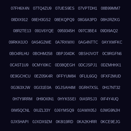
07FH6X4N
07TQ4ZU9
07UES9ES
07VPTDH1
08B99MM7
08DIX912
08EH3GS2
08EKQPQ9
08G6A3PD
08HJRZKG
08R2TE13
091V6YQE
0959345H
097C3BE4
09DI9AQ2
09RKK0JO
0A54G2WE
0A7RXWXI
0AG4NTTC
0AYXMFKC
0BO4RLHU
0BOHM258
0BPJ04DK
0BSHJVOT
0C9RGFN6
0CA5T1U9
0CMYI0KC
0D38QEGH
0DCJSPJ1
0DZMHHX1
0E9GCHCU
0EZ05K4R
0FFYUM84
0FLIL6GQ
0FXF2MUD
0G363XJW
0GI31E0A
0GJSAH4M
0GRH7XSL
0H17NT32
0H7Y9RRM
0H9OI0N1
0HYK5SEI
0IA5RSJ3
0IF4Y4UQ
0IM5QCNL
0IUZL33Y
0J6YMSQ9
0JAWX05J
0JMG9NJH
0JX5HAPI
0JXDX9ZM
0K8I19RD
0KA2KHRR
0KCE9EJG