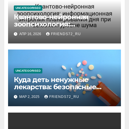
UNCATEGORISED
Квантово-нейронная
зоопсихология:
информационная энтропия
АПР 16, 2026
FRIENDS72_RU
планирования дня при
высоком уровне шума
UNCATEGORISED
Куда деть ненужные
лекарства: безопасные
способы утилизации
МАР 2, 2025
FRIENDS72_RU