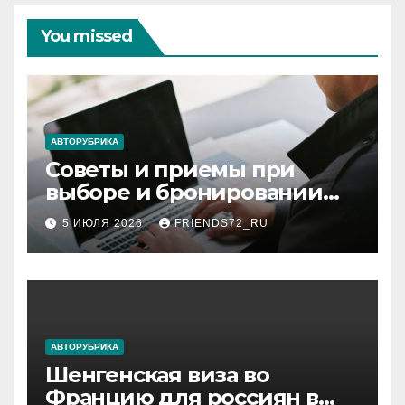
You missed
АВТОРУБРИКА
Советы и приемы при
выборе и бронировании
авиабилетов
5 ИЮЛЯ 2026
FRIENDS72_RU
АВТОРУБРИКА
Шенгенская виза во
Францию для россиян в