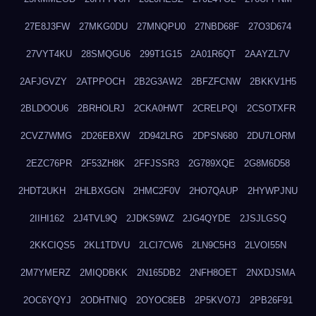
27E8J3FW
27MKG0DU
27MNQPU0
27NBD68F
27O3D674
27VYT4KU
28SMQGU6
299T1G15
2A01R6QT
2AAYZL7V
2AFJGVZY
2ATPPOCH
2B2G3AW2
2BFZFCNW
2BKKV1H5
2BLDOOU6
2BRHOLRJ
2CKA0HWT
2CRELPQI
2CSOTXFR
2CVZ7WMG
2D26EBXW
2D942LRG
2DPSN680
2DU7LORM
2EZC76PR
2F53ZH8K
2FFJSSR3
2G789XQE
2G8M6D58
2HDT2UKH
2HLBXGGN
2HMC2F0V
2HO7QAUP
2HYWPJNU
2IIHI162
2J4TVL9Q
2JDKS9WZ
2JG4QYDE
2JSJLGSQ
2KKCIQS5
2KL1TDVU
2LCI7CW6
2LN9C5H3
2LVOI55N
2M7YMERZ
2MIQDBKK
2N165DB2
2NFH8OET
2NXDJSMA
2OC6YQYJ
2ODHTNIQ
2OYOC8EB
2P5KVO7J
2PB26F91