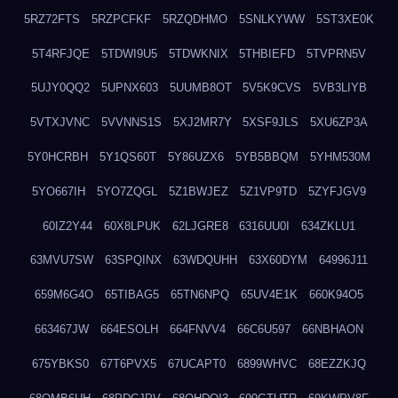
5RZ72FTS
5RZPCFKF
5RZQDHMO
5SNLKYWW
5ST3XE0K
5T4RFJQE
5TDWI9U5
5TDWKNIX
5THBIEFD
5TVPRN5V
5UJY0QQ2
5UPNX603
5UUMB8OT
5V5K9CVS
5VB3LIYB
5VTXJVNC
5VVNNS1S
5XJ2MR7Y
5XSF9JLS
5XU6ZP3A
5Y0HCRBH
5Y1QS60T
5Y86UZX6
5YB5BBQM
5YHM530M
5YO667IH
5YO7ZQGL
5Z1BWJEZ
5Z1VP9TD
5ZYFJGV9
60IZ2Y44
60X8LPUK
62LJGRE8
6316UU0I
634ZKLU1
63MVU7SW
63SPQINX
63WDQUHH
63X60DYM
64996J11
659M6G4O
65TIBAG5
65TN6NPQ
65UV4E1K
660K94O5
663467JW
664ESOLH
664FNVV4
66C6U597
66NBHAON
675YBKS0
67T6PVX5
67UCAPT0
6899WHVC
68EZZKJQ